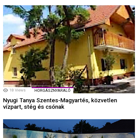
18
Views
HORGÁSZNYARALÓ
Nyugi Tanya Szentes-Magyartés, közvetlen
vízpart, stég és csónak