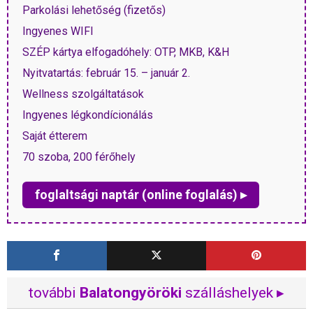
Parkolási lehetőség (fizetős)
Ingyenes WIFI
SZÉP kártya elfogadóhely: OTP, MKB, K&H
Nyitvatartás: február 15. – január 2.
Wellness szolgáltatások
Ingyenes légkondícionálás
Saját étterem
70 szoba, 200 férőhely
foglaltsági naptár (online foglalás) ▸
további
Balatongyöröki
szálláshelyek ▸