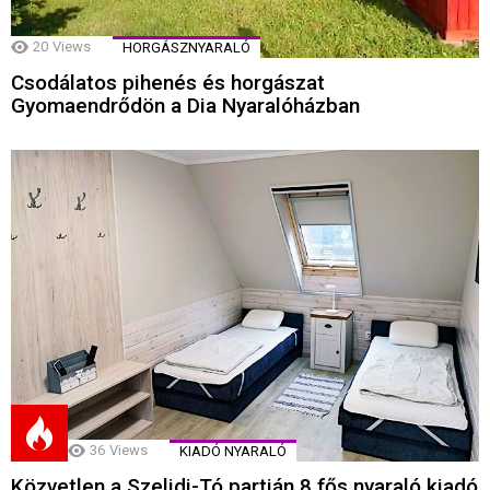
20
Views
HORGÁSZNYARALÓ
Csodálatos pihenés és horgászat
Gyomaendrődön a Dia Nyaralóházban
36
Views
KIADÓ NYARALÓ
Közvetlen a Szelidi-Tó partján 8 fős nyaraló kiadó