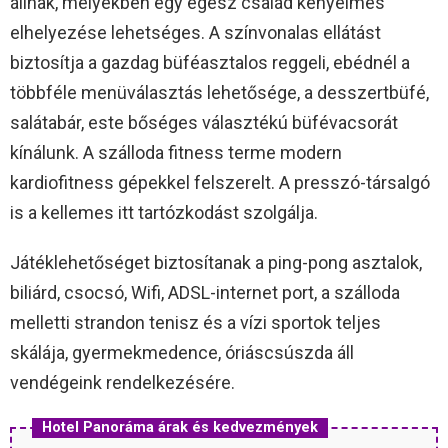
állnak, melyekben egy egész család kényelmes
elhelyezése lehetséges. A színvonalas ellátást
biztosítja a gazdag büféasztalos reggeli, ebédnél a
többféle menüválasztás lehetősége, a desszertbüfé,
salátabár, este bőséges választékú büfévacsorát
kínálunk. A szálloda fitness terme modern
kardiofitness gépekkel felszerelt. A presszó-társalgó
is a kellemes itt tartózkodást szolgálja.
Játéklehetőséget biztosítanak a ping-pong asztalok,
biliárd, csocsó, Wifi, ADSL-internet port, a szálloda
melletti strandon tenisz és a vízi sportok teljes
skálája, gyermekmedence, óriáscsúszda áll
vendégeink rendelkezésére.
Hotel Panoráma árak és kedvezmények