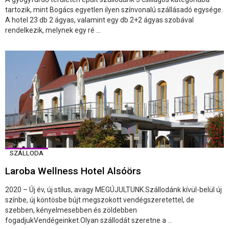
tartozik, mint Bogács egyetlen ilyen színvonalú szállásadó egysége.
A hotel 23 db 2 ágyas, valamint egy db 2+2 ágyas szobával
rendelkezik, melynek egy ré ...
SZÁLLODA
Laroba Wellness Hotel Alsóörs
2020 – Új év, új stílus, avagy MEGÚJULTUNK.Szállodánk kívül-belül új
színbe, új köntösbe bújt megszokott vendégszeretettel, de
szebben, kényelmesebben és zöldebben
fogadjukVendégeinket.Olyan szállodát szeretne a ...