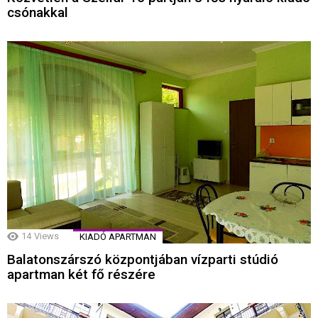
csónakkal
14
Views
KIADÓ APARTMAN
Balatonszárszó központjában vízparti stúdió
apartman két fő részére