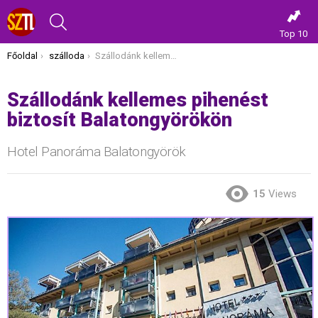
KERESÉS
Top 10
Itt vagy most:
Főoldal
szálloda
Szállodánk kellemes pihenést biztosít Balatongyörökön
Szállodánk kellemes pihenést
biztosít Balatongyörökön
Hotel Panoráma Balatongyörök
15
Views