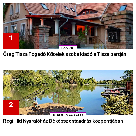
PANZIÓ
Öreg Tisza Fogadó Kőtelek szoba kiadó a Tisza partján
KIADÓ NYARALÓ
Régi Híd Nyaralóház Békésszentandrás központjában