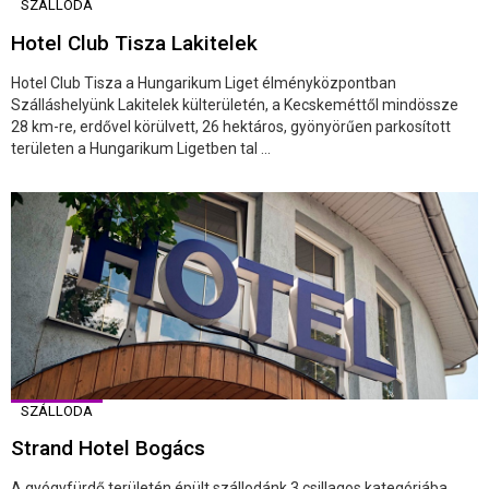
SZÁLLODA
Hotel Club Tisza Lakitelek
Hotel Club Tisza a Hungarikum Liget élményközpontban
Szálláshelyünk Lakitelek külterületén, a Kecskeméttől mindössze
28 km-re, erdővel körülvett, 26 hektáros, gyönyörűen parkosított
területen a Hungarikum Ligetben tal ...
SZÁLLODA
Strand Hotel Bogács
A gyógyfürdő területén épült szállodánk 3 csillagos kategóriába