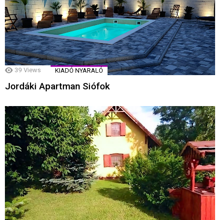
39
Views
KIADÓ NYARALÓ
Jordáki Apartman Siófok