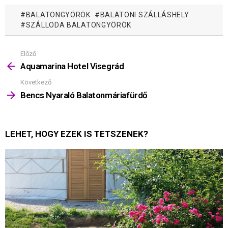
BALATONGYÖRÖK
BALATONI SZÁLLÁSHELY
SZÁLLODA BALATONGYÖRÖK
Előző
Mutass
többet
Aquamarina Hotel Visegrád
Következő
Bencs Nyaraló Balatonmáriafürdő
LEHET, HOGY EZEK IS TETSZENEK?