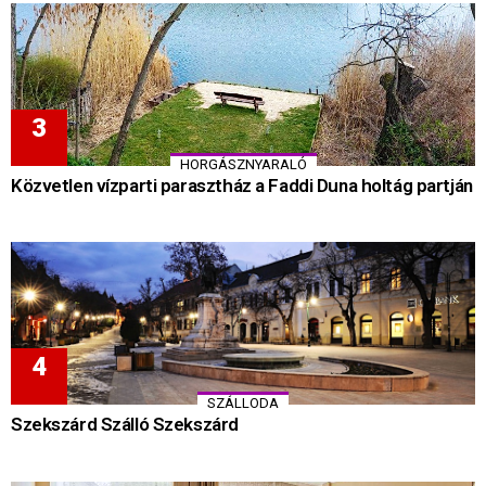
HORGÁSZNYARALÓ
Közvetlen vízparti parasztház a Faddi Duna holtág partján
SZÁLLODA
Szekszárd Szálló Szekszárd