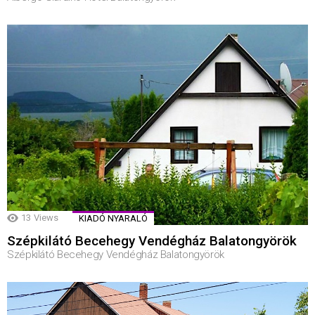
13
Views
KIADÓ NYARALÓ
Szépkilátó Becehegy Vendégház Balatongyörök
Szépkilátó Becehegy Vendégház Balatongyörök