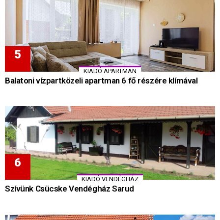
KIADÓ APARTMAN
Balatoni vízpartközeli apartman 6 fő részére klímával
KIADÓ VENDÉGHÁZ
Szívünk Csücske Vendégház Sarud