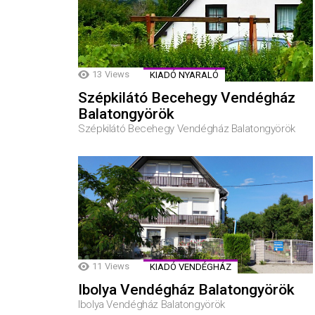
13
Views
KIADÓ NYARALÓ
Szépkilátó Becehegy Vendégház
Balatongyörök
Szépkilátó Becehegy Vendégház Balatongyörök
11
Views
KIADÓ VENDÉGHÁZ
Ibolya Vendégház Balatongyörök
Ibolya Vendégház Balatongyörök