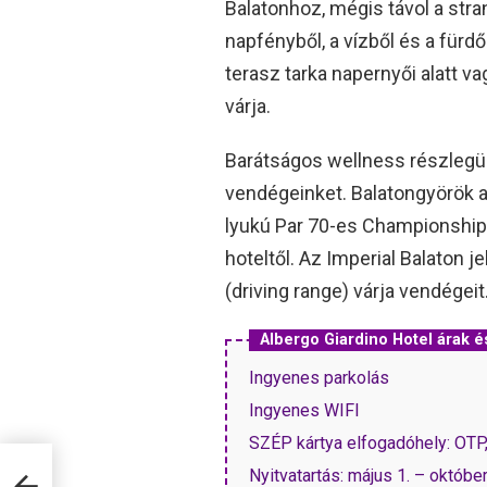
Balatonhoz, mégis távol a str
napfényből, a vízből és a für
terasz tarka napernyői alatt 
várja.
Barátságos wellness részlegü
vendégeinket. Balatongyörök a 
lyukú Par 70-es Championship g
hoteltől. Az Imperial Balaton j
(driving range) várja vendégeit
Albergo Giardino Hotel árak
Ingyenes parkolás
Ingyenes WIFI
SZÉP kártya elfogadóhely: OT
Nyitvatartás: május 1. – október