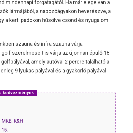
and mindennapi forgatagától. Ha már elege van a
dőzők lármájából, a napozóágyakon heverészve, a
vagy a kerti padokon hűsölve csönd és nyugalom
nkben szauna és infra szauna várja
golf szerelmeseit is várja az újonnan épülő 18
olfpályával, amely autóval 2 percre található a
elenleg 9 lyukas pályával és a gyakorló pályával
.
 és kedvezmények
P, MKB, K&H
 15.