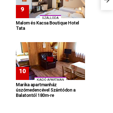
SZÁLLODA
Malom és Kacsa Boutique Hotel
Tata
KIADÓ APARTMAN
Marika apartmanház
úszómedencével Szántódon a
Balatontól 180m-re