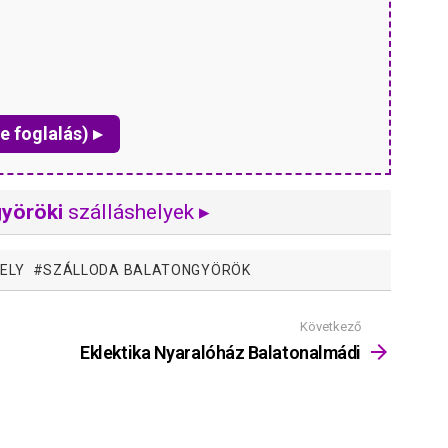
e foglalás) ▸
györöki
szálláshelyek ▸
ELY
SZÁLLODA BALATONGYÖRÖK
Következő
Eklektika Nyaralóház Balatonalmádi