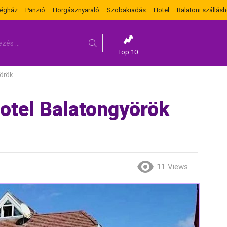
dégház
Panzió
Horgásznyaraló
Szobakiadás
Hotel
Balatoni szállásh
Top 10
yörök
otel Balatongyörök
11
Views