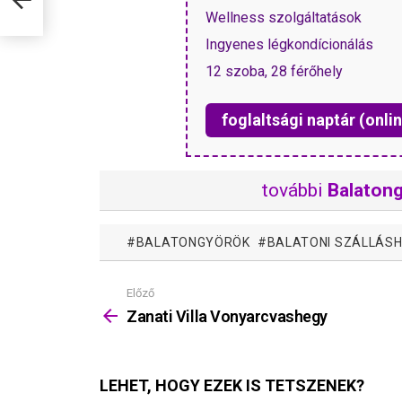
Wellness szolgáltatások
Ingyenes légkondícionálás
12 szoba, 28 férőhely
foglaltsági naptár (onlin
további
Balaton
BALATONGYÖRÖK
BALATONI SZÁLLÁSH
Előző
Mutass
többet
Zanati Villa Vonyarcvashegy
LEHET, HOGY EZEK IS TETSZENEK?