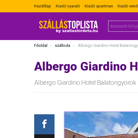
Kezdőlap
Kiadó nyaraló
Kiadó apartman
Kiadó ven
Search
for:
Itt vagy most:
Főoldal
szálloda
Albergo Giardino Hotel Balatong
Albergo Giardino H
Albergo Giardino Hotel Balatongyörök