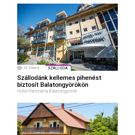
16
Views
SZÁLLODA
Szállodánk kellemes pihenést
biztosít Balatongyörökön
Hotel Panoráma Balatongyörök