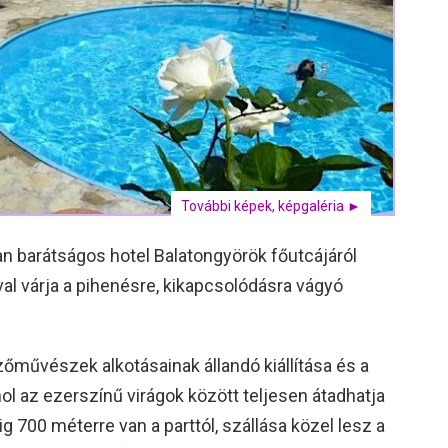
További képek, képgaléria ►
an barátságos hotel Balatongyörök főutcájáról
al várja a pihenésre, kikapcsolódásra vágyó
őművészek alkotásainak állandó kiállítása és a
hol az ezerszínű virágok között teljesen átadhatja
g 700 méterre van a parttól, szállása közel lesz a