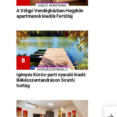
KIADÓ APARTMAN
A Völgyi Vendégházban Hegykőn
apartmanok kiadók Fertőtáj
HORGÁSZNYARALÓ
Igényes Körös-parti nyaraló kiadó
Békésszentandráson Siratói
holtág
Ekle