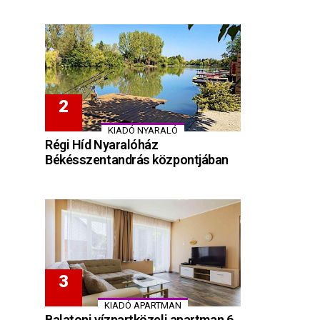
KIADÓ NYARALÓ
Régi Híd Nyaralóház
Békésszentandrás központjában
KIADÓ APARTMAN
Balatoni vízpartközeli apartman 6