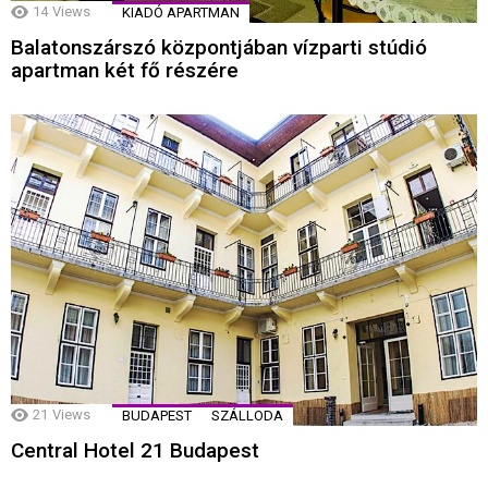
14
Views
KIADÓ APARTMAN
Balatonszárszó központjában vízparti stúdió
apartman két fő részére
21
Views
BUDAPEST
SZÁLLODA
Central Hotel 21 Budapest