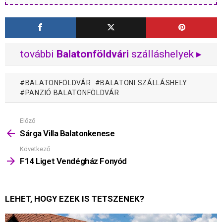
további
Balatonföldvári
szálláshelyek ▸
BALATONFÖLDVÁR
BALATONI SZÁLLÁSHELY
PANZIÓ BALATONFÖLDVÁR
Előző
Mutass
többet
Sárga Villa Balatonkenese
Következő
F14 Liget Vendégház Fonyód
LEHET, HOGY EZEK IS TETSZENEK?