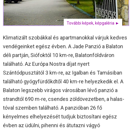
További képek, képgaléria ►
Klimatizált szobákkal és apartmanokkal várjuk kedves
vendégeinket egész évben. A Jade Panzió a Balaton
déli partján, Siófoktól 10 km-re, Balatonföldváron
található. Az Európa Nostra díjat nyert
Szántódpusztától 3 km-re, az Igalban és Tamásiban
található gyógyfürdőkdtől 40 km-re helyezkedik el. A
Balaton legszebb virágos városában lévő panzió a
strandtól 690 m-re, csendes zöldövezetben, a halas-
tóval szemben található. A panzióban 26 fő
kényelmes elhelyezését tudjuk biztosítani egész
évben az üdülni, pihenni és átutazni vágyó