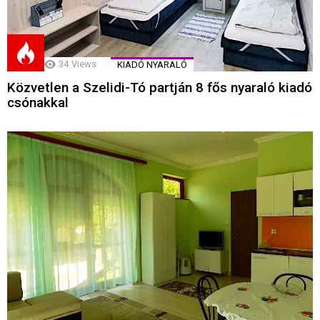
34
Views
KIADÓ NYARALÓ
Közvetlen a Szelidi-Tó partján 8 fős nyaraló kiadó
csónakkal