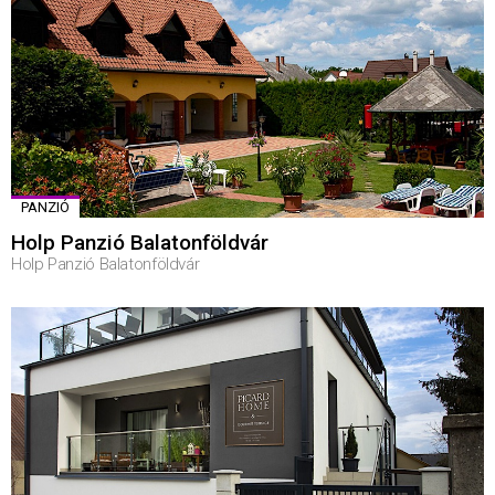
PANZIÓ
Holp Panzió Balatonföldvár
Holp Panzió Balatonföldvár