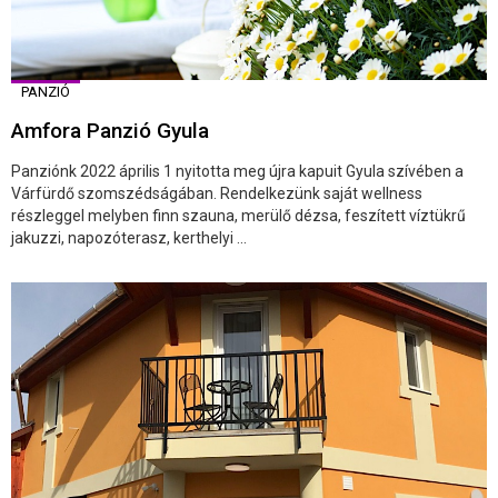
PANZIÓ
Amfora Panzió Gyula
Panziónk 2022 április 1 nyitotta meg újra kapuit Gyula szívében a
Várfürdő szomszédságában. Rendelkezünk saját wellness
részleggel melyben finn szauna, merülő dézsa, feszített víztükrű
jakuzzi, napozóterasz, kerthelyi ...