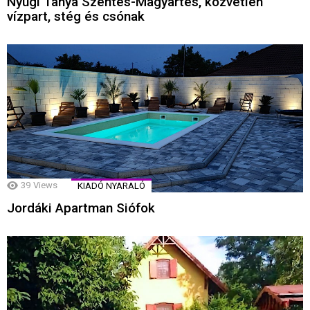
Nyugi Tanya Szentes-Magyartés, közvetlen
vízpart, stég és csónak
39
Views
KIADÓ NYARALÓ
Jordáki Apartman Siófok