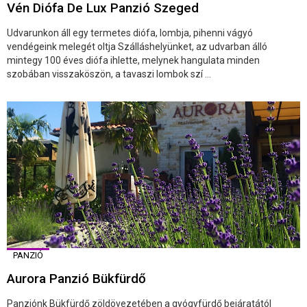
Vén Diófa De Lux Panzió Szeged
Udvarunkon áll egy termetes diófa, lombja, pihenni vágyó
vendégeink melegét oltja Szálláshelyünket, az udvarban álló
mintegy 100 éves diófa ihlette, melynek hangulata minden
szobában visszaköszön, a tavaszi lombok szí ...
PANZIÓ
Aurora Panzió Bükfürdő
Panziónk Bükfürdő zöldövezetében a gyógyfürdő bejáratától