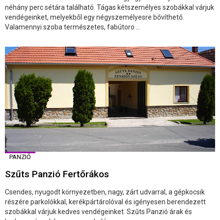
néhány perc sétára található. Tágas kétszemélyes szobákkal várjuk
vendégeinket, melyekből egy négyszemélyesre bővíthető.
Valamennyi szoba természetes, fabútoro ...
PANZIÓ
Szűts Panzió Fertőrákos
Csendes, nyugodt környezetben, nagy, zárt udvarral, a gépkocsik
részére parkolókkal, kerékpártárolóval és igényesen berendezett
szobákkal várjuk kedves vendégeinket. Szűts Panzió árak és