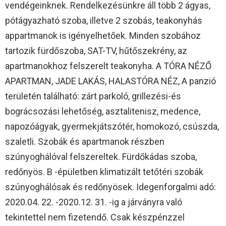
vendégeinknek. Rendelkezésünkre áll több 2 ágyas,
pótágyazható szoba, illetve 2 szobás, teakonyhás
appartmanok is igényelhetőek. Minden szobához
tartozik fürdőszoba, SAT-TV, hűtőszekrény, az
apartmanokhoz felszerelt teakonyha. A TÓRA NÉZŐ
APARTMAN, JADE LAKÁS, HALASTÓRA NÉZ, A panzió
területén található: zárt parkoló, grillezési-és
bográcsozási lehetőség, asztalitenisz, medence,
napozóágyak, gyermekjátszótér, homokozó, csúszda,
szaletli. Szobák és apartmanok részben
szúnyoghálóval felszereltek. Fürdőkádas szoba,
redőnyös. B -épületben klimatizált tetőtéri szobák
szúnyoghálósak és redőnyösek. Idegenforgalmi adó:
2020.04. 22. -2020.12. 31. -ig a járványra való
tekintettel nem fizetendő. Csak készpénzzel