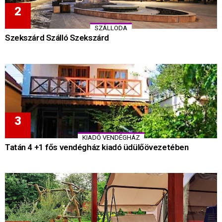
SZÁLLODA
Szekszárd Szálló Szekszárd
KIADÓ VENDÉGHÁZ
Tatán 4 +1 fős vendégház kiadó üdülőövezetében