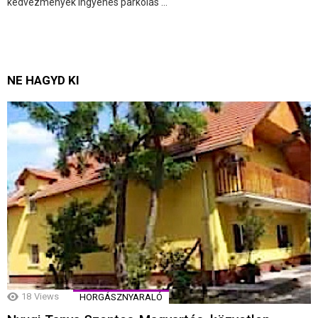
kedvezmények Ingyenes parkolás ...
NE HAGYD KI
18
Views
HORGÁSZNYARALÓ