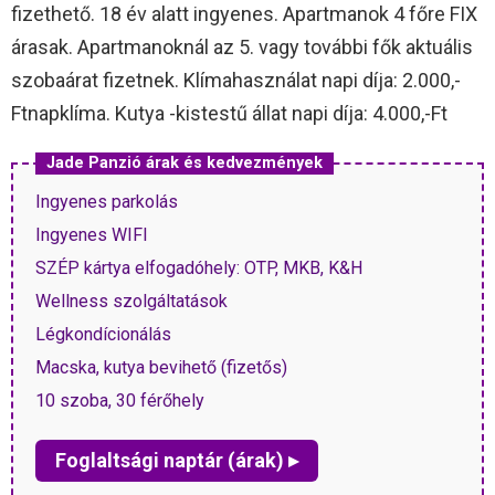
fizethető. 18 év alatt ingyenes. Apartmanok 4 főre FIX
árasak. Apartmanoknál az 5. vagy további fők aktuális
szobaárat fizetnek. Klímahasználat napi díja: 2.000,-
Ftnapklíma. Kutya -kistestű állat napi díja: 4.000,-Ft
Jade Panzió árak és kedvezmények
Ingyenes parkolás
Ingyenes WIFI
SZÉP kártya elfogadóhely: OTP, MKB, K&H
Wellness szolgáltatások
Légkondícionálás
Macska, kutya bevihető (fizetős)
10 szoba, 30 férőhely
Foglaltsági naptár (árak) ▸