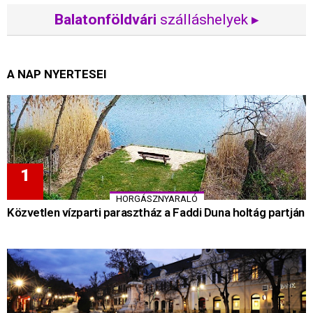
Balatonföldvári
szálláshelyek ▸
A NAP NYERTESEI
HORGÁSZNYARALÓ
Közvetlen vízparti parasztház a Faddi Duna holtág partján