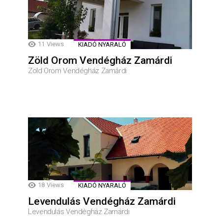
11
Views
KIADÓ NYARALÓ
Zöld Orom Vendégház Zamárdi
Zöld Orom Vendégház Zamárdi
18
Views
KIADÓ NYARALÓ
Levendulás Vendégház Zamárdi
Levendulás Vendégház Zamárdi