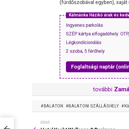
(fürdőszobával egyben), saját (
Kálmánka Házikó árak és ke
Ingyenes parkolás
SZÉP kártya elfogadóhely: OT
Légkondícionálás
2 szoba, 5 férőhely
Foglaltsági naptár (onli
további
Zamá
BALATON
BALATONI SZÁLLÁSHELY
K
Előző
Mutass
ok
többet