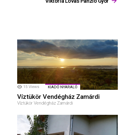
Viktória Lovas Panzió Győr
15
Views
KIADÓ NYARALÓ
Víztükör Vendégház Zamárdi
Víztükör Vendégház Zamárdi