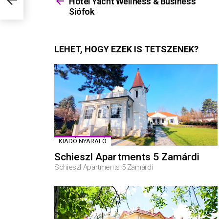
Hotel Yacht Wellness & Business
Siófok
LEHET, HOGY EZEK IS TETSZENEK?
KIADÓ NYARALÓ
Schieszl Apartments 5 Zamárdi
Schieszl Apartments 5 Zamárdi