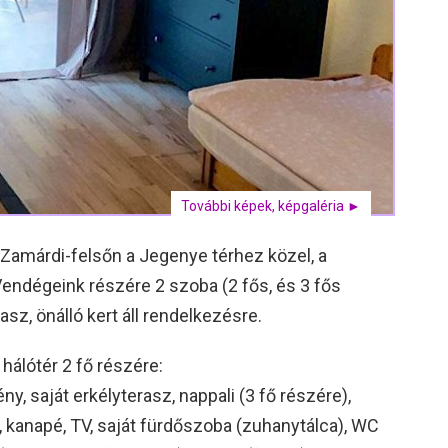
További képek, képgaléria ►
n, Zamárdi-felsőn a Jegenye térhez közel, a
 Vendégeink részére 2 szoba (2 fős, és 3 fős
sz, önálló kert áll rendelkezésre.
hálótér 2 fő részére:
y, saját erkélyterasz, nappali (3 fő részére),
, kanapé, TV, saját fürdőszoba (zuhanytálca), WC