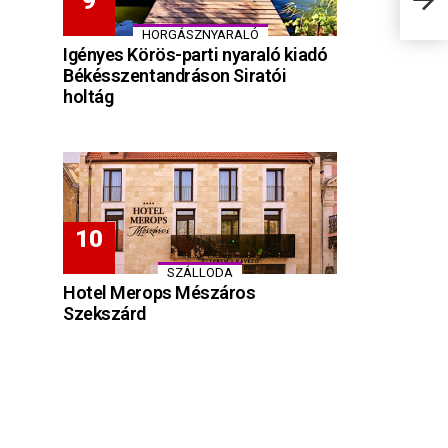
HORGÁSZNYARALÓ
Igényes Körös-parti nyaraló kiadó
Békésszentandráson Siratói
holtág
SZÁLLODA
Hotel Merops Mészáros
Szekszárd