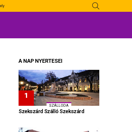
KERESÉS
ely
A NAP NYERTESEI
SZÁLLODA
Szekszárd Szálló Szekszárd