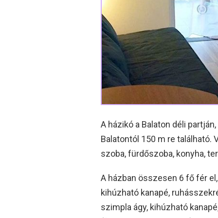
A házikó a Balaton déli partjá
Balatontól 150 m re található.
szoba, fürdőszoba, konyha, tera
A házban összesen 6 fő fér el, 
kihúzható kanapé, ruhásszekrén
szimpla ágy, kihúzható kanapé