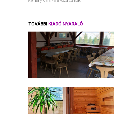
Kemény Klára Parti Háza Zamárdi
TOVÁBBI
KIADÓ NYARALÓ