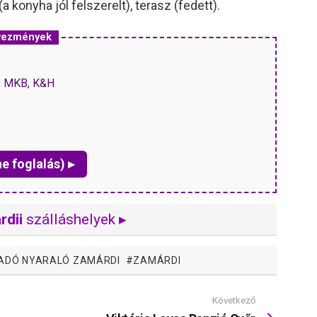
a konyha jól felszerelt), terasz (fedett).
dvezmények
P, MKB, K&H
ne foglalás) ▸
rdii
szálláshelyek ▸
IADÓ NYARALÓ ZAMÁRDI
ZAMÁRDI
Következő