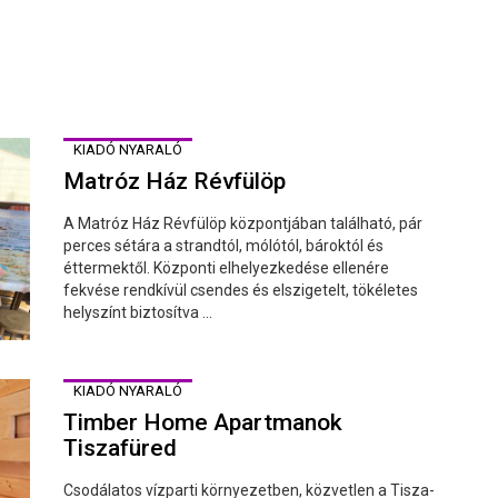
KIADÓ NYARALÓ
Matróz Ház Révfülöp
A Matróz Ház Révfülöp központjában található, pár
perces sétára a strandtól, mólótól, bároktól és
éttermektől. Központi elhelyezkedése ellenére
fekvése rendkívül csendes és elszigetelt, tökéletes
helyszínt biztosítva ...
KIADÓ NYARALÓ
Timber Home Apartmanok
Tiszafüred
Csodálatos vízparti környezetben, közvetlen a Tisza-