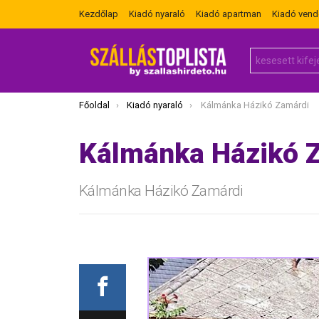
Kezdőlap
Kiadó nyaraló
Kiadó apartman
Kiadó ven
Search
for:
Itt vagy most:
Főoldal
Kiadó nyaraló
Kálmánka Házikó Zamárdi
Kálmánka Házikó 
Kálmánka Házikó Zamárdi