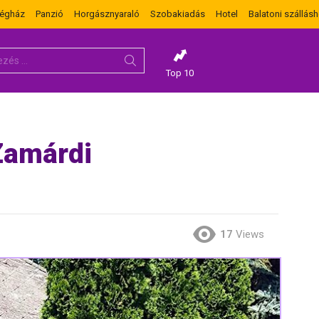
dégház
Panzió
Horgásznyaraló
Szobakiadás
Hotel
Balatoni szállásh
Top 10
Zamárdi
17
Views