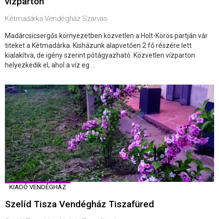
vízparton
Kétmadárka Vendégház Szarvas
Madárcsicsergős környezetben közvetlen a Holt-Körös partján vár
titeket a Kétmadárka. Kisházunk alapvetően 2 fő részére lett
kialakítva, de igény szerint pótágyazható. Közvetlen vízparton
helyezkedik el, ahol a víz eg ...
KIADÓ VENDÉGHÁZ
Szelíd Tisza Vendégház Tiszafüred