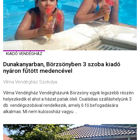
KIADÓ VENDÉGHÁZ
Dunakanyarban, Börzsönyben 3 szoba kiadó
nyáron fűtött medencével
Vilma Vendégház Szokolya
Vilma Vendégház Vendégházunk Börzsöny egyik legszebb részén
helyezkedik el ahol a házat patak öleli. Családias szálláshelyünk 3
db. vendégszobával rendelkezik, amely 6 fő befogadására
alkalmas. Mi nem kulcsosház vagyu ...