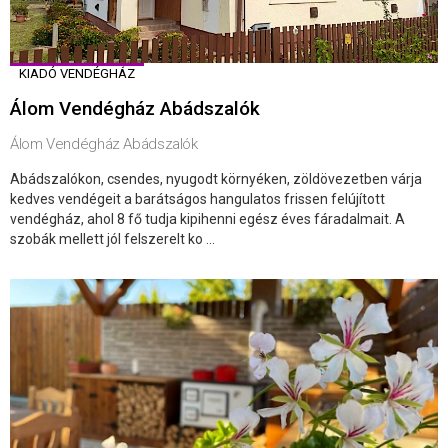
KIADÓ VENDÉGHÁZ
Álom Vendégház Abádszalók
Álom Vendégház Abádszalók
Abádszalókon, csendes, nyugodt környéken, zöldövezetben várja
kedves vendégeit a barátságos hangulatos frissen felújított
vendégház, ahol 8 fő tudja kipihenni egész éves fáradalmait. A
szobák mellett jól felszerelt ko ...