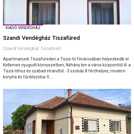
KIADÓ VENDÉGHÁZ
Szandi Vendégház Tiszafüred
Szandi Vendégház Tiszafüred
Apartmanunk Tiszafüreden a Tisza-tó fővárosában helyezkedik el.
Kellemes nyugodt környezetben, Néhány km a város központtól ill. a
Tisza tóhoz és szabad strandtól. -3 szobás 8 férőhelyes, modern
konyha és fűrdőszoba-S ...