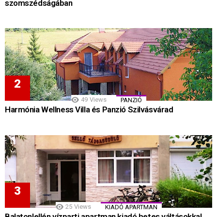
szomszédságában
49
Views
PANZIÓ
Harmónia Wellness Villa és Panzió Szilvásvárad
25
Views
KIADÓ APARTMAN
Balatonlellén vízparti apartman kiadó hetes váltásokkal