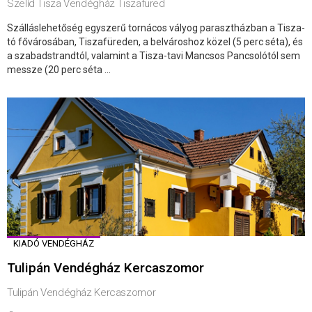
Szelíd Tisza Vendégház Tiszafüred
Szálláslehetőség egyszerű tornácos vályog parasztházban a Tisza-
tó fővárosában, Tiszafüreden, a belvároshoz közel (5 perc séta), és
a szabadstrandtól, valamint a Tisza-tavi Mancsos Pancsolótól sem
messze (20 perc séta ...
KIADÓ VENDÉGHÁZ
Tulipán Vendégház Kercaszomor
Tulipán Vendégház Kercaszomor