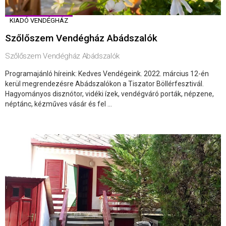
KIADÓ VENDÉGHÁZ
Szőlőszem Vendégház Abádszalók
Szőlőszem Vendégház Abádszalók
Programajánló híreink: Kedves Vendégeink. 2022. március 12-én
kerül megrendezésre Abádszalókon a Tiszator Böllérfesztivál.
Hagyományos disznótor, vidéki ízek, vendégváró porták, népzene,
néptánc, kézműves vásár és fel ...