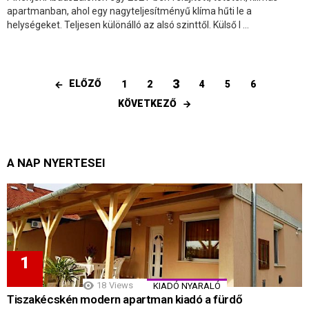
apartmanban, ahol egy nagyteljesítményű klíma hűti le a
helységeket. Teljesen különálló az alsó szinttől. Külső l ...
3
ELŐZŐ
1
2
4
5
6
KÖVETKEZŐ
A NAP NYERTESEI
18
Views
KIADÓ NYARALÓ
Tiszakécskén modern apartman kiadó a fürdő