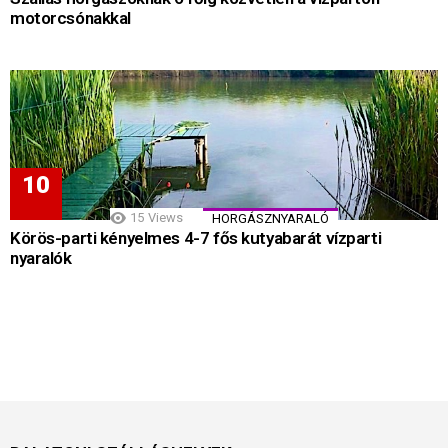
motorcsónakkal
15
Views
HORGÁSZNYARALÓ
Körös-parti kényelmes 4-7 fős kutyabarát vízparti
nyaralók