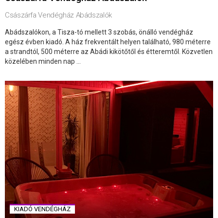
Császárfa Vendégház Abádszalók
Abádszalókon, a Tisza-tó mellett 3 szobás, önálló vendégház
egész évben kiadó. A ház frekventált helyen található, 980 méterre
a strandtól, 500 méterre az Abádi kikötőtől és étteremtől. Közvetlen
közelében minden nap ...
KIADÓ VENDÉGHÁZ