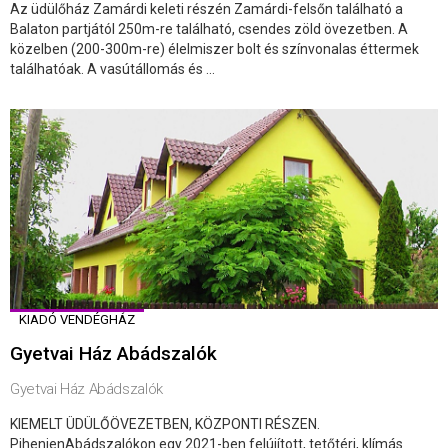
Az üdülőház Zamárdi keleti részén Zamárdi-felsőn található a
Balaton partjától 250m-re található, csendes zöld övezetben. A
közelben (200-300m-re) élelmiszer bolt és színvonalas éttermek
találhatóak. A vasútállomás és ...
KIADÓ VENDÉGHÁZ
Gyetvai Ház Abádszalók
Gyetvai Ház Abádszalók
KIEMELT ÜDÜLŐÖVEZETBEN, KÖZPONTI RÉSZEN.
PihenjenAbádszalókon egy 2021-ben felújított, tetőtéri, klímás