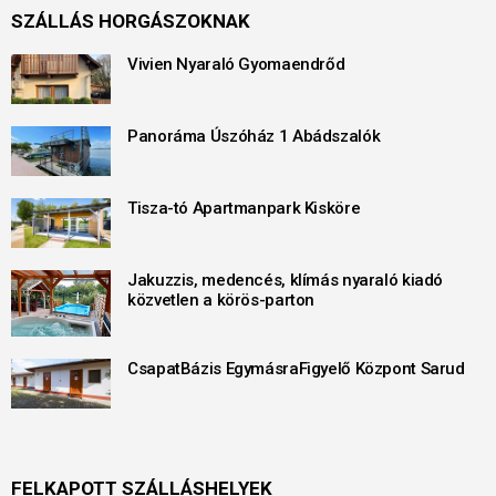
SZÁLLÁS HORGÁSZOKNAK
Vivien Nyaraló Gyomaendrőd
Panoráma Úszóház 1 Abádszalók
Tisza-tó Apartmanpark Kisköre
Jakuzzis, medencés, klímás nyaraló kiadó
közvetlen a körös-parton
CsapatBázis EgymásraFigyelő Központ Sarud
FELKAPOTT SZÁLLÁSHELYEK