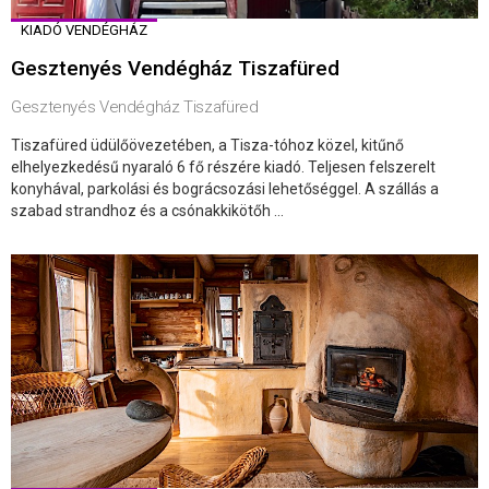
KIADÓ VENDÉGHÁZ
Gesztenyés Vendégház Tiszafüred
Gesztenyés Vendégház Tiszafüred
Tiszafüred üdülőövezetében, a Tisza-tóhoz közel, kitűnő
elhelyezkedésű nyaraló 6 fő részére kiadó. Teljesen felszerelt
konyhával, parkolási és bográcsozási lehetőséggel. A szállás a
szabad strandhoz és a csónakkikötőh ...