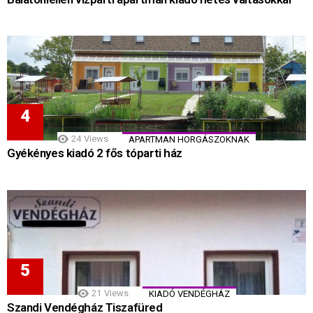
24
Views
APARTMAN HORGÁSZOKNAK
Gyékényes kiadó 2 fős tóparti ház
21
Views
KIADÓ VENDÉGHÁZ
Szandi Vendégház Tiszafüred