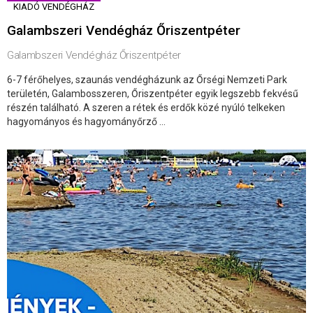
KIADÓ VENDÉGHÁZ
Galambszeri Vendégház Őriszentpéter
Galambszeri Vendégház Őriszentpéter
6-7 férőhelyes, szaunás vendégházunk az Őrségi Nemzeti Park
területén, Galambosszeren, Őriszentpéter egyik legszebb fekvésű
részén található. A szeren a rétek és erdők közé nyúló telkeken
hagyományos és hagyományőrző ...