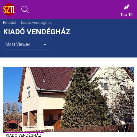
KERESÉS
Top 10
Itt vagy most:
Főoldal
kiadó vendégház
KIADÓ VENDÉGHÁZ
MOST
VIEWED
KIADÓ VENDÉGHÁZ