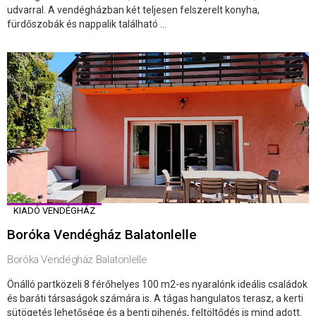
udvarral. A vendégházban két teljesen felszerelt konyha,
fürdőszobák és nappalik található ...
KIADÓ VENDÉGHÁZ
Boróka Vendégház Balatonlelle
Boróka Vendégház Balatonlelle
Önálló partközeli 8 férőhelyes 100 m2-es nyaralónk ideális családok
és baráti társaságok számára is. A tágas hangulatos terasz, a kerti
sütögetés lehetősége és a benti pihenés, feltöltődés is mind adott.