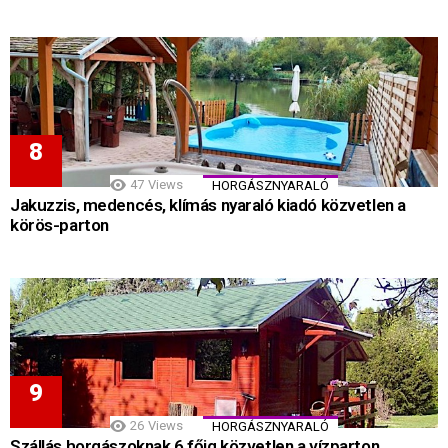
47
Views
HORGÁSZNYARALÓ
Jakuzzis, medencés, klímás nyaraló kiadó közvetlen a
körös-parton
26
Views
HORGÁSZNYARALÓ
Szállás horgászoknak 6 főig közvetlen a vízparton