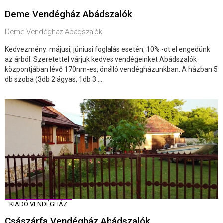
Deme Vendégház Abádszalók
Deme Vendégház Abádszalók
Kedvezmény: májusi, júniusi foglalás esetén, 10% -ot el engedünk
az árból. Szeretettel várjuk kedves vendégeinket Abádszalók
központjában lévő 170nm-es, önálló vendégházunkban. A házban 5
db szoba (3db 2 ágyas, 1db 3 ...
KIADÓ VENDÉGHÁZ
Császárfa Vendégház Abádszalók