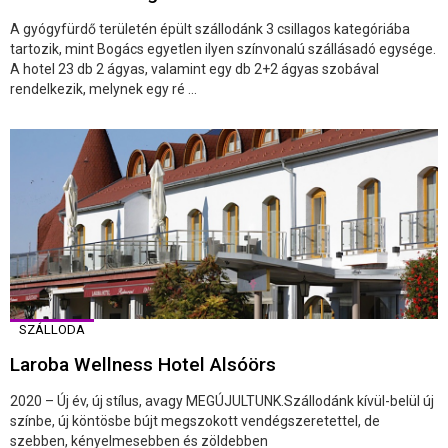
A gyógyfürdő területén épült szállodánk 3 csillagos kategóriába
tartozik, mint Bogács egyetlen ilyen színvonalú szállásadó egysége.
A hotel 23 db 2 ágyas, valamint egy db 2+2 ágyas szobával
rendelkezik, melynek egy ré ...
SZÁLLODA
Laroba Wellness Hotel Alsóörs
2020 – Új év, új stílus, avagy MEGÚJULTUNK.Szállodánk kívül-belül új
színbe, új köntösbe bújt megszokott vendégszeretettel, de
szebben, kényelmesebben és zöldebben