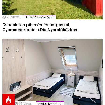
20
Views
HORGÁSZNYARALÓ
Csodálatos pihenés és horgászat
Gyomaendrődön a Dia Nyaralóházban
35
Views
KIADÓ NYARALÓ