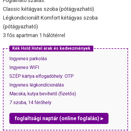
Foglalható szállás:
Classic kétágyas szoba (pótágyazható)
Légkondicionált Komfort kétágyas szoba
(pótágyazható)
3 fős apartman 1 hálótérrel
Kék Hold Hotel árak és kedvezmények
Ingyenes parkolás
Ingyenes WIFI
SZÉP kártya elfogadóhely: OTP
Ingyenes légkondícionálás
Macska, kutya bevihető (fizetős)
7 szoba, 14 férőhely
foglaltsági naptár (online foglalás) ▸