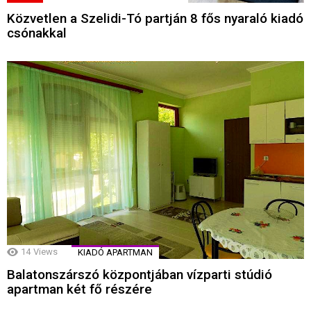
Közvetlen a Szelidi-Tó partján 8 fős nyaraló kiadó
csónakkal
14
Views
KIADÓ APARTMAN
Balatonszárszó központjában vízparti stúdió
apartman két fő részére