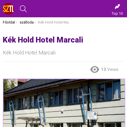
KERESÉS
Top 10
Itt vagy most:
Főoldal
szálloda
Kék Hold Hotel Marcali
Kék Hold Hotel Marcali
Kék Hold Hotel Marcali
13
Views