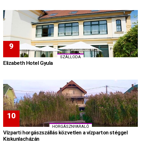
SZÁLLODA
Elizabeth Hotel Gyula
HORGÁSZNYARALÓ
Vízparti horgászszállás közvetlen a vízparton stéggel
Kiskunlacházán