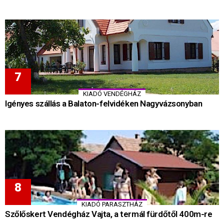
KIADÓ VENDÉGHÁZ
Igényes szállás a Balaton-felvidéken Nagyvázsonyban
KIADÓ PARASZTHÁZ
Szőlőskert Vendégház Vajta, a termál fürdőtől 400m-re