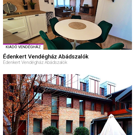
KIADÓ VENDÉGHÁZ
Édenkert Vendégház Abádszalók
Édenkert Vendégház Abádszalók