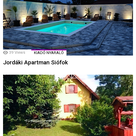
39
Views
KIADÓ NYARALÓ
Jordáki Apartman Siófok