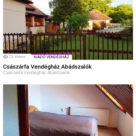
23
Views
KIADÓ VENDÉGHÁZ
Császárfa Vendégház Abádszalók
Császárfa Vendégház Abádszalók