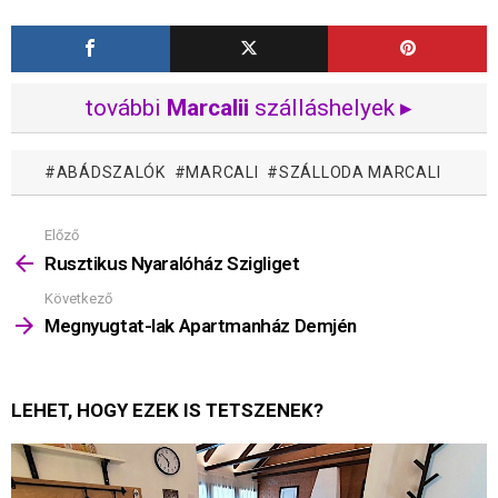
további
Marcalii
szálláshelyek ▸
ABÁDSZALÓK
MARCALI
SZÁLLODA MARCALI
Előző
Mutass
többet
Rusztikus Nyaralóház Szigliget
Következő
Megnyugtat-lak Apartmanház Demjén
LEHET, HOGY EZEK IS TETSZENEK?