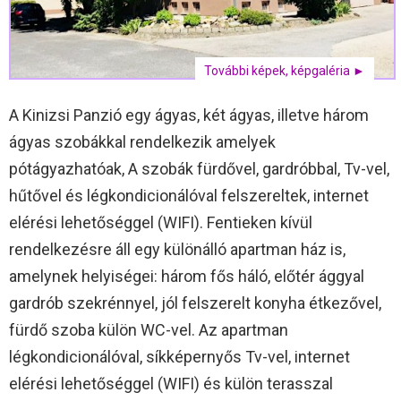
További képek, képgaléria ►
A Kinizsi Panzió egy ágyas, két ágyas, illetve három
ágyas szobákkal rendelkezik amelyek
pótágyazhatóak, A szobák fürdővel, gardróbbal, Tv-vel,
hűtővel és légkondicionálóval felszereltek, internet
elérési lehetőséggel (WIFI). Fentieken kívül
rendelkezésre áll egy különálló apartman ház is,
amelynek helyiségei: három fős háló, előtér ággyal
gardrób szekrénnyel, jól felszerelt konyha étkezővel,
fürdő szoba külön WC-vel. Az apartman
légkondicionálóval, síkképernyős Tv-vel, internet
elérési lehetőséggel (WIFI) és külön terasszal