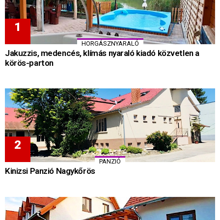
HORGÁSZNYARALÓ
Jakuzzis, medencés, klímás nyaraló kiadó közvetlen a
körös-parton
PANZIÓ
Kinizsi Panzió Nagykőrös