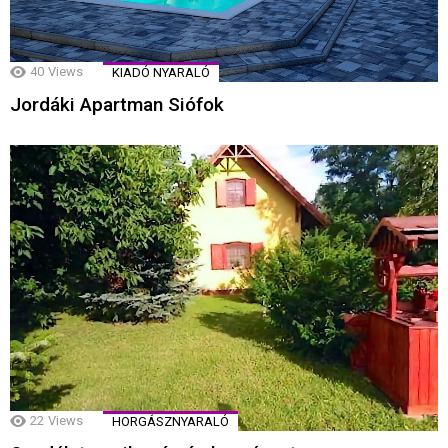
40
Views
KIADÓ NYARALÓ
Jordáki Apartman Siófok
22
Views
HORGÁSZNYARALÓ