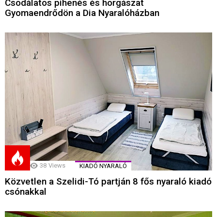
Csodálatos pihenés és horgászat
Gyomaendrődön a Dia Nyaralóházban
38
Views
KIADÓ NYARALÓ
Közvetlen a Szelidi-Tó partján 8 fős nyaraló kiadó
csónakkal