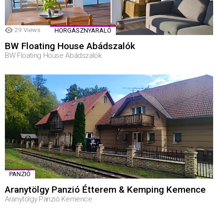
29
Views
HORGÁSZNYARALÓ
BW Floating House Abádszalók
BW Floating House Abádszalók
PANZIÓ
Aranytölgy Panzió Étterem & Kemping Kemence
Aranytölgy Panzió Kemence