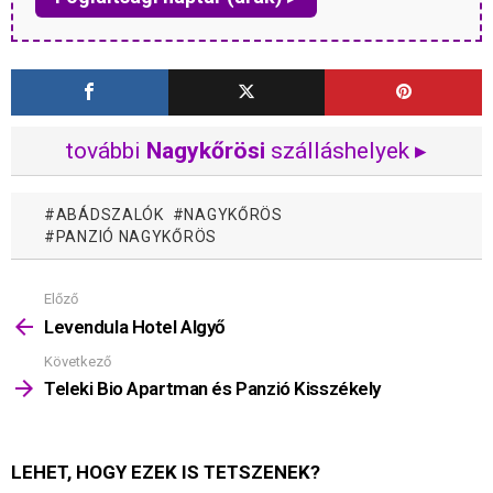
további
Nagykőrösi
szálláshelyek ▸
ABÁDSZALÓK
NAGYKŐRÖS
PANZIÓ NAGYKŐRÖS
Előző
Mutass
többet
Levendula Hotel Algyő
Következő
Teleki Bio Apartman és Panzió Kisszékely
LEHET, HOGY EZEK IS TETSZENEK?