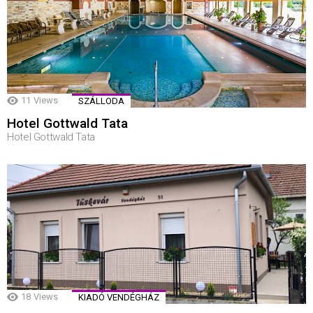
11
Views
SZÁLLODA
Hotel Gottwald Tata
Hotel Gottwald Tata
18
Views
KIADÓ VENDÉGHÁZ