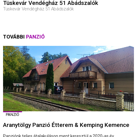
Tüskevár Vendégház 51 Abádszalók
Tüskevár Vendégház 51 Abádszalók
TOVÁBBI
PANZIÓ
PANZIÓ
Aranytölgy Panzió Étterem & Kemping Kemence
Panziónk teljes átalakuláson ment keresztül a 2020-as év