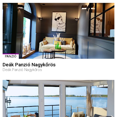
PANZIÓ
Deák Panzió Nagykőrös
Deák Panzió Nagykőrös