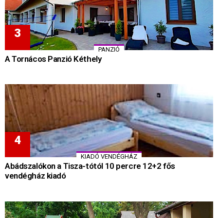
PANZIÓ
A Tornácos Panzió Kéthely
KIADÓ VENDÉGHÁZ
Abádszalókon a Tisza-tótól 10 percre 12+2 fős
vendégház kiadó