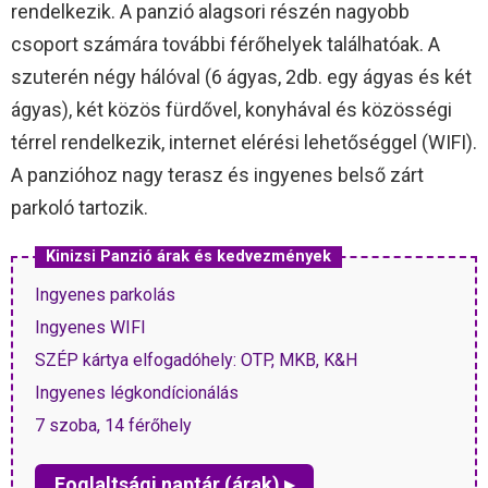
rendelkezik. A panzió alagsori részén nagyobb
csoport számára további férőhelyek találhatóak. A
szuterén négy hálóval (6 ágyas, 2db. egy ágyas és két
ágyas), két közös fürdővel, konyhával és közösségi
térrel rendelkezik, internet elérési lehetőséggel (WIFI).
A panzióhoz nagy terasz és ingyenes belső zárt
parkoló tartozik.
Kinizsi Panzió árak és kedvezmények
Ingyenes parkolás
Ingyenes WIFI
SZÉP kártya elfogadóhely: OTP, MKB, K&H
Ingyenes légkondícionálás
7 szoba, 14 férőhely
Foglaltsági naptár (árak) ▸