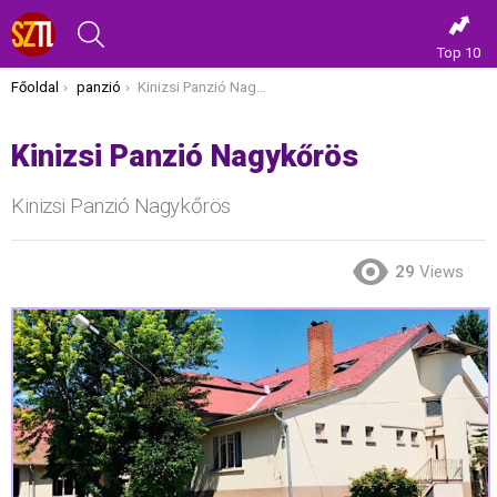
KERESÉS
Top 10
Itt vagy most:
Főoldal
panzió
Kinizsi Panzió Nagykőrös
Kinizsi Panzió Nagykőrös
Kinizsi Panzió Nagykőrös
29
Views