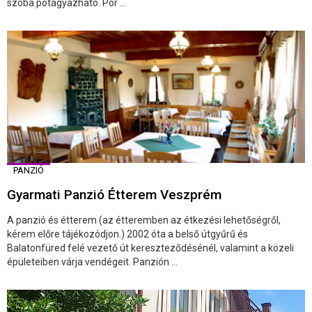
szoba pótágyazható. Por ...
PANZIÓ
Gyarmati Panzió Étterem Veszprém
A panzió és étterem (az étteremben az étkezési lehetőségről,
kérem előre tájékozódjon.) 2002 óta a belső útgyűrű és
Balatonfüred felé vezető út kereszteződésénél, valamint a közeli
épületeiben várja vendégeit. Panzión ...