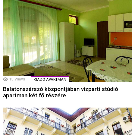
15
Views
KIADÓ APARTMAN
Balatonszárszó központjában vízparti stúdió
apartman két fő részére