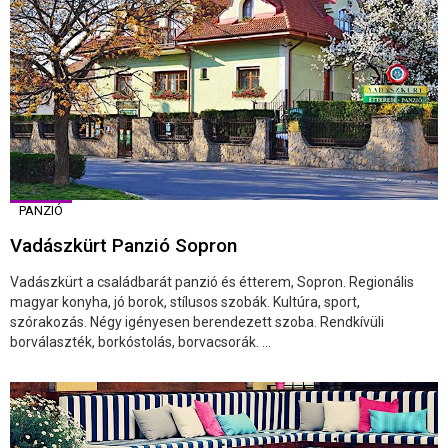
PANZIÓ
Vadászkürt Panzió Sopron
Vadászkürt a családbarát panzió és étterem, Sopron. Regionális
magyar konyha, jó borok, stílusos szobák. Kultúra, sport,
szórakozás. Négy igényesen berendezett szoba. Rendkívüli
borválaszték, borkóstolás, borvacsorák. ...