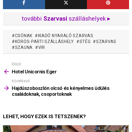
további
Szarvasi
szálláshelyek ▸
CSÓNAK
KIADÓ NYARALÓ SZARVAS
KÖRÖS-PARTI SZÁLLÁSHELY
STÉG
SZARVAS
SZAUNA
VIR
Előző
Mutass
többet
Hotel Unicornis Eger
Következő
Hajdúszoboszlón olcsó és kényelmes üdülés
családoknak, csoportoknak
LEHET, HOGY EZEK IS TETSZENEK?