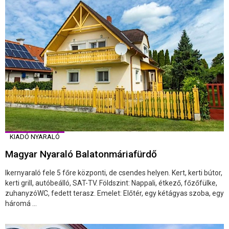
KIADÓ NYARALÓ
Magyar Nyaraló Balatonmáriafürdő
Ikernyaraló fele 5 főre központi, de csendes helyen. Kert, kerti bútor,
kerti grill, autóbeálló, SAT-TV. Földszint: Nappali, étkező, főzőfülke,
zuhanyzóWC, fedett terasz. Emelet: Előtér, egy kétágyas szoba, egy
háromá ...