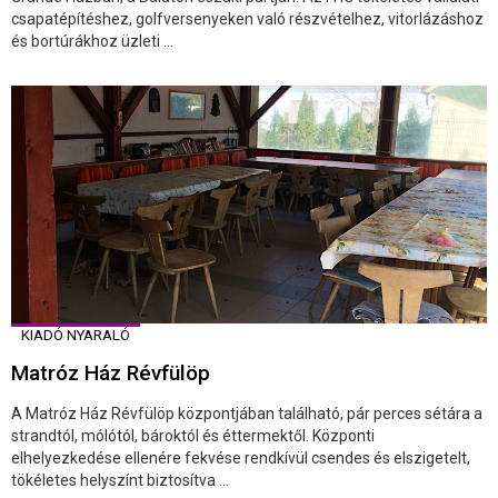
csapatépítéshez, golfversenyeken való részvételhez, vitorlázáshoz
és bortúrákhoz üzleti ...
KIADÓ NYARALÓ
Matróz Ház Révfülöp
A Matróz Ház Révfülöp központjában található, pár perces sétára a
strandtól, mólótól, bároktól és éttermektől. Központi
elhelyezkedése ellenére fekvése rendkívül csendes és elszigetelt,
tökéletes helyszínt biztosítva ...