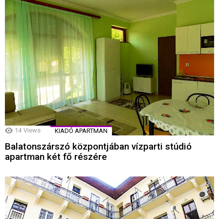
14
Views
KIADÓ APARTMAN
Balatonszárszó központjában vízparti stúdió
apartman két fő részére