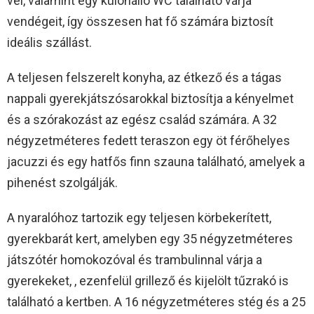
vel, valamint egy különálló WC található várja
vendégeit, így összesen hat fő számára biztosít
ideális szállást.
A teljesen felszerelt konyha, az étkező és a tágas
nappali gyerekjátszósarokkal biztosítja a kényelmet
és a szórakozást az egész család számára. A 32
négyzetméteres fedett teraszon egy öt férőhelyes
jacuzzi és egy hatfős finn szauna található, amelyek a
pihenést szolgálják.
A nyaralóhoz tartozik egy teljesen körbekerített,
gyerekbarát kert, amelyben egy 35 négyzetméteres
játszótér homokozóval és trambulinnal várja a
gyerekeket, , ezenfelül grillező és kijelölt tűzrakó is
található a kertben. A 16 négyzetméteres stég és a 25