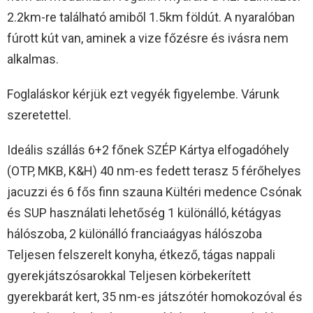
2.2km-re található amiből 1.5km földút. A nyaralóban
fúrott kút van, aminek a vize főzésre és ivásra nem
alkalmas.
Foglaláskor kérjük ezt vegyék figyelembe. Várunk
szeretettel.
Ideális szállás 6+2 főnek SZÉP Kártya elfogadóhely
(OTP, MKB, K&H) 40 nm-es fedett terasz 5 férőhelyes
jacuzzi és 6 fős finn szauna Kültéri medence Csónak
és SUP használati lehetőség 1 különálló, kétágyas
hálószoba, 2 különálló franciaágyas hálószoba
Teljesen felszerelt konyha, étkező, tágas nappali
gyerekjátszósarokkal Teljesen körbekerített
gyerekbarát kert, 35 nm-es játszótér homokozóval és