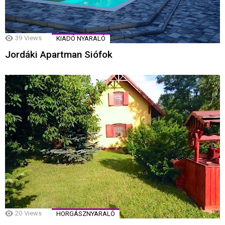
39
Views
KIADÓ NYARALÓ
Jordáki Apartman Siófok
20
Views
HORGÁSZNYARALÓ