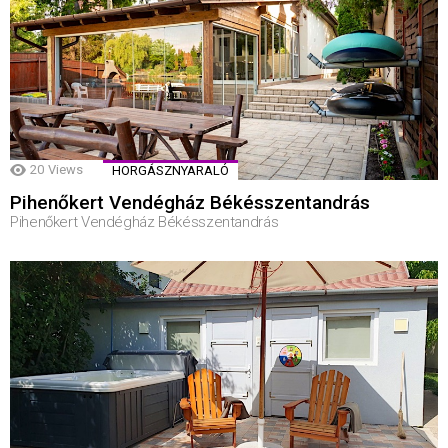
20
Views
HORGÁSZNYARALÓ
Pihenőkert Vendégház Békésszentandrás
Pihenőkert Vendégház Békésszentandrás