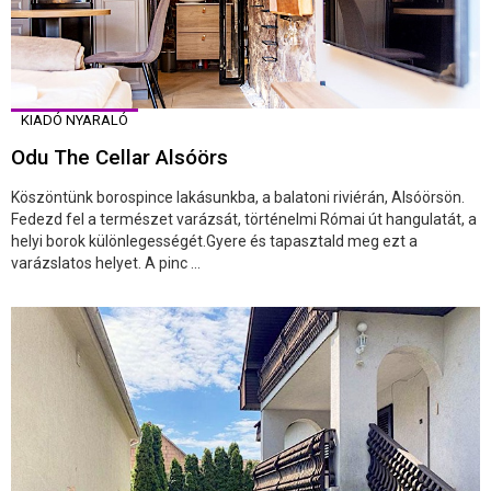
KIADÓ NYARALÓ
Odu The Cellar Alsóörs
Köszöntünk borospince lakásunkba, a balatoni riviérán, Alsóörsön.
Fedezd fel a természet varázsát, történelmi Római út hangulatát, a
helyi borok különlegességét.Gyere és tapasztald meg ezt a
varázslatos helyet. A pinc ...