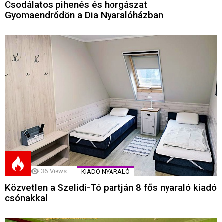
Csodálatos pihenés és horgászat
Gyomaendrődön a Dia Nyaralóházban
36
Views
KIADÓ NYARALÓ
Közvetlen a Szelidi-Tó partján 8 fős nyaraló kiadó
csónakkal