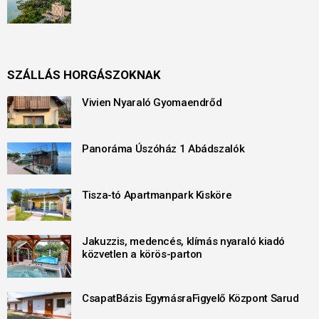
SZÁLLÁS HORGÁSZOKNAK
Vivien Nyaraló Gyomaendrőd
Panoráma Úszóház 1 Abádszalók
Tisza-tó Apartmanpark Kisköre
Jakuzzis, medencés, klímás nyaraló kiadó
közvetlen a körös-parton
CsapatBázis EgymásraFigyelő Központ Sarud