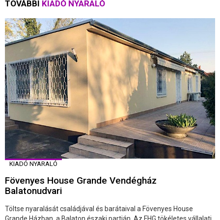
TOVÁBBI
KIADÓ NYARALÓ
KIADÓ NYARALÓ
Fövenyes House Grande Vendégház
Balatonudvari
Töltse nyaralását családjával és barátaival a Fövenyes House
Grande Házban, a Balaton északi partján. Az FHG tökéletes vállalati