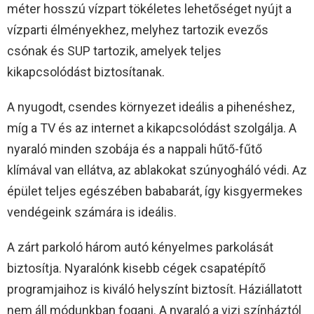
méter hosszú vízpart tökéletes lehetőséget nyújt a
vízparti élményekhez, melyhez tartozik evezős
csónak és SUP tartozik, amelyek teljes
kikapcsolódást biztosítanak.
A nyugodt, csendes környezet ideális a pihenéshez,
míg a TV és az internet a kikapcsolódást szolgálja. A
nyaraló minden szobája és a nappali hűtő-fűtő
klímával van ellátva, az ablakokat szúnyogháló védi. Az
épület teljes egészében bababarát, így kisgyermekes
vendégeink számára is ideális.
A zárt parkoló három autó kényelmes parkolását
biztosítja. Nyaralónk kisebb cégek csapatépítő
programjaihoz is kiváló helyszínt biztosít. Háziállatott
nem áll módunkban fogani. A nyaraló a vizi színháztól