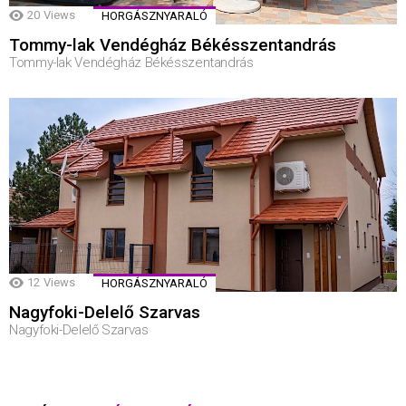
20
Views
HORGÁSZNYARALÓ
Tommy-lak Vendégház Békésszentandrás
Tommy-lak Vendégház Békésszentandrás
12
Views
HORGÁSZNYARALÓ
Nagyfoki-Delelő Szarvas
Nagyfoki-Delelő Szarvas