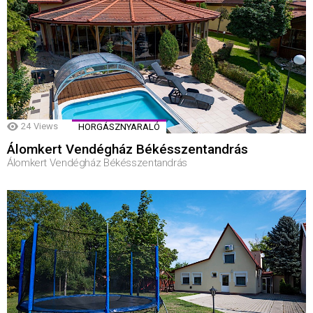
24
Views
HORGÁSZNYARALÓ
Álomkert Vendégház Békésszentandrás
Álomkert Vendégház Békésszentandrás