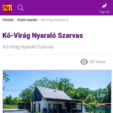
KERESÉS
Top 10
Itt vagy most:
Főoldal
Kiadó nyaraló
Kő-Virág Nyaraló Szarvas
Kő-Virág Nyaraló Szarvas
Kő-Virág Nyaraló Szarvas
23
Views