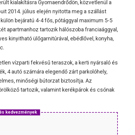
került kialakításra Gyomaendrődön, közvetlenül a
uit 2014. július elején nyitotta meg a szállást
külön bejáratú 4-4 fős, pótággyal maximum 5-5
ét apartmanhoz tartozik hálószoba franciaággyal,
 kinyitható ülőgarnitúrával, ebédlővel, konyha,
c.
en vízparti fekvésű teraszok, a kerti nyársaló és
ték, 4 autó számára elegendő zárt parkolóhely,
yelmes, minőségi bútorzat biztosítja. Az
ölköző tartozik, valamint kerékpárok és csónak
 és kedvezmények