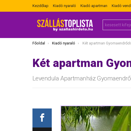
Kezdőlap
Kiadó nyaraló
Kiadó apartman
Kiadó ven
Search
for:
Itt vagy most:
Főoldal
Kiadó nyaraló
Két apartman Gyomaendrőd
Két apartman Gyo
Levendula Apartmanház Gyomaendr