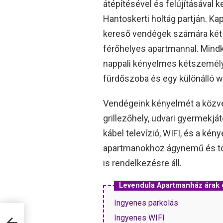
átépítésével és felújításával 
Hantoskerti holtág partján. Kap
kereső vendégek számára két 
férőhelyes apartmannal. Mindk
nappali kényelmes kétszemélyes
fürdőszoba és egy különálló w
Vendégeink kényelmét a közvetl
grillezőhely, udvari gyermekjá
kábel televízió, WIFI, és a kén
apartmanokhoz ágynemű és tör
is rendelkezésre áll.
Levendula Apartmanház árak
Ingyenes parkolás
Ingyenes WIFI