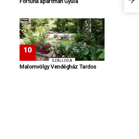
Fortuna apartman Gyula
Gyul
SZÁLLODA
Malomvölgy Vendégház Tardos