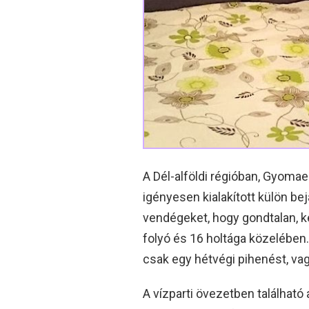
A Dél-alföldi régióban, Gyomae
igényesen kialakított külön be
vendégeket, hogy gondtalan, 
folyó és 16 holtága közelében
csak egy hétvégi pihenést, va
A vízparti övezetben található