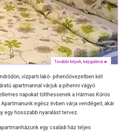
További képek, képgaléria ►
ndrődön, vízparti lakó- pihenőövezetben két
járatú apartmannal várjuk a pihenni vágyó
kellemes napokat tölthessenek a Hármas Körös
. Apartmanunk egész évben várja vendégeit, akár
gy egy hosszabb nyaralást tervez.
 apartmanházunk egy családi ház teljes