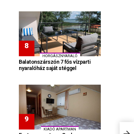
HORGÁSZNYARALÓ
Balatonszárszón 7 fős vízparti
nyaralóház saját stéggel
KIADÓ APARTMAN
Gyul