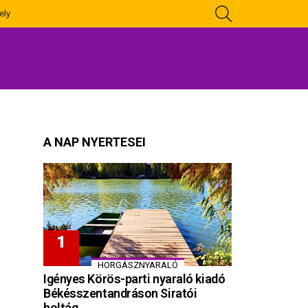
KERESÉS
ely
A NAP NYERTESEI
HORGÁSZNYARALÓ
Igényes Körös-parti nyaraló kiadó
Békésszentandráson Siratói
holtág