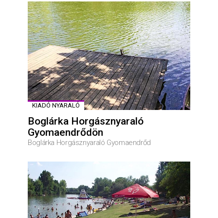
KIADÓ NYARALÓ
Boglárka Horgásznyaraló
Gyomaendrődön
Boglárka Horgásznyaraló Gyomaendrőd