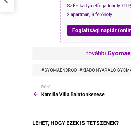
SZÉP kártya elfogadóhely: OT
2 apartman, 8 férőhely
Foglaltsági naptár (onli
további
Gyomae
GYOMAENDRŐD
KIADÓ NYARALÓ GYO
Előző
Mutass
többet
Kamilla Villa Balatonkenese
LEHET, HOGY EZEK IS TETSZENEK?