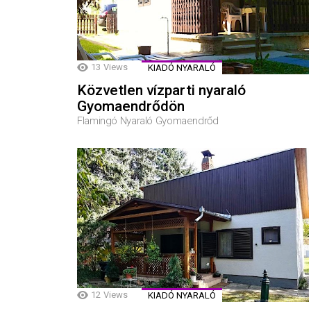
13
Views
KIADÓ NYARALÓ
Közvetlen vízparti nyaraló
Gyomaendrődön
Flamingó Nyaraló Gyomaendrőd
12
Views
KIADÓ NYARALÓ