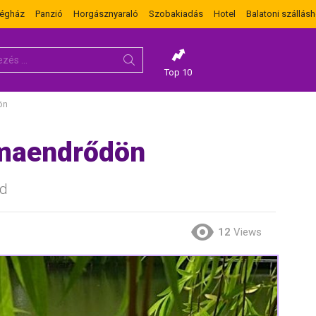
dégház
Panzió
Horgásznyaraló
Szobakiadás
Hotel
Balatoni szállásh
Top 10
ön
maendrődön
őd
12
Views