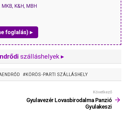
P, MKB, K&H, MBH
ne foglalás) ▸
ndrődi
szálláshelyek ▸
MAENDRŐD
KÖRÖS-PARTI SZÁLLÁSHELY
Következő
Gyulavezér Lovasbirodalma Panzió
Gyulakeszi