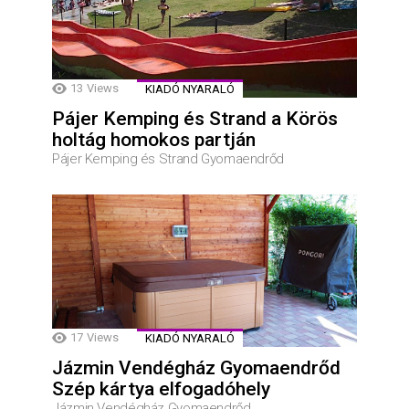
13
Views
KIADÓ NYARALÓ
Pájer Kemping és Strand a Körös
holtág homokos partján
Pájer Kemping és Strand Gyomaendrőd
17
Views
KIADÓ NYARALÓ
Jázmin Vendégház Gyomaendrőd
Szép kártya elfogadóhely
Jázmin Vendégház Gyomaendrőd