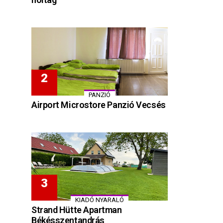
PANZIÓ
Airport Microstore Panzió Vecsés
KIADÓ NYARALÓ
Strand Hütte Apartman
Békésszentandrás