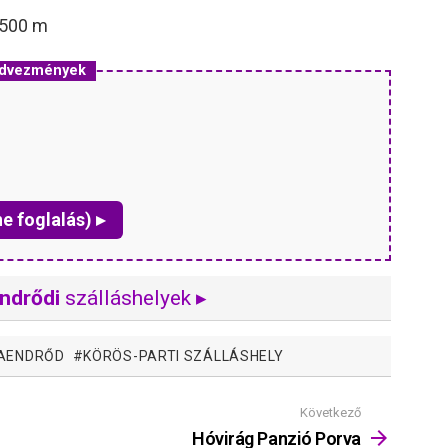
 500 m
edvezmények
ne foglalás) ▸
ndrődi
szálláshelyek ▸
MAENDRŐD
KÖRÖS-PARTI SZÁLLÁSHELY
Következő
Hóvirág Panzió Porva