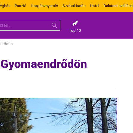
dégház
Panzió
Horgásznyaraló
Szobakiadás
Hotel
Balatoni szállásh
Top 10
ndrődön
 Gyomaendrődön