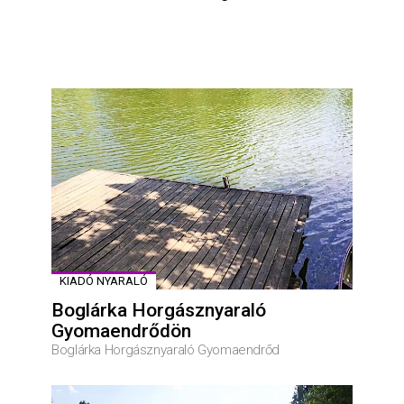
KIADÓ NYARALÓ
Boglárka Horgásznyaraló
Gyomaendrődön
Boglárka Horgásznyaraló Gyomaendrőd