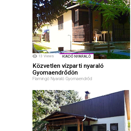
13
Views
KIADÓ NYARALÓ
Közvetlen vízparti nyaraló
Gyomaendrődön
Flamingó Nyaraló Gyomaendrőd