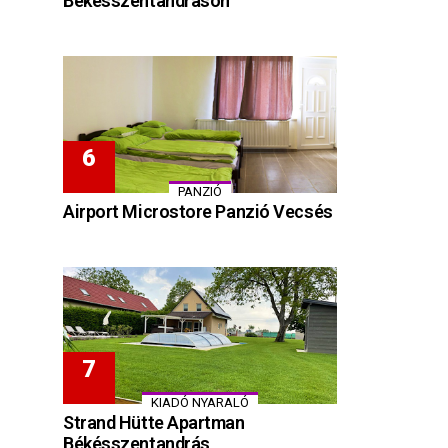
Békésszentandráson
PANZIÓ
Airport Microstore Panzió Vecsés
KIADÓ NYARALÓ
Strand Hütte Apartman
Békésszentandrás