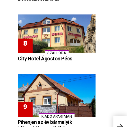
SZÁLLODA
City Hotel Ágoston Pécs
KIADÓ APARTMAN
Pihenjen az év bármelyik
Hóvi