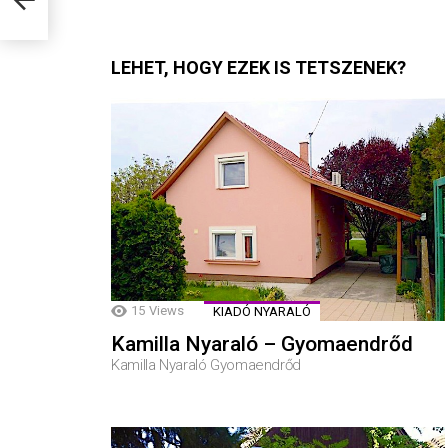
LEHET, HOGY EZEK IS TETSZENEK?
15
Views
KIADÓ NYARALÓ
Kamilla Nyaraló – Gyomaendrőd
Kamilla Nyaraló Gyomaendrőd