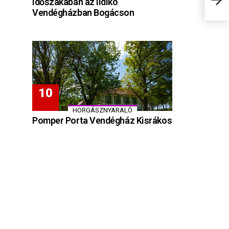
időszakában az Ildikó
Vendégházban Bogácson
HORGÁSZNYARALÓ
Pomper Porta Vendégház Kisrákos