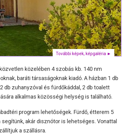
További képek, képgaléria ►
közvetlen közelében 4 szobás kb. 140 nm
oknak, baráti társaságoknak kiadó. A házban 1 db
2 db zuhanyzóval és fürdőkáddal, 2 db toalett
ására alkalmas közösségi helység is található.
abadtéri program lehetőségek. Fürdő, étterem 5
egítünk, akár disznótor is lehetséges. Vonattal
llítjuk a szállásra.