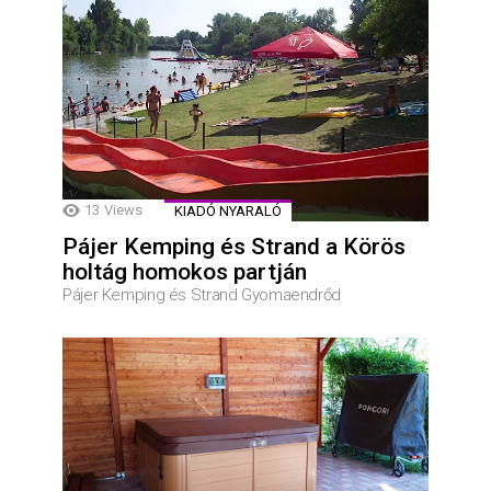
13
Views
KIADÓ NYARALÓ
Pájer Kemping és Strand a Körös
holtág homokos partján
Pájer Kemping és Strand Gyomaendrőd