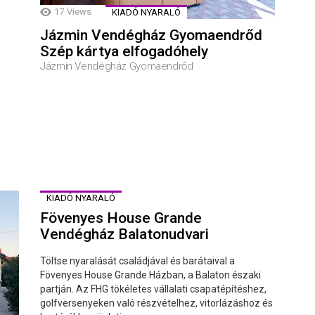
17
Views
KIADÓ NYARALÓ
Jázmin Vendégház Gyomaendrőd
Szép kártya elfogadóhely
Jázmin Vendégház Gyomaendrőd
KIADÓ NYARALÓ
Fövenyes House Grande
Vendégház Balatonudvari
Töltse nyaralását családjával és barátaival a
Fövenyes House Grande Házban, a Balaton északi
partján. Az FHG tökéletes vállalati csapatépítéshez,
golfversenyeken való részvételhez, vitorlázáshoz és