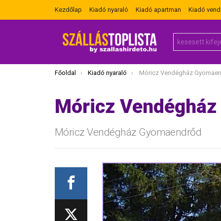
Kezdőlap
Kiadó nyaraló
Kiadó apartman
Kiadó ven
Search
for:
Itt vagy most:
Főoldal
Kiadó nyaraló
Móricz Vendégház Gyomae
Móricz Vendégház
Móricz Vendégház Gyomaendrőd