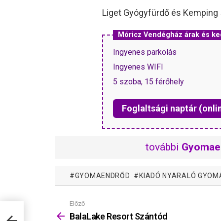
Liget Gyógyfürdő és Kemping
Móricz Vendégház árak és k
Ingyenes parkolás
Ingyenes WIFI
5 szoba, 15 férőhely
Foglaltsági naptár (onli
további
Gyomae
GYOMAENDRŐD
KIADÓ NYARALÓ GYO
Előző
Mutass
többet
BalaLake Resort Szántód