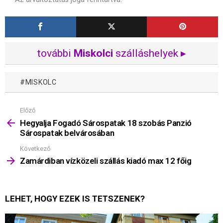
további
Miskolci
szálláshelyek ▸
MISKOLC
Előző
Mutass
többet
Hegyalja Fogadó Sárospatak 18 szobás Panzió
Sárospatak belvárosában
Következő
Zamárdiban vízközeli szállás kiadó max 12 főig
LEHET, HOGY EZEK IS TETSZENEK?