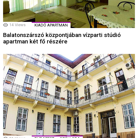
14
Views
KIADÓ APARTMAN
Balatonszárszó központjában vízparti stúdió
apartman két fő részére