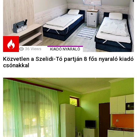
36
Views
KIADÓ NYARALÓ
Közvetlen a Szelidi-Tó partján 8 fős nyaraló kiadó
csónakkal