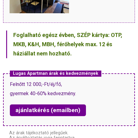
Foglalható egész évben, SZÉP kártya: OTP,
MKB, K&H, MBH, férőhelyek max. 12 és
háziállat nem hozható.
Lugas Apartman árak és kedvezmények
Felnőtt 12 000,-Ft/éj/fő,
gyermek 40-60% kedvezmény.
ajánlatkérés (emailben)
Az árak tájékoztató jellegűek.
Az árváltoztatás joga fenntartva.