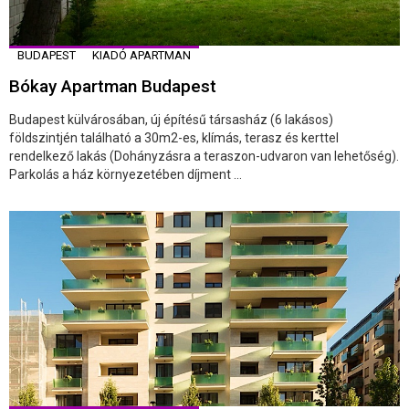
BUDAPEST
KIADÓ APARTMAN
Bókay Apartman Budapest
Budapest külvárosában, új építésű társasház (6 lakásos)
földszintjén található a 30m2-es, klímás, terasz és kerttel
rendelkező lakás (Dohányzásra a teraszon-udvaron van lehetőség).
Parkolás a ház környezetében díjment ...