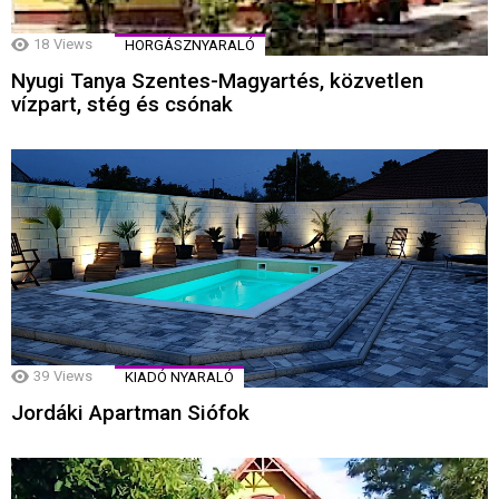
18
Views
HORGÁSZNYARALÓ
Nyugi Tanya Szentes-Magyartés, közvetlen
vízpart, stég és csónak
39
Views
KIADÓ NYARALÓ
Jordáki Apartman Siófok