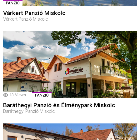
PANZIÓ
Várkert Panzió Miskolc
Várkert Panzió Miskolc
13
Views
PANZIÓ
Baráthegyi Panzió és Élménypark Miskolc
Baráthegyi Panzió Miskolc