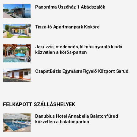
Panoráma Úszóház 1 Abádszalók
Tisza-tó Apartmanpark Kisköre
Jakuzzis, medencés, klímás nyaraló kiadó
közvetlen a körös-parton
CsapatBázis EgymásraFigyelő Központ Sarud
FELKAPOTT SZÁLLÁSHELYEK
Danubius Hotel Annabella Balatonfüred
közvetlen a balatonparton