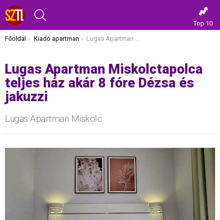
KERESÉS
Top 10
Itt vagy most:
Főoldal
Kiadó apartman
Lugas Apartman Miskolctapolca teljes ház akár 8 fóre Dézsa és jakuzzi
Lugas Apartman Miskolctapolca
teljes ház akár 8 fóre Dézsa és
jakuzzi
Lugas Apartman Miskolc