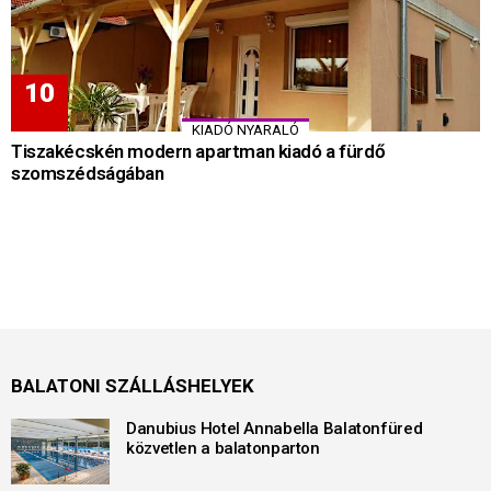
KIADÓ NYARALÓ
Tiszakécskén modern apartman kiadó a fürdő
szomszédságában
BALATONI SZÁLLÁSHELYEK
Danubius Hotel Annabella Balatonfüred
közvetlen a balatonparton