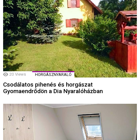
20
Views
HORGÁSZNYARALÓ
Csodálatos pihenés és horgászat
Gyomaendrődön a Dia Nyaralóházban