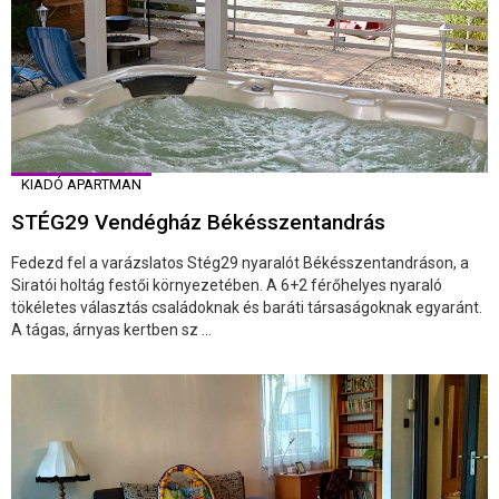
KIADÓ APARTMAN
STÉG29 Vendégház Békésszentandrás
Fedezd fel a varázslatos Stég29 nyaralót Békésszentandráson, a
Siratói holtág festői környezetében. A 6+2 férőhelyes nyaraló
tökéletes választás családoknak és baráti társaságoknak egyaránt.
A tágas, árnyas kertben sz ...