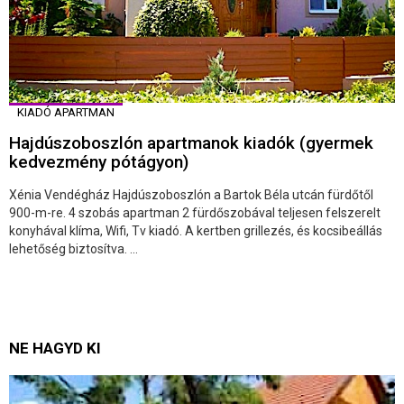
KIADÓ APARTMAN
Hajdúszoboszlón apartmanok kiadók (gyermek
kedvezmény pótágyon)
Xénia Vendégház Hajdúszoboszlón a Bartok Béla utcán fürdőtől
900-m-re. 4 szobás apartman 2 fürdőszobával teljesen felszerelt
konyhával klíma, Wifi, Tv kiadó. A kertben grillezés, és kocsibeállás
lehetőség biztosítva. ...
NE HAGYD KI