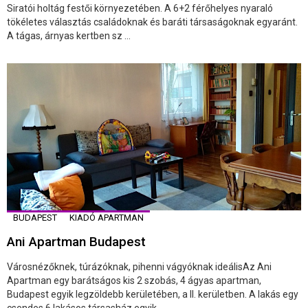
Siratói holtág festői környezetében. A 6+2 férőhelyes nyaraló
tökéletes választás családoknak és baráti társaságoknak egyaránt.
A tágas, árnyas kertben sz ...
BUDAPEST
KIADÓ APARTMAN
Ani Apartman Budapest
Városnézőknek, túrázóknak, pihenni vágyóknak ideálisAz Ani
Apartman egy barátságos kis 2 szobás, 4 ágyas apartman,
Budapest egyik legzöldebb kerületében, a II. kerületben. A lakás egy
csendes 6 lakásos társasház egyik ...