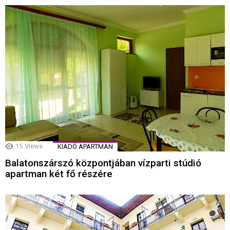
15
Views
KIADÓ APARTMAN
Balatonszárszó központjában vízparti stúdió
apartman két fő részére