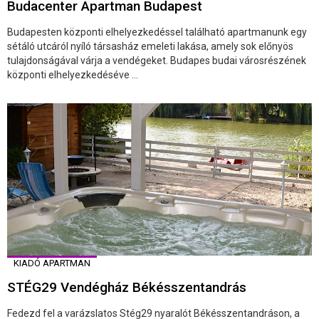
Budacenter Apartman Budapest
Budapesten központi elhelyezkedéssel található apartmanunk egy
sétáló utcáról nyíló társasház emeleti lakása, amely sok előnyös
tulajdonságával várja a vendégeket. Budapes budai városrészének
központi elhelyezkedéséve ...
KIADÓ APARTMAN
STÉG29 Vendégház Békésszentandrás
Fedezd fel a varázslatos Stég29 nyaralót Békésszentandráson, a