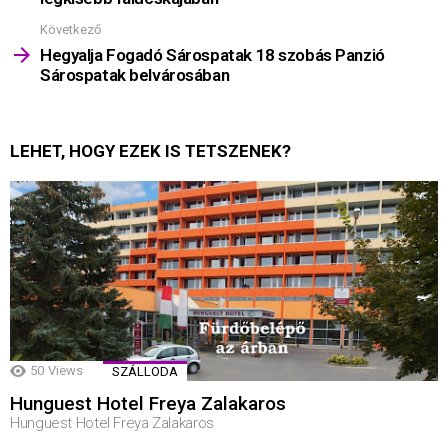
Következő
Hegyalja Fogadó Sárospatak 18 szobás Panzió
Sárospatak belvárosában
LEHET, HOGY EZEK IS TETSZENEK?
50
Views
SZÁLLODA
Hunguest Hotel Freya Zalakaros
Hunguest Hotel Freya Zalakaros