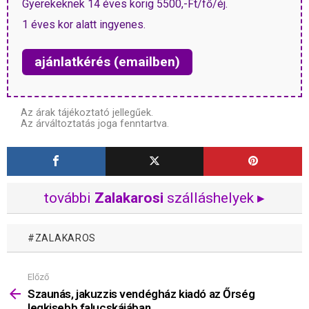
Gyerekeknek 14 éves korig 5500,-Ft/fő/éj.
1 éves kor alatt ingyenes.
ajánlatkérés (emailben)
Az árak tájékoztató jellegűek.
Az árváltoztatás joga fenntartva.
további
Zalakarosi
szálláshelyek ▸
ZALAKAROS
Előző
Mutass
többet
Szaunás, jakuzzis vendégház kiadó az Őrség
legkisebb falucskájában