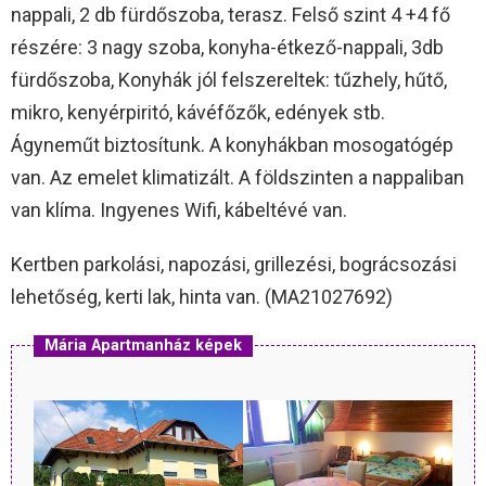
nappali, 2 db fürdőszoba, terasz. Felső szint 4 +4 fő
részére: 3 nagy szoba, konyha-étkező-nappali, 3db
fürdőszoba, Konyhák jól felszereltek: tűzhely, hűtő,
mikro, kenyérpiritó, kávéfőzők, edények stb.
Ágyneműt biztosítunk. A konyhákban mosogatógép
van. Az emelet klimatizált. A földszinten a nappaliban
van klíma. Ingyenes Wifi, kábeltévé van.
Kertben parkolási, napozási, grillezési, bográcsozási
lehetőség, kerti lak, hinta van. (MA21027692)
Mária Apartmanház képek