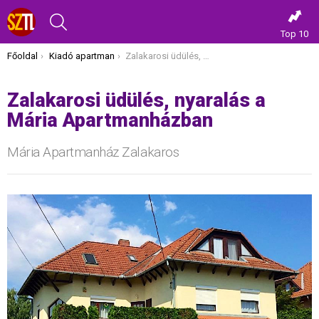
KERESÉS
Top 10
Itt vagy most:
Főoldal
Kiadó apartman
Zalakarosi üdülés, nyaralás a Mária Apartmanházban
Zalakarosi üdülés, nyaralás a
Mária Apartmanházban
Mária Apartmanház Zalakaros