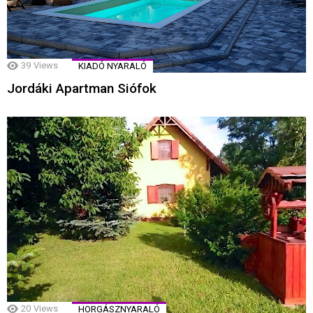
39
Views
KIADÓ NYARALÓ
Jordáki Apartman Siófok
20
Views
HORGÁSZNYARALÓ