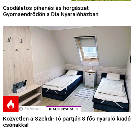
Csodálatos pihenés és horgászat
Gyomaendrődön a Dia Nyaralóházban
36
Views
KIADÓ NYARALÓ
Közvetlen a Szelidi-Tó partján 8 fős nyaraló kiadó
csónakkal