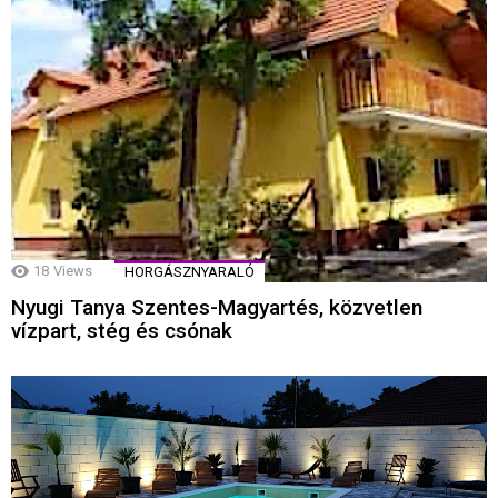
18
Views
HORGÁSZNYARALÓ
Nyugi Tanya Szentes-Magyartés, közvetlen
vízpart, stég és csónak