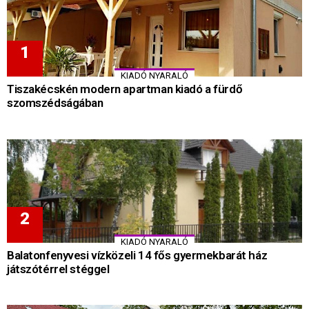
KIADÓ NYARALÓ
Tiszakécskén modern apartman kiadó a fürdő
szomszédságában
KIADÓ NYARALÓ
Balatonfenyvesi vízközeli 14 fős gyermekbarát ház
játszótérrel stéggel