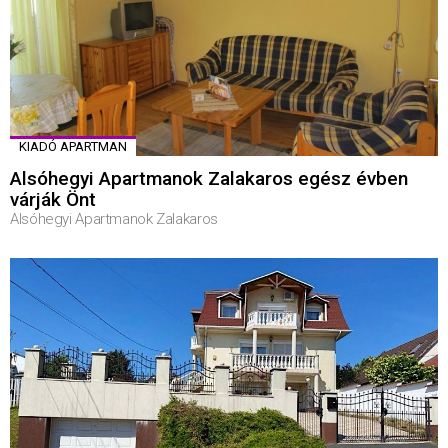
KIADÓ APARTMAN
Alsóhegyi Apartmanok Zalakaros egész évben
várják Önt
Alsóhegyi Apartmanok Zalakaros