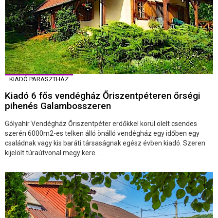
KIADÓ PARASZTHÁZ
Kiadó 6 fős vendégház Őriszentpéteren őrségi
pihenés Galambosszeren
Gólyahír Vendégház Őriszentpéter erdőkkel körül ölelt csendes
szerén 6000m2-es telken álló önálló vendégház egy időben egy
családnak vagy kis baráti társaságnak egész évben kiadó. Szeren
kijelölt túraútvonal megy kere ...