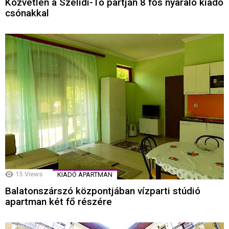
Közvetlen a Szelidi-Tó partján 8 fős nyaraló kiadó
csónakkal
15
Views
KIADÓ APARTMAN
Balatonszárszó központjában vízparti stúdió
apartman két fő részére