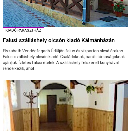
KIADÓ PARASZTHÁZ
Falusi szálláshely olcsón kiadó Kálmánházán
Elyzabeth Vendégfogadó Üdüljön falun és vízparton olcsó árakon.
Falusi szálláshely olcsón kiadó. Családoknak, baráti társaságoknak
ajánljuk. Ízletes falusi ételek. A szálláshely felszerelt konyhával
rendelkezik, ahol ...