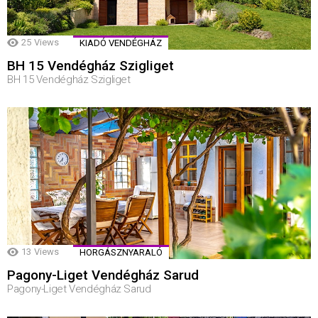
25
Views
KIADÓ VENDÉGHÁZ
BH 15 Vendégház Szigliget
BH 15 Vendégház Szigliget
13
Views
HORGÁSZNYARALÓ
Pagony-Liget Vendégház Sarud
Pagony-Liget Vendégház Sarud