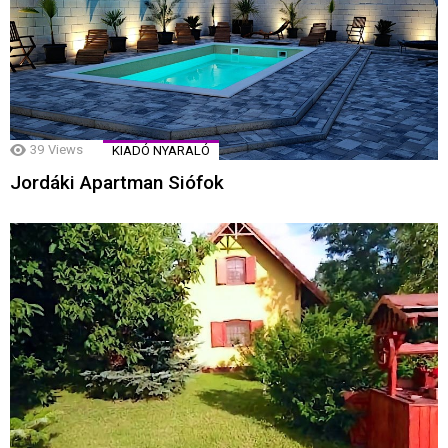
39
Views
KIADÓ NYARALÓ
Jordáki Apartman Siófok