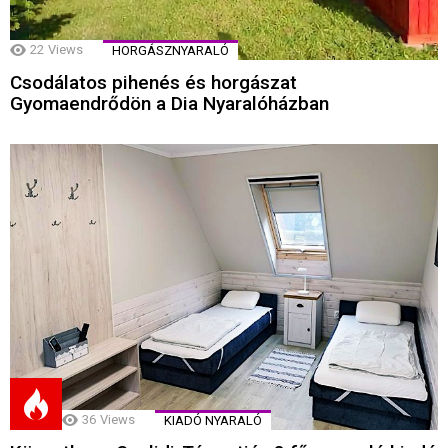
22
Views
HORGÁSZNYARALÓ
Csodálatos pihenés és horgászat
Gyomaendrődön a Dia Nyaralóházban
36
Views
KIADÓ NYARALÓ