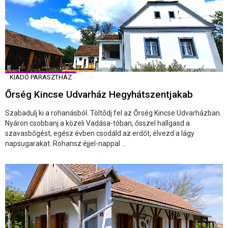
KIADÓ PARASZTHÁZ
Őrség Kincse Udvarház Hegyhátszentjakab
Szabadulj ki a rohanásból. Töltődj fel az Őrség Kincse Udvarházban.
Nyáron csobbanj a közeli Vadása-tóban, ősszel hallgasd a
szavasbőgést, egész évben csodáld az erdőt, élvezd a lágy
napsugarakat. Rohansz éjjel-nappal ...