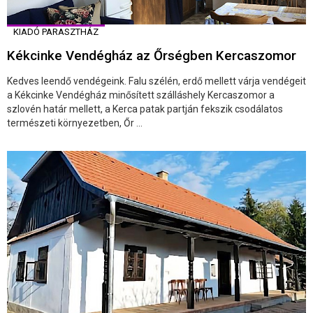
KIADÓ PARASZTHÁZ
Kékcinke Vendégház az Őrségben Kercaszomor
Kedves leendő vendégeink. Falu szélén, erdő mellett várja vendégeit
a Kékcinke Vendégház minősített szálláshely Kercaszomor a
szlovén határ mellett, a Kerca patak partján fekszik csodálatos
természeti környezetben, Őr ...