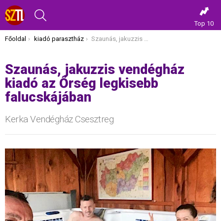
KERESÉS
Top 10
Itt vagy most:
Főoldal
kiadó parasztház
Szaunás, jakuzzis vendégház kiadó az Őrség legkisebb falucskájában
Szaunás, jakuzzis vendégház
kiadó az Őrség legkisebb
falucskájában
Kerka Vendégház Csesztreg