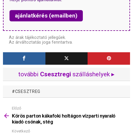
ajánlatkérés (emailben)
Az árak tájékoztató jellegűek.
Az árváltoztatás joga fenntartva.
további
Csesztregi
szálláshelyek ▸
CSESZTREG
Előző
Mutass
többet
Körös parton kákafoki holtágon vízparti nyaraló
kiadó csónak, stég
Következő