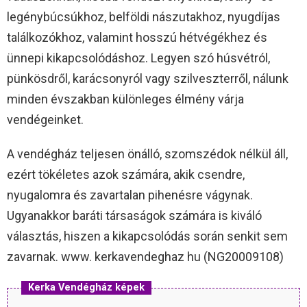
legénybúcsúkhoz, belföldi nászutakhoz, nyugdíjas
találkozókhoz, valamint hosszú hétvégékhez és
ünnepi kikapcsolódáshoz. Legyen szó húsvétról,
pünkösdről, karácsonyról vagy szilveszterről, nálunk
minden évszakban különleges élmény várja
vendégeinket.
A vendégház teljesen önálló, szomszédok nélkül áll,
ezért tökéletes azok számára, akik csendre,
nyugalomra és zavartalan pihenésre vágynak.
Ugyanakkor baráti társaságok számára is kiváló
választás, hiszen a kikapcsolódás során senkit sem
zavarnak. www. kerkavendeghaz hu (NG20009108)
Kerka Vendégház képek