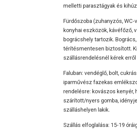
melletti parasztágyak és kihúzh
Fürdőszoba (zuhanyzós, WC-vel)
konyhai eszközök, kávéfőző, ví
bográcshely tartozik. Bogrács,
térítésmentesen biztosított. K
szállásrendelésnél kérek erről
Faluban: vendéglő, bolt, cukrás
iparművész fazekas emlékszob
rendelésre: kovászos kenyér, h
szárított/nyers gomba, idényj
szálláshelyen lakik.
Szállás elfoglalása: 15-19 órái