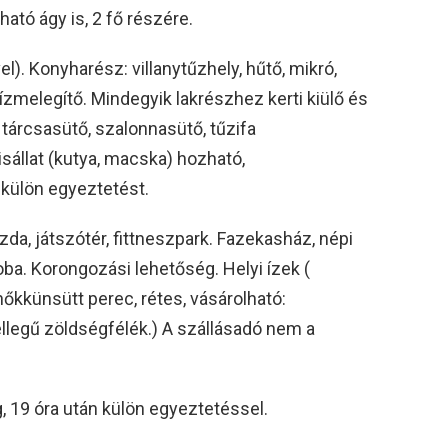
ató ágy is, 2 fő részére.
. Konyharész: villanytűzhely, hűtő, mikró,
zmelegítő. Mindegyik lakrészhez kerti kiülő és
 tárcsasütő, szalonnasütő, tűzifa
isállat (kutya, macska) hozható,
 külön egyeztetést.
zda, játszótér, fittneszpark. Fazekasház, népi
a. Korongozási lehetőség. Helyi ízek (
őkkünsütt perec, rétes, vásárolható:
ellegű zöldségfélék.) A szállásadó nem a
g, 19 óra után külön egyeztetéssel.