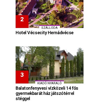
SZÁLLODA
Hotel Vécsecity Hernádvécse
KIADÓ NYARALÓ
Balatonfenyvesi vízközeli 14 fős
gyermekbarát ház játszótérrel
stéggel