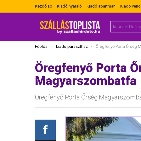
Kezdőlap
Kiadó nyaraló
Kiadó apartman
Kiadó ven
Search
for:
Itt vagy most:
Főoldal
kiadó parasztház
Öregfenyő Porta Őrség 
Öregfenyő Porta Ő
Magyarszombatfa
Öregfenyő Porta Őrség Magyarszomba