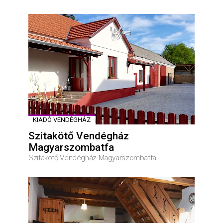
KIADÓ VENDÉGHÁZ
Szitakötő Vendégház
Magyarszombatfa
Szitakötő Vendégház Magyarszombatfa