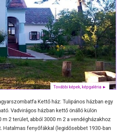
További képek, képgaléria ►
gyarszombatfa Kettő ház: Tulipános házban egy
lható. Vadvirágos házban kettő önálló külön
00 m 2 terület, abból 3000 m 2 a vendégházakhoz
tt. Hatalmas fenyőfákkal (legidősebbet 1930-ban