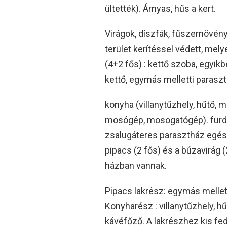
ültették). Árnyas, hűs a kert.
Virágok, díszfák, fűszernövén
terület kerítéssel védett, mely
(4+2 fős) : kettő szoba, egyik
kettő, egymás melletti paraszt
konyha (villanytűzhely, hűtő, 
mosógép, mosogatógép). fürdős
zsalugáteres parasztház egész
pipacs (2 fős) és a búzavirág (
házban vannak.
Pipacs lakrész: egymás mellet
Konyharész : villanytűzhely, h
kávéfőző. A lakrészhez kis fed