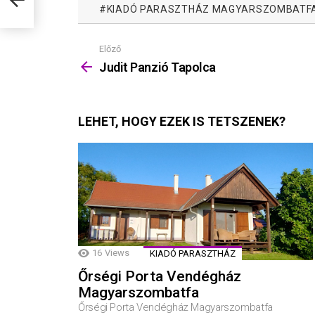
KIADÓ PARASZTHÁZ MAGYARSZOMBATF
Előző
Mutass
többet
Judit Panzió Tapolca
LEHET, HOGY EZEK IS TETSZENEK?
16
Views
KIADÓ PARASZTHÁZ
Őrségi Porta Vendégház
Magyarszombatfa
Őrségi Porta Vendégház Magyarszombatfa