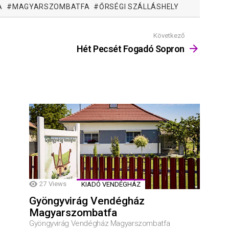
A
MAGYARSZOMBATFA
ŐRSÉGI SZÁLLÁSHELY
Következő
Hét Pecsét Fogadó Sopron
27
Views
KIADÓ VENDÉGHÁZ
Gyöngyvirág Vendégház
Magyarszombatfa
Gyöngyvirág Vendégház Magyarszombatfa