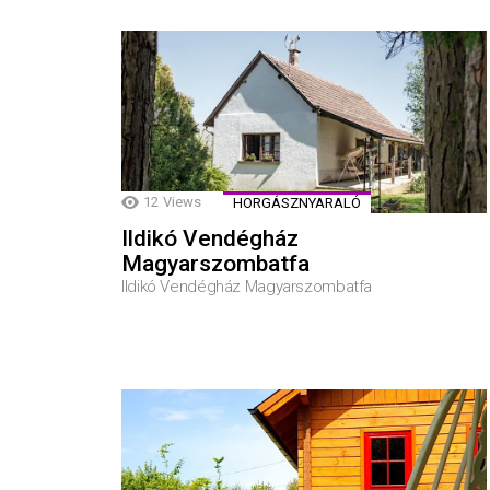
12
Views
HORGÁSZNYARALÓ
Ildikó Vendégház
Magyarszombatfa
Ildikó Vendégház Magyarszombatfa