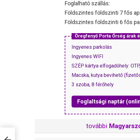
Foglalható szállás:
Földszintes földszinti 7 fős a
Földszintes földszinti 6 fős p
Öregfenyő Porta Őrség árak
Ingyenes parkolás
Ingyenes WIFI
SZÉP kártya elfogadóhely: OT
Macska, kutya bevihető (fizető
3 szoba, 8 férőhely
Foglaltsági naptár (onli
további
Magyarsz