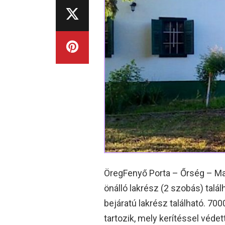
ÖregFenyő Porta – Őrség – Ma
önálló lakrész (2 szobás) talá
bejáratú lakrész található. 70
tartozik, mely kerítéssel véde