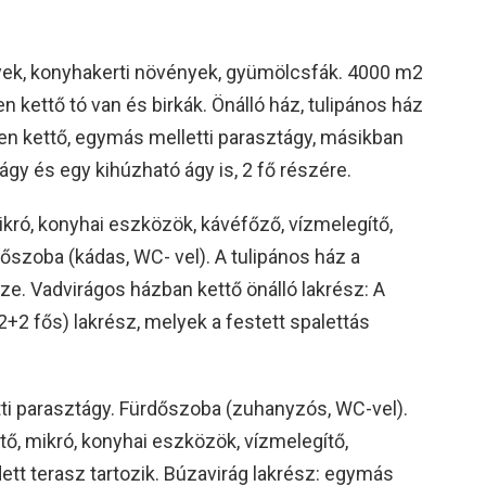
yek, konyhakerti növények, gyümölcsfák. 4000 m2
en kettő tó van és birkák. Önálló ház, tulipános ház
ben kettő, egymás melletti parasztágy, másikban
ágy és egy kihúzható ágy is, 2 fő részére.
mikró, konyhai eszközök, kávéfőző, vízmelegítő,
zoba (kádas, WC- vel). A tulipános ház a
e. Vadvirágos házban kettő önálló lakrész: A
2+2 fős) lakrész, melyek a festett spalettás
ti parasztágy. Fürdőszoba (zuhanyzós, WC-vel).
űtő, mikró, konyhai eszközök, vízmelegítő,
ett terasz tartozik. Búzavirág lakrész: egymás