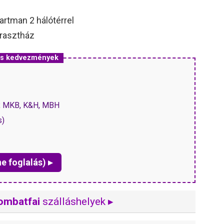
partman 2 hálótérrel
arasztház
 és kedvezmények
P, MKB, K&H, MBH
s)
ne foglalás) ▸
ombatfai
szálláshelyek ▸