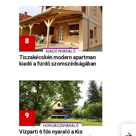
KIADÓ NYARALÓ
Tiszakécskén modern apartman
kiadó a fürdő szomszédságában
HORGÁSZNYARALÓ
Vízparti 6 fős nyaraló a Kis
Hét 