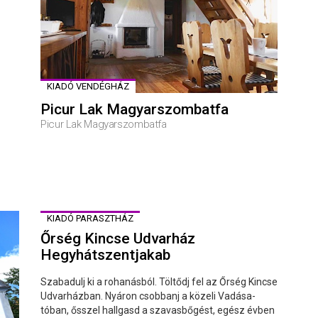
KIADÓ VENDÉGHÁZ
Picur Lak Magyarszombatfa
Picur Lak Magyarszombatfa
KIADÓ PARASZTHÁZ
Őrség Kincse Udvarház
Hegyhátszentjakab
Szabadulj ki a rohanásból. Töltődj fel az Őrség Kincse
Udvarházban. Nyáron csobbanj a közeli Vadása-
tóban, ősszel hallgasd a szavasbőgést, egész évben