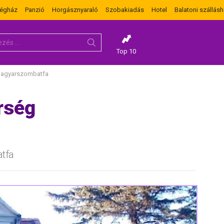
dégház
Panzió
Horgásznyaraló
Szobakiadás
Hotel
Balatoni szállásh
Top 10
Magyarszombatfa
rség
tfa