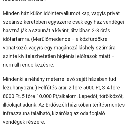
Minden ház külön időintervallumot kap, vagyis privát
szeánsz keretében egyszerre csak egy ház vendégei
használják a szaunát a kívánt, általában 2-3 órás
időtartamra. (Merülőmedence – a közfürdőkre
vonatkozó, vagyis egy magánszálláshely számára
szinte kivitelezhetetlen higiéniai előírások miatt –
nem áll rendelkezésre.
Mindenki a néhány méterre levő saját házában tud
lezuhanyozni. ) Felfűtés árai: 2 főre 5000 Ft, 3-4 főre
8000 Ft, 5 főre 10.000 Ft/alkalom. Lepedőt, törölközőt,
illóolajat adunk. Az Erdőszéli házikóban térítésmentes
infraszauna található, kizárólag az oda foglaló
vendégek részére.