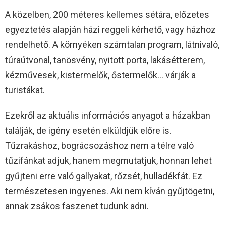
A közelben, 200 méteres kellemes sétára, előzetes
egyeztetés alapján házi reggeli kérhető, vagy házhoz
rendelhető. A környéken számtalan program, látnivaló,
túraútvonal, tanösvény, nyitott porta, lakásétterem,
kézművesek, kistermelők, őstermelők… várják a
turistákat.
Ezekről az aktuális információs anyagot a házakban
találják, de igény esetén elküldjük előre is.
Tűzrakáshoz, bográcsozáshoz nem a télre való
tűzifánkat adjuk, hanem megmutatjuk, honnan lehet
gyűjteni erre való gallyakat, rőzsét, hulladékfát. Ez
természetesen ingyenes. Aki nem kíván gyűjtögetni,
annak zsákos faszenet tudunk adni.