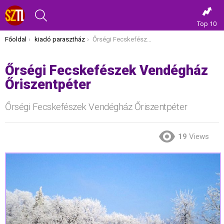
KERESÉS
Top 10
Itt vagy most:
Főoldal
kiadó parasztház
Őrségi Fecskefészek Vendégház Őriszentpéter
Őrségi Fecskefészek Vendégház
Őriszentpéter
Őrségi Fecskefészek Vendégház Őriszentpéter
19
Views