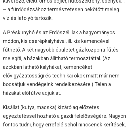
kávéfőző, elektromos bojler, hűtőszekrény, edények…
– a fürdődézsához természetesen bekötött meleg
víz és lefolyó tartozik.
A Préskunyhó és az Erdőszéli lak a hagyományos
módon, kis cserépkályhával, ill. kis kemencével
fűthető. A két nagyobb épületet gáz központi fűtés
melegíti, a házakban állítható termosztáttal. (Az
azokban látható kályhákat, kemencéket
elővigyázatossági és technikai okok miatt már nem
bocsátjuk vendégeink rendelkezésére.) Télen a
házakat előfűtve adjuk át.
Kisállat (kutya, macska) kizárólag előzetes
egyeztetéssel hozható a gazdi felelősségére. Nagyon
fontos tudni, hogy errefelé sehol nincsenek kerítések,