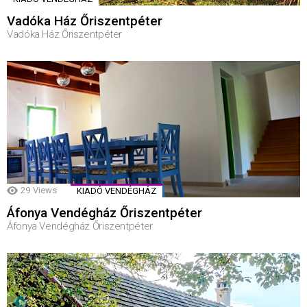
Vadóka Ház Őriszentpéter
Vadóka Ház Őriszentpéter
29
Views
KIADÓ VENDÉGHÁZ
Áfonya Vendégház Őriszentpéter
Áfonya Vendégház Őriszentpéter