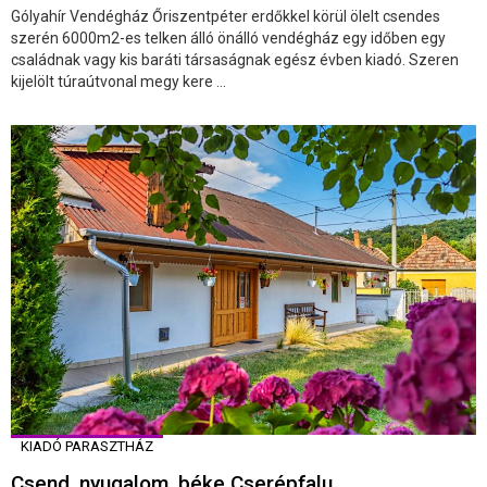
Gólyahír Vendégház Őriszentpéter erdőkkel körül ölelt csendes
szerén 6000m2-es telken álló önálló vendégház egy időben egy
családnak vagy kis baráti társaságnak egész évben kiadó. Szeren
kijelölt túraútvonal megy kere ...
KIADÓ PARASZTHÁZ
Csend, nyugalom, béke Cserépfalu