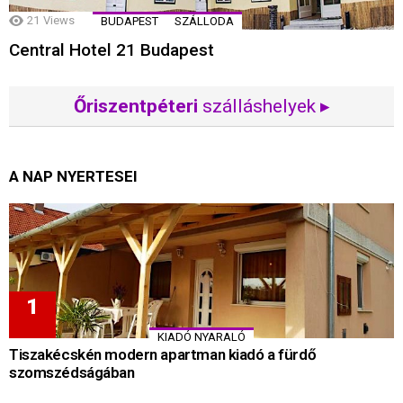
21
Views
BUDAPEST
SZÁLLODA
Central Hotel 21 Budapest
Őriszentpéteri
szálláshelyek ▸
A NAP NYERTESEI
KIADÓ NYARALÓ
Tiszakécskén modern apartman kiadó a fürdő
szomszédságában