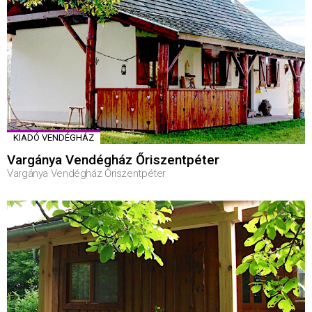
KIADÓ VENDÉGHÁZ
Vargánya Vendégház Őriszentpéter
Vargánya Vendégház Őriszentpéter