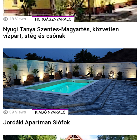
18
Views
HORGÁSZNYARALÓ
Nyugi Tanya Szentes-Magyartés, közvetlen
vízpart, stég és csónak
39
Views
KIADÓ NYARALÓ
Jordáki Apartman Siófok