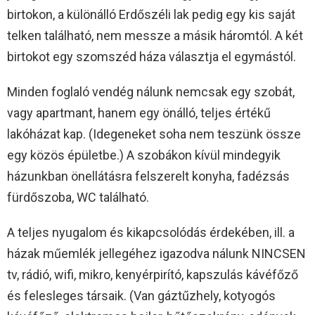
birtokon, a különálló Erdőszéli lak pedig egy kis saját
telken található, nem messze a másik háromtól. A két
birtokot egy szomszéd háza választja el egymástól.
Minden foglaló vendég nálunk nemcsak egy szobát,
vagy apartmant, hanem egy önálló, teljes értékű
lakóházat kap. (Idegeneket soha nem teszünk össze
egy közös épületbe.) A szobákon kívül mindegyik
házunkban önellátásra felszerelt konyha, fadézsás
fürdőszoba, WC található.
A teljes nyugalom és kikapcsolódás érdekében, ill. a
házak műemlék jellegéhez igazodva nálunk NINCSEN
tv, rádió, wifi, mikro, kenyérpirító, kapszulás kávéfőző
és felesleges társaik. (Van gáztűzhely, kotyogós