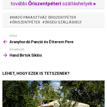
további
Őriszentpéteri
szálláshelyek ▸
KIADÓ PARASZTHÁZ ŐRISZENTPÉTER
ŐRISZENTPÉTER
ŐRSÉGI SZÁLLÁSHELY
Előző
Mutass
többet
Aranyhordó Panzió és Étterem Pere
Következő
Hand Birtok Siklós
LEHET, HOGY EZEK IS TETSZENEK?