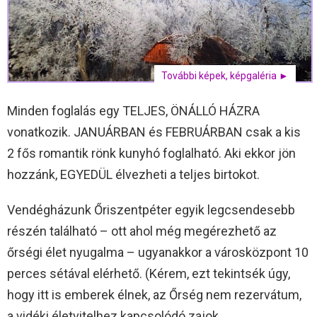
További képek, képgaléria ►
Minden foglalás egy TELJES, ÖNÁLLÓ HÁZRA
vonatkozik. JANUÁRBAN és FEBRUÁRBAN csak a kis
2 fős romantik rönk kunyhó foglalható. Aki ekkor jön
hozzánk, EGYEDÜL élvezheti a teljes birtokot.
Vendégházunk Őriszentpéter egyik legcsendesebb
részén található – ott ahol még megérezhető az
őrségi élet nyugalma – ugyanakkor a városközpont 10
perces sétával elérhető. (Kérem, ezt tekintsék úgy,
hogy itt is emberek élnek, az Őrség nem rezervátum,
a vidéki életvitelhez kapcsolódó zajok