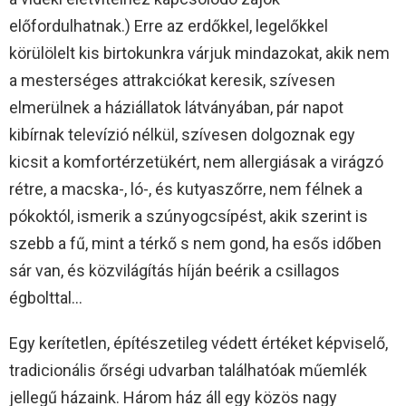
előfordulhatnak.) Erre az erdőkkel, legelőkkel
körülölelt kis birtokunkra várjuk mindazokat, akik nem
a mesterséges attrakciókat keresik, szívesen
elmerülnek a háziállatok látványában, pár napot
kibírnak televízió nélkül, szívesen dolgoznak egy
kicsit a komfortérzetükért, nem allergiásak a virágzó
rétre, a macska-, ló-, és kutyaszőrre, nem félnek a
pókoktól, ismerik a szúnyogcsípést, akik szerint is
szebb a fű, mint a térkő s nem gond, ha esős időben
sár van, és közvilágítás híján beérik a csillagos
égbolttal…
Egy kerítetlen, építészetileg védett értéket képviselő,
tradicionális őrségi udvarban találhatóak műemlék
jellegű házaink. Három ház áll egy közös nagy