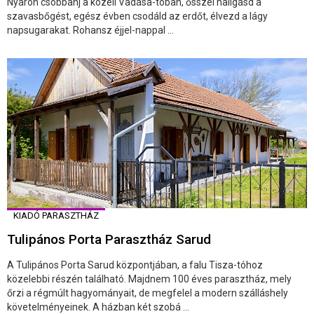
Nyáron csobbanj a közeli Vadása-tóban, ősszel hallgasd a
szavasbőgést, egész évben csodáld az erdőt, élvezd a lágy
napsugarakat. Rohansz éjjel-nappal ...
KIADÓ PARASZTHÁZ
Tulipános Porta Parasztház Sarud
A Tulipános Porta Sarud központjában, a falu Tisza-tóhoz
közelebbi részén található. Majdnem 100 éves parasztház, mely
őrzi a régmúlt hagyományait, de megfelel a modern szálláshely
követelményeinek. A házban két szobá ...