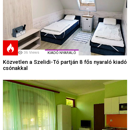
36
Views
KIADÓ NYARALÓ
Közvetlen a Szelidi-Tó partján 8 fős nyaraló kiadó
csónakkal