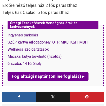
Erdőre néző teljes ház 2 fős parasztház
Teljes ház Családi 5 fős parasztház
Őrségi Fecskefészek Vendégház árak és
kedvezmények
Ingyenes parkolás
SZÉP kártya elfogadóhely: OTP, MKB, K&H, MBH
Wellness szolgáltatások
Macska, kutya bevihető (fizetős)
6 szoba, 14 férőhely
Foglaltsági naptár (online foglalás) ▸