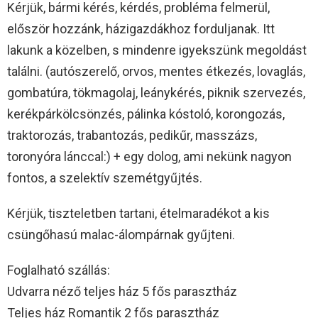
Kérjük, bármi kérés, kérdés, probléma felmerül,
először hozzánk, házigazdákhoz forduljanak. Itt
lakunk a közelben, s mindenre igyekszünk megoldást
találni. (autószerelő, orvos, mentes étkezés, lovaglás,
gombatúra, tökmagolaj, leánykérés, piknik szervezés,
kerékpárkölcsönzés, pálinka kóstoló, korongozás,
traktorozás, trabantozás, pedikűr, masszázs,
toronyóra lánccal:) + egy dolog, ami nekünk nagyon
fontos, a szelektív szemétgyűjtés.
Kérjük, tiszteletben tartani, ételmaradékot a kis
csüngőhasú malac-álompárnak gyűjteni.
Foglalható szállás:
Udvarra néző teljes ház 5 fős parasztház
Teljes ház Romantik 2 fős parasztház