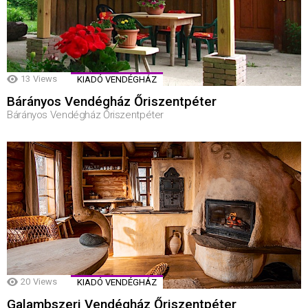
13
Views
KIADÓ VENDÉGHÁZ
Bárányos Vendégház Őriszentpéter
Bárányos Vendégház Őriszentpéter
20
Views
KIADÓ VENDÉGHÁZ
Galambszeri Vendégház Őriszentpéter