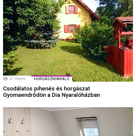
22
Views
HORGÁSZNYARALÓ
Csodálatos pihenés és horgászat
Gyomaendrődön a Dia Nyaralóházban