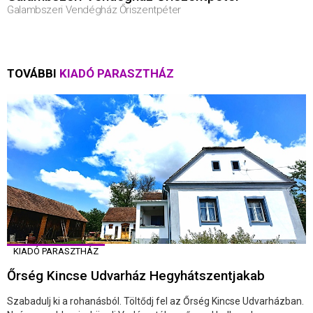
Galambszeri Vendégház Őriszentpéter
TOVÁBBI
KIADÓ PARASZTHÁZ
KIADÓ PARASZTHÁZ
Őrség Kincse Udvarház Hegyhátszentjakab
Szabadulj ki a rohanásból. Töltődj fel az Őrség Kincse Udvarházban.