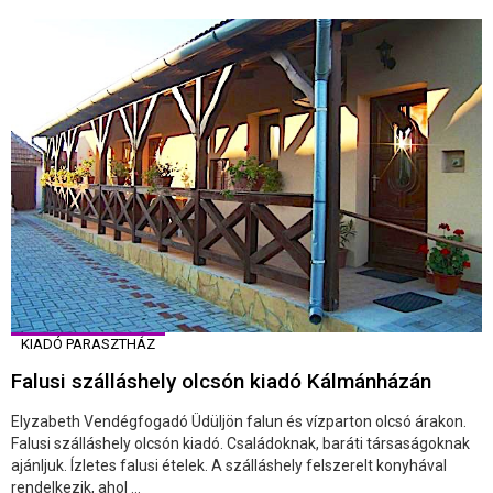
KIADÓ PARASZTHÁZ
Falusi szálláshely olcsón kiadó Kálmánházán
Elyzabeth Vendégfogadó Üdüljön falun és vízparton olcsó árakon.
Falusi szálláshely olcsón kiadó. Családoknak, baráti társaságoknak
ajánljuk. Ízletes falusi ételek. A szálláshely felszerelt konyhával
rendelkezik, ahol ...