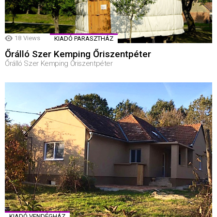
18
Views
KIADÓ PARASZTHÁZ
Őrálló Szer Kemping Őriszentpéter
Őrálló Szer Kemping Őriszentpéter
KIADÓ VENDÉGHÁZ