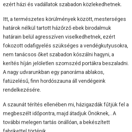
ezért házi és vadállatok szabadon közlekedhetnek.
Itt, a természetes körülmények között, mesterséges
határok nélkül tartott házőrző ebek birodalmuk
határain belül agresszíven viselkedhetnek, ezért
fokozott odafigyelés szükséges a vendégkutyusokra,
nem tanácsos őket szabadon kószálni hagyni, a
kerítés híján jelöletlen szomszéd portákra beszaladni.
A nagy udvarunkban egy panoráma ablakos,
fatüzelésű, finn hordószauna áll vendégeink
rendelkezésére.
A szaunát térítés ellenében mi, házigazdák fűtjük fel a
megbeszélt időpontra, majd átadjuk Önöknek, . A
további melegen tartás önállóan, a bekészített
fabrikettel történik.