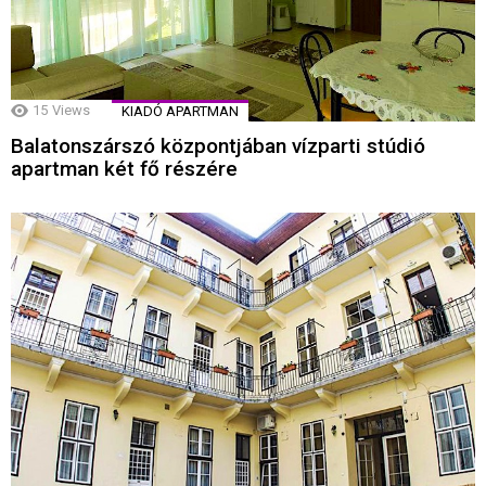
15
Views
KIADÓ APARTMAN
Balatonszárszó központjában vízparti stúdió
apartman két fő részére