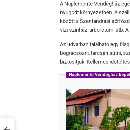
A Naplemente Vendégház egész
nyugodt környezetben. A szál
között a Szentandrási sörfőzde
vízi színház, arborétum, stb. 
Az udvarban található egy filag
bográcsozni, tárcsán sütni, s
biztositjuk. Kellemes időtölt
Naplemente Vendégház képe