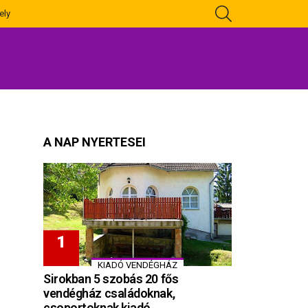
KERESÉS
ely
A NAP NYERTESEI
KIADÓ VENDÉGHÁZ
Sirokban 5 szobás 20 fős
vendégház családoknak,
csoportoknak kiadó