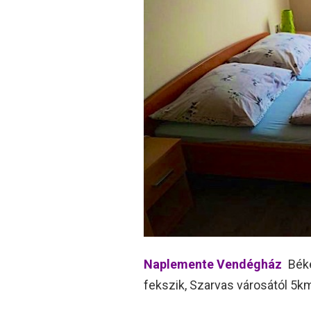
Naplemente Vendégház
Béké
fekszik, Szarvas városától 5km