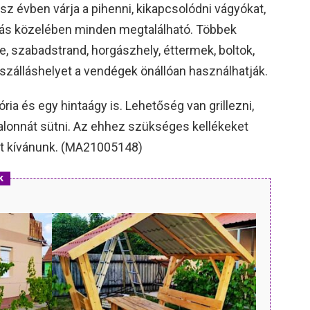
 évben várja a pihenni, kikapcsolódni vágyókat,
lás közelében minden megtalálható. Többek
, szabadstrand, horgászhely, éttermek, boltok,
A szálláshelyet a vendégek önállóan használhatják.
ória és egy hintaágy is. Lehetőség van grillezni,
zalonnát sütni. Az ehhez szükséges kellékeket
ést kívánunk. (MA21005148)
k