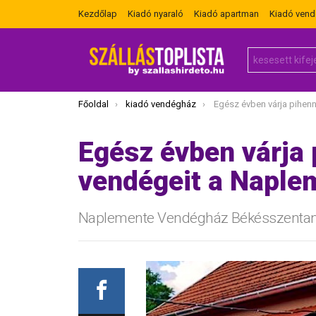
Kezdőlap
Kiadó nyaraló
Kiadó apartman
Kiadó ven
Search
for:
Itt vagy most:
Főoldal
kiadó vendégház
Egész évben várja pihenni vágyó vendége
Egész évben várja 
vendégeit a Napl
Naplemente Vendégház Békésszenta