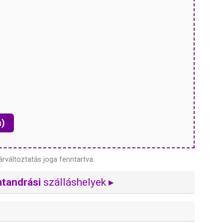
n)
árváltoztatás joga fenntartva.
tandrási
szálláshelyek ▸