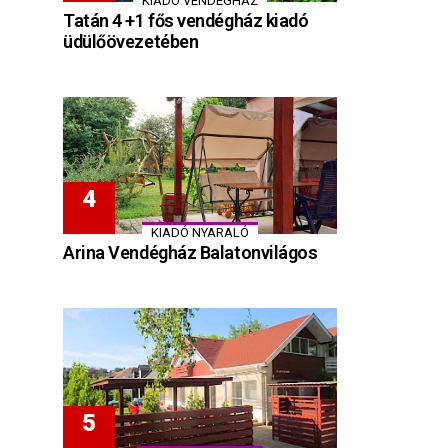
KIADÓ VENDÉGHÁZ
Tatán 4 +1 fős vendégház kiadó
üdülőövezetében
KIADÓ NYARALÓ
Arina Vendégház Balatonvilágos