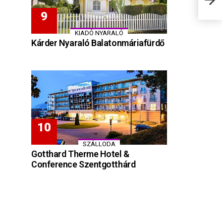
KIADÓ NYARALÓ
Kárder Nyaraló Balatonmáriafürdő
SZÁLLODA
Gotthard Therme Hotel &
Conference Szentgotthárd