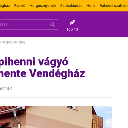
dégház
Panzió
Horgásznyaraló
Szobakiadás
Hotel
Balatoni szállásh
Top 10
it a Naplemente Vendégház
pihenni vágyó
emente Vendégház
ndrás