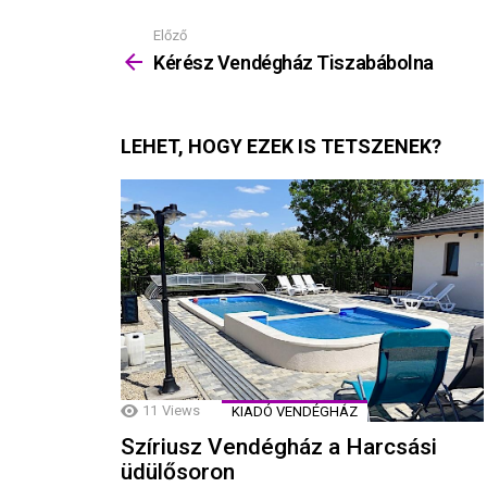
Előző
Mutass
többet
Kérész Vendégház Tiszabábolna
LEHET, HOGY EZEK IS TETSZENEK?
11
Views
KIADÓ VENDÉGHÁZ
Szíriusz Vendégház a Harcsási
üdülősoron