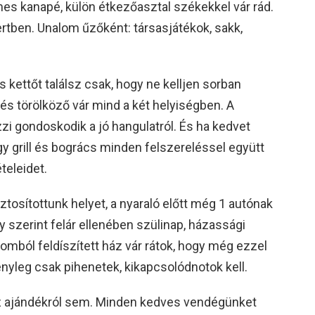
lmes kanapé, külön étkezőasztal székekkel vár rád.
rtben. Unalom űzőként: társasjátékok, sakk,
kettőt találsz csak, hogy ne kelljen sorban
 és törölköző vár mind a két helyiségben. A
i gondoskodik a jó hangulatról. És ha kedvet
gy grill és bogrács minden felszereléssel együtt
ételeidet.
ztosítottunk helyet, a nyaraló előtt még 1 autónak
y szerint felár ellenében szülinap, házassági
lomból feldíszített ház vár rátok, hogy még ezzel
tényleg csak pihenetek, kikapcsolódnotok kell.
z ajándékról sem. Minden kedves vendégünket