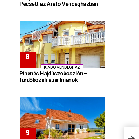
Pécsett az Arató Vendégházban
KIADÓ VENDÉGHÁZ
Pihenés Hajdúszoboszlón –
fürdőközeli apartmanok
Hote