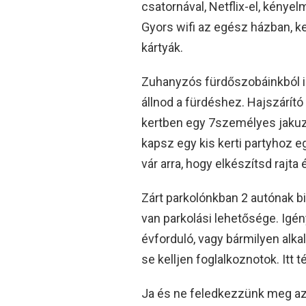
csatornával, Netflix-el, kénye
Gyors wifi az egész házban, ke
kártyák.
Zuhanyzós fürdőszobáinkból is 
állnod a fürdéshez. Hajszárító
kertben egy 7személyes jakuzz
kapsz egy kis kerti partyhoz e
vár arra, hogy elkészítsd rajta 
Zárt parkolónkban 2 autónak bi
van parkolási lehetősége. Igén
évforduló, vagy bármilyen alka
se kelljen foglalkoznotok. Itt 
Ja és ne feledkezzünk meg a