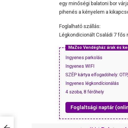
egy minőségi balatoni bor várj
pihenés a kényelem a kikapcs
Foglalható szállás:
Légkondicionált Családi 7 fős 
MaZso Vendégház árak és k
Ingyenes parkolás
Ingyenes WIFI
SZÉP kártya elfogadóhely: OT
Ingyenes légkondícionálás
4 szoba, 8 férőhely
Foglaltsági naptár (onli