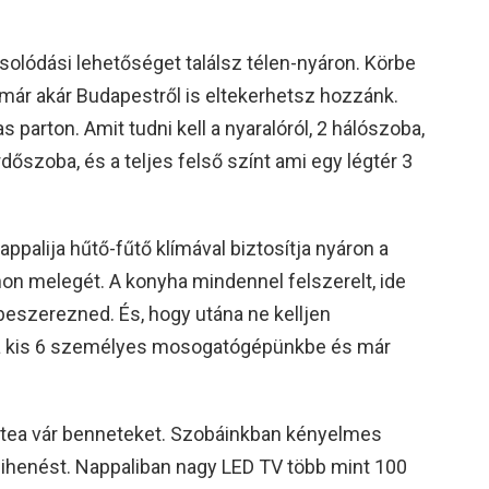
olódási lehetőséget találsz télen-nyáron. Körbe
 már akár Budapestről is eltekerhetsz hozzánk.
arton. Amit tudni kell a nyaralóról, 2 hálószoba,
dőszoba, és a teljes felső színt ami egy légtér 3
ppalija hűtő-fűtő klímával biztosítja nyáron a
hon melegét. A konyha mindennel felszerelt, ide
 beszerezned. És, hogy utána ne kelljen
a kis 6 személyes mosogatógépünkbe és már
, tea vár benneteket. Szobáinkban kényelmes
 pihenést. Nappaliban nagy LED TV több mint 100