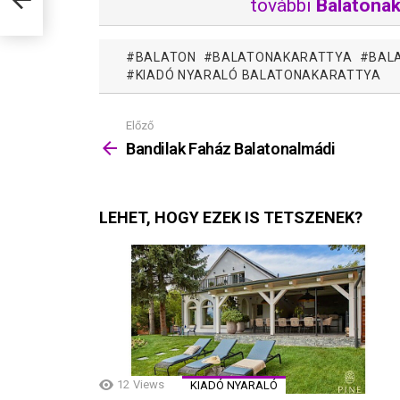
további
Balatonak
BALATON
BALATONAKARATTYA
BAL
KIADÓ NYARALÓ BALATONAKARATTYA
Előző
Mutass
többet
Bandilak Faház Balatonalmádi
LEHET, HOGY EZEK IS TETSZENEK?
12
Views
KIADÓ NYARALÓ