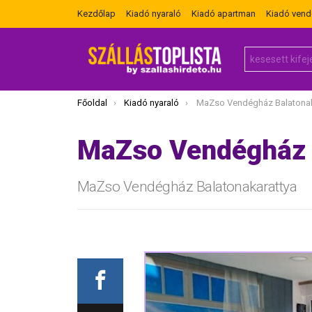
Kezdőlap
Kiadó nyaraló
Kiadó apartman
Kiadó ven
Search
for:
Itt vagy most:
Főoldal
Kiadó nyaraló
MaZso Vendégház Balatonak
MaZso Vendégház 
MaZso Vendégház Balatonakarattya