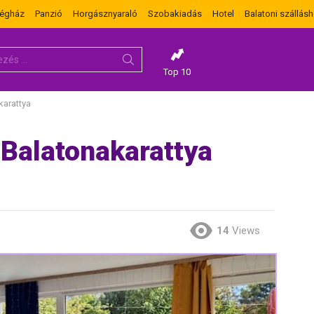
dégház
Panzió
Horgásznyaraló
Szobakiadás
Hotel
Balatoni szállásh
Top 10
arattya
Balatonakarattya
14
Views