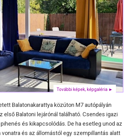
További képek, képgaléria ►
etett Balatonakarattya közúton M7 autópályán
 első Balatoni lejárónál található. Csendes igazi
 a pihenés és kikapcsolódás. De ha esetleg unod az
 vonatra és az állomástól egy szempillantás alatt