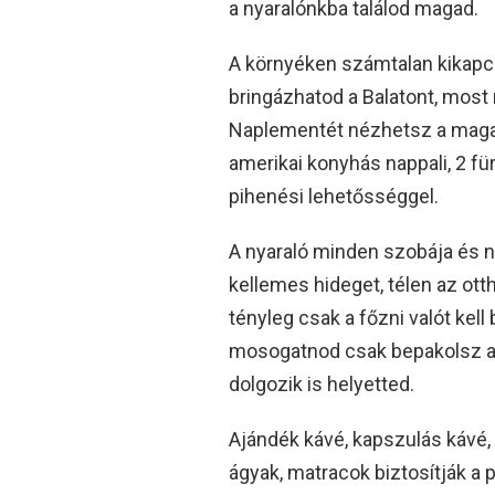
a nyaralónkba találod magad.
A környéken számtalan kikapcs
bringázhatod a Balatont, most
Naplementét nézhetsz a magas p
amerikai konyhás nappali, 2 für
pihenési lehetősséggel.
A nyaraló minden szobája és na
kellemes hideget, télen az ott
tényleg csak a főzni valót kell
mosogatnod csak bepakolsz 
dolgozik is helyetted.
Ajándék kávé, kapszulás kávé
ágyak, matracok biztosítják a