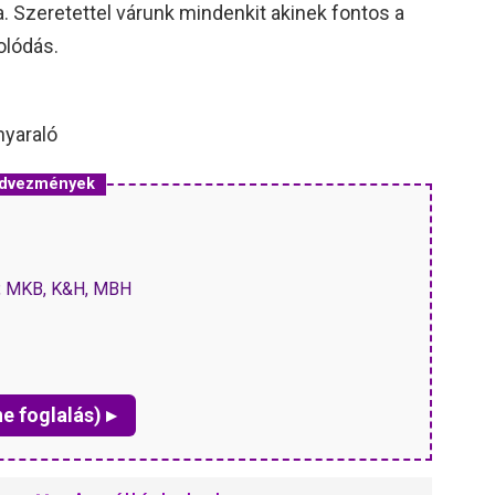
a. Szeretettel várunk mindenkit akinek fontos a
olódás.
nyaraló
edvezmények
P, MKB, K&H, MBH
ne foglalás) ▸