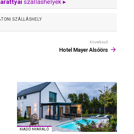
arattyai
szálláshelyek ▸
ATONI SZÁLLÁSHELY
Következő
Hotel Mayer Alsóörs
KIADÓ NYARALÓ