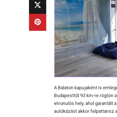
A Balaton kapujaként is emleg
Budapesttől 93 km-re rögtön az
elvonulós hely, ahol garantált
autókázást akkor felpattansz a