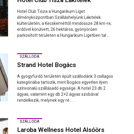
Hotel Club Tisza a Hungarikum Liget
élményközpontban Szálláshelyünk Lakitelek
külterületén, a Kecskeméttől mindössze 28 km-re,
erdővel körülvett, 26 hektáros, gyönyörűen
parkosított területen a Hungarikum Ligetben tal ...
SZÁLLODA
Strand Hotel Bogács
A gyógyfürdő területén épült szállodánk 3 csillagos
kategóriába tartozik, mint Bogács egyetlen ilyen
színvonalú szállásadó egysége. A hotel 23 db 2
ágyas, valamint egy db 2+2 ágyas szobával
rendelkezik, melynek egy ré ...
SZÁLLODA
Laroba Wellness Hotel Alsóörs