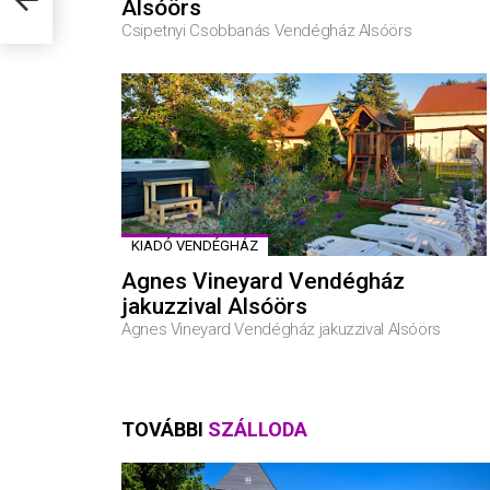
Alsóörs
Csipetnyi Csobbanás Vendégház Alsóörs
KIADÓ VENDÉGHÁZ
Agnes Vineyard Vendégház
jakuzzival Alsóörs
Agnes Vineyard Vendégház jakuzzival Alsóörs
TOVÁBBI
SZÁLLODA