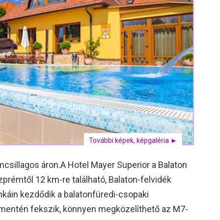
További képek, képgaléria ►
sillagos áron.A Hotel Mayer Superior a Balaton
zprémtől 12 km-re található, Balaton-felvidék
nkáin kezdődik a balatonfüredi-csopaki
t mentén fekszik, könnyen megközelíthető az M7-