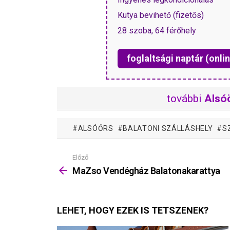
Kutya bevihető (fizetős)
28 szoba, 64 férőhely
foglaltsági naptár (onlin
további
Alsó
ALSÓŐRS
BALATONI SZÁLLÁSHELY
S
Előző
Mutass
többet
MaZso Vendégház Balatonakarattya
LEHET, HOGY EZEK IS TETSZENEK?