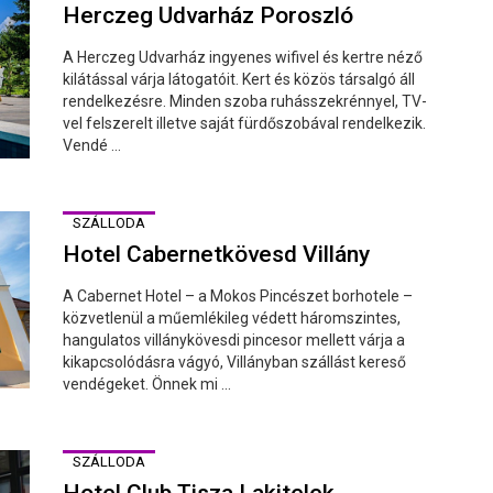
Herczeg Udvarház Poroszló
A Herczeg Udvarház ingyenes wifivel és kertre néző
kilátással várja látogatóit. Kert és közös társalgó áll
rendelkezésre. Minden szoba ruhásszekrénnyel, TV-
vel felszerelt illetve saját fürdőszobával rendelkezik.
Vendé ...
SZÁLLODA
Hotel Cabernetkövesd Villány
A Cabernet Hotel – a Mokos Pincészet borhotele –
közvetlenül a műemlékileg védett háromszintes,
hangulatos villánykövesdi pincesor mellett várja a
kikapcsolódásra vágyó, Villányban szállást kereső
vendégeket. Önnek mi ...
SZÁLLODA
Hotel Club Tisza Lakitelek