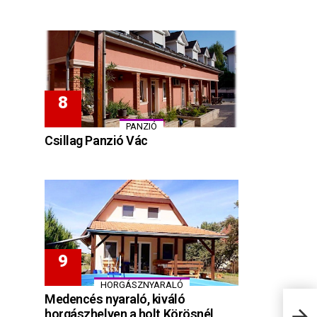
PANZIÓ
Csillag Panzió Vác
HORGÁSZNYARALÓ
Medencés nyaraló, kiváló
horgászhelyen a holt Körösnél
Vénd