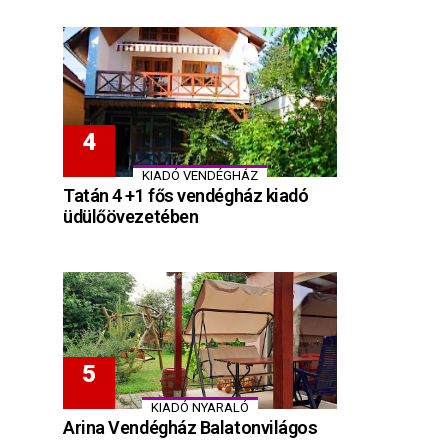
KIADÓ VENDÉGHÁZ
Tatán 4 +1 fős vendégház kiadó
üdülőövezetében
KIADÓ NYARALÓ
Arina Vendégház Balatonvilágos