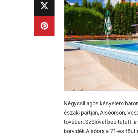
Négycsillagos kényelem háromc
északi partján, Alsóörsön, Ves
tövében.Szőlővel beültetett la
borvidék.Alsóörs a 71-es főú