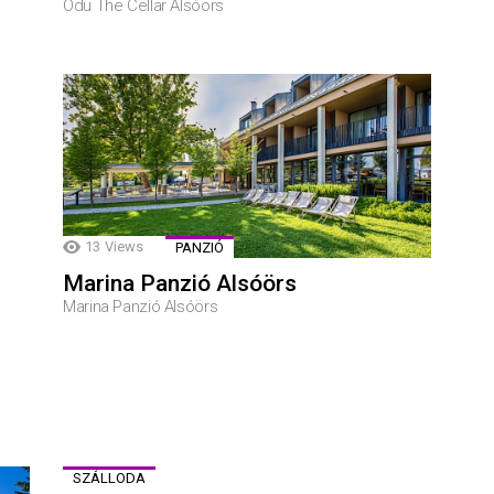
Odu The Cellar Alsóörs
13
Views
PANZIÓ
Marina Panzió Alsóörs
Marina Panzió Alsóörs
SZÁLLODA