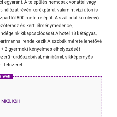
ról egyaránt. A település nemcsak vonattal vagy
t-hálózat révén kerékpárral, valamint vízi úton is
zparttól 800 méterre épült.A szállodát körülvevő
ozóterasz és kerti élménymedence,
ndégeink kikapcsolódását.A hotel 18 kétágyas,
partmannal rendelkezik.A szobák mérete lehetővé
tt + 2 gyermek) kényelmes elhelyezését
zerű fürdőszobával, minibárral, síkképernyős
l felszerelt.
mények
P, MKB, K&H