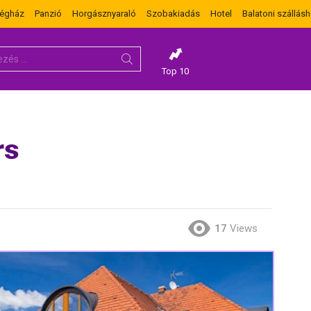
dégház
Panzió
Horgásznyaraló
Szobakiadás
Hotel
Balatoni szállásh
Top 10
rs
17
Views