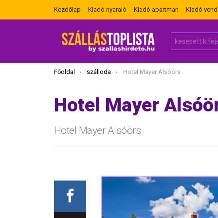
Kezdőlap
Kiadó nyaraló
Kiadó apartman
Kiadó ven
Search
for:
Itt vagy most:
Főoldal
szálloda
Hotel Mayer Alsóörs
Hotel Mayer Alsóö
Hotel Mayer Alsóörs