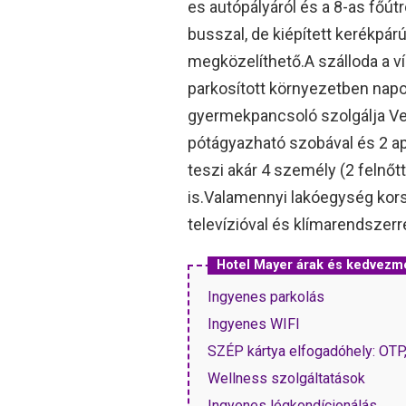
es autópályáról és a 8-as főút
busszal, de kiépített kerékpárú
megközelíthető.A szálloda a ví
parkosított környezetben nap
gyermekpancsoló szolgálja Ve
pótágyazható szobával és 2 a
teszi akár 4 személy (2 felnő
is.Valamennyi lakóegység kors
televízióval és klímarendszerre
Hotel Mayer árak és kedvez
Ingyenes parkolás
Ingyenes WIFI
SZÉP kártya elfogadóhely: OT
Wellness szolgáltatások
Ingyenes légkondícionálás