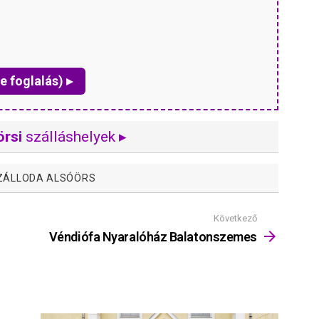
e foglalás) ▸
örsi
szálláshelyek ▸
ZÁLLODA ALSÓÖRS
Következő
Véndiófa Nyaralóház Balatonszemes