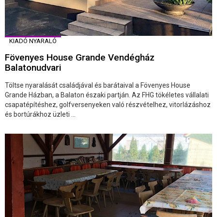
KIADÓ NYARALÓ
Fövenyes House Grande Vendégház
Balatonudvari
Töltse nyaralását családjával és barátaival a Fövenyes House
Grande Házban, a Balaton északi partján. Az FHG tökéletes vállalati
csapatépítéshez, golfversenyeken való részvételhez, vitorlázáshoz
és bortúrákhoz üzleti ...