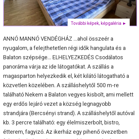
További képek, képgaléria ►
ANNÓ MANNÓ VENDÉGHÁZ …ahol összeér a
nyugalom, a felejthetetlen régi idők hangulata és a
Balaton szépsége… ELHELYEZKEDÉS Csodálatos
panoráma várja az ide látogatókat. A szállás a
magasparton helyezkedik el, két kilátó látogatható a
közvetlen közelében. A szálláshelytől 500 m-re
található Nekem a Balaton vegyes kisbolt, ami mellett
egy erdős lejáró vezet a község legnagyobb
strandjára (Bercsényi strand). A szálláshelytől autóval
kb. 3 percre található: egy élelmiszerbolt, bistro,
étterem, fagyizó. Az ikerház egy pihenő övezetben