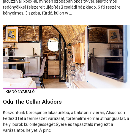
jacuzzival, xbox-al, minden szobában okos tv-vel, elektromos
redőnyökkel felszerelt újépítésű családi ház kiadó. 6 fő részére
kényelmes, 3 szoba, fürdő, külön w ...
KIADÓ NYARALÓ
Odu The Cellar Alsóörs
Köszöntünk borospince lakásunkba, a balatoni riviérán, Alsóörsön.
Fedezd fel a természet varázsát, történelmi Római út hangulatát, a
helyi borok különlegességét.Gyere és tapasztald meg ezt a
varázslatos helyet. A pinc ...