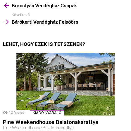
többet
Borostyán Vendégház Csopak
Következő
Bárókerti Vendégház Felsőörs
LEHET, HOGY EZEK IS TETSZENEK?
12
Views
KIADÓ NYARALÓ
Pine Weekendhouse Balatonakarattya
Pine Weekendhouse Balatonakarattya