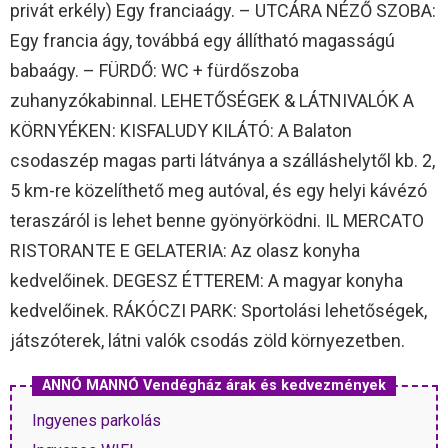
privát erkély) Egy franciaágy. – UTCÁRA NÉZŐ SZOBA:
Egy francia ágy, továbbá egy állítható magasságú
babaágy. – FÜRDŐ: WC + fürdőszoba
zuhanyzókabinnal. LEHETŐSÉGEK & LÁTNIVALÓK A
KÖRNYÉKEN: KISFALUDY KILÁTÓ: A Balaton
csodaszép magas parti látványa a szálláshelytől kb. 2,
5 km-re közelíthető meg autóval, és egy helyi kávézó
teraszáról is lehet benne gyönyörködni. IL MERCATO
RISTORANTE E GELATERIA: Az olasz konyha
kedvelőinek. DEGESZ ÉTTEREM: A magyar konyha
kedvelőinek. RÁKÓCZI PARK: Sportolási lehetőségek,
játszóterek, látni valók csodás zöld környezetben.
ANNÓ MANNÓ Vendégház árak és kedvezmények
Ingyenes parkolás