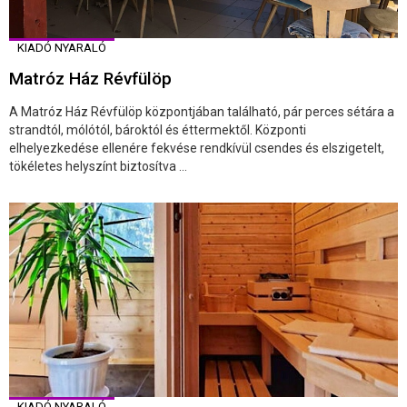
KIADÓ NYARALÓ
Matróz Ház Révfülöp
A Matróz Ház Révfülöp központjában található, pár perces sétára a
strandtól, mólótól, bároktól és éttermektől. Központi
elhelyezkedése ellenére fekvése rendkívül csendes és elszigetelt,
tökéletes helyszínt biztosítva ...
KIADÓ NYARALÓ