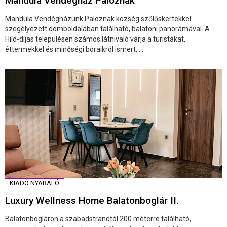
Mandula Vendégház Paloznak
Mandula Vendégházunk Paloznak község szőlőskertekkel
szegélyezett domboldalában található, balatoni panorámával. A
Hild-díjas településen számos látnivaló várja a turistákat,
éttermekkel és minőségi boraikról ismert, ...
KIADÓ NYARALÓ
Luxury Wellness Home Balatonboglár II.
Balatonbogláron a szabadstrandtól 200 méterre található,