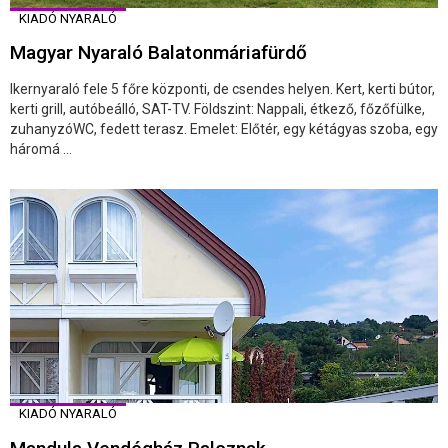
KIADÓ NYARALÓ
Magyar Nyaraló Balatonmáriafürdő
Ikernyaraló fele 5 főre központi, de csendes helyen. Kert, kerti bútor,
kerti grill, autóbeálló, SAT-TV. Földszint: Nappali, étkező, főzőfülke,
zuhanyzóWC, fedett terasz. Emelet: Előtér, egy kétágyas szoba, egy
háromá ...
KIADÓ NYARALÓ