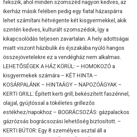
fekszik, ahol minden szomszéd nagyon kedves, az
ikerház másik felében pedig egy fiatal házaspárra
lehet számítani hétvégente két kisgyermekkel, akik
szintén kedves, kulturált szomszédok, így a
kikapcsolódás teljesen zavartalan. A hely adottságai
miatt viszont házibulik és éjszakába nyúló hangos
összejövetelekre ez a vendégház nem alkalmas.
LEHETŐSÉGEK A HÁZ KÖRÜL: – HOMOKOZÓ a
kisgyermekek számára – KÉT HINTA –
KOSÁRPALÁNK – HINTAÁGY – NAPOZÓÁGYAK –
KERTI GRILL: Épített kerti grill, bekészített faszénnel,
olajjal, gyújtóssal a tökéletes grillezős
estékhez/napokhoz – BOGRÁCSOZÁS: gázpalackos
gázrózsás bográcsozási lehetőség biztosított. –
KERTI BÚTOR: Egy 8 személyes asztal áll a