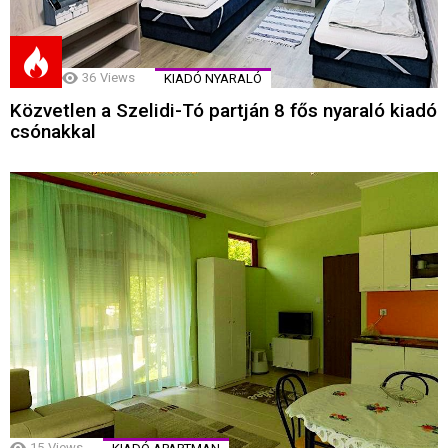
36
Views
KIADÓ NYARALÓ
Közvetlen a Szelidi-Tó partján 8 fős nyaraló kiadó
csónakkal
15
Views