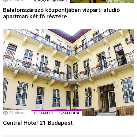
KIADÓ APARTMAN
Balatonszárszó központjában vízparti stúdió
apartman két fő részére
21
Views
BUDAPEST
SZÁLLODA
Central Hotel 21 Budapest