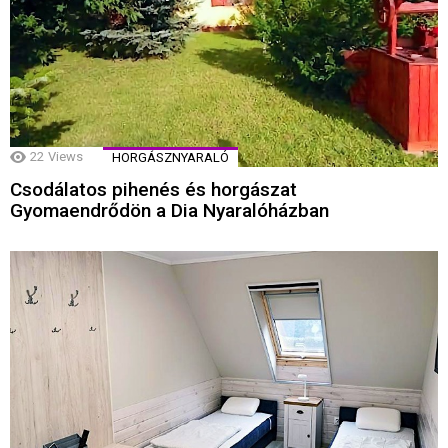
22
Views
HORGÁSZNYARALÓ
Csodálatos pihenés és horgászat
Gyomaendrődön a Dia Nyaralóházban