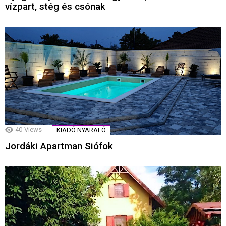
vízpart, stég és csónak
40
Views
KIADÓ NYARALÓ
Jordáki Apartman Siófok