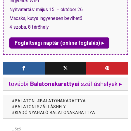
Ingyenes WIFI
Nyitvatartás: május 15. – október 26.
Macska, kutya ingyenesen bevihető
4 szoba, 8 férőhely
Foglaltsági naptár (online foglalás) ▸
további
Balatonakarattyai
szálláshelyek ▸
BALATON
BALATONAKARATTYA
BALATONI SZÁLLÁSHELY
KIADÓ NYARALÓ BALATONAKARATTYA
Előző
Mutass