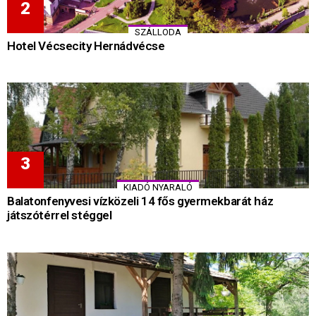
SZÁLLODA
Hotel Vécsecity Hernádvécse
KIADÓ NYARALÓ
Balatonfenyvesi vízközeli 14 fős gyermekbarát ház
játszótérrel stéggel