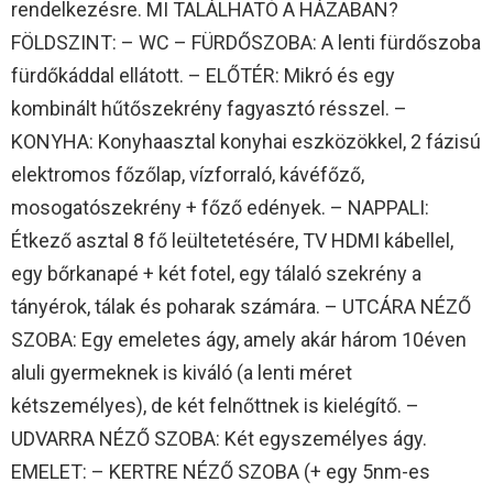
rendelkezésre. MI TALÁLHATÓ A HÁZABAN?
FÖLDSZINT: – WC – FÜRDŐSZOBA: A lenti fürdőszoba
fürdőkáddal ellátott. – ELŐTÉR: Mikró és egy
kombinált hűtőszekrény fagyasztó résszel. –
KONYHA: Konyhaasztal konyhai eszközökkel, 2 fázisú
elektromos főzőlap, vízforraló, kávéfőző,
mosogatószekrény + főző edények. – NAPPALI:
Étkező asztal 8 fő leültetetésére, TV HDMI kábellel,
egy bőrkanapé + két fotel, egy tálaló szekrény a
tányérok, tálak és poharak számára. – UTCÁRA NÉZŐ
SZOBA: Egy emeletes ágy, amely akár három 10éven
aluli gyermeknek is kiváló (a lenti méret
kétszemélyes), de két felnőttnek is kielégítő. –
UDVARRA NÉZŐ SZOBA: Két egyszemélyes ágy.
EMELET: – KERTRE NÉZŐ SZOBA (+ egy 5nm-es