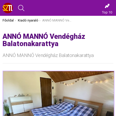
KERESÉS
Top 10
Itt vagy most:
Főoldal
Kiadó nyaraló
ANNÓ MANNÓ Vendégház Balatonakarattya
ANNÓ MANNÓ Vendégház
Balatonakarattya
ANNÓ MANNÓ Vendégház Balatonakarattya