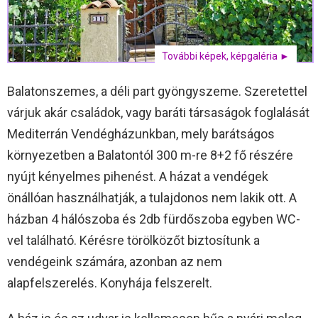
További képek, képgaléria ►
Balatonszemes, a déli part gyöngyszeme. Szeretettel
várjuk akár családok, vagy baráti társaságok foglalását
Mediterrán Vendégházunkban, mely barátságos
környezetben a Balatontól 300 m-re 8+2 fő részére
nyújt kényelmes pihenést. A házat a vendégek
önállóan használhatják, a tulajdonos nem lakik ott. A
házban 4 hálószoba és 2db fürdőszoba egyben WC-
vel található. Kérésre törölközőt biztosítunk a
vendégeink számára, azonban az nem
alapfelszerelés. Konyhája felszerelt.