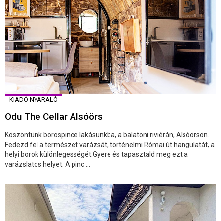
KIADÓ NYARALÓ
Odu The Cellar Alsóörs
Köszöntünk borospince lakásunkba, a balatoni riviérán, Alsóörsön.
Fedezd fel a természet varázsát, történelmi Római út hangulatát, a
helyi borok különlegességét.Gyere és tapasztald meg ezt a
varázslatos helyet. A pinc ...