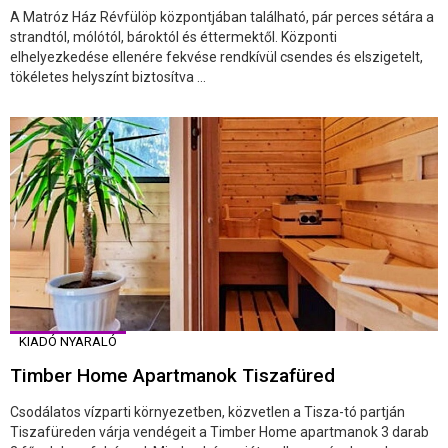
A Matróz Ház Révfülöp központjában található, pár perces sétára a
strandtól, mólótól, bároktól és éttermektől. Központi
elhelyezkedése ellenére fekvése rendkívül csendes és elszigetelt,
tökéletes helyszínt biztosítva ...
KIADÓ NYARALÓ
Timber Home Apartmanok Tiszafüred
Csodálatos vízparti környezetben, közvetlen a Tisza-tó partján
Tiszafüreden várja vendégeit a Timber Home apartmanok 3 darab