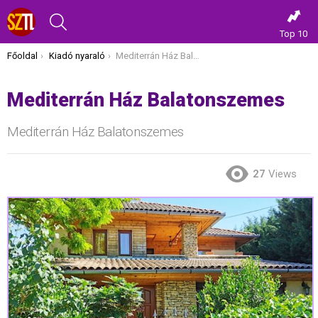
KERESÉS
Top 10
Itt vagy most:
Főoldal
Kiadó nyaraló
Mediterrán Ház Balatonszemes
Mediterrán Ház Balatonszemes
Mediterrán Ház Balatonszemes
27
Views