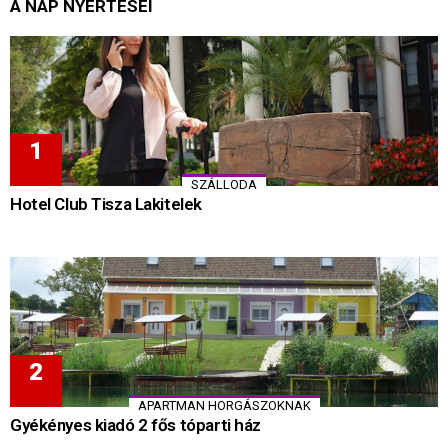
A NAP NYERTESEI
SZÁLLODA
Hotel Club Tisza Lakitelek
APARTMAN HORGÁSZOKNAK
Gyékényes kiadó 2 fős tóparti ház