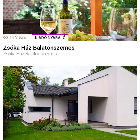
14
Views
KIADÓ NYARALÓ
Zsóka Ház Balatonszemes
Zsóka Ház Balatonszemes