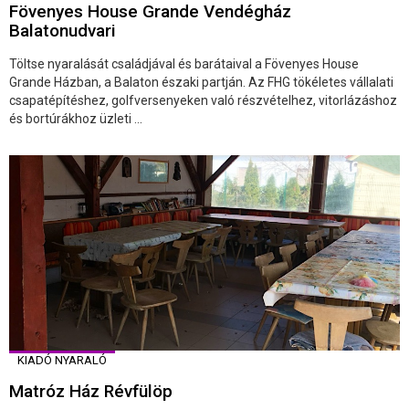
Fövenyes House Grande Vendégház
Balatonudvari
Töltse nyaralását családjával és barátaival a Fövenyes House
Grande Házban, a Balaton északi partján. Az FHG tökéletes vállalati
csapatépítéshez, golfversenyeken való részvételhez, vitorlázáshoz
és bortúrákhoz üzleti ...
KIADÓ NYARALÓ
Matróz Ház Révfülöp