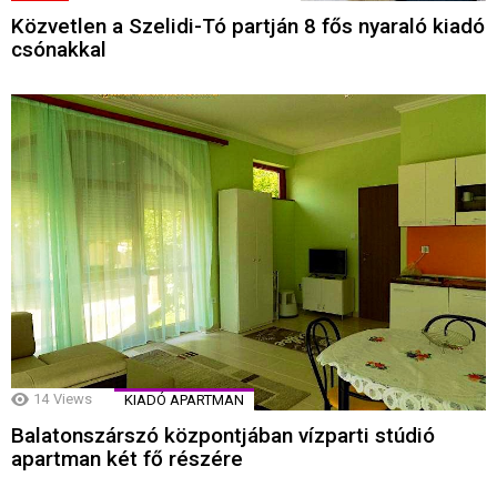
Közvetlen a Szelidi-Tó partján 8 fős nyaraló kiadó
csónakkal
14
Views
KIADÓ APARTMAN
Balatonszárszó központjában vízparti stúdió
apartman két fő részére