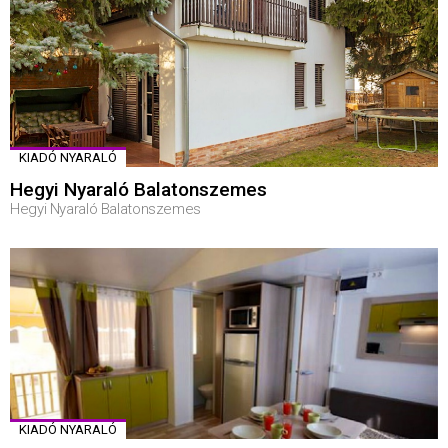
KIADÓ NYARALÓ
Hegyi Nyaraló Balatonszemes
Hegyi Nyaraló Balatonszemes
KIADÓ NYARALÓ