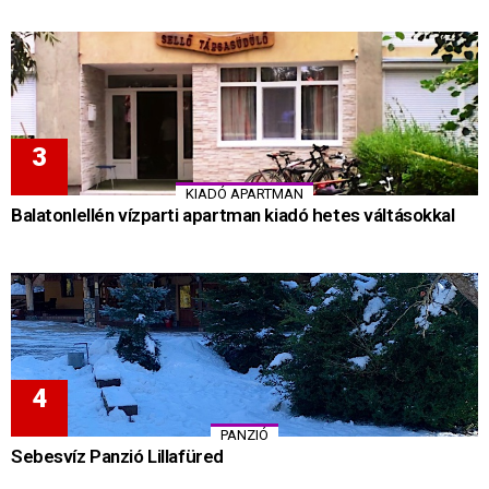
KIADÓ APARTMAN
Balatonlellén vízparti apartman kiadó hetes váltásokkal
PANZIÓ
Sebesvíz Panzió Lillafüred