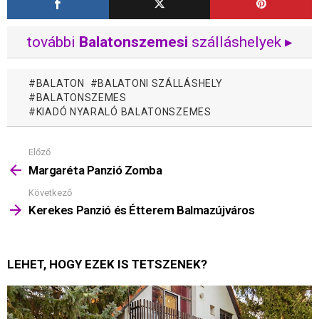
további
Balatonszemesi
szálláshelyek ▸
BALATON
BALATONI SZÁLLÁSHELY
BALATONSZEMES
KIADÓ NYARALÓ BALATONSZEMES
Előző
Mutass
többet
Margaréta Panzió Zomba
Következő
Kerekes Panzió és Étterem Balmazújváros
LEHET, HOGY EZEK IS TETSZENEK?