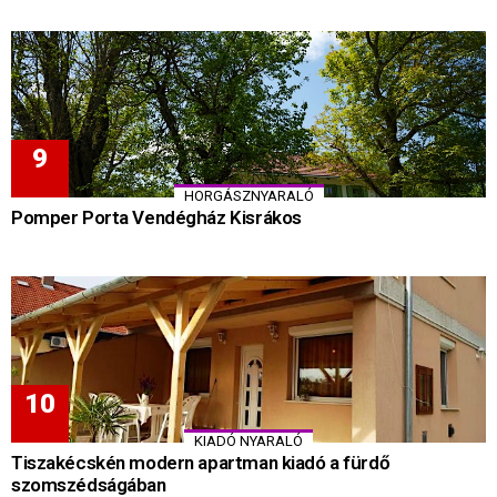
HORGÁSZNYARALÓ
Pomper Porta Vendégház Kisrákos
KIADÓ NYARALÓ
Tiszakécskén modern apartman kiadó a fürdő
szomszédságában