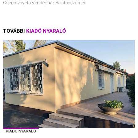
Cseresznyefa Vendégház Balatonszemes
TOVÁBBI
KIADÓ NYARALÓ
KIADÓ NYARALÓ