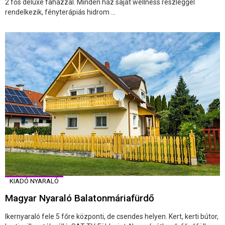
2 fős deluxe faházzal. Minden ház saját wellness részleggel
rendelkezik, fényterápiás hidrom ...
KIADÓ NYARALÓ
Magyar Nyaraló Balatonmáriafürdő
Ikernyaraló fele 5 főre központi, de csendes helyen. Kert, kerti bútor,