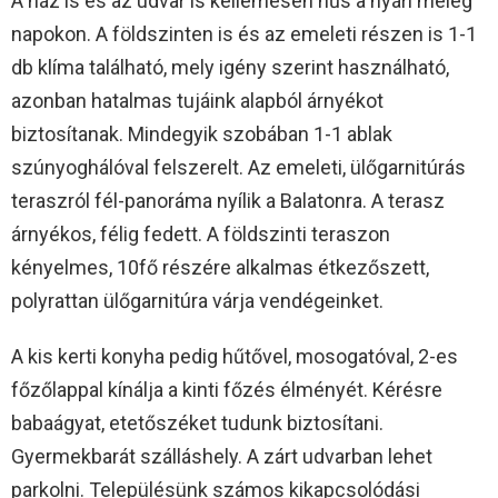
A ház is és az udvar is kellemesen hűs a nyári meleg
napokon. A földszinten is és az emeleti részen is 1-1
db klíma található, mely igény szerint használható,
azonban hatalmas tujáink alapból árnyékot
biztosítanak. Mindegyik szobában 1-1 ablak
szúnyoghálóval felszerelt. Az emeleti, ülőgarnitúrás
teraszról fél-panoráma nyílik a Balatonra. A terasz
árnyékos, félig fedett. A földszinti teraszon
kényelmes, 10fő részére alkalmas étkezőszett,
polyrattan ülőgarnitúra várja vendégeinket.
A kis kerti konyha pedig hűtővel, mosogatóval, 2-es
főzőlappal kínálja a kinti főzés élményét. Kérésre
babaágyat, etetőszéket tudunk biztosítani.
Gyermekbarát szálláshely. A zárt udvarban lehet
parkolni. Településünk számos kikapcsolódási