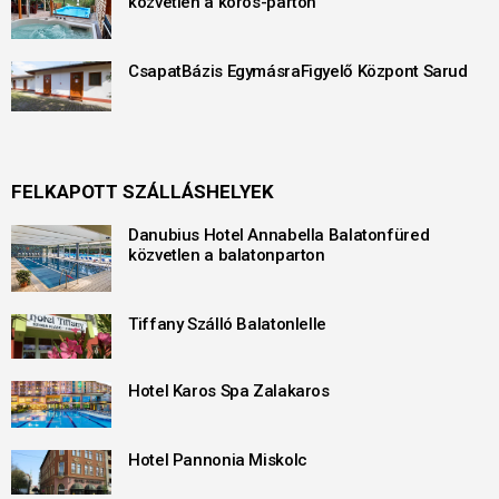
közvetlen a körös-parton
CsapatBázis EgymásraFigyelő Központ Sarud
FELKAPOTT SZÁLLÁSHELYEK
Danubius Hotel Annabella Balatonfüred
közvetlen a balatonparton
Tiffany Szálló Balatonlelle
Hotel Karos Spa Zalakaros
Hotel Pannonia Miskolc