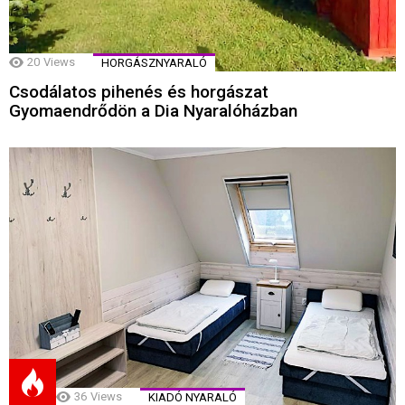
20
Views
HORGÁSZNYARALÓ
Csodálatos pihenés és horgászat
Gyomaendrődön a Dia Nyaralóházban
36
Views
KIADÓ NYARALÓ