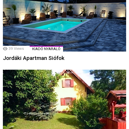
39
Views
KIADÓ NYARALÓ
Jordáki Apartman Siófok