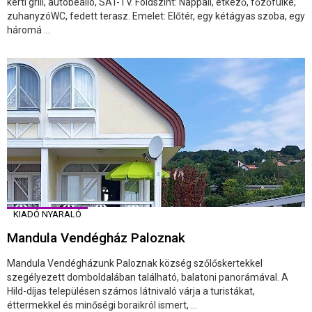
kerti grill, autóbeálló, SAT-TV. Földszint: Nappali, étkező, főzőfülke,
zuhanyzóWC, fedett terasz. Emelet: Előtér, egy kétágyas szoba, egy
háromá ...
KIADÓ NYARALÓ
Mandula Vendégház Paloznak
Mandula Vendégházunk Paloznak község szőlőskertekkel
szegélyezett domboldalában található, balatoni panorámával. A
Hild-díjas településen számos látnivaló várja a turistákat,
éttermekkel és minőségi boraikról ismert, ...