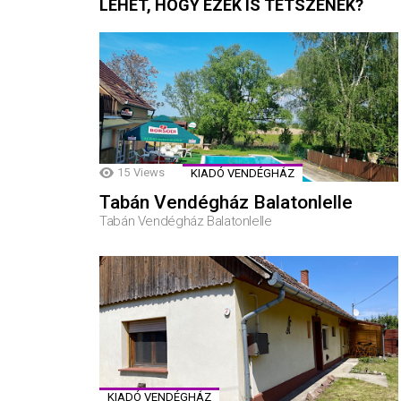
LEHET, HOGY EZEK IS TETSZENEK?
15
Views
KIADÓ VENDÉGHÁZ
Tabán Vendégház Balatonlelle
Tabán Vendégház Balatonlelle
KIADÓ VENDÉGHÁZ