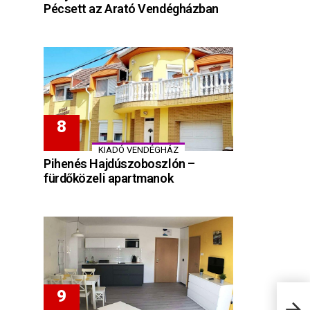
Pécsett az Arató Vendégházban
KIADÓ VENDÉGHÁZ
Pihenés Hajdúszoboszlón –
fürdőközeli apartmanok
Bala