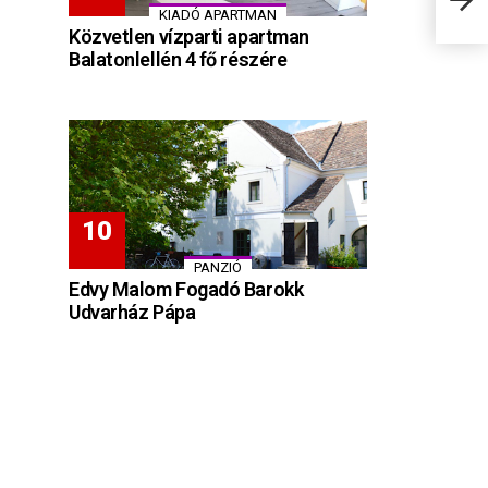
stra
KIADÓ APARTMAN
Közvetlen vízparti apartman
Balatonlellén 4 fő részére
PANZIÓ
Edvy Malom Fogadó Barokk
Udvarház Pápa