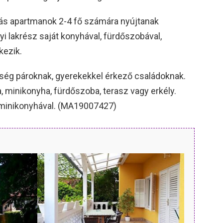
bás apartmanok 2-4 fő számára nyújtanak
i lakrész saját konyhával, fürdőszobával,
kezik.
tőség pároknak, gyerekekkel érkező családoknak.
, minikonyha, fürdőszoba, terasz vagy erkély.
, minikonyhával. (MA19007427)