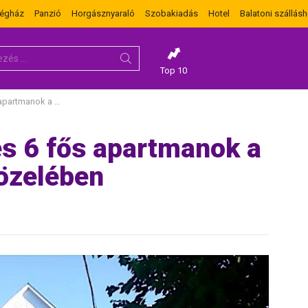
dégház
Panzió
Horgásznyaraló
Szobakiadás
Hotel
Balatoni szállásh
Top 10
bad strandtól közelében
 és 6 fős apartmanok a
közelében