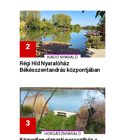
KIADÓ NYARALÓ
Régi Híd Nyaralóház
Békésszentandrás központjában
HORGÁSZNYARALÓ
Közvetlen vízparti parasztház a