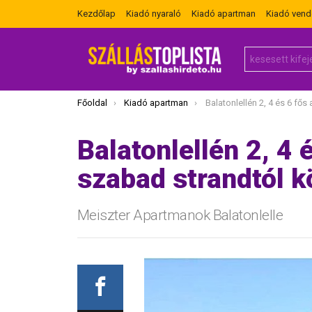
Kezdőlap
Kiadó nyaraló
Kiadó apartman
Kiadó ven
Search
for:
Itt vagy most:
Főoldal
Kiadó apartman
Balatonlellén 2, 4 és 6 fős apartmanok a sza
Balatonlellén 2, 4
szabad strandtól 
Meiszter Apartmanok Balatonlelle