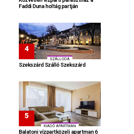
Faddi Duna holtág partján
SZÁLLODA
Szekszárd Szálló Szekszárd
KIADÓ APARTMAN
Balatoni vízpartközeli apartman 6