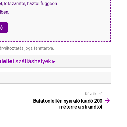
, létszámtól, háztól függően.
lben.
n)
árváltoztatás joga fenntartva.
lellei
szálláshelyek ▸
Következő
Balatonlellén nyaraló kiadó 200
méterre a strandtól