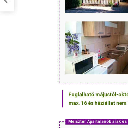
Foglalható májustól-októ
max. 16 és háziállat nem
Meiszter Apartmanok árak é