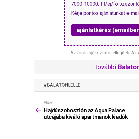
7000-10000,-Ft/éj/fő szezontól
Kérje pontos ajánlatunkat e-mai
ajánlatkérés (emailbe
Az árak tájékoztató jellegűek.
Az 
további
Balaton
BALATONLELLE
Előző
Mutass
többet
Hajdúszoboszlón az Aqua Palace
utcájába kiváló apartmanok kiadók