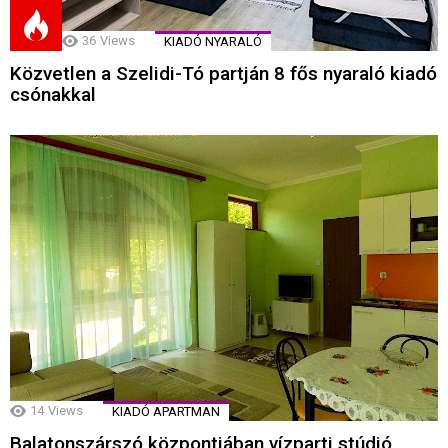
36
Views
KIADÓ NYARALÓ
Közvetlen a Szelidi-Tó partján 8 fős nyaraló kiadó
csónakkal
14
Views
KIADÓ APARTMAN
Balatonszárszó központjában vízparti stúdió