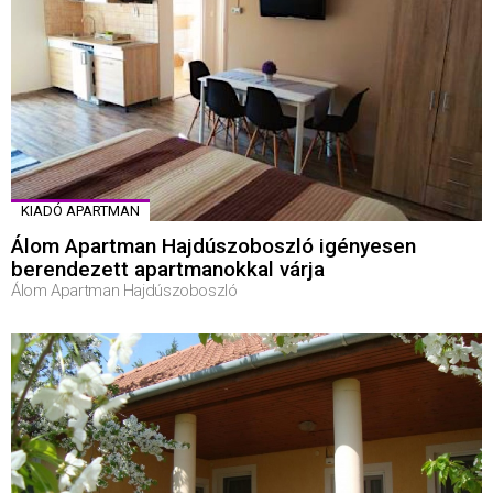
KIADÓ APARTMAN
Álom Apartman Hajdúszoboszló igényesen
berendezett apartmanokkal várja
Álom Apartman Hajdúszoboszló