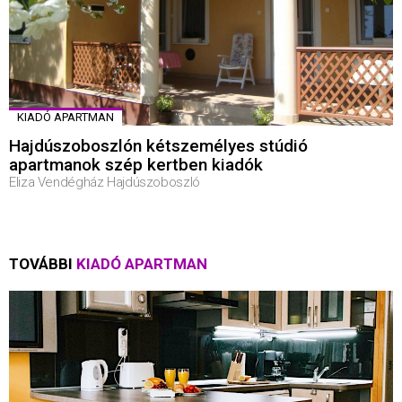
KIADÓ APARTMAN
Hajdúszoboszlón kétszemélyes stúdió
apartmanok szép kertben kiadók
Eliza Vendégház Hajdúszoboszló
TOVÁBBI
KIADÓ APARTMAN