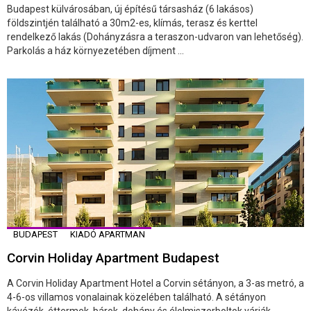
Budapest külvárosában, új építésű társasház (6 lakásos)
földszintjén található a 30m2-es, klímás, terasz és kerttel
rendelkező lakás (Dohányzásra a teraszon-udvaron van lehetőség).
Parkolás a ház környezetében díjment ...
BUDAPEST
KIADÓ APARTMAN
Corvin Holiday Apartment Budapest
A Corvin Holiday Apartment Hotel a Corvin sétányon, a 3-as metró, a
4-6-os villamos vonalainak közelében található. A sétányon
kávézók, éttermek, bárok, dohány és élelmiszerboltok várják