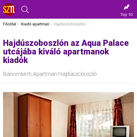
KERESÉS
Top 10
Itt vagy most:
Főoldal
Kiadó apartman
Hajdúszoboszlón az Aqua Palace utcájába kiváló apartmanok kiadók
Hajdúszoboszlón az Aqua Palace
utcájába kiváló apartmanok
kiadók
Bánomkerti Apartman Hajdúszoboszló