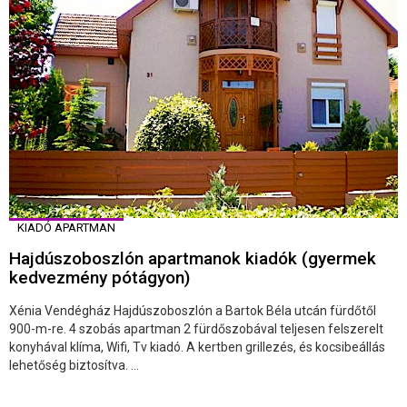
KIADÓ APARTMAN
Hajdúszoboszlón apartmanok kiadók (gyermek
kedvezmény pótágyon)
Xénia Vendégház Hajdúszoboszlón a Bartok Béla utcán fürdőtől
900-m-re. 4 szobás apartman 2 fürdőszobával teljesen felszerelt
konyhával klíma, Wifi, Tv kiadó. A kertben grillezés, és kocsibeállás
lehetőség biztosítva. ...