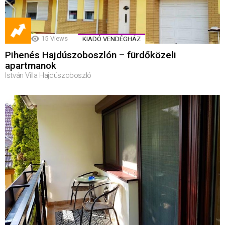
15
Views
KIADÓ VENDÉGHÁZ
Pihenés Hajdúszoboszlón – fürdőközeli
apartmanok
István Villa Hajdúszoboszló