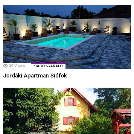
39
Views
KIADÓ NYARALÓ
Jordáki Apartman Siófok