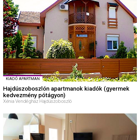
KIADÓ APARTMAN
Hajdúszoboszlón apartmanok kiadók (gyermek
kedvezmény pótágyon)
Xénia Vendégház Hajdúszoboszló