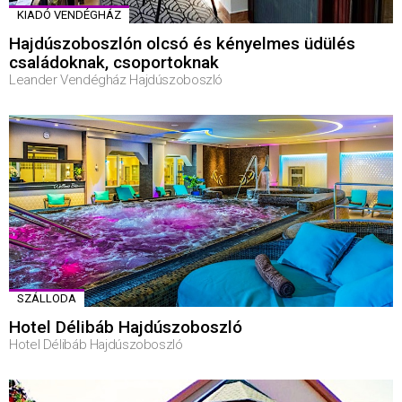
KIADÓ VENDÉGHÁZ
Hajdúszoboszlón olcsó és kényelmes üdülés
családoknak, csoportoknak
Leander Vendégház Hajdúszoboszló
SZÁLLODA
Hotel Délibáb Hajdúszoboszló
Hotel Délibáb Hajdúszoboszló