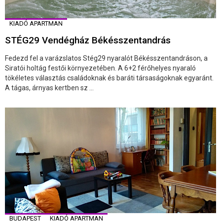
KIADÓ APARTMAN
STÉG29 Vendégház Békésszentandrás
Fedezd fel a varázslatos Stég29 nyaralót Békésszentandráson, a
Siratói holtág festői környezetében. A 6+2 férőhelyes nyaraló
tökéletes választás családoknak és baráti társaságoknak egyaránt.
A tágas, árnyas kertben sz ...
BUDAPEST
KIADÓ APARTMAN