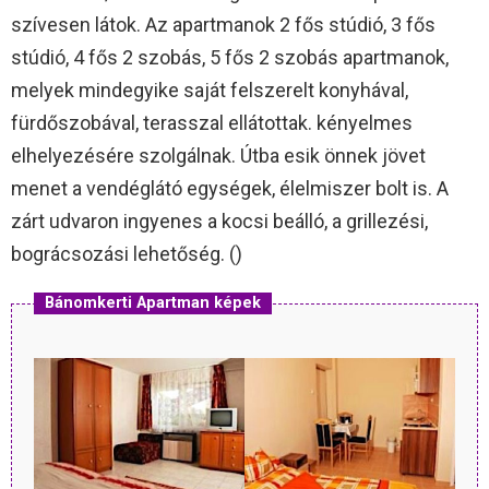
szívesen látok. Az apartmanok 2 fős stúdió, 3 fős
stúdió, 4 fős 2 szobás, 5 fős 2 szobás apartmanok,
melyek mindegyike saját felszerelt konyhával,
fürdőszobával, terasszal ellátottak. kényelmes
elhelyezésére szolgálnak. Útba esik önnek jövet
menet a vendéglátó egységek, élelmiszer bolt is. A
zárt udvaron ingyenes a kocsi beálló, a grillezési,
bográcsozási lehetőség. ()
Bánomkerti Apartman képek