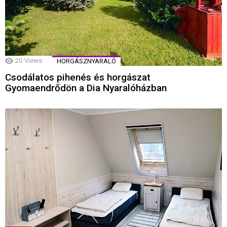
20
Views
HORGÁSZNYARALÓ
Csodálatos pihenés és horgászat
Gyomaendrődön a Dia Nyaralóházban