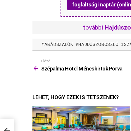
foglaltsági naptár (onlin
további
Hajdúszo
ABÁDSZALÓK
HAJDÚSZOBOSZLÓ
SZ
Előző
Mutass
többet
Szépalma Hotel Ménesbirtok Porva
LEHET, HOGY EZEK IS TETSZENEK?