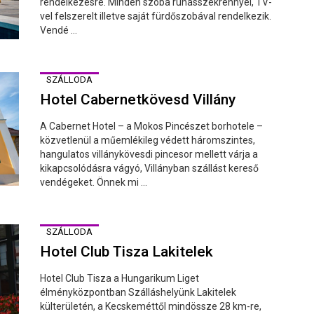
rendelkezésre. Minden szoba ruhásszekrénnyel, TV-
vel felszerelt illetve saját fürdőszobával rendelkezik.
Vendé ...
SZÁLLODA
Hotel Cabernetkövesd Villány
A Cabernet Hotel – a Mokos Pincészet borhotele –
közvetlenül a műemlékileg védett háromszintes,
hangulatos villánykövesdi pincesor mellett várja a
kikapcsolódásra vágyó, Villányban szállást kereső
vendégeket. Önnek mi ...
SZÁLLODA
Hotel Club Tisza Lakitelek
Hotel Club Tisza a Hungarikum Liget
élményközpontban Szálláshelyünk Lakitelek
külterületén, a Kecskeméttől mindössze 28 km-re,