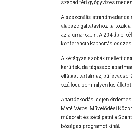
szabad téri gyógyvizes mede
A szezonális strandmedence 
alapszolgáltatáshoz tartozik a
az aroma-kabin. A 204 db erké
konferencia kapacitás összese
A kétágyas szobák mellett csal
kerültek, de tágasabb apartman
ellátást tartalmaz, büfévacsor
szálloda semmilyen kis állato
A tartózkodás idején érdemes
Máté Városi Művelődési Központ
műsorait és sétálgatni a Szent
bőséges programot kínál.