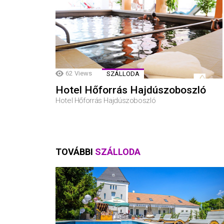
62
Views
SZÁLLODA
Hotel Hőforrás Hajdúszoboszló
Hotel Hőforrás Hajdúszoboszló
TOVÁBBI
SZÁLLODA