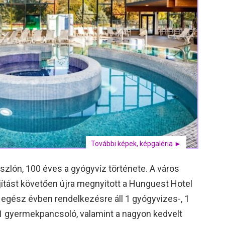
További képek, képgaléria ►
zlón, 100 éves a gyógyvíz története. A város
újítást követően újra megnyitott a Hunguest Hotel
egész évben rendelkezésre áll 1 gyógyvizes-, 1
1 gyermekpancsoló, valamint a nagyon kedvelt