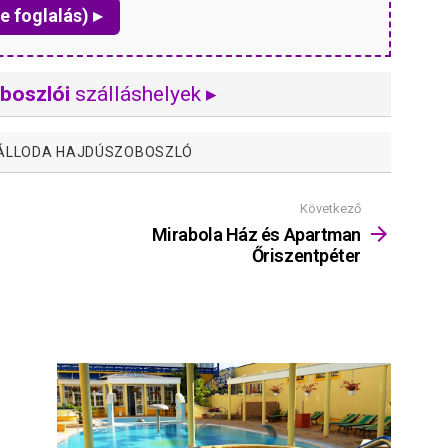
e foglalás) ▸
boszlói
szálláshelyek ▸
ÁLLODA HAJDÚSZOBOSZLÓ
Következő
Mirabola Ház és Apartman
Őriszentpéter