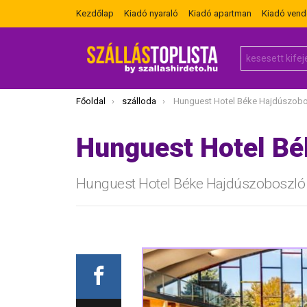
Kezdőlap
Kiadó nyaraló
Kiadó apartman
Kiadó ven
Search
for:
Itt vagy most:
Főoldal
szálloda
Hunguest Hotel Béke Hajdúszob
Hunguest Hotel Bé
Hunguest Hotel Béke Hajdúszoboszló