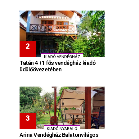
KIADÓ VENDÉGHÁZ
Tatán 4 +1 fős vendégház kiadó
üdülőövezetében
KIADÓ NYARALÓ
Arina Vendégház Balatonvilágos