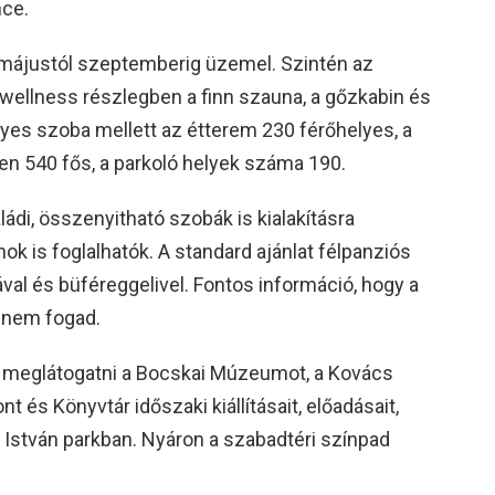
nce.
májustól szeptemberig üzemel. Szintén az
 wellness részlegben a finn szauna, a gőzkabin és
lyes szoba mellett az étterem 230 férőhelyes, a
n 540 fős, a parkoló helyek száma 190.
ádi, összenyitható szobák is kialakításra
ok is foglalhatók. A standard ajánlat félpanziós
ával és büféreggelivel. Fontos információ, hogy a
t nem fogad.
 meglátogatni a Bocskai Múzeumot, a Kovács
 és Könyvtár időszaki kiállításait, előadásait,
 István parkban. Nyáron a szabadtéri színpad