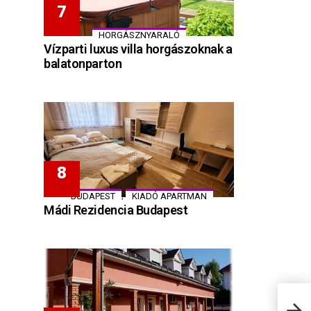
HORGÁSZNYARALÓ
Vízparti luxus villa horgászoknak a
balatonparton
,
BUDAPEST
KIADÓ APARTMAN
Mádi Rezidencia Budapest
Mira