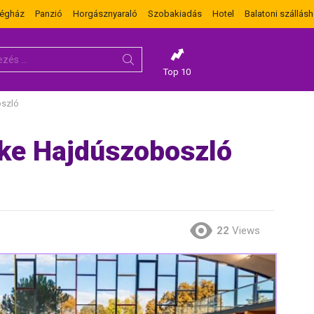
dégház
Panzió
Horgásznyaraló
Szobakiadás
Hotel
Balatoni szállásh
Top 10
oszló
ke Hajdúszoboszló
22
Views