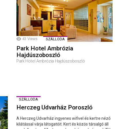
43
Views
SZÁLLODA
Park Hotel Ambrózia
Hajdúszoboszló
Park Hotel Ambrózia Hajdúszoboszló
SZÁLLODA
Herczeg Udvarház Poroszló
A Herczeg Udvarház ingyenes wifivel és kertre néző
kilátással várja látogatóit. Kert és közös társalgó áll