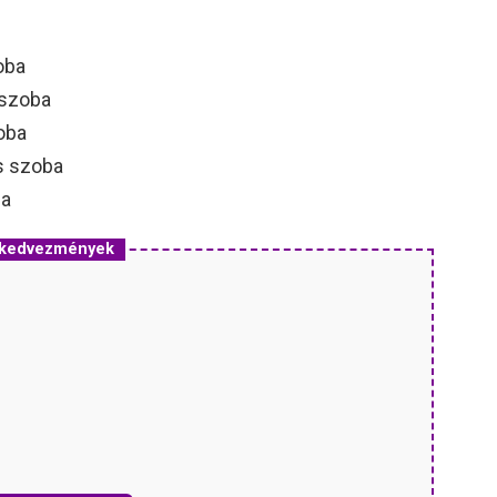
oba
 szoba
oba
s szoba
ba
s kedvezmények