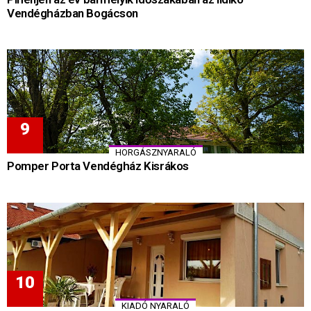
Vendégházban Bogácson
HORGÁSZNYARALÓ
Pomper Porta Vendégház Kisrákos
KIADÓ NYARALÓ