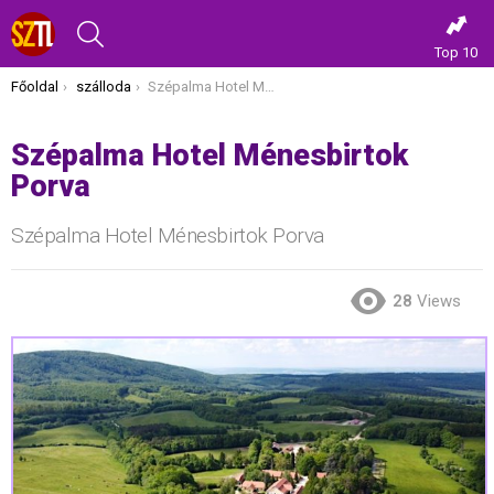
KERESÉS
Top 10
Itt vagy most:
Főoldal
szálloda
Szépalma Hotel Ménesbirtok Porva
Szépalma Hotel Ménesbirtok
Porva
Szépalma Hotel Ménesbirtok Porva
28
Views