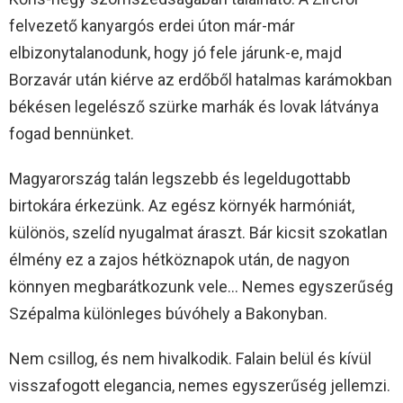
felvezető kanyargós erdei úton már-már
elbizonytalanodunk, hogy jó fele járunk-e, majd
Borzavár után kiérve az erdőből hatalmas karámokban
békésen legelésző szürke marhák és lovak látványa
fogad bennünket.
Magyarország talán legszebb és legeldugottabb
birtokára érkezünk. Az egész környék harmóniát,
különös, szelíd nyugalmat áraszt. Bár kicsit szokatlan
élmény ez a zajos hétköznapok után, de nagyon
könnyen megbarátkozunk vele… Nemes egyszerűség
Szépalma különleges búvóhely a Bakonyban.
Nem csillog, és nem hivalkodik. Falain belül és kívül
visszafogott elegancia, nemes egyszerűség jellemzi.