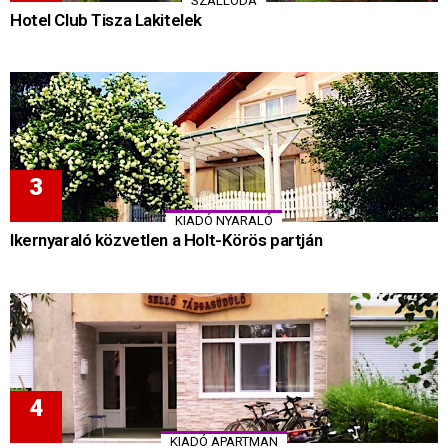
SZÁLLODA
Hotel Club Tisza Lakitelek
KIADÓ NYARALÓ
Ikernyaraló közvetlen a Holt-Körös partján
KIADÓ APARTMAN