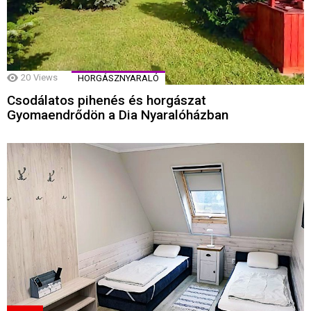
20
Views
HORGÁSZNYARALÓ
Csodálatos pihenés és horgászat
Gyomaendrődön a Dia Nyaralóházban