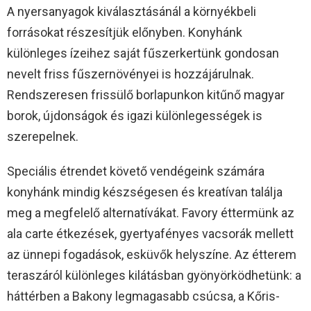
A nyersanyagok kiválasztásánál a környékbeli
forrásokat részesítjük előnyben. Konyhánk
különleges ízeihez saját fűszerkertünk gondosan
nevelt friss fűszernövényei is hozzájárulnak.
Rendszeresen frissülő borlapunkon kitűnő magyar
borok, újdonságok és igazi különlegességek is
szerepelnek.
Speciális étrendet követő vendégeink számára
konyhánk mindig készségesen és kreatívan találja
meg a megfelelő alternatívákat. Favory éttermünk az
ala carte étkezések, gyertyafényes vacsorák mellett
az ünnepi fogadások, esküvők helyszíne. Az étterem
teraszáról különleges kilátásban gyönyörködhetünk: a
háttérben a Bakony legmagasabb csúcsa, a Kőris-