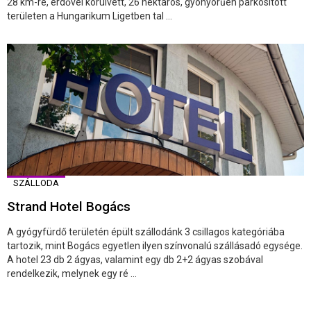
28 km-re, erdővel körülvett, 26 hektáros, gyönyörűen parkosított
területen a Hungarikum Ligetben tal ...
SZÁLLODA
Strand Hotel Bogács
A gyógyfürdő területén épült szállodánk 3 csillagos kategóriába
tartozik, mint Bogács egyetlen ilyen színvonalú szállásadó egysége.
A hotel 23 db 2 ágyas, valamint egy db 2+2 ágyas szobával
rendelkezik, melynek egy ré ...