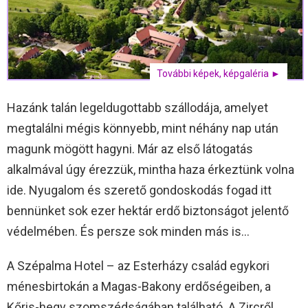
További képek, képgaléria ►
Hazánk talán legeldugottabb szállodája, amelyet
megtalálni mégis könnyebb, mint néhány nap után
magunk mögött hagyni. Már az első látogatás
alkalmával úgy érezzük, mintha haza érkeztünk volna
ide. Nyugalom és szerető gondoskodás fogad itt
bennünket sok ezer hektár erdő biztonságot jelentő
védelmében. És persze sok minden más is…
A Szépalma Hotel – az Esterházy család egykori
ménesbirtokán a Magas-Bakony erdőségeiben, a
Kőris-hegy szomszédságában található. A Zircről