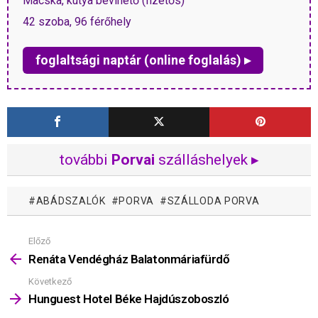
Macska, kutya bevihető (fizetős)
42 szoba, 96 férőhely
foglaltsági naptár (online foglalás) ▸
további
Porvai
szálláshelyek ▸
ABÁDSZALÓK
PORVA
SZÁLLODA PORVA
Előző
Mutass
többet
Renáta Vendégház Balatonmáriafürdő
Következő
Hunguest Hotel Béke Hajdúszoboszló