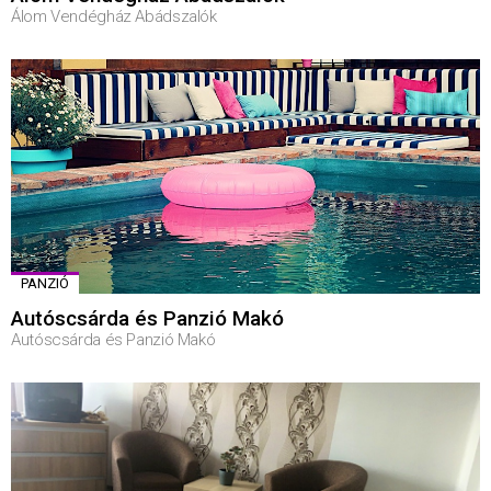
Álom Vendégház Abádszalók
PANZIÓ
Autóscsárda és Panzió Makó
Autóscsárda és Panzió Makó