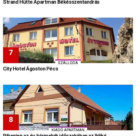
Strand Hütte Apartman Békésszentandrás
SZÁLLODA
City Hotel Ágoston Pécs
KIADÓ APARTMAN
Pihenjen az év bármelyik időszakában az Ildikó