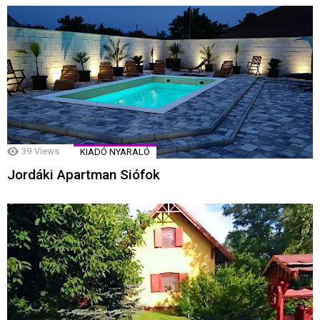
39
Views
KIADÓ NYARALÓ
Jordáki Apartman Siófok