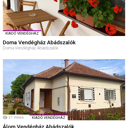
KIADÓ VENDÉGHÁZ
Doma Vendégház Abádszalók
Doma Vendégház Abádszalók
21
Views
KIADÓ VENDÉGHÁZ
Álom Vendégház Abádszalók