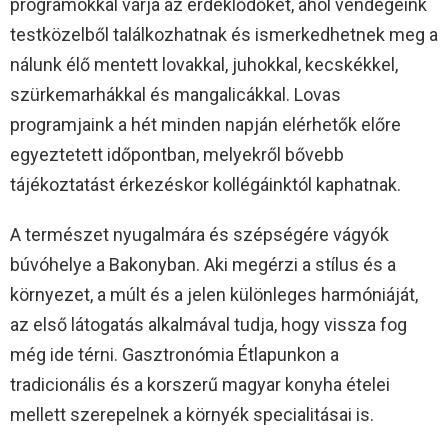
programokkal várja az érdeklődőket, ahol vendégeink
testközelből találkozhatnak és ismerkedhetnek meg a
nálunk élő mentett lovakkal, juhokkal, kecskékkel,
szürkemarhákkal és mangalicákkal. Lovas
programjaink a hét minden napján elérhetők előre
egyeztetett időpontban, melyekről bővebb
tájékoztatást érkezéskor kollégáinktól kaphatnak.
A természet nyugalmára és szépségére vágyók
búvóhelye a Bakonyban. Aki megérzi a stílus és a
környezet, a múlt és a jelen különleges harmóniáját,
az első látogatás alkalmával tudja, hogy vissza fog
még ide térni. Gasztronómia Étlapunkon a
tradicionális és a korszerű magyar konyha ételei
mellett szerepelnek a környék specialitásai is.