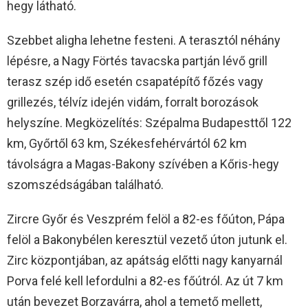
hegy látható.
Szebbet aligha lehetne festeni. A terasztól néhány
lépésre, a Nagy Förtés tavacska partján lévő grill
terasz szép idő esetén csapatépítő főzés vagy
grillezés, télvíz idején vidám, forralt borozások
helyszíne. Megközelítés: Szépalma Budapesttől 122
km, Győrtől 63 km, Székesfehérvártól 62 km
távolságra a Magas-Bakony szívében a Kőris-hegy
szomszédságában található.
Zircre Győr és Veszprém felöl a 82-es főúton, Pápa
felöl a Bakonybélen keresztül vezető úton jutunk el.
Zirc központjában, az apátság előtti nagy kanyarnál
Porva felé kell lefordulni a 82-es főútról. Az út 7 km
után bevezet Borzavárra, ahol a temető mellett,