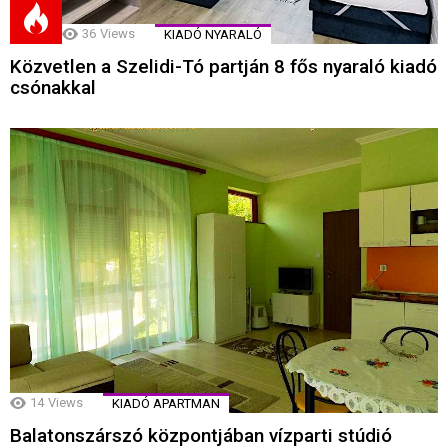
36
Views
KIADÓ NYARALÓ
Közvetlen a Szelidi-Tó partján 8 fős nyaraló kiadó
csónakkal
14
Views
KIADÓ APARTMAN
Balatonszárszó központjában vízparti stúdió