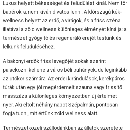
Luxus helyett békességet és felüdülést kínál. Nem tör
babérokra, nem kíván divatos lenni. A klórszagú kék-
wellness helyett az erdő, a virágok, és a friss széna
illatával a zöld wellness különleges élményét kínálja: a
természet gyógyító és regeneráló erejét testünk és
lelkünk felüdüléséhez.
A bakonyi erdők friss levegőjét sokak szerint
palackozni kellene a város béli puhányok, de leginkább
az utókor számára. Az erdei kirándulások, kerékpáros
túrák után egy jól megérdemelt szauna vagy frissítő
masszázs a különleges környezetben új értelmet
nyer. Aki eltölt néhány napot Szépalmán, pontosan
fogja tudni, mit értünk zöld wellness alatt.
Természetközeli szállodánkban az állatok szeretete