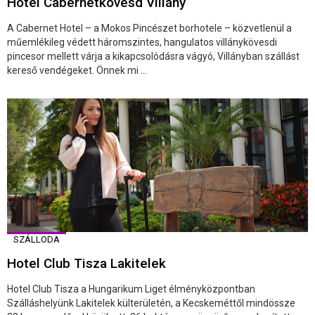
Hotel Cabernetkövesd Villány
A Cabernet Hotel – a Mokos Pincészet borhotele – közvetlenül a
műemlékileg védett háromszintes, hangulatos villánykövesdi
pincesor mellett várja a kikapcsolódásra vágyó, Villányban szállást
kereső vendégeket. Önnek mi ...
SZÁLLODA
Hotel Club Tisza Lakitelek
Hotel Club Tisza a Hungarikum Liget élményközpontban
Szálláshelyünk Lakitelek külterületén, a Kecskeméttől mindössze