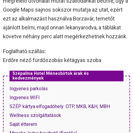
megfelelő útvonalat mutat szállodánkat beütve, úgy a
Google Maps sajnos sokszor mutatja az utat, ezért
ezt az alkalmazást használva Borzavár, temetőt
ajánlott beírni, majd onnan lekanyarodva, a táblákat
követve néhány perc alatt megérkezhetnek hozzánk.
Foglalható szállás:
Erdőre néző fürdőszobás kétágyas szoba
Szépalma Hotel Ménesbirtok árak és
kedvezmények
Ingyenes parkolás
Ingyenes WIFI
SZÉP kártya elfogadóhely: OTP, MKB, K&H, MBH
Wellness szolgáltatások
Saját étterem