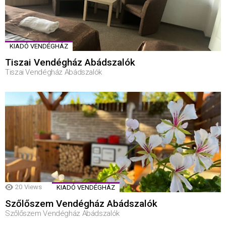
KIADÓ VENDÉGHÁZ
Tiszai Vendégház Abádszalók
Tiszai Vendégház Abádszalók
20
Views
KIADÓ VENDÉGHÁZ
Szőlőszem Vendégház Abádszalók
Szőlőszem Vendégház Abádszalók