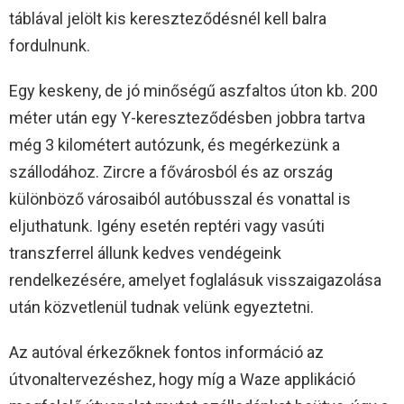
táblával jelölt kis kereszteződésnél kell balra
fordulnunk.
Egy keskeny, de jó minőségű aszfaltos úton kb. 200
méter után egy Y-kereszteződésben jobbra tartva
még 3 kilométert autózunk, és megérkezünk a
szállodához. Zircre a fővárosból és az ország
különböző városaiból autóbusszal és vonattal is
eljuthatunk. Igény esetén reptéri vagy vasúti
transzferrel állunk kedves vendégeink
rendelkezésére, amelyet foglalásuk visszaigazolása
után közvetlenül tudnak velünk egyeztetni.
Az autóval érkezőknek fontos információ az
útvonaltervezéshez, hogy míg a Waze applikáció