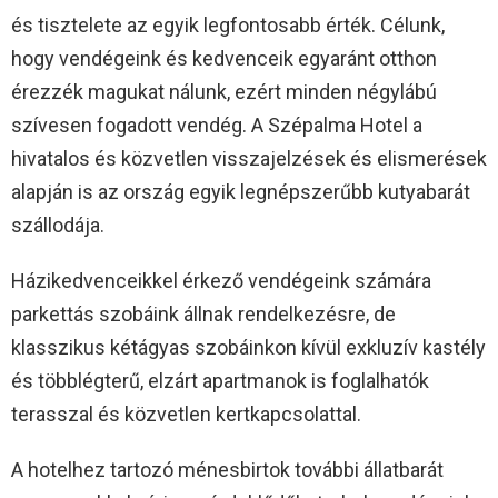
és tisztelete az egyik legfontosabb érték. Célunk,
hogy vendégeink és kedvenceik egyaránt otthon
érezzék magukat nálunk, ezért minden négylábú
szívesen fogadott vendég. A Szépalma Hotel a
hivatalos és közvetlen visszajelzések és elismerések
alapján is az ország egyik legnépszerűbb kutyabarát
szállodája.
Házikedvenceikkel érkező vendégeink számára
parkettás szobáink állnak rendelkezésre, de
klasszikus kétágyas szobáinkon kívül exkluzív kastély
és többlégterű, elzárt apartmanok is foglalhatók
terasszal és közvetlen kertkapcsolattal.
A hotelhez tartozó ménesbirtok további állatbarát