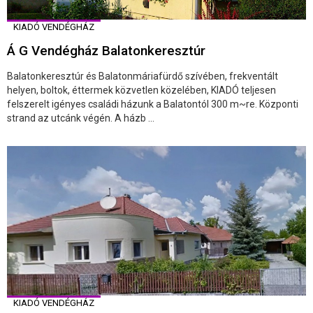
KIADÓ VENDÉGHÁZ
Á G Vendégház Balatonkeresztúr
Balatonkeresztúr és Balatonmáriafürdő szívében, frekventált
helyen, boltok, éttermek közvetlen közelében, KIADÓ teljesen
felszerelt igényes családi házunk a Balatontól 300 m~re. Központi
strand az utcánk végén. A házb ...
KIADÓ VENDÉGHÁZ