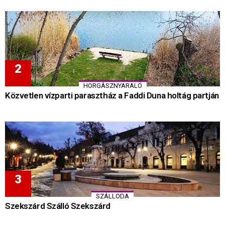
HORGÁSZNYARALÓ
Közvetlen vízparti parasztház a Faddi Duna holtág partján
SZÁLLODA
Szekszárd Szálló Szekszárd