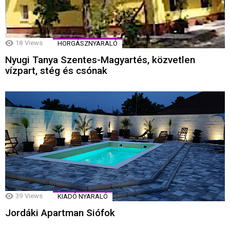
18
Views
HORGÁSZNYARALÓ
Nyugi Tanya Szentes-Magyartés, közvetlen
vízpart, stég és csónak
39
Views
KIADÓ NYARALÓ
Jordáki Apartman Siófok