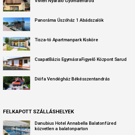
Vivien Nyaraló Gyomaendrőd
Panoráma Úszóház 1 Abádszalók
Tisza-tó Apartmanpark Kisköre
CsapatBázis EgymásraFigyelő Központ Sarud
Diófa Vendégház Békésszentandrás
FELKAPOTT SZÁLLÁSHELYEK
Danubius Hotel Annabella Balatonfüred
közvetlen a balatonparton