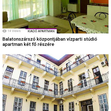
14
Views
KIADÓ APARTMAN
Balatonszárszó központjában vízparti stúdió
apartman két fő részére