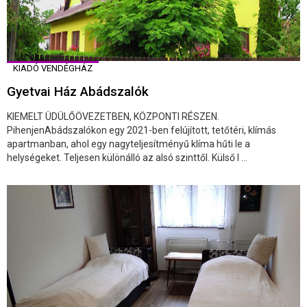
KIADÓ VENDÉGHÁZ
Gyetvai Ház Abádszalók
KIEMELT ÜDÜLŐÖVEZETBEN, KÖZPONTI RÉSZEN.
PihenjenAbádszalókon egy 2021-ben felújított, tetőtéri, klímás
apartmanban, ahol egy nagyteljesítményű klíma hűti le a
helységeket. Teljesen különálló az alsó szinttől. Külső l ...