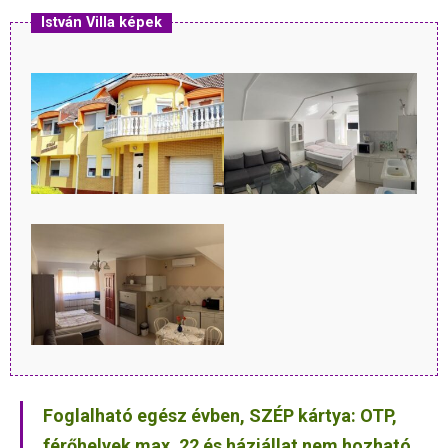
István Villa képek
Foglalható egész évben, SZÉP kártya: OTP,
férőhelyek max. 22 és háziállat nem hozható.