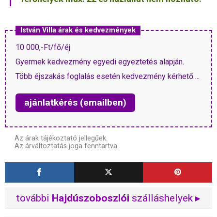
István Villa árak és kedvezmények
10 000,-Ft/fő/éj
Gyermek kedvezmény egyedi egyeztetés alapján.
Több éjszakás foglalás esetén kedvezmény kérhető….
ajánlatkérés (emailben)
Az árak tájékoztató jellegűek.
Az árváltoztatás joga fenntartva.
további
Hajdúszoboszlói
szálláshelyek ▸