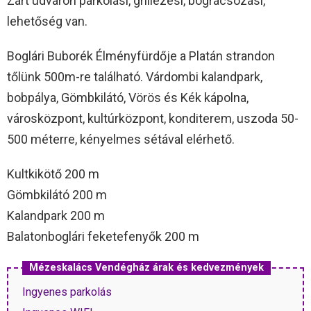
Zárt udvaron parkolási, grillezési, bográcsozási,
lehetőség van.
Boglári Buborék Élményfürdője a Platán strandon
tőlünk 500m-re található. Várdombi kalandpark,
bobpálya, Gömbkilátó, Vörös és Kék kápolna,
városközpont, kultúrközpont, konditerem, uszoda 50-
500 méterre, kényelmes sétával elérhető.
Kultkikötő 200 m
Gömbkilátó 200 m
Kalandpark 200 m
Balatonboglári feketefenyők 200 m
Mézeskalács Vendégház árak és kedvezmények
Ingyenes parkolás