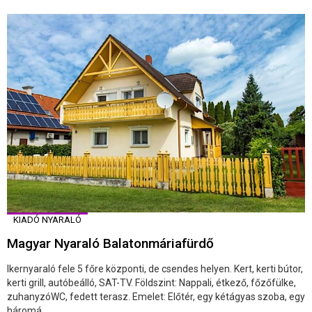
KIADÓ NYARALÓ
Magyar Nyaraló Balatonmáriafürdő
Ikernyaraló fele 5 főre központi, de csendes helyen. Kert, kerti bútor,
kerti grill, autóbeálló, SAT-TV. Földszint: Nappali, étkező, főzőfülke,
zuhanyzóWC, fedett terasz. Emelet: Előtér, egy kétágyas szoba, egy
háromá ...