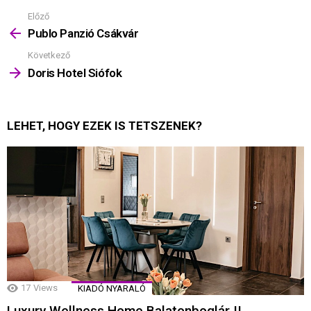
Előző
Mutass
többet
Publo Panzió Csákvár
Következő
Doris Hotel Siófok
LEHET, HOGY EZEK IS TETSZENEK?
17
Views
KIADÓ NYARALÓ
Luxury Wellness Home Balatonboglár II.