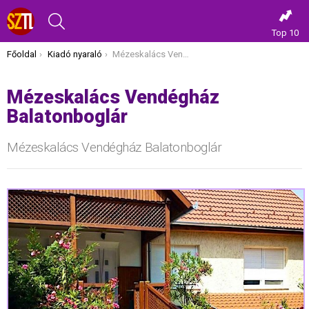
KERESÉS
Top 10
Itt vagy most:
Főoldal
Kiadó nyaraló
Mézeskalács Vendégház Balatonboglár
Mézeskalács Vendégház
Balatonboglár
Mézeskalács Vendégház Balatonboglár