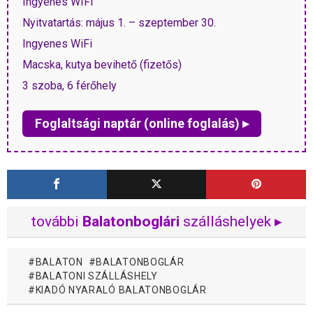
Ingyenes WIFI
Nyitvatartás: május 1. – szeptember 30.
Ingyenes WiFi
Macska, kutya bevihető (fizetős)
3 szoba, 6 férőhely
Foglaltsági naptár (online foglalás) ▸
további
Balatonboglári
szálláshelyek ▸
BALATON
BALATONBOGLÁR
BALATONI SZÁLLÁSHELY
KIADÓ NYARALÓ BALATONBOGLÁR