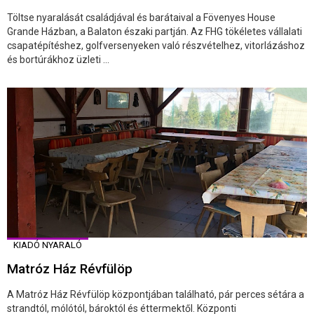
Töltse nyaralását családjával és barátaival a Fövenyes House
Grande Házban, a Balaton északi partján. Az FHG tökéletes vállalati
csapatépítéshez, golfversenyeken való részvételhez, vitorlázáshoz
és bortúrákhoz üzleti ...
KIADÓ NYARALÓ
Matróz Ház Révfülöp
A Matróz Ház Révfülöp központjában található, pár perces sétára a
strandtól, mólótól, bároktól és éttermektől. Központi