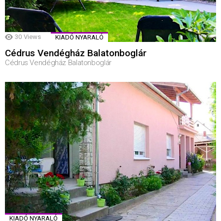
30
Views
KIADÓ NYARALÓ
Cédrus Vendégház Balatonboglár
Cédrus Vendégház Balatonboglár
KIADÓ NYARALÓ