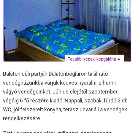
További képek, képgaléria ►
Balaton déli partján Balatonbogláron található
vendégházunkba várjuk kedves nyaralni, pihenni
vágyó vendégeinket. Június elejétől szeptember
végéig 6 fő részére kiadó. Nappali, szobák, fürdő 2 db
WC, jól felszerelt konyha, terasz udvar áll a vendégek
rendelkezésére.