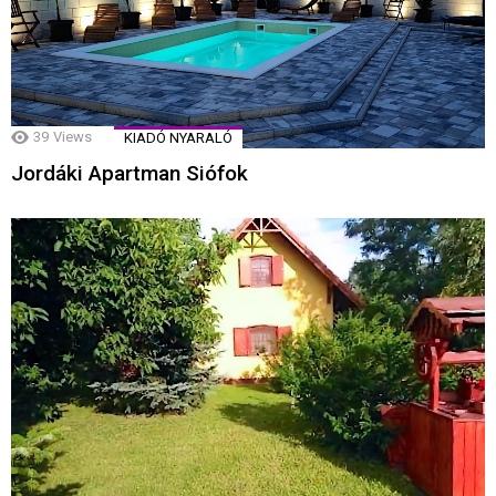
39
Views
KIADÓ NYARALÓ
Jordáki Apartman Siófok