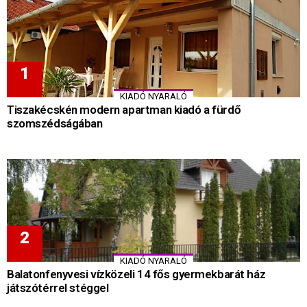
KIADÓ NYARALÓ
Tiszakécskén modern apartman kiadó a fürdő
szomszédságában
KIADÓ NYARALÓ
Balatonfenyvesi vízközeli 14 fős gyermekbarát ház
játszótérrel stéggel