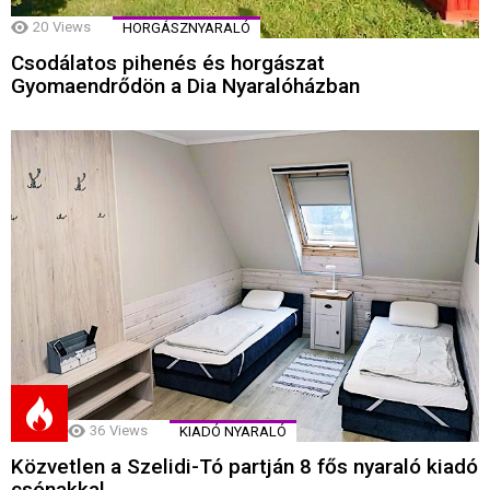
20
Views
HORGÁSZNYARALÓ
Csodálatos pihenés és horgászat
Gyomaendrődön a Dia Nyaralóházban
36
Views
KIADÓ NYARALÓ
Közvetlen a Szelidi-Tó partján 8 fős nyaraló kiadó
csónakkal