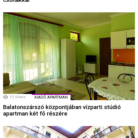
15
Views
KIADÓ APARTMAN
Balatonszárszó központjában vízparti stúdió
apartman két fő részére