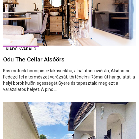
KIADÓ NYARALÓ
Odu The Cellar Alsóörs
Köszöntünk borospince lakásunkba, a balatoni riviérán, Alsóörsön.
Fedezd fel a természet varázsát, történelmi Római út hangulatát, a
helyi borok különlegességét.Gyere és tapasztald meg ezt a
varázslatos helyet. A pinc ...