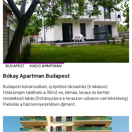
BUDAPEST
KIADÓ APARTMAN
Bókay Apartman Budapest
Budapest külvárosában, új építésű társasház (6 lakásos)
földszintjén található a 30m2-es, klímás, terasz és kerttel
rendelkező lakás (Dohányzásra a teraszon-udvaron van lehetőség).
Parkolás a ház környezetében díjment ...