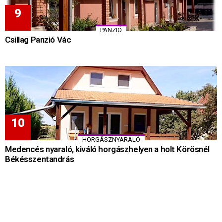
PANZIÓ
Csillag Panzió Vác
HORGÁSZNYARALÓ
Medencés nyaraló, kiváló horgászhelyen a holt Körösnél
Békésszentandrás