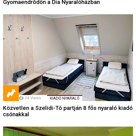
Gyomaendrődön a Dia Nyaralóházban
34
Views
KIADÓ NYARALÓ
Közvetlen a Szelidi-Tó partján 8 fős nyaraló kiadó
csónakkal