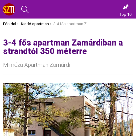
KERESÉS
Top 10
Itt vagy most:
Főoldal
Kiadó apartman
3-4 fős apartman Zamárdiban a strandtól 350 méterre
3-4 fős apartman Zamárdiban a
strandtól 350 méterre
Mimóza Apartman Zamárdi