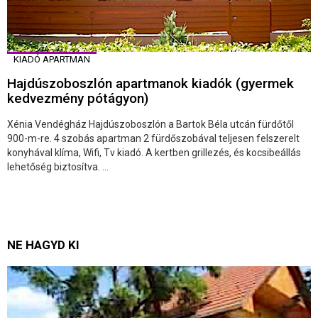
KIADÓ APARTMAN
Hajdúszoboszlón apartmanok kiadók (gyermek
kedvezmény pótágyon)
Xénia Vendégház Hajdúszoboszlón a Bartok Béla utcán fürdőtől
900-m-re. 4 szobás apartman 2 fürdőszobával teljesen felszerelt
konyhával klíma, Wifi, Tv kiadó. A kertben grillezés, és kocsibeállás
lehetőség biztosítva. ...
NE HAGYD KI