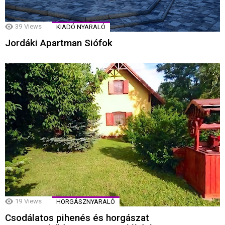
39
Views
KIADÓ NYARALÓ
Jordáki Apartman Siófok
19
Views
HORGÁSZNYARALÓ
Csodálatos pihenés és horgászat