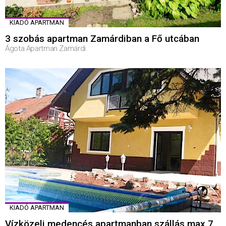
KIADÓ APARTMAN
3 szobás apartman Zamárdiban a Fő utcában
Ágota Apartman Zamárdi
KIADÓ APARTMAN
Vízközeli medencés apartmanban szállás max 7