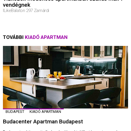
vendégnek
ILikeBalaton 297 Zamárdi
TOVÁBBI
KIADÓ APARTMAN
BUDAPEST
KIADÓ APARTMAN
Budacenter Apartman Budapest