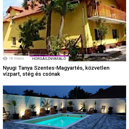
18
Views
HORGÁSZNYARALÓ
Nyugi Tanya Szentes-Magyartés, közvetlen
vízpart, stég és csónak