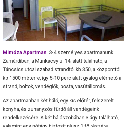
Mimóza Apartman
3-4 személyes apartmanunk
Zamárdiban, a Munkácsy u. 14. alatt található, a
Táncsics utcai szabad strandtól kb 350, a központtól
kb 1500 méterre, így 5-10 perc alatt gyalog elérhető a
strand, boltok, vendéglők, posta, vasútállomás.
Az apartmanban két háló, egy kis előtér, felszerelt
konyha, és zuhanyzós fürdő áll vendégeink
rendelkezésére. A két hálószobában 3 ágy található,
valamint egy pótágy biztosít plusz 1 fő részére