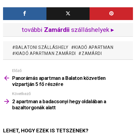
további
Zamárdii
szálláshelyek ▸
BALATONI SZÁLLÁSHELY
KIADÓ APARTMAN
KIADÓ APARTMAN ZAMÁRDI
ZAMÁRDI
Előző
Mutass
többet
Panorámás apartman a Balaton közvetlen
vízpartján 5 fő részére
Következő
2 apartman a badacsonyi hegy oldalában a
bazaltorgonák alatt
LEHET, HOGY EZEK IS TETSZENEK?