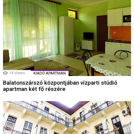
14
Views
KIADÓ APARTMAN
Balatonszárszó központjában vízparti stúdió
apartman két fő részére