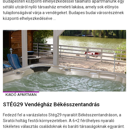
Budapesten központi elhelyezkedéssel található apartmanunk egy
sétáló utcáról nyíló társasház emeleti lakása, amely sok előnyös
tulajdonságával várja a vendégeket. Budapes budai városrészének
központi elhelyezkedéséve ...
KIADÓ APARTMAN
STÉG29 Vendégház Békésszentandrás
Fedezd fel a varázslatos Stég29 nyaralót Békésszentandráson, a
Siratói holtág festői környezetében. A 6+2 férőhelyes nyaraló
tökéletes választás családoknak és baráti társaságoknak egyaránt.