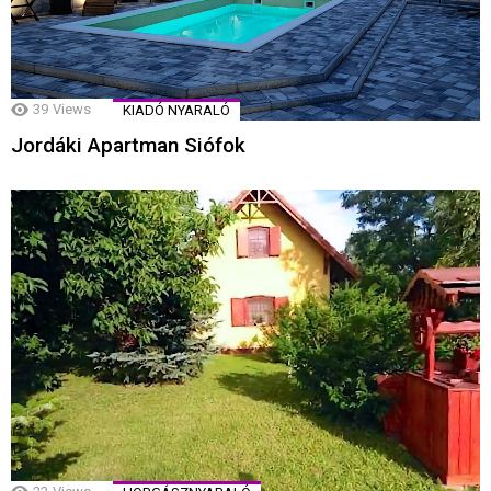
39
Views
KIADÓ NYARALÓ
Jordáki Apartman Siófok