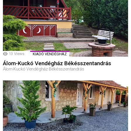
13
Views
KIADÓ VENDÉGHÁZ
Álom-Kuckó Vendégház Békésszentandrás
Álom-Kuckó Vendégház Békésszentandrás