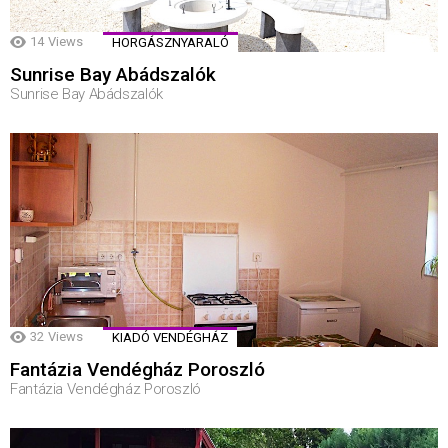
14
Views
HORGÁSZNYARALÓ
Sunrise Bay Abádszalók
Sunrise Bay Abádszalók
32
Views
KIADÓ VENDÉGHÁZ
Fantázia Vendégház Poroszló
Fantázia Vendégház Poroszló