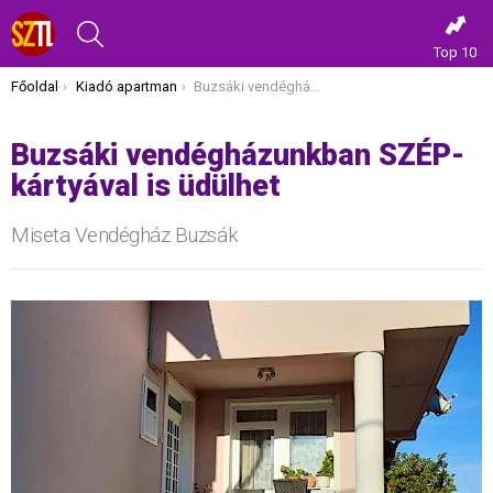
KERESÉS
Top 10
Itt vagy most:
Főoldal
Kiadó apartman
Buzsáki vendégházunkban SZÉP-kártyával is üdülhet
Buzsáki vendégházunkban SZÉP-
kártyával is üdülhet
Miseta Vendégház Buzsák