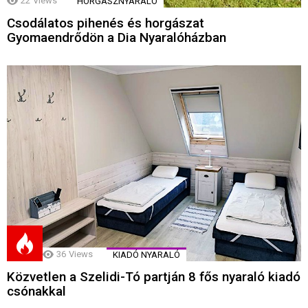
22
Views
HORGÁSZNYARALÓ
Csodálatos pihenés és horgászat
Gyomaendrődön a Dia Nyaralóházban
36
Views
KIADÓ NYARALÓ
Közvetlen a Szelidi-Tó partján 8 fős nyaraló kiadó
csónakkal