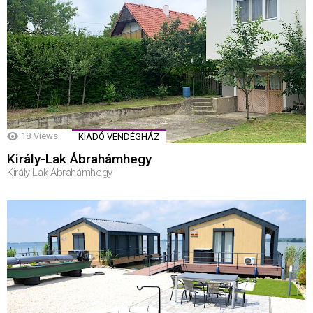
18
Views
KIADÓ VENDÉGHÁZ
Király-Lak Ábrahámhegy
Király-Lak Ábrahámhegy