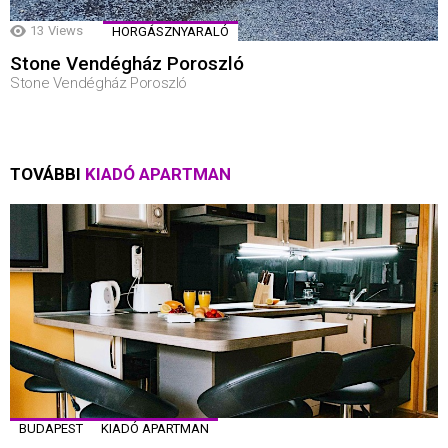
13
Views
HORGÁSZNYARALÓ
Stone Vendégház Poroszló
Stone Vendégház Poroszló
TOVÁBBI
KIADÓ APARTMAN
BUDAPEST
KIADÓ APARTMAN