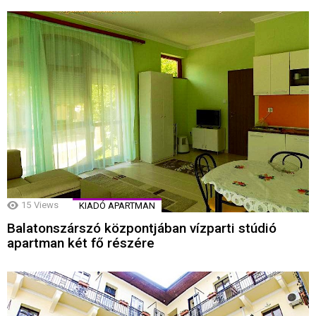
15
Views
KIADÓ APARTMAN
Balatonszárszó központjában vízparti stúdió
apartman két fő részére