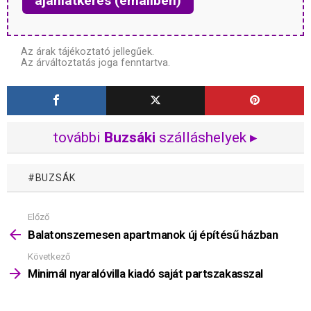
ajánlatkérés (emailben)
Az árak tájékoztató jellegűek.
Az árváltoztatás joga fenntartva.
további
Buzsáki
szálláshelyek ▸
BUZSÁK
Előző
Mutass
többet
Balatonszemesen apartmanok új építésű házban
Következő
Minimál nyaralóvilla kiadó saját partszakasszal