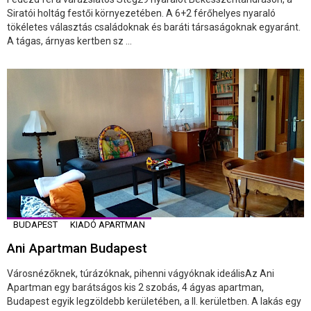
Siratói holtág festői környezetében. A 6+2 férőhelyes nyaraló
tökéletes választás családoknak és baráti társaságoknak egyaránt.
A tágas, árnyas kertben sz ...
BUDAPEST
KIADÓ APARTMAN
Ani Apartman Budapest
Városnézőknek, túrázóknak, pihenni vágyóknak ideálisAz Ani
Apartman egy barátságos kis 2 szobás, 4 ágyas apartman,
Budapest egyik legzöldebb kerületében, a II. kerületben. A lakás egy