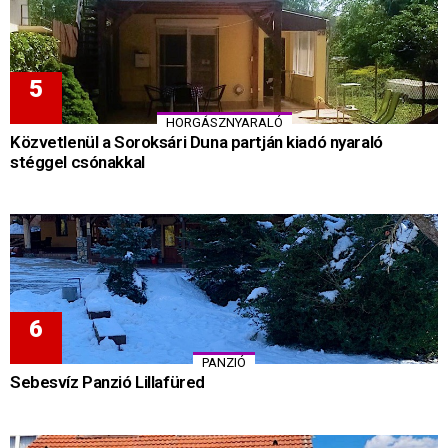
HORGÁSZNYARALÓ
Közvetlenül a Soroksári Duna partján kiadó nyaraló
stéggel csónakkal
PANZIÓ
Sebesvíz Panzió Lillafüred