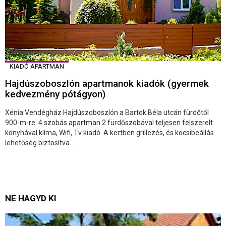
KIADÓ APARTMAN
Hajdúszoboszlón apartmanok kiadók (gyermek
kedvezmény pótágyon)
Xénia Vendégház Hajdúszoboszlón a Bartok Béla utcán fürdőtől
900-m-re. 4 szobás apartman 2 fürdőszobával teljesen felszerelt
konyhával klíma, Wifi, Tv kiadó. A kertben grillezés, és kocsibeállás
lehetőség biztosítva. ...
NE HAGYD KI