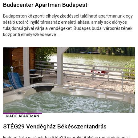
Budacenter Apartman Budapest
Budapesten központi elhelyezkedéssel található apartmanunk egy
sétáló utcáról nyíló társasház emeleti lakása, amely sok előnyös
tulajdonságával várja a vendégeket. Budapes budai városrészének
központi elhelyezkedéséve ...
KIADÓ APARTMAN
STÉG29 Vendégház Békésszentandrás
Fedezd fel a varázslatos Stég29 nyaralót Békésszentandráson, a