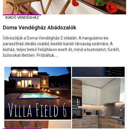
KIADÓ VENDÉGHÁZ
Doma Vendégház Abádszalók
Üdvözöljük a Doma Vendégház 2 oldalán. A hangulatos kis
parasztház ideális család, kisebb baráti társaság számára. A
kisház, teljes belső felújításon esett át, mind a burkolatot, fürdőt,
bútorokat illetően. Próbáltuk, ...