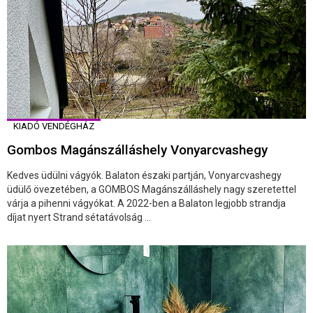
KIADÓ VENDÉGHÁZ
Gombos Magánszálláshely Vonyarcvashegy
Kedves üdülni vágyók. Balaton északi partján, Vonyarcvashegy
üdülő övezetében, a GOMBOS Magánszálláshely nagy szeretettel
várja a pihenni vágyókat. A 2022-ben a Balaton legjobb strandja
díjat nyert Strand sétatávolság ...