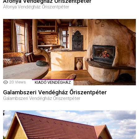
Áfonya Vendégház Őriszentpéter
Áfonya Vendégház Őriszentpéter
20
Views
KIADÓ VENDÉGHÁZ
Galambszeri Vendégház Őriszentpéter
Galambszeri Vendégház Őriszentpéter