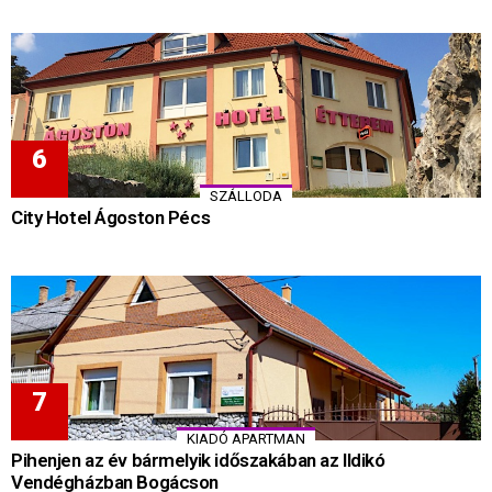
SZÁLLODA
City Hotel Ágoston Pécs
KIADÓ APARTMAN
Pihenjen az év bármelyik időszakában az Ildikó
Vendégházban Bogácson