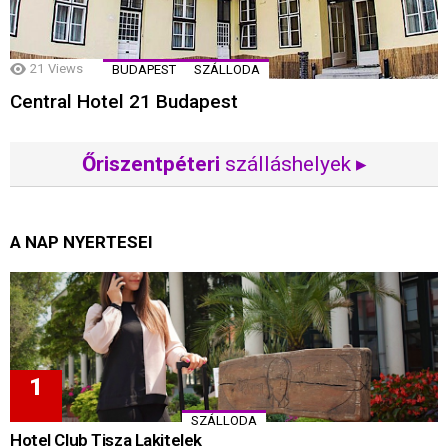
21
Views
BUDAPEST
SZÁLLODA
Central Hotel 21 Budapest
Őriszentpéteri
szálláshelyek ▸
A NAP NYERTESEI
SZÁLLODA
Hotel Club Tisza Lakitelek