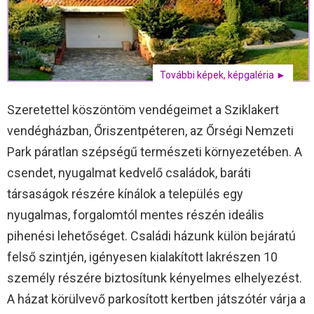
További képek, képgaléria ►
Szeretettel köszöntöm vendégeimet a Sziklakert
vendégházban, Őriszentpéteren, az Őrségi Nemzeti
Park páratlan szépségű természeti környezetében. A
csendet, nyugalmat kedvelő családok, baráti
társaságok részére kínálok a település egy
nyugalmas, forgalomtól mentes részén ideális
pihenési lehetőséget. Családi házunk külön bejáratú
felső szintjén, igényesen kialakított lakrészen 10
személy részére biztosítunk kényelmes elhelyezést.
A házat körülvevő parkosított kertben játszótér várja a