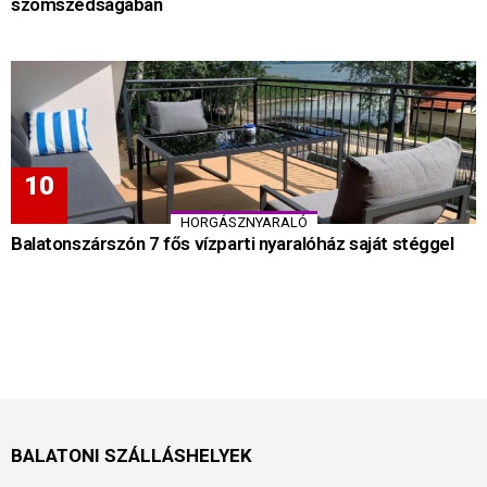
szomszédságában
HORGÁSZNYARALÓ
Balatonszárszón 7 fős vízparti nyaralóház saját stéggel
BALATONI SZÁLLÁSHELYEK