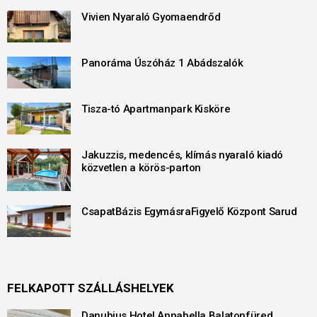
Vivien Nyaraló Gyomaendrőd
Panoráma Úszóház 1 Abádszalók
Tisza-tó Apartmanpark Kisköre
Jakuzzis, medencés, klímás nyaraló kiadó
közvetlen a körös-parton
CsapatBázis EgymásraFigyelő Központ Sarud
FELKAPOTT SZÁLLÁSHELYEK
Danubius Hotel Annabella Balatonfüred