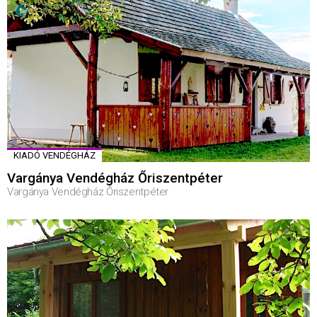
KIADÓ VENDÉGHÁZ
Vargánya Vendégház Őriszentpéter
Vargánya Vendégház Őriszentpéter