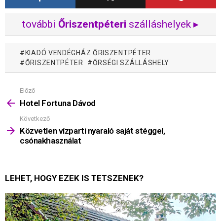
további
Őriszentpéteri
szálláshelyek ▸
KIADÓ VENDÉGHÁZ ŐRISZENTPÉTER
ŐRISZENTPÉTER
ŐRSÉGI SZÁLLÁSHELY
Előző
Mutass
többet
Hotel Fortuna Dávod
Következő
Közvetlen vízparti nyaraló saját stéggel,
csónakhasználat
LEHET, HOGY EZEK IS TETSZENEK?