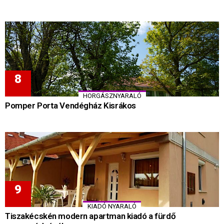
HORGÁSZNYARALÓ
Pomper Porta Vendégház Kisrákos
KIADÓ NYARALÓ
Tiszakécskén modern apartman kiadó a fürdő