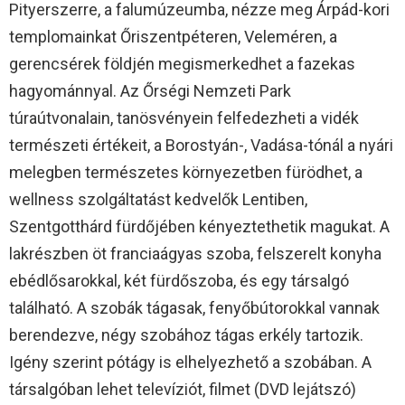
Pityerszerre, a falumúzeumba, nézze meg Árpád-kori
templomainkat Őriszentpéteren, Veleméren, a
gerencsérek földjén megismerkedhet a fazekas
hagyománnyal. Az Őrségi Nemzeti Park
túraútvonalain, tanösvényein felfedezheti a vidék
természeti értékeit, a Borostyán-, Vadása-tónál a nyári
melegben természetes környezetben fürödhet, a
wellness szolgáltatást kedvelők Lentiben,
Szentgotthárd fürdőjében kényeztethetik magukat. A
lakrészben öt franciaágyas szoba, felszerelt konyha
ebédlősarokkal, két fürdőszoba, és egy társalgó
található. A szobák tágasak, fenyőbútorokkal vannak
berendezve, négy szobához tágas erkély tartozik.
Igény szerint pótágy is elhelyezhető a szobában. A
társalgóban lehet televíziót, filmet (DVD lejátszó)