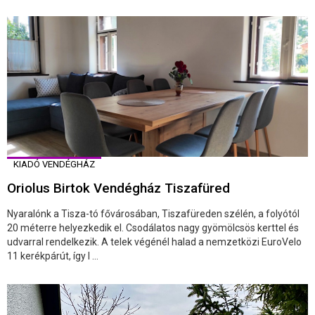
KIADÓ VENDÉGHÁZ
Oriolus Birtok Vendégház Tiszafüred
Nyaralónk a Tisza-tó fővárosában, Tiszafüreden szélén, a folyótól
20 méterre helyezkedik el. Csodálatos nagy gyömölcsös kerttel és
udvarral rendelkezik. A telek végénél halad a nemzetközi EuroVelo
11 kerékpárút, így l ...