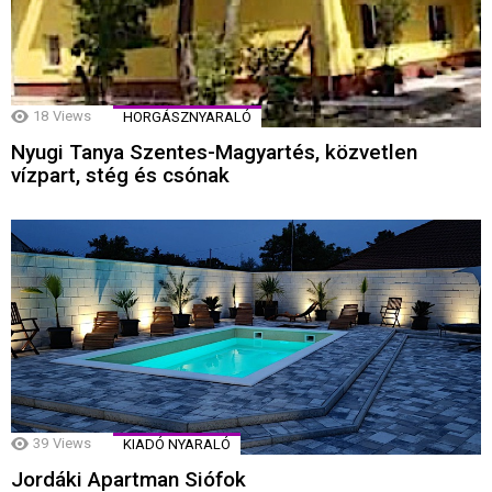
18
Views
HORGÁSZNYARALÓ
Nyugi Tanya Szentes-Magyartés, közvetlen
vízpart, stég és csónak
39
Views
KIADÓ NYARALÓ
Jordáki Apartman Siófok