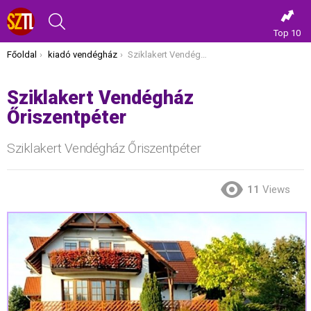
KERESÉS
Top 10
Itt vagy most:
Főoldal
kiadó vendégház
Sziklakert Vendégház Őriszentpéter
Sziklakert Vendégház
Őriszentpéter
Sziklakert Vendégház Őriszentpéter
11
Views