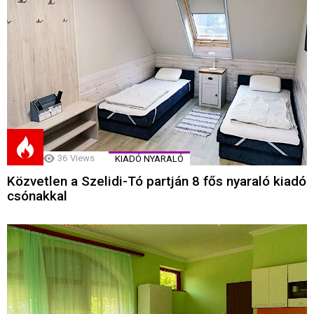
36
Views
KIADÓ NYARALÓ
Közvetlen a Szelidi-Tó partján 8 fős nyaraló kiadó
csónakkal