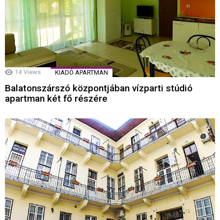
14
Views
KIADÓ APARTMAN
Balatonszárszó központjában vízparti stúdió
apartman két fő részére