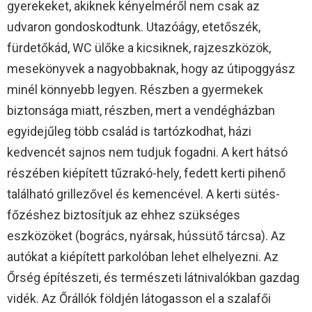
gyerekeket, akiknek kényelméről nem csak az
udvaron gondoskodtunk. Utazóágy, etetőszék,
fürdetőkád, WC ülőke a kicsiknek, rajzeszközök,
mesekönyvek a nagyobbaknak, hogy az útipoggyász
minél könnyebb legyen. Részben a gyermekek
biztonsága miatt, részben, mert a vendégházban
egyidejűleg több család is tartózkodhat, házi
kedvencét sajnos nem tudjuk fogadni. A kert hátsó
részében kiépített tűzrakó-hely, fedett kerti pihenő
található grillezővel és kemencével. A kerti sütés-
főzéshez biztosítjuk az ehhez szükséges
eszközöket (bogrács, nyársak, hússütő tárcsa). Az
autókat a kiépített parkolóban lehet elhelyezni. Az
Őrség építészeti, és természeti látnivalókban gazdag
vidék. Az Őrállók földjén látogasson el a szalafői