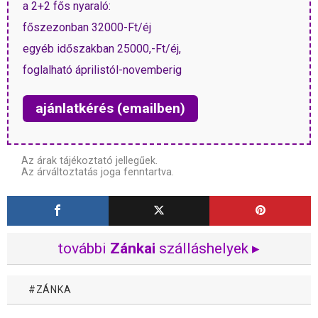
a 2+2 fős nyaraló:
főszezonban 32000-Ft/éj
egyéb időszakban 25000,-Ft/éj,
foglalható áprilistól-novemberig
ajánlatkérés (emailben)
Az árak tájékoztató jellegűek.
Az árváltoztatás joga fenntartva.
további
Zánkai
szálláshelyek ▸
ZÁNKA