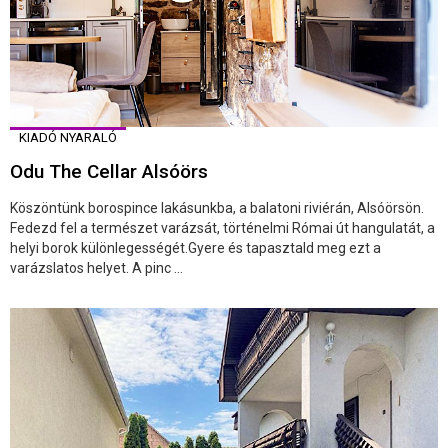
KIADÓ NYARALÓ
Odu The Cellar Alsóörs
Köszöntünk borospince lakásunkba, a balatoni riviérán, Alsóörsön.
Fedezd fel a természet varázsát, történelmi Római út hangulatát, a
helyi borok különlegességét.Gyere és tapasztald meg ezt a
varázslatos helyet. A pinc ...