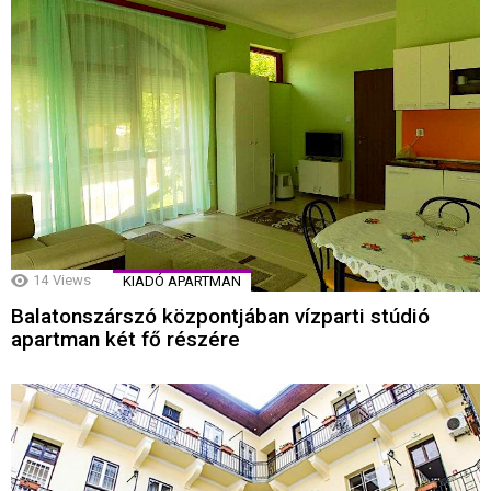
14
Views
KIADÓ APARTMAN
Balatonszárszó központjában vízparti stúdió
apartman két fő részére