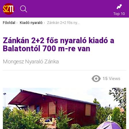
KERESÉS
Top 10
Itt vagy most:
Főoldal
Kiadó nyaraló
Zánkán 2+2 fős nyaraló kiadó a Balatontól 700 m-re van
Zánkán 2+2 fős nyaraló kiadó a
Balatontól 700 m-re van
Mongesz Nyaraló Zánka
15
Views