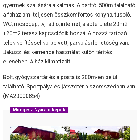
gyermek szállására alkalmas. A parttól 500m található
a faház ami teljesen összkomfortos konyha, tusoló,
WC, mosógép, tv, rádió, internet, alapterülete 20m2
+20m2 terasz kapcsolódik hozzá. A hozzá tartozó
telek kerítéssel körbe vett, parkolási lehetőség van.
Jakuzzi és kemence használat külön térítés
ellenében. A ház klimatizált.
Bolt, gyógyszertár és a posta is 200m-en belül
található. Sportpálya és játszótér a szomszédban van.
(MA20000854)
Mongesz Nyaraló képek