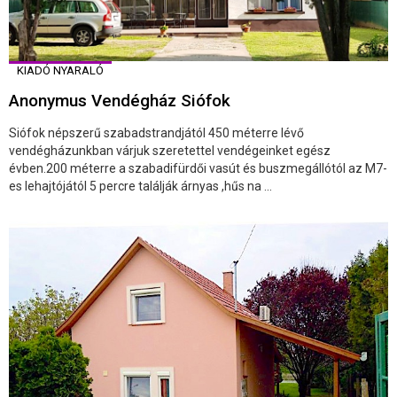
KIADÓ NYARALÓ
Anonymus Vendégház Siófok
Siófok népszerű szabadstrandjától 450 méterre lévő
vendégházunkban várjuk szeretettel vendégeinket egész
évben.200 méterre a szabadifürdői vasút és buszmegállótól az M7-
es lehajtójától 5 percre találják árnyas ,hűs na ...