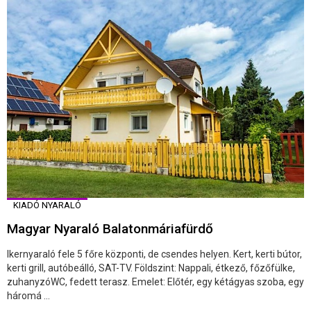
KIADÓ NYARALÓ
Magyar Nyaraló Balatonmáriafürdő
Ikernyaraló fele 5 főre központi, de csendes helyen. Kert, kerti bútor,
kerti grill, autóbeálló, SAT-TV. Földszint: Nappali, étkező, főzőfülke,
zuhanyzóWC, fedett terasz. Emelet: Előtér, egy kétágyas szoba, egy
háromá ...