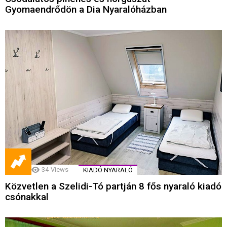
Gyomaendrődön a Dia Nyaralóházban
34
Views
KIADÓ NYARALÓ
Közvetlen a Szelidi-Tó partján 8 fős nyaraló kiadó
csónakkal