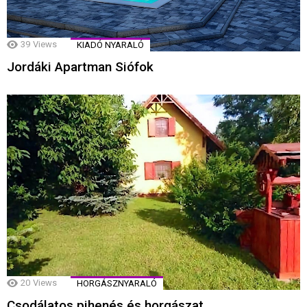
39
Views
KIADÓ NYARALÓ
Jordáki Apartman Siófok
20
Views
HORGÁSZNYARALÓ
Csodálatos pihenés és horgászat