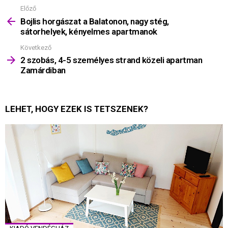
Előző
Mutass
többet
Bojlis horgászat a Balatonon, nagy stég,
sátorhelyek, kényelmes apartmanok
Következő
2 szobás, 4-5 személyes strand közeli apartman
Zamárdiban
LEHET, HOGY EZEK IS TETSZENEK?