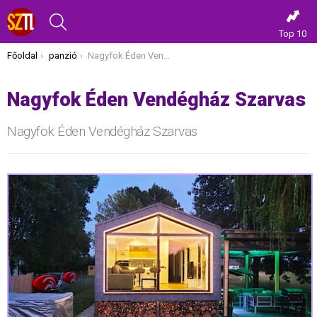
KERESÉS
Top 10
Itt vagy most:
Főoldal
panzió
Nagyfok Éden Vendégház Szarvas
Nagyfok Éden Vendégház Szarvas
Nagyfok Éden Vendégház Szarvas