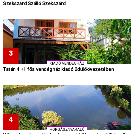
Szekszárd Szálló Szekszárd
KIADÓ VENDÉGHÁZ
Tatán 4 +1 fős vendégház kiadó üdülőövezetében
HORGÁSZNYARALÓ