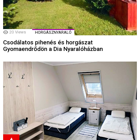
20
Views
HORGÁSZNYARALÓ
Csodálatos pihenés és horgászat
Gyomaendrődön a Dia Nyaralóházban