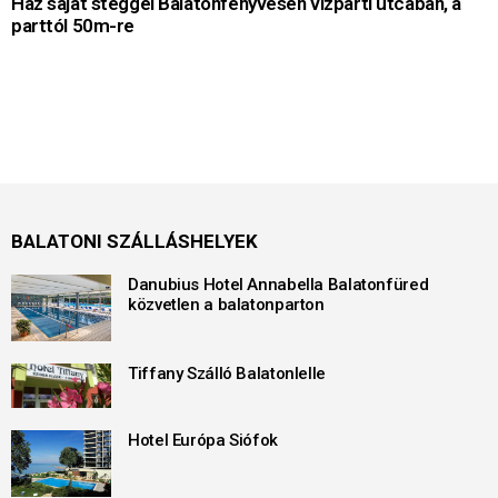
Ház saját stéggel Balatonfenyvesen vízparti utcában, a
parttól 50m-re
BALATONI SZÁLLÁSHELYEK
Danubius Hotel Annabella Balatonfüred
közvetlen a balatonparton
Tiffany Szálló Balatonlelle
Hotel Európa Siófok