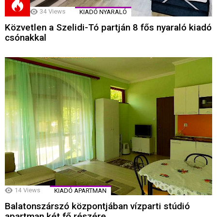
34
Views
KIADÓ NYARALÓ
Közvetlen a Szelidi-Tó partján 8 fős nyaraló kiadó
csónakkal
14
Views
KIADÓ APARTMAN
Balatonszárszó központjában vízparti stúdió
apartman két fő részére