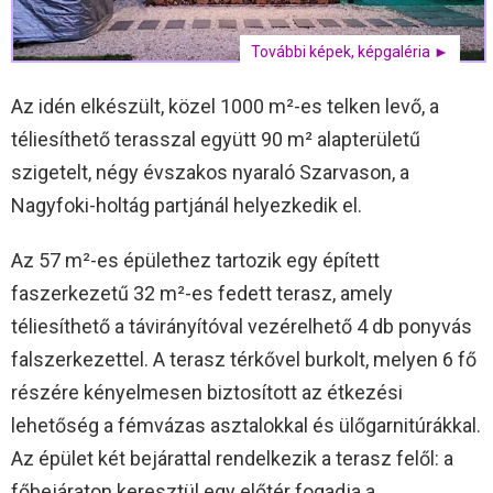
További képek, képgaléria ►
Az idén elkészült, közel 1000 m²-es telken levő, a
téliesíthető terasszal együtt 90 m² alapterületű
szigetelt, négy évszakos nyaraló Szarvason, a
Nagyfoki-holtág partjánál helyezkedik el.
Az 57 m²-es épülethez tartozik egy épített
faszerkezetű 32 m²-es fedett terasz, amely
téliesíthető a távirányítóval vezérelhető 4 db ponyvás
falszerkezettel. A terasz térkővel burkolt, melyen 6 fő
részére kényelmesen biztosított az étkezési
lehetőség a fémvázas asztalokkal és ülőgarnitúrákkal.
Az épület két bejárattal rendelkezik a terasz felől: a
főbejáraton keresztül egy előtér fogadja a