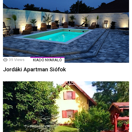
39
Views
KIADÓ NYARALÓ
Jordáki Apartman Siófok