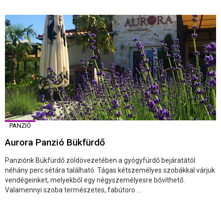
PANZIÓ
Aurora Panzió Bükfürdő
Panziónk Bükfürdő zöldövezetében a gyógyfürdő bejáratától
néhány perc sétára található. Tágas kétszemélyes szobákkal várjuk
vendégeinket, melyekből egy négyszemélyesre bővíthető.
Valamennyi szoba természetes, fabútoro ...