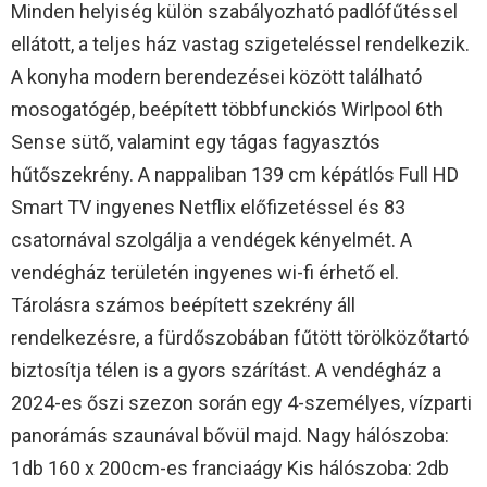
Minden helyiség külön szabályozható padlófűtéssel
ellátott, a teljes ház vastag szigeteléssel rendelkezik.
A konyha modern berendezései között található
mosogatógép, beépített többfunckiós Wirlpool 6th
Sense sütő, valamint egy tágas fagyasztós
hűtőszekrény. A nappaliban 139 cm képátlós Full HD
Smart TV ingyenes Netflix előfizetéssel és 83
csatornával szolgálja a vendégek kényelmét. A
vendégház területén ingyenes wi-fi érhető el.
Tárolásra számos beépített szekrény áll
rendelkezésre, a fürdőszobában fűtött törölközőtartó
biztosítja télen is a gyors szárítást. A vendégház a
2024-es őszi szezon során egy 4-személyes, vízparti
panorámás szaunával bővül majd. Nagy hálószoba:
1db 160 x 200cm-es franciaágy Kis hálószoba: 2db