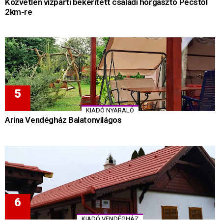
Közvetlen vízparti bekerített családi horgásztó Pécstől
2km-re
KIADÓ NYARALÓ
Arina Vendégház Balatonvilágos
KIADÓ VENDÉGHÁZ