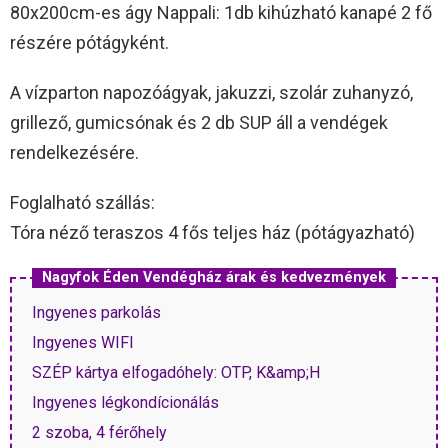
80x200cm-es ágy Nappali: 1db kihúzható kanapé 2 fő
részére pótágyként.
A vízparton napozóágyak, jakuzzi, szolár zuhanyzó,
grillező, gumicsónak és 2 db SUP áll a vendégek
rendelkezésére.
Foglalható szállás:
Tóra néző teraszos 4 fős teljes ház (pótágyazható)
Nagyfok Éden Vendégház árak és kedvezmények
Ingyenes parkolás
Ingyenes WIFI
SZÉP kártya elfogadóhely: OTP, K&amp;H
Ingyenes légkondícionálás
2 szoba, 4 férőhely