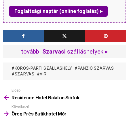
Foglaltsági naptár (online foglalás) ▸
további
Szarvasi
szálláshelyek ▸
KÖRÖS-PARTI SZÁLLÁSHELY
PANZIÓ SZARVAS
SZARVAS
VIR
Előző
Mutass
többet
Residence Hotel Balaton Siófok
Következő
Öreg Prés Butikhotel Mór