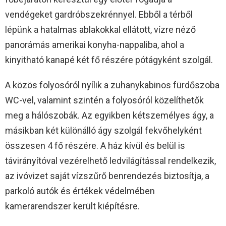
vendégeket gardróbszekrénnyel. Ebből a térből
lépünk a hatalmas ablakokkal ellátott, vízre néző
panorámás amerikai konyha-nappaliba, ahol a
kinyitható kanapé két fő részére pótágyként szolgál.
A közös folyosóról nyílik a zuhanykabinos fürdőszoba
WC-vel, valamint szintén a folyosóról közelíthetők
meg a hálószobák. Az egyikben kétszemélyes ágy, a
másikban két különálló ágy szolgál fekvőhelyként
összesen 4 fő részére. A ház kívül és belül is
távirányítóval vezérelhető ledvilágítással rendelkezik,
az ivóvizet saját vízszűrő benrendezés biztosítja, a
parkoló autók és értékek védelmében
kamerarendszer került kiépítésre.