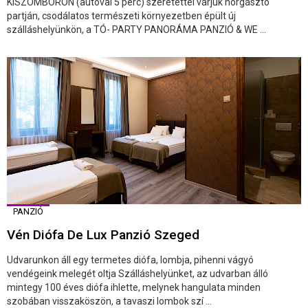
KISZOMBORON (autóval 5 perc) szeretettel várjuk horgásztó
partján, csodálatos természeti környezetben épült új
szálláshelyünkön, a TÓ- PARTY PANORÁMA PANZIÓ & WE ...
PANZIÓ
Vén Diófa De Lux Panzió Szeged
Udvarunkon áll egy termetes diófa, lombja, pihenni vágyó
vendégeink melegét oltja Szálláshelyünket, az udvarban álló
mintegy 100 éves diófa ihlette, melynek hangulata minden
szobában visszaköszön, a tavaszi lombok szí ...