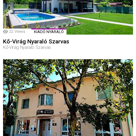
22
Views
KIADÓ NYARALÓ
Kő-Virág Nyaraló Szarvas
Kő-Virág Nyaraló Szarvas