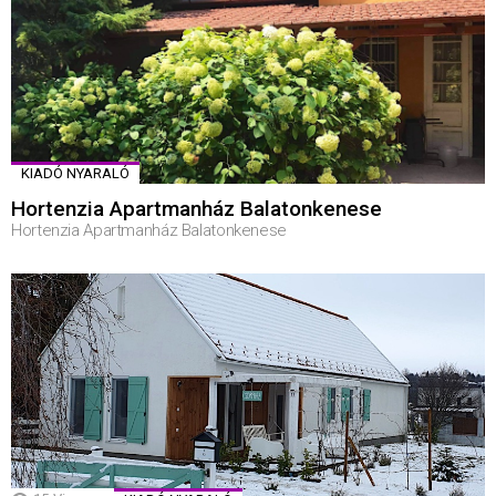
KIADÓ NYARALÓ
Hortenzia Apartmanház Balatonkenese
Hortenzia Apartmanház Balatonkenese