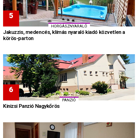
HORGÁSZNYARALÓ
Jakuzzis, medencés, klímás nyaraló kiadó közvetlen a
körös-parton
PANZIÓ
Kinizsi Panzió Nagykőrös