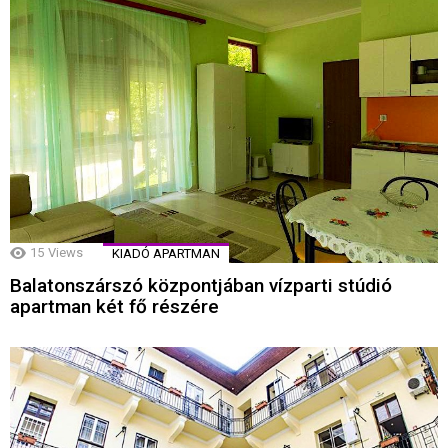
15
Views
KIADÓ APARTMAN
Balatonszárszó központjában vízparti stúdió
apartman két fő részére