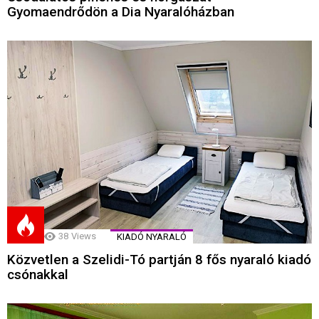
Gyomaendrődön a Dia Nyaralóházban
38
Views
KIADÓ NYARALÓ
Közvetlen a Szelidi-Tó partján 8 fős nyaraló kiadó
csónakkal