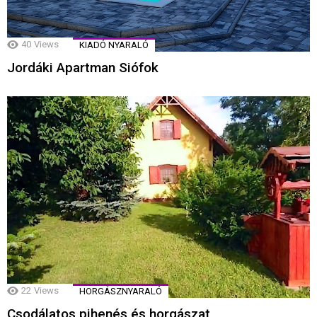
40
Views
KIADÓ NYARALÓ
Jordáki Apartman Siófok
22
Views
HORGÁSZNYARALÓ
Csodálatos pihenés és horgászat