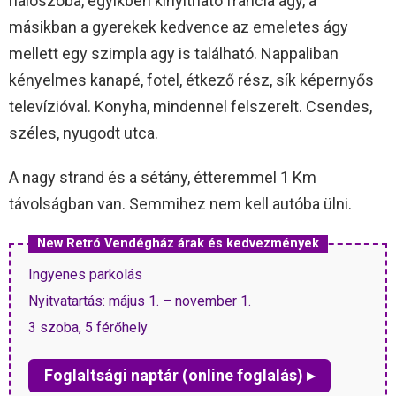
hálószoba, egyikben kinyitható francia ágy, a
másikban a gyerekek kedvence az emeletes ágy
mellett egy szimpla agy is található. Nappaliban
kényelmes kanapé, fotel, étkező rész, sík képernyős
televízióval. Konyha, mindennel felszerelt. Csendes,
széles, nyugodt utca.
A nagy strand és a sétány, étteremmel 1 Km
távolságban van. Semmihez nem kell autóba ülni.
New Retró Vendégház árak és kedvezmények
Ingyenes parkolás
Nyitvatartás: május 1. – november 1.
3 szoba, 5 férőhely
Foglaltsági naptár (online foglalás) ▸