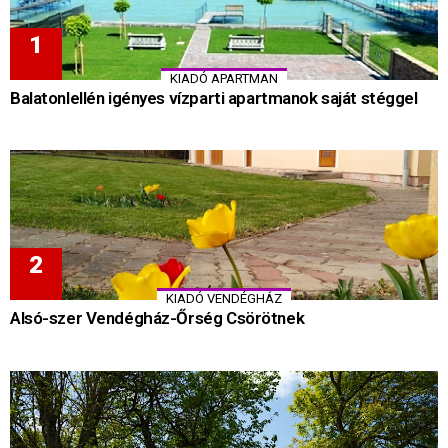
KIADÓ APARTMAN
Balatonlellén igényes vízparti apartmanok saját stéggel
KIADÓ VENDÉGHÁZ
Alsó-szer Vendégház-Őrség Csörötnek