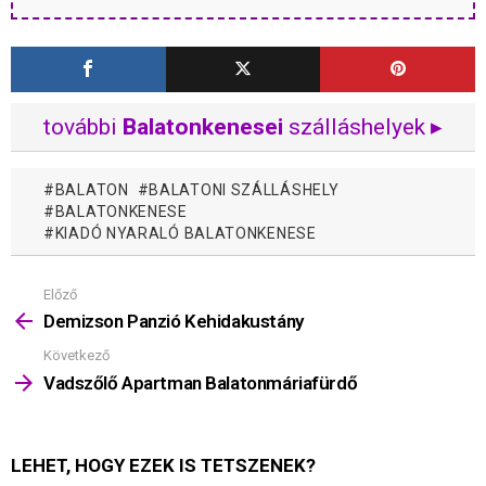
további
Balatonkenesei
szálláshelyek ▸
BALATON
BALATONI SZÁLLÁSHELY
BALATONKENESE
KIADÓ NYARALÓ BALATONKENESE
Előző
Mutass
többet
Demizson Panzió Kehidakustány
Következő
Vadszőlő Apartman Balatonmáriafürdő
LEHET, HOGY EZEK IS TETSZENEK?