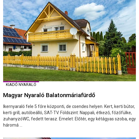
KIADÓ NYARALÓ
Magyar Nyaraló Balatonmáriafürdő
Ikernyaraló fele 5 főre központi, de csendes helyen. Kert, kerti bútor,
kerti grill, autóbeálló, SAT-TV. Földszint: Nappali, étkező, főzőfülke,
zuhanyzóWC, fedett terasz. Emelet: Előtér, egy kétágyas szoba, egy
háromá ...