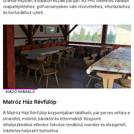
Grande Házban, a Balaton északi partján. Az FHG tökéletes vállalati
csapatépítéshez, golfversenyeken való részvételhez, vitorlázáshoz
és bortúrákhoz üzleti ...
KIADÓ NYARALÓ
Matróz Ház Révfülöp
A Matróz Ház Révfülöp központjában található, pár perces sétára a
strandtól, mólótól, bároktól és éttermektől. Központi
elhelyezkedése ellenére fekvése rendkívül csendes és elszigetelt,
tökéletes helyszínt biztosítva ...