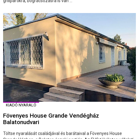
grillpartikra, bográcsozásra is van ...
KIADÓ NYARALÓ
Fövenyes House Grande Vendégház
Balatonudvari
Töltse nyaralását családjával és barátaival a Fövenyes House