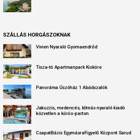
SZÁLLÁS HORGÁSZOKNAK
Vivien Nyaraló Gyomaendrőd
Tisza-tó Apartmanpark Kisköre
Panoráma Úszóház 1 Abádszalók
Jakuzzis, medencés, klímás nyaraló kiadó
közvetlen a körös-parton
CsapatBázis EgymásraFigyelő Központ Sarud