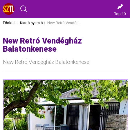
KERESÉS
Top 10
Itt vagy most:
Főoldal
Kiadó nyaraló
New Retró Vendégház Balatonkenese
New Retró Vendégház
Balatonkenese
New Retró Vendégház Balatonkenese