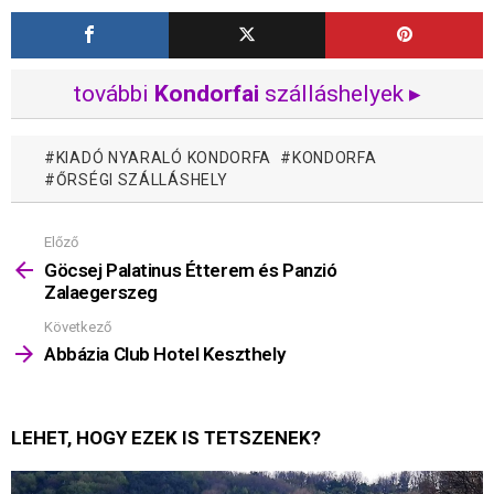
további
Kondorfai
szálláshelyek ▸
KIADÓ NYARALÓ KONDORFA
KONDORFA
ŐRSÉGI SZÁLLÁSHELY
Előző
Mutass
többet
Göcsej Palatinus Étterem és Panzió
Zalaegerszeg
Következő
Abbázia Club Hotel Keszthely
LEHET, HOGY EZEK IS TETSZENEK?