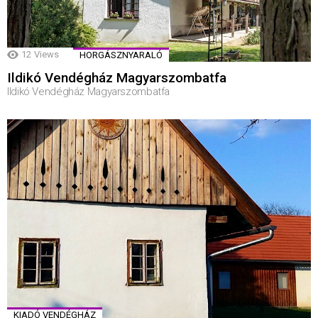
12
Views
HORGÁSZNYARALÓ
Ildikó Vendégház Magyarszombatfa
Ildikó Vendégház Magyarszombatfa
KIADÓ VENDÉGHÁZ