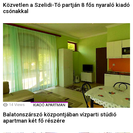
Közvetlen a Szelidi-Tó partján 8 fős nyaraló kiadó
csónakkal
14
Views
KIADÓ APARTMAN
Balatonszárszó központjában vízparti stúdió
apartman két fő részére