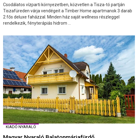
Csodálatos vízparti környezetben, közvetlen a Tisza-tó partján
Tiszafüreden várja vendégeit a Timber Home apartmanok 3 darab
2 fős deluxe faházzal. Minden ház saját wellness részleggel
rendelkezik, fényterápiás hidrom ...
KIADÓ NYARALÓ
Magyar Nyaraló Balatonmáriafürdő