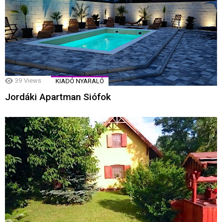
39
Views
KIADÓ NYARALÓ
Jordáki Apartman Siófok