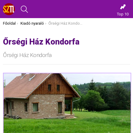
KERESÉS
Top 10
Itt vagy most:
Főoldal
Kiadó nyaraló
Őrségi Ház Kondorfa
Őrségi Ház Kondorfa
Őrségi Ház Kondorfa