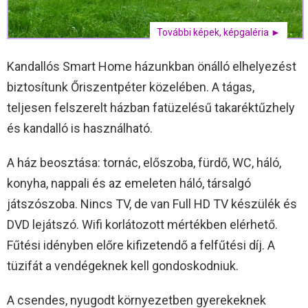
További képek, képgaléria ►
Kandallós Smart Home házunkban önálló elhelyezést
biztosítunk Őriszentpéter közelében. A tágas,
teljesen felszerelt házban fatüzelésű takaréktűzhely
és kandalló is használható.
A ház beosztása: tornác, előszoba, fürdő, WC, háló,
konyha, nappali és az emeleten háló, társalgó
játszószoba. Nincs TV, de van Full HD TV készülék és
DVD lejátszó. Wifi korlátozott mértékben elérhető.
Fűtési idényben előre kifizetendő a felfűtési díj. A
tüzifát a vendégeknek kell gondoskodniuk.
A csendes, nyugodt környezetben gyerekeknek