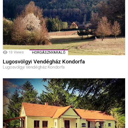
13
Views
HORGÁSZNYARALÓ
Lugosvölgyi Vendégház Kondorfa
Lugosvölgyi Vendégház Kondorfa