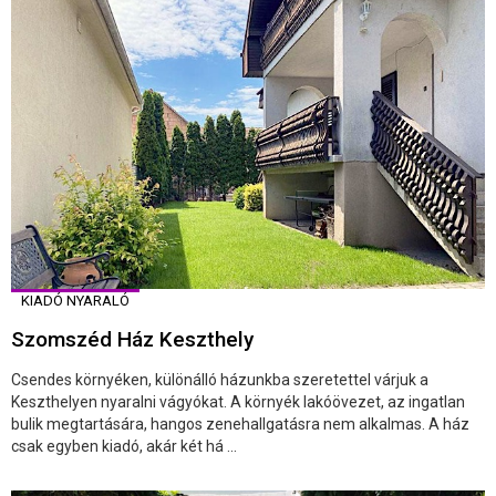
KIADÓ NYARALÓ
Szomszéd Ház Keszthely
Csendes környéken, különálló házunkba szeretettel várjuk a
Keszthelyen nyaralni vágyókat. A környék lakóövezet, az ingatlan
bulik megtartására, hangos zenehallgatásra nem alkalmas. A ház
csak egyben kiadó, akár két há ...