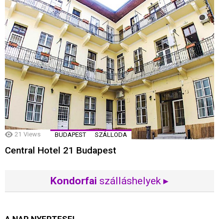
21
Views
BUDAPEST
SZÁLLODA
Central Hotel 21 Budapest
Kondorfai
szálláshelyek ▸
A NAP NYERTESEI