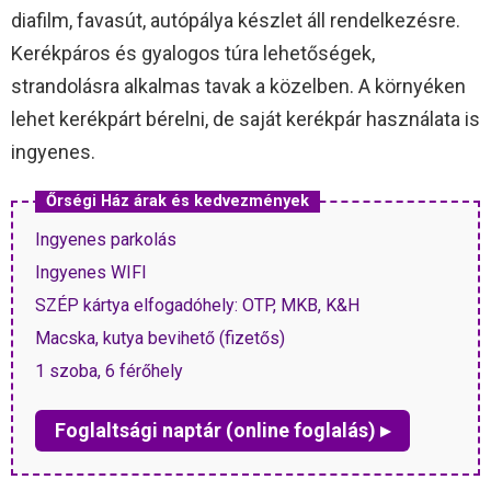
diafilm, favasút, autópálya készlet áll rendelkezésre.
Kerékpáros és gyalogos túra lehetőségek,
strandolásra alkalmas tavak a közelben. A környéken
lehet kerékpárt bérelni, de saját kerékpár használata is
ingyenes.
Őrségi Ház árak és kedvezmények
Ingyenes parkolás
Ingyenes WIFI
SZÉP kártya elfogadóhely: OTP, MKB, K&H
Macska, kutya bevihető (fizetős)
1 szoba, 6 férőhely
Foglaltsági naptár (online foglalás) ▸