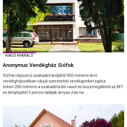
KIADÓ NYARALÓ
Anonymus Vendégház Siófok
Siófok népszerű szabadstrandjától 450 méterre lévő
vendégházunkban várjuk szeretettel vendégeinket egész
évben.200 méterre a szabadifürdői vasút és buszmegállótól az M7-
es lehajtójától 5 percre találják árnyas ,hűs na ...