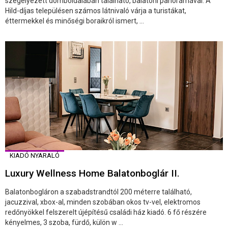
szegélyezett domboldalában található, balatoni panorámával. A
Hild-díjas településen számos látnivaló várja a turistákat,
éttermekkel és minőségi boraikról ismert, ...
KIADÓ NYARALÓ
Luxury Wellness Home Balatonboglár II.
Balatonbogláron a szabadstrandtól 200 méterre található,
jacuzzival, xbox-al, minden szobában okos tv-vel, elektromos
redőnyökkel felszerelt újépítésű családi ház kiadó. 6 fő részére
kényelmes, 3 szoba, fürdő, külön w ...