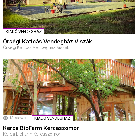
KIADÓ VENDÉGHÁZ
Őrségi Katicás Vendégház Viszák
Őrségi Katicás Vendégház Viszák
13
Views
KIADÓ VENDÉGHÁZ
Kerca BioFarm Kercaszomor
Kerca BioFarm Kercaszomor