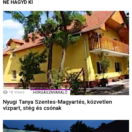
NE HAGYD KI
18
Views
HORGÁSZNYARALÓ
Nyugi Tanya Szentes-Magyartés, közvetlen
vízpart, stég és csónak