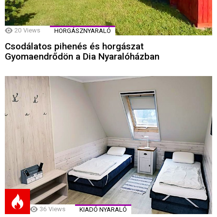
20
Views
HORGÁSZNYARALÓ
Csodálatos pihenés és horgászat
Gyomaendrődön a Dia Nyaralóházban
36
Views
KIADÓ NYARALÓ