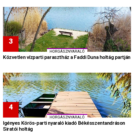
HORGÁSZNYARALÓ
Közvetlen vízparti parasztház a Faddi Duna holtág partján
HORGÁSZNYARALÓ
Igényes Körös-parti nyaraló kiadó Békésszentandráson
Siratói holtág