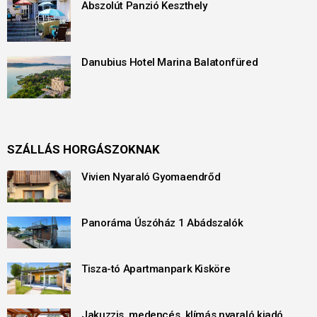
Abszolút Panzió Keszthely
Danubius Hotel Marina Balatonfüred
SZÁLLÁS HORGÁSZOKNAK
Vivien Nyaraló Gyomaendrőd
Panoráma Úszóház 1 Abádszalók
Tisza-tó Apartmanpark Kisköre
Jakuzzis, medencés, klímás nyaraló kiadó