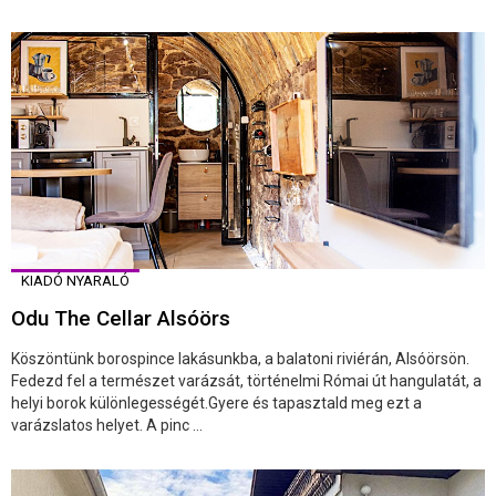
KIADÓ NYARALÓ
Odu The Cellar Alsóörs
Köszöntünk borospince lakásunkba, a balatoni riviérán, Alsóörsön.
Fedezd fel a természet varázsát, történelmi Római út hangulatát, a
helyi borok különlegességét.Gyere és tapasztald meg ezt a
varázslatos helyet. A pinc ...