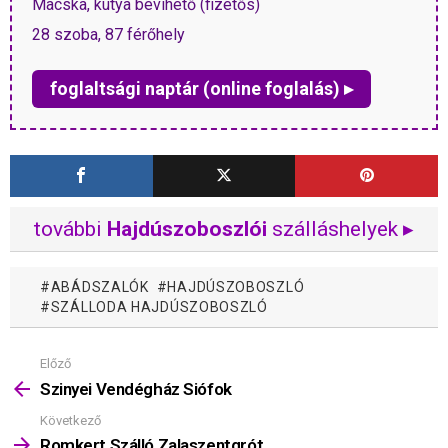
Macska, kutya bevihető (fizetős)
28 szoba, 87 férőhely
foglaltsági naptár (online foglalás) ▸
további
Hajdúszoboszlói
szálláshelyek ▸
ABÁDSZALÓK
HAJDÚSZOBOSZLÓ
SZÁLLODA HAJDÚSZOBOSZLÓ
Előző
Mutass
többet
Szinyei Vendégház Siófok
Következő
Romkert Szálló Zalaszentgrót