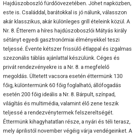
Hajdúszoboszló fürdőövezetében. Jöhet napközben,
este is. Családdal, barátokkal is jó nálunk, válasszon
akár klasszikus, akár különleges grill ételeink közül. A
Nr. 8. Étterem a híres hajdúszoboszlói Mátyás király
sétányt egyedi gasztronómiai élményekkel teszi
teljessé. Évente kétszer frissülő étlappal és izgalmas
szezonális táblás ajánlattal készülünk. Céges és
privát rendezvényekre is a Nr. 8. a megfelelő
megoldás. Ültetett vacsora esetén éttermünk 130
főig, különtermünk 60 főig foglalható, állófogadás
esetén 200 főig ideális a Nr. 8. Bárpult, színpad,
világítás és multimédia, valamint élő zene teszik
teljessé a rendezvénytermek felszereltségét.
Éttermünk kihagyhatatlan része, a nyári és téli terasz,
mely áprilistól november végéig várja vendégeinket. A