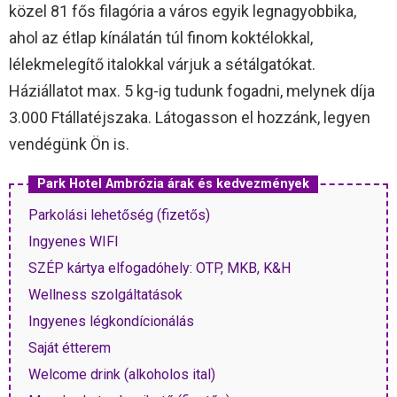
közel 81 fős filagória a város egyik legnagyobbika,
ahol az étlap kínálatán túl finom koktélokkal,
lélekmelegítő italokkal várjuk a sétálgatókat.
Háziállatot max. 5 kg-ig tudunk fogadni, melynek díja
3.000 Ftállatéjszaka. Látogasson el hozzánk, legyen
vendégünk Ön is.
Park Hotel Ambrózia árak és kedvezmények
Parkolási lehetőség (fizetős)
Ingyenes WIFI
SZÉP kártya elfogadóhely: OTP, MKB, K&H
Wellness szolgáltatások
Ingyenes légkondícionálás
Saját étterem
Welcome drink (alkoholos ital)