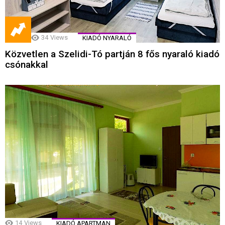
34
Views
KIADÓ NYARALÓ
Közvetlen a Szelidi-Tó partján 8 fős nyaraló kiadó
csónakkal
14
Views
KIADÓ APARTMAN