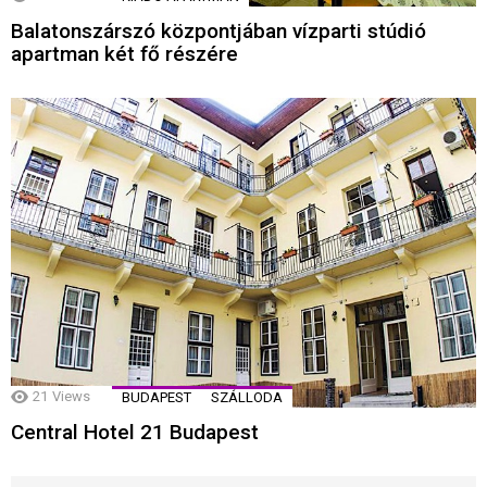
Balatonszárszó központjában vízparti stúdió
apartman két fő részére
21
Views
BUDAPEST
SZÁLLODA
Central Hotel 21 Budapest