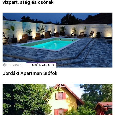
vízpart, stég és csónak
39
Views
KIADÓ NYARALÓ
Jordáki Apartman Siófok