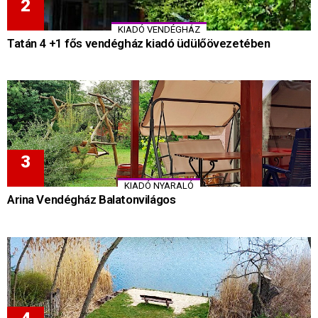
KIADÓ VENDÉGHÁZ
Tatán 4 +1 fős vendégház kiadó üdülőövezetében
KIADÓ NYARALÓ
Arina Vendégház Balatonvilágos