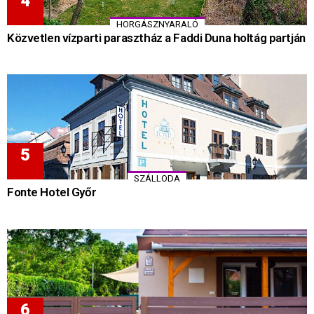
HORGÁSZNYARALÓ
Közvetlen vízparti parasztház a Faddi Duna holtág partján
SZÁLLODA
Fonte Hotel Győr