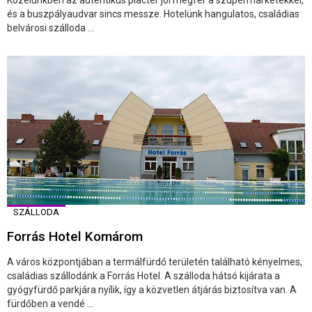
Közelünkben az autentikus piactér jól megfér a szupermarketekkel,
és a buszpályaudvar sincs messze. Hotelünk hangulatos, családias
belvárosi szálloda ...
SZÁLLODA
Forrás Hotel Komárom
A város központjában a termálfürdő területén található kényelmes,
családias szállodánk a Forrás Hotel. A szálloda hátsó kijárata a
gyógyfürdő parkjára nyílik, így a közvetlen átjárás biztosítva van. A
fürdőben a vendé ...