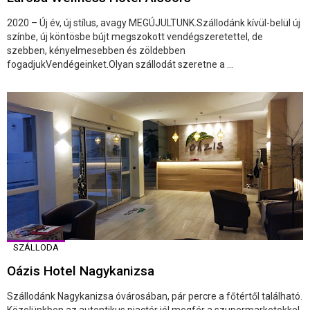
2020 – Új év, új stílus, avagy MEGÚJULTUNK.Szállodánk kívül-belül új
színbe, új köntösbe bújt megszokott vendégszeretettel, de
szebben, kényelmesebben és zöldebben
fogadjukVendégeinket.Olyan szállodát szeretne a ...
SZÁLLODA
Oázis Hotel Nagykanizsa
Szállodánk Nagykanizsa óvárosában, pár percre a főtértől található.