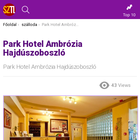
KERESÉS
Top 10
Itt vagy most:
Főoldal
szálloda
Park Hotel Ambrózia Hajdúszoboszló
Park Hotel Ambrózia
Hajdúszoboszló
Park Hotel Ambrózia Hajdúszoboszló
43
Views