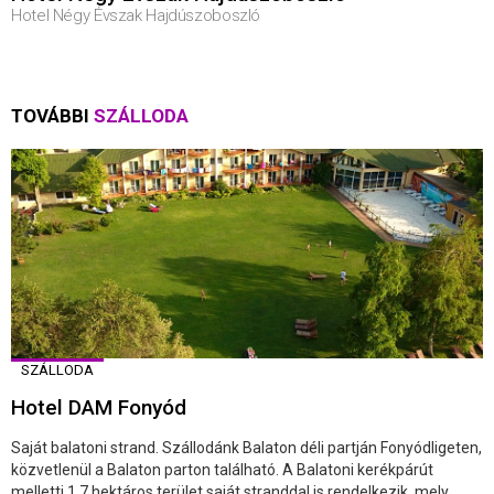
Hotel Négy Évszak Hajdúszoboszló
TOVÁBBI
SZÁLLODA
SZÁLLODA
Hotel DAM Fonyód
Saját balatoni strand. Szállodánk Balaton déli partján Fonyódligeten,
közvetlenül a Balaton parton található. A Balatoni kerékpárút
melletti 1,7 hektáros terület saját stranddal is rendelkezik, mely