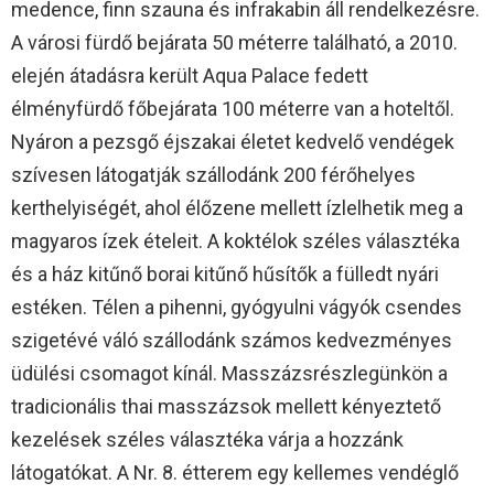
medence, finn szauna és infrakabin áll rendelkezésre.
A városi fürdő bejárata 50 méterre található, a 2010.
elején átadásra került Aqua Palace fedett
élményfürdő főbejárata 100 méterre van a hoteltől.
Nyáron a pezsgő éjszakai életet kedvelő vendégek
szívesen látogatják szállodánk 200 férőhelyes
kerthelyiségét, ahol élőzene mellett ízlelhetik meg a
magyaros ízek ételeit. A koktélok széles választéka
és a ház kitűnő borai kitűnő hűsítők a fülledt nyári
estéken. Télen a pihenni, gyógyulni vágyók csendes
szigetévé váló szállodánk számos kedvezményes
üdülési csomagot kínál. Masszázsrészlegünkön a
tradicionális thai masszázsok mellett kényeztető
kezelések széles választéka várja a hozzánk
látogatókat. A Nr. 8. étterem egy kellemes vendéglő