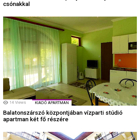
csónakkal
14
Views
KIADÓ APARTMAN
Balatonszárszó központjában vízparti stúdió
apartman két fő részére