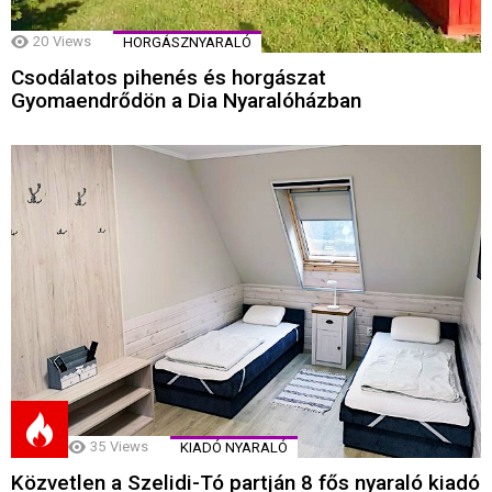
20
Views
HORGÁSZNYARALÓ
Csodálatos pihenés és horgászat
Gyomaendrődön a Dia Nyaralóházban
35
Views
KIADÓ NYARALÓ
Közvetlen a Szelidi-Tó partján 8 fős nyaraló kiadó