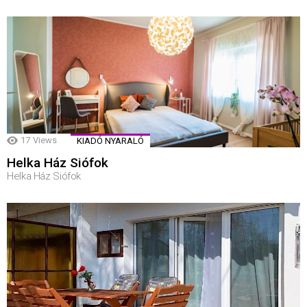
17
Views
KIADÓ NYARALÓ
Helka Ház Siófok
Helka Ház Siófok