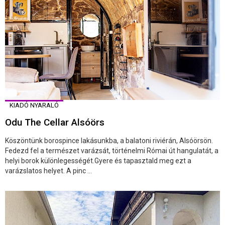
KIADÓ NYARALÓ
Odu The Cellar Alsóörs
Köszöntünk borospince lakásunkba, a balatoni riviérán, Alsóörsön.
Fedezd fel a természet varázsát, történelmi Római út hangulatát, a
helyi borok különlegességét.Gyere és tapasztald meg ezt a
varázslatos helyet. A pinc ...