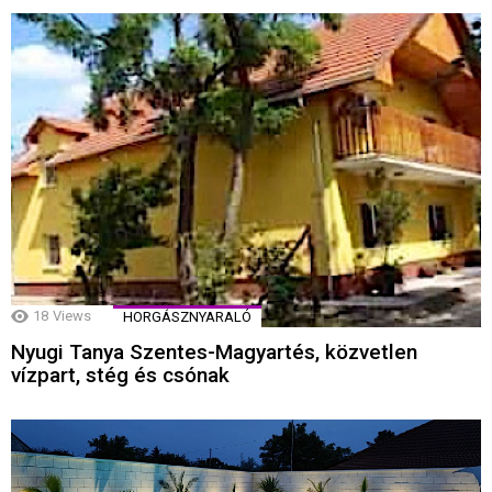
18
Views
HORGÁSZNYARALÓ
Nyugi Tanya Szentes-Magyartés, közvetlen
vízpart, stég és csónak