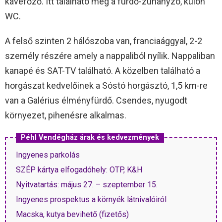
kávéfőző. Itt található még a fürdő-zuhanyzó, külön
WC.
A felső szinten 2 hálószoba van, franciaággyal, 2-2
személy részére amely a nappaliból nyílik. Nappaliban
kanapé és SAT-TV található. A közelben található a
horgászat kedvelőinek a Sóstó horgásztó, 1,5 km-re
van a Galérius élményfürdő. Csendes, nyugodt
környezet, pihenésre alkalmas.
Péhl Vendégház árak és kedvezmények
Ingyenes parkolás
SZÉP kártya elfogadóhely: OTP, K&H
Nyitvatartás: május 27. – szeptember 15.
Ingyenes prospektus a környék látnivalóiról
Macska, kutya bevihető (fizetős)