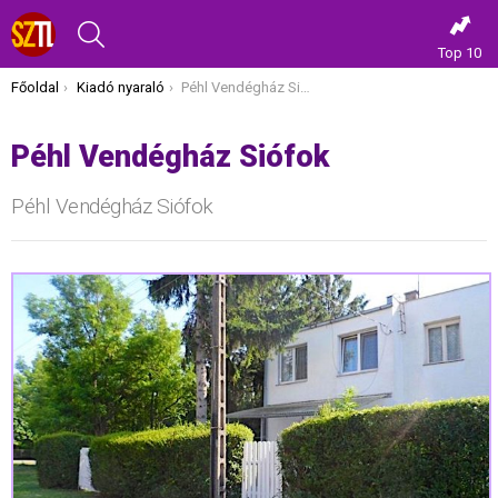
KERESÉS
Top 10
Itt vagy most:
Főoldal
Kiadó nyaraló
Péhl Vendégház Siófok
Péhl Vendégház Siófok
Péhl Vendégház Siófok