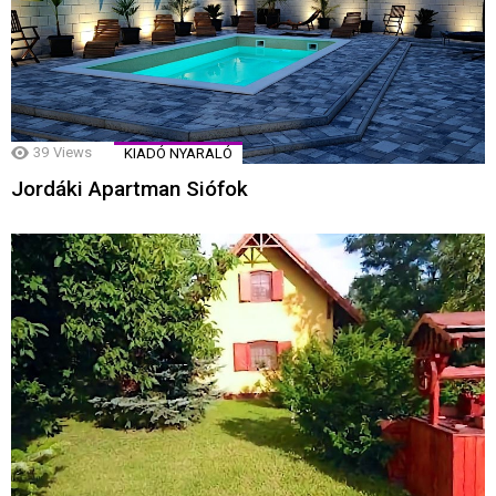
39
Views
KIADÓ NYARALÓ
Jordáki Apartman Siófok