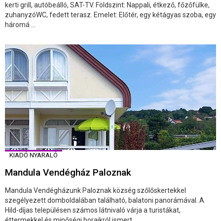
kerti grill, autóbeálló, SAT-TV. Földszint: Nappali, étkező, főzőfülke,
zuhanyzóWC, fedett terasz. Emelet: Előtér, egy kétágyas szoba, egy
háromá ...
KIADÓ NYARALÓ
Mandula Vendégház Paloznak
Mandula Vendégházunk Paloznak község szőlőskertekkel
szegélyezett domboldalában található, balatoni panorámával. A
Hild-díjas településen számos látnivaló várja a turistákat,
éttermekkel és minőségi boraikról ismert, ...