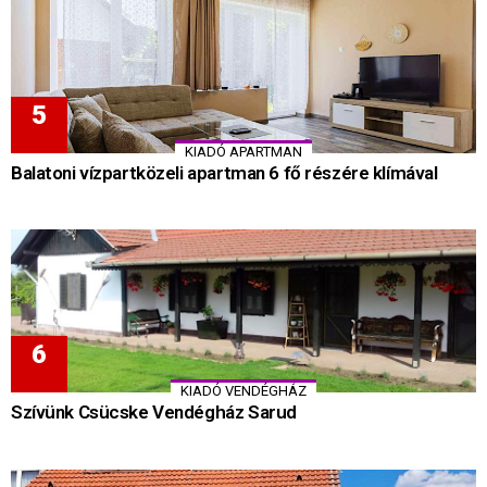
KIADÓ APARTMAN
Balatoni vízpartközeli apartman 6 fő részére klímával
KIADÓ VENDÉGHÁZ
Szívünk Csücske Vendégház Sarud