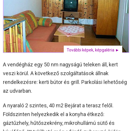
További képek, képgaléria ►
A vendégház egy 50 nm nagyságú teleken áll, kert
veszi körül. A következő szolgáltatások állnak
rendelkezésre: kerti bútor és grill. Parkolási lehetőség
az udvarban.
A nyaraló 2 szintes, 40 m2 Bejárat a terasz felől.
Földszinten helyezkedik el a konyha étkező:
gáztűzhely, hűtőszekrény, mikrohullámú sütő és