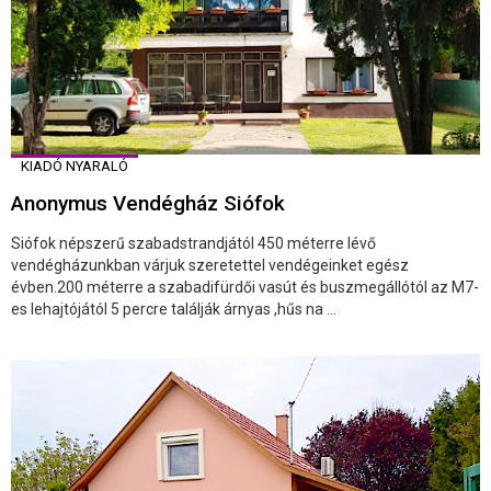
KIADÓ NYARALÓ
Anonymus Vendégház Siófok
Siófok népszerű szabadstrandjától 450 méterre lévő
vendégházunkban várjuk szeretettel vendégeinket egész
évben.200 méterre a szabadifürdői vasút és buszmegállótól az M7-
es lehajtójától 5 percre találják árnyas ,hűs na ...