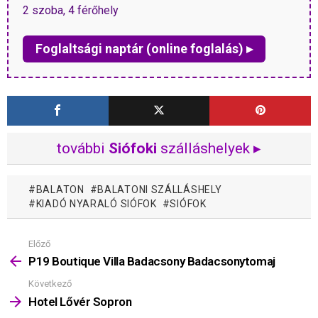
2 szoba, 4 férőhely
Foglaltsági naptár (online foglalás) ▸
további
Siófoki
szálláshelyek ▸
BALATON
BALATONI SZÁLLÁSHELY
KIADÓ NYARALÓ SIÓFOK
SIÓFOK
Előző
Mutass
többet
P19 Boutique Villa Badacsony Badacsonytomaj
Következő
Hotel Lővér Sopron