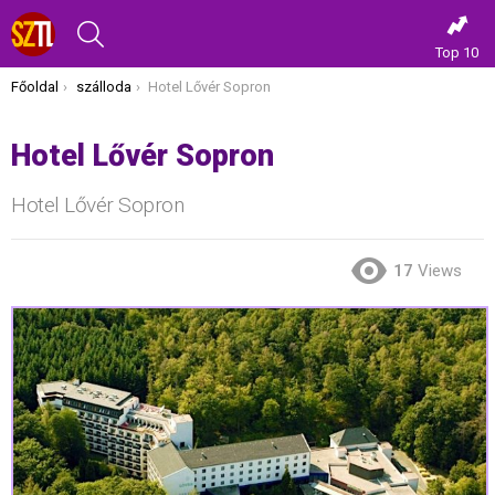
KERESÉS
Top 10
Itt vagy most:
Főoldal
szálloda
Hotel Lővér Sopron
Hotel Lővér Sopron
Hotel Lővér Sopron
17
Views