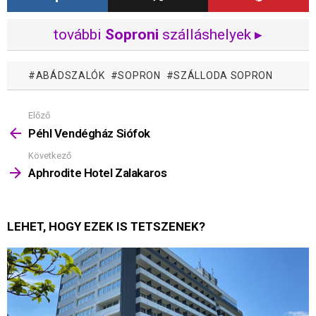
további
Soproni
szálláshelyek ▸
ABÁDSZALÓK
SOPRON
SZÁLLODA SOPRON
Előző
Mutass
többet
Péhl Vendégház Siófok
Következő
Aphrodite Hotel Zalakaros
LEHET, HOGY EZEK IS TETSZENEK?