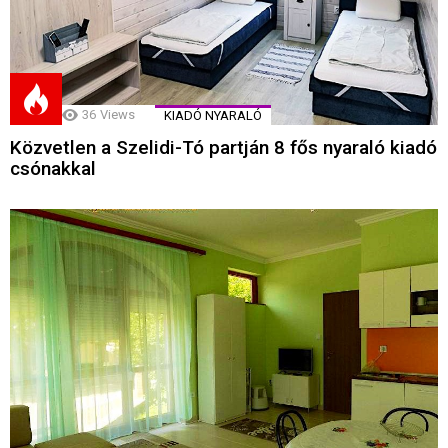
36
Views
KIADÓ NYARALÓ
Közvetlen a Szelidi-Tó partján 8 fős nyaraló kiadó
csónakkal