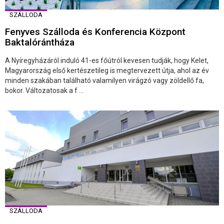
SZÁLLODA
Fenyves Szálloda és Konferencia Központ
Baktalórántháza
A Nyíregyházáról induló 41-es főútról kevesen tudják, hogy Kelet,
Magyarország első kertészetileg is megtervezett útja, ahol az év
minden szakában található valamilyen virágzó vagy zöldellő fa,
bokor. Változatosak a f ...
SZÁLLODA