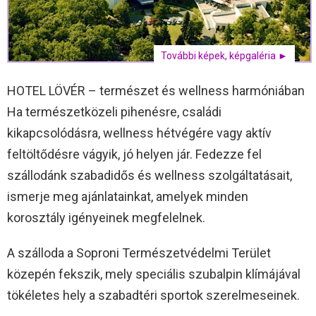
További képek, képgaléria ►
HOTEL LÖVÉR – természet és wellness harmóniában
Ha természetközeli pihenésre, családi
kikapcsolódásra, wellness hétvégére vagy aktív
feltöltődésre vágyik, jó helyen jár. Fedezze fel
szállodánk szabadidős és wellness szolgáltatásait,
ismerje meg ajánlatainkat, amelyek minden
korosztály igényeinek megfelelnek.
A szálloda a Soproni Természetvédelmi Terület
közepén fekszik, mely speciális szubalpin klímájával
tökéletes hely a szabadtéri sportok szerelmeseinek.