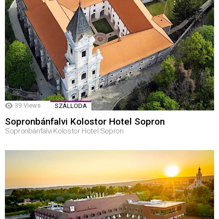
39
Views
SZÁLLODA
Sopronbánfalvi Kolostor Hotel Sopron
Sopronbánfalvi Kolostor Hotel Sopron