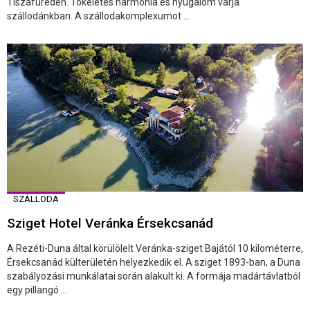
Tiszafüreden. Tökéletes harmónia és nyugalom várja
szállodánkban. A szállodakomplexumot ...
SZÁLLODA
Sziget Hotel Veránka Érsekcsanád
A Rezéti-Duna által körülölelt Veránka-sziget Bajától 10 kilométerre,
Érsekcsanád külterületén helyezkedik el. A sziget 1893-ban, a Duna
szabályozási munkálatai során alakult ki. A formája madártávlatból
egy pillangó ...