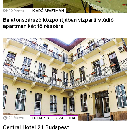
15
Views
KIADÓ APARTMAN
Balatonszárszó központjában vízparti stúdió
apartman két fő részére
21
Views
BUDAPEST
SZÁLLODA
Central Hotel 21 Budapest