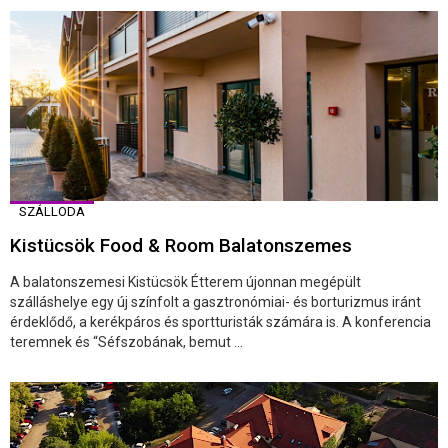
SZÁLLODA
Kistücsök Food & Room Balatonszemes
A balatonszemesi Kistücsök Étterem újonnan megépült
szálláshelye egy új színfolt a gasztronómiai- és borturizmus iránt
érdeklődő, a kerékpáros és sportturisták számára is. A konferencia
teremnek és “Séfszobának, bemut ...