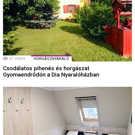
22
Views
HORGÁSZNYARALÓ
Csodálatos pihenés és horgászat
Gyomaendrődön a Dia Nyaralóházban