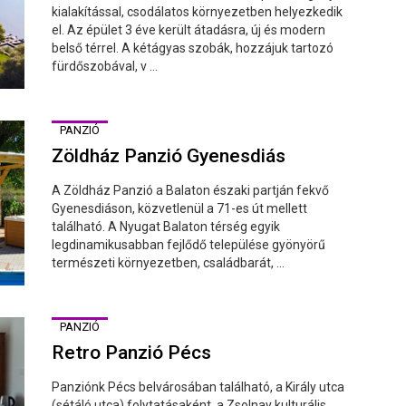
kialakítással, csodálatos környezetben helyezkedik
el. Az épület 3 éve került átadásra, új és modern
belső térrel. A kétágyas szobák, hozzájuk tartozó
fürdőszobával, v ...
PANZIÓ
Zöldház Panzió Gyenesdiás
A Zöldház Panzió a Balaton északi partján fekvő
Gyenesdiáson, közvetlenül a 71-es út mellett
található. A Nyugat Balaton térség egyik
legdinamikusabban fejlődő települése gyönyörű
természeti környezetben, családbarát, ...
PANZIÓ
Retro Panzió Pécs
Panziónk Pécs belvárosában található, a Király utca
(sétáló utca) folytatásaként, a Zsolnay kulturális