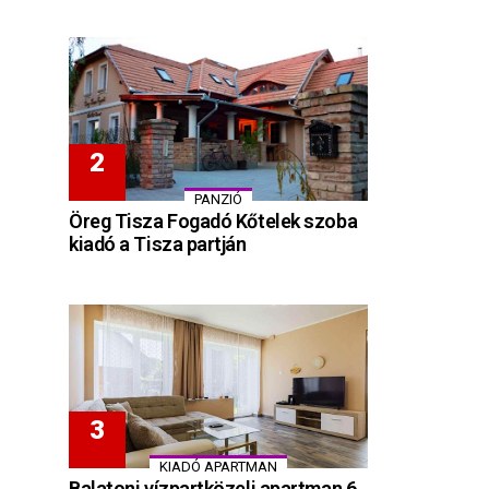
PANZIÓ
Öreg Tisza Fogadó Kőtelek szoba
kiadó a Tisza partján
KIADÓ APARTMAN
Balatoni vízpartközeli apartman 6