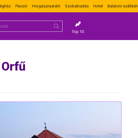
dégház
Panzió
Horgásznyaraló
Szobakiadás
Hotel
Balatoni szállásh
Top 10
 Orfű