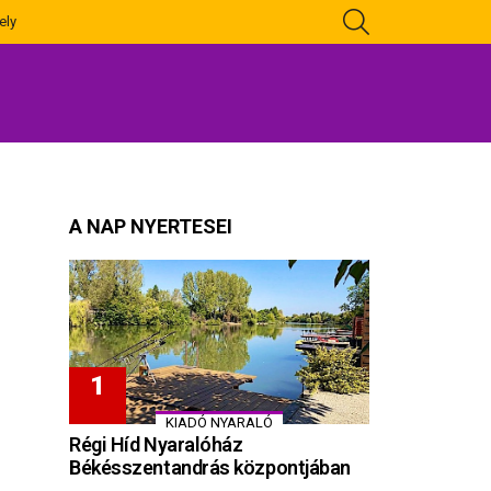
KERESÉS
ely
A NAP NYERTESEI
KIADÓ NYARALÓ
Régi Híd Nyaralóház
Békésszentandrás központjában