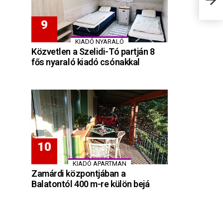
KIADÓ NYARALÓ
Közvetlen a Szelidi-Tó partján 8
fős nyaraló kiadó csónakkal
KIADÓ APARTMAN
Zamárdi központjában a
Balatontól 400 m-re külön bejá