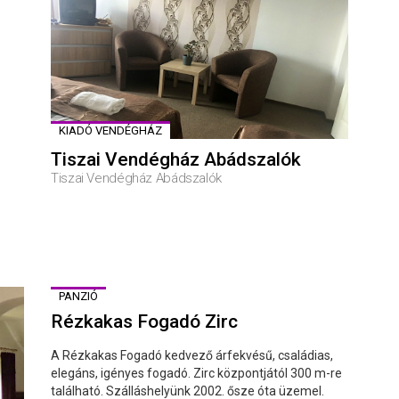
KIADÓ VENDÉGHÁZ
Tiszai Vendégház Abádszalók
Tiszai Vendégház Abádszalók
PANZIÓ
Rézkakas Fogadó Zirc
A Rézkakas Fogadó kedvező árfekvésű, családias,
elegáns, igényes fogadó. Zirc központjától 300 m-re
található. Szálláshelyünk 2002. ősze óta üzemel.