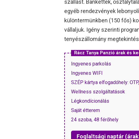
szállást. Bankettek, osztályta
egyéb rendezvények lebonyolítá
különtermünkben (150 fős) ko
vállaljuk. Igény szerinti progra
tenyészállomány megtekintés
Rácz Tanya Panzió árak és 
Ingyenes parkolás
Ingyenes WIFI
SZÉP kártya elfogadóhely: OT
Wellness szolgáltatások
Légkondícionálás
Saját étterem
24 szoba, 48 férőhely
Foglaltsági naptár (árak