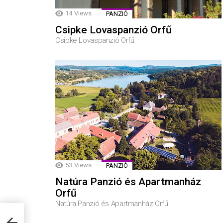
14
Views
PANZIÓ
Csipke Lovaspanzió Orfű
Csipke Lovaspanzió Orfű
53
Views
PANZIÓ
Natúra Panzió és Apartmanház
Orfű
Natúra Panzió és Apartmanház Orfű
ve