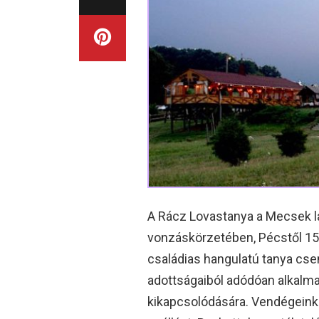
A Rácz Lovastanya a Mecsek lá
vonzáskörzetében, Pécstől 15
családias hangulatú tanya csen
adottságaiból adódóan alkalma
kikapcsolódására. Vendégeink