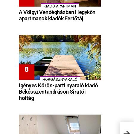
KIADÓ APARTMAN
A Völgyi Vendégházban Hegykőn
apartmanok kiadók Fertőtáj
HORGÁSZNYARALÓ
Igényes Körös-parti nyaraló kiadó
Békésszentandráson Siratói
holtág
Hote