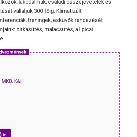
lálkozók, lakodalmak, családi összejövetelek és
sát vállaljuk 300 főig. Klimatizált
nferenciák, tréningek, esküvők rendezését
mjaink: birkasütés, malacsütés, a lipicai
e.
kedvezmények
P, MKB, K&H
) ▸