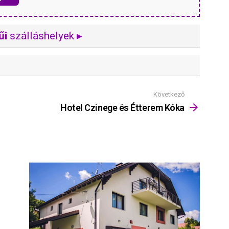
űi
szálláshelyek ▸
Következő
Hotel Czinege és Étterem Kóka