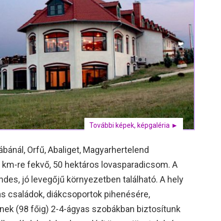
További képek, képgaléria ►
bánál, Orfű, Abaliget, Magyarhertelend
 km-re fekvő, 50 hektáros lovasparadicsom. A
des, jó levegőjű környezetben található. A hely
s családok, diákcsoportok pihenésére,
nek (98 főig) 2-4-ágyas szobákban biztosítunk