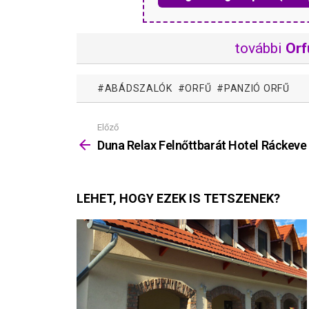
további
Orf
ABÁDSZALÓK
ORFŰ
PANZIÓ ORFŰ
Előző
Mutass
többet
Duna Relax Felnőttbarát Hotel Ráckeve
LEHET, HOGY EZEK IS TETSZENEK?