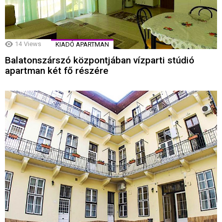
14
Views
KIADÓ APARTMAN
Balatonszárszó központjában vízparti stúdió
apartman két fő részére