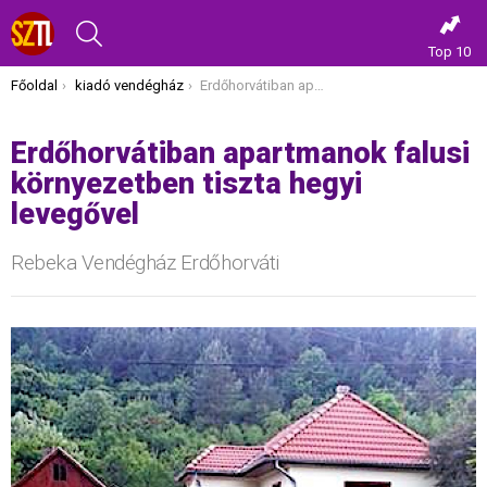
KERESÉS
Top 10
Itt vagy most:
Főoldal
kiadó vendégház
Erdőhorvátiban apartmanok falusi környezetben tiszta hegyi levegővel
Erdőhorvátiban apartmanok falusi
környezetben tiszta hegyi
levegővel
Rebeka Vendégház Erdőhorváti