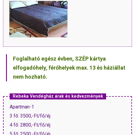
Foglalható egész évben, SZÉP kártya
elfogadóhely, férőhelyek max. 13 és háziállat
nem hozható.
Rebeka Vendégház árak és kedvezmények
Apartman-1
3 fő: 3500,-Ft/fő/éj
4 fő: 2800,-Ft/fő/éj
5 fő: 2500,-Ft/fő/éj