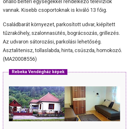
önálló beltéri egységekkel rendelkező televíziók
vannak. Kisebb csoportoknak is kiváló 13 főig.
Családbarát környezet, parkosított udvar, kiépített
tűzrakóhely, szalonnasütés, bográcsozás, grillezés.
Az udvaron sátorozási, parkolási lehetőség.
Asztalitenisz, tollaslabda, hinta, csúszda, homokozó.
(MA20008556)
Rebeka Vendégház képek