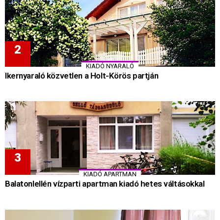
KIADÓ NYARALÓ
Ikernyaraló közvetlen a Holt-Körös partján
KIADÓ APARTMAN
Balatonlellén vízparti apartman kiadó hetes váltásokkal