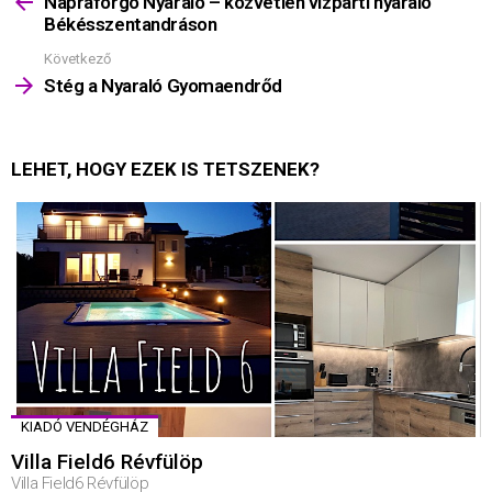
Napraforgó Nyaraló – közvetlen vízparti nyaraló
Békésszentandráson
Következő
Stég a Nyaraló Gyomaendrőd
LEHET, HOGY EZEK IS TETSZENEK?
KIADÓ VENDÉGHÁZ
Villa Field6 Révfülöp
Villa Field6 Révfülöp