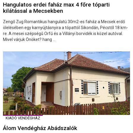
Hangulatos erdei faház max 4 főre tóparti
kilátással a Mecsekben
Zengő Zug Romantikus hangulatú 30m2-es faház a Mecsek erdő
ölelésében egy karnyújtásnyira a tópattól Sikondán, Pécstől 18 km-
re. A mesei szépségű Orfű és a Villányi borvidék is közel autóval.
Mivel várjuk Önöket? hang ...
KIADÓ VENDÉGHÁZ
Álom Vendégház Abádszalók