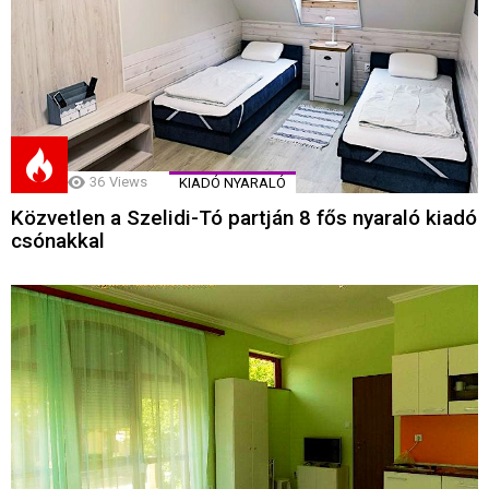
36
Views
KIADÓ NYARALÓ
Közvetlen a Szelidi-Tó partján 8 fős nyaraló kiadó
csónakkal