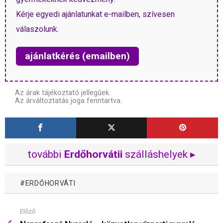
Kérje egyedi ajánlatunkat e-mailben, szívesen
válaszolunk.
ajánlatkérés (emailben)
Az árak tájékoztató jellegűek.
Az árváltoztatás joga fenntartva.
további
Erdőhorvátii
szálláshelyek ▸
ERDŐHORVÁTI
Előző
Mutass
többet