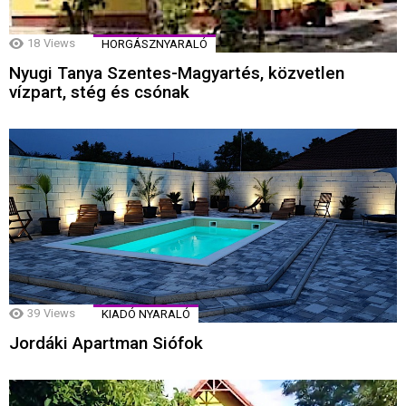
18
Views
HORGÁSZNYARALÓ
Nyugi Tanya Szentes-Magyartés, közvetlen
vízpart, stég és csónak
39
Views
KIADÓ NYARALÓ
Jordáki Apartman Siófok