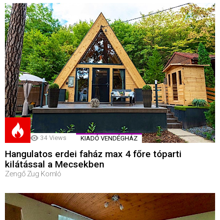
34
Views
KIADÓ VENDÉGHÁZ
Hangulatos erdei faház max 4 főre tóparti
kilátással a Mecsekben
Zengő Zug Komló