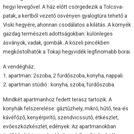
hegyi levegővel. A ház előtt csörgedezik a Tolcsva-
patak, a kertből vezető ösvényen gyalogtúra tehető a
Viski hegyére, ahonnan csodálatos a kilátás. A környék
gazdag természeti adottságokban: különleges
ásványok, vadak, gombák. A közeli pincékben
megkóstolhatók a Tokaji hegyvidék legfinomabb borai.
A vendégház:
1. apartman: 2szoba, 2 fürdőszoba, konyha, nappali.
2. apartman stúdió : konyha, szoba, fürdőszoba.
Mindkét apartmanhoz fedett terasz tartozik. A
konyhák felszerelése: gáztűzhely, mikró, hűtő, tea-és
kávéfőző, kenyérpirító, szendvicssütő, étkészlet,
evőeszközkészlet, edények. Az apartmanokban