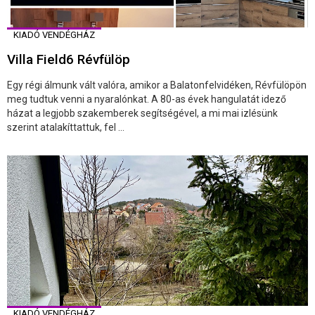
KIADÓ VENDÉGHÁZ
Villa Field6 Révfülöp
Egy régi álmunk vált valóra, amikor a Balatonfelvidéken, Révfülöpön
meg tudtuk venni a nyaralónkat. A 80-as évek hangulatát idező
házat a legjobb szakemberek segítségével, a mi mai izlésünk
szerint atalakíttattuk, fel ...
KIADÓ VENDÉGHÁZ