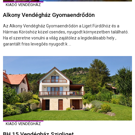
KIADÓ VENDÉGHÁZ
Alkony Vendégház Gyomaendrődön
Az Alkony Vendégház Gyomaendrődön a Liget Fürdőhöz és a
Hármas Köröshöz közel csendes, nyugodt környezetben található.
Ha el szeretne vonulni a világ zajátólez a legideálisabb hely ,
garantált friss levegőés nyugodt k ...
KIADÓ VENDÉGHÁZ
BH 15 Vendégház Szigliget