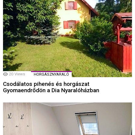
20
Views
HORGÁSZNYARALÓ
Csodálatos pihenés és horgászat
Gyomaendrődön a Dia Nyaralóházban