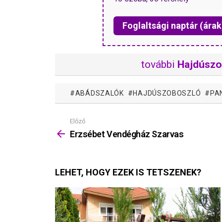
Foglaltsági naptár (árak
további
Hajdúszo
ABÁDSZALÓK
HAJDÚSZOBOSZLÓ
PA
Előző
Mutass
többet
Erzsébet Vendégház Szarvas
LEHET, HOGY EZEK IS TETSZENEK?