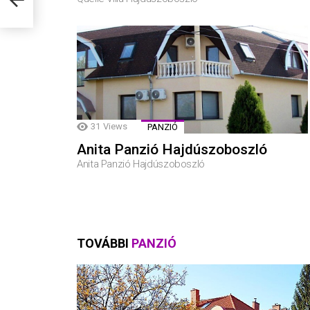
31
Views
PANZIÓ
Anita Panzió Hajdúszoboszló
Anita Panzió Hajdúszoboszló
TOVÁBBI
PANZIÓ