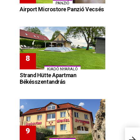
PANZIÓ
Airport Microstore Panzió Vecsés
KIADÓ NYARALÓ
Strand Hütte Apartman
Békésszentandrás
Sopr