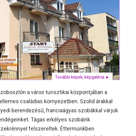
További képek, képgaléria ►
zoboszlón a város turisztikai központjában a
kellemes családias környezetben. Szolid árakkal
yedi berendezésű, franciaágyas szobákkal várjuk
vendégeinket. Tágas erkélyes szobáink
szekrénnyel felszereltek. Éttermünkben