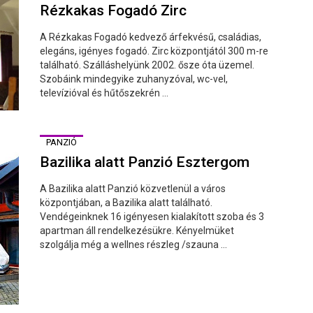
Rézkakas Fogadó Zirc
A Rézkakas Fogadó kedvező árfekvésű, családias,
elegáns, igényes fogadó. Zirc központjától 300 m-re
található. Szálláshelyünk 2002. ősze óta üzemel.
Szobáink mindegyike zuhanyzóval, wc-vel,
televízióval és hűtőszekrén ...
PANZIÓ
Bazilika alatt Panzió Esztergom
A Bazilika alatt Panzió közvetlenül a város
központjában, a Bazilika alatt található.
Vendégeinknek 16 igényesen kialakított szoba és 3
apartman áll rendelkezésükre. Kényelmüket
szolgálja még a wellnes részleg /szauna ...