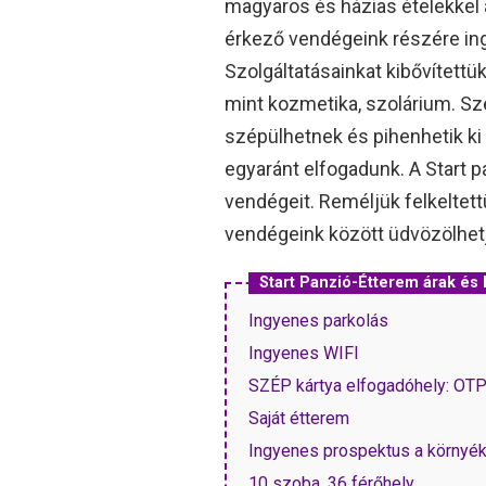
magyaros és házias ételekkel 
érkező vendégeink részére ingy
Szolgáltatásainkat kibővített
mint kozmetika, szolárium. S
szépülhetnek és pihenhetik ki
egyaránt elfogadunk. A Start 
vendégeit. Reméljük felkeltet
vendégeink között üdvözölhet
Start Panzió-Étterem árak é
Ingyenes parkolás
Ingyenes WIFI
SZÉP kártya elfogadóhely: OT
Saját étterem
Ingyenes prospektus a környék 
10 szoba, 36 férőhely