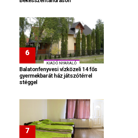
Békésszentandráson
KIADÓ NYARALÓ
Balatonfenyvesi vízközeli 14 fős
gyermekbarát ház játszótérrel
stéggel