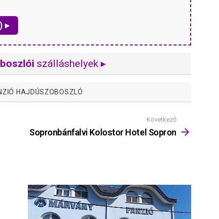
) ▸
boszlói
szálláshelyek ▸
NZIÓ HAJDÚSZOBOSZLÓ
Következő
Sopronbánfalvi Kolostor Hotel Sopron