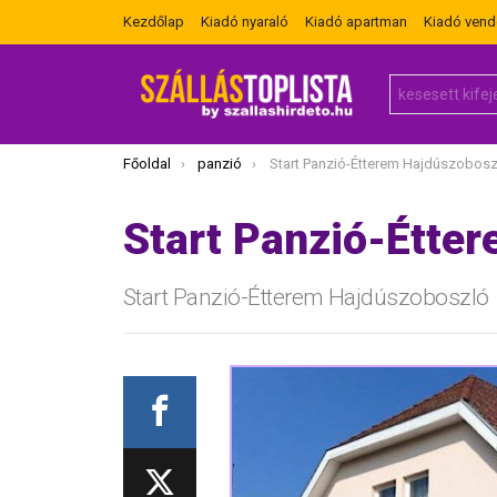
Kezdőlap
Kiadó nyaraló
Kiadó apartman
Kiadó ven
Search
for:
Itt vagy most:
Főoldal
panzió
Start Panzió-Étterem Hajdúszobosz
Start Panzió-Étte
Start Panzió-Étterem Hajdúszoboszló