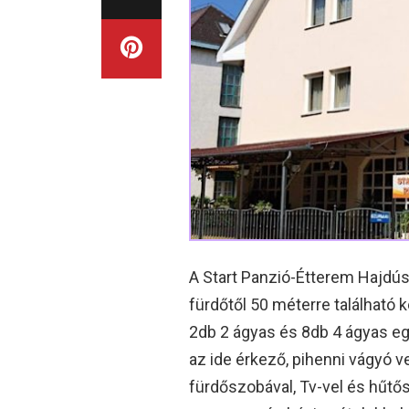
A Start Panzió-Étterem Hajdús
fürdőtől 50 méterre található 
2db 2 ágyas és 8db 4 ágyas eg
az ide érkező, pihenni vágyó 
fürdőszobával, Tv-vel és hűtő