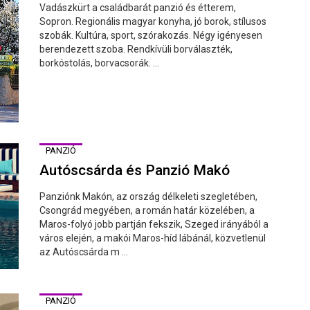
Vadászkürt a családbarát panzió és étterem,
Sopron. Regionális magyar konyha, jó borok, stílusos
szobák. Kultúra, sport, szórakozás. Négy igényesen
berendezett szoba. Rendkívüli borválaszték,
borkóstolás, borvacsorák. ...
PANZIÓ
Autóscsárda és Panzió Makó
Panziónk Makón, az ország délkeleti szegletében,
Csongrád megyében, a román határ közelében, a
Maros-folyó jobb partján fekszik, Szeged irányából a
város elején, a makói Maros-híd lábánál, közvetlenül
az Autóscsárda m ...
PANZIÓ