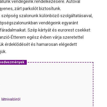
állunk vendégeink rendelkezésére. Autóval
enes, zárt parkolót biztosítunk.
ük szépség szalonunk különböző szolgáltatásaival,
zépségszalonunkban vendégeink egyaránt
 fáradalmaikat. Szép kártyát és eurorest csekket
panzió-Étterem egész évben várja szeretettel
tük érdeklődését és hamarosan elégedett
jük.
s kedvezmények
P
látnivalóiról