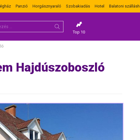
dégház
Panzió
Horgásznyaraló
Szobakiadás
Hotel
Balatoni szállásh
Top 10
ló
rem Hajdúszoboszló