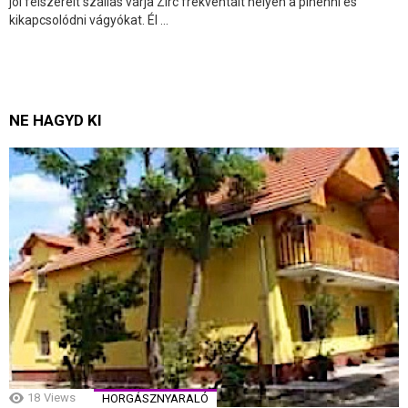
jól felszerelt szállás várja Zirc frekventált helyén a pihenni és
kikapcsolódni vágyókat. Él ...
NE HAGYD KI
18
Views
HORGÁSZNYARALÓ