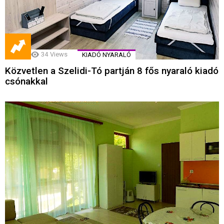
34
Views
KIADÓ NYARALÓ
Közvetlen a Szelidi-Tó partján 8 fős nyaraló kiadó
csónakkal