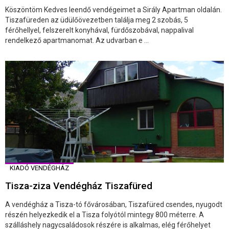
Köszöntöm Kedves leendő vendégeimet a Sirály Apartman oldalán.
Tiszafüreden az üdülőövezetben találja meg 2 szobás, 5
férőhellyel, felszerelt konyhával, fürdőszobával, nappalival
rendelkező apartmanomat. Az udvarban e ...
KIADÓ VENDÉGHÁZ
Tisza-ziza Vendégház Tiszafüred
A vendégház a Tisza-tó fővárosában, Tiszafüred csendes, nyugodt
részén helyezkedik el a Tisza folyótól mintegy 800 méterre. A
szálláshely nagycsaládosok részére is alkalmas, elég férőhelyet