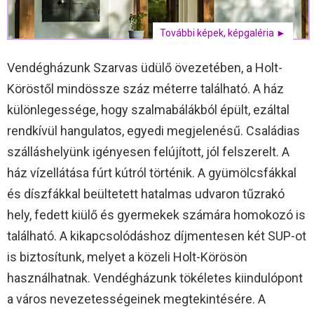
További képek, képgaléria ►
Vendégházunk Szarvas üdülő övezetében, a Holt-
Köröstől mindössze száz méterre található. A ház
különlegessége, hogy szalmabálákból épült, ezáltal
rendkívül hangulatos, egyedi megjelenésű. Családias
szálláshelyünk igényesen felújított, jól felszerelt. A
ház vízellátása fúrt kútról történik. A gyümölcsfákkal
és díszfákkal beültetett hatalmas udvaron tűzrakó
hely, fedett kiülő és gyermekek számára homokozó is
található. A kikapcsolódáshoz díjmentesen két SUP-ot
is biztosítunk, melyet a közeli Holt-Körösön
használhatnak. Vendégházunk tökéletes kiindulópont
a város nevezetességeinek megtekintésére. A