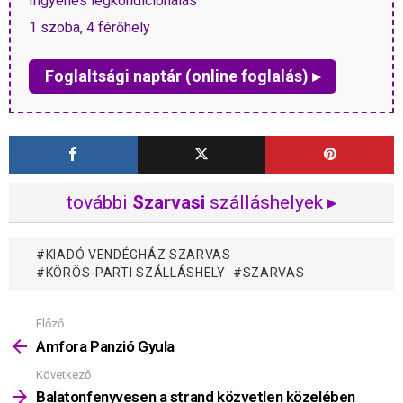
Ingyenes légkondícionálás
1 szoba, 4 férőhely
Foglaltsági naptár (online foglalás) ▸
további
Szarvasi
szálláshelyek ▸
KIADÓ VENDÉGHÁZ SZARVAS
KÖRÖS-PARTI SZÁLLÁSHELY
SZARVAS
Előző
Mutass
többet
Amfora Panzió Gyula
Következő
Balatonfenyvesen a strand közvetlen közelében