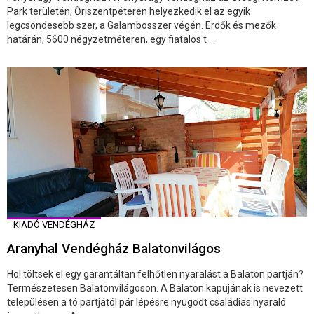
Park területén, Őriszentpéteren helyezkedik el az egyik
legcsöndesebb szer, a Galambosszer végén. Erdők és mezők
határán, 5600 négyzetméteren, egy fiatalos t ...
KIADÓ VENDÉGHÁZ
Aranyhal Vendégház Balatonvilágos
Hol töltsek el egy garantáltan felhőtlen nyaralást a Balaton partján?
Természetesen Balatonvilágoson. A Balaton kapujának is nevezett
településen a tó partjától pár lépésre nyugodt családias nyaraló