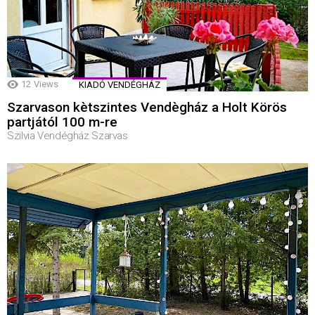
12
Views
KIADÓ VENDÉGHÁZ
Szarvason kètszintes Vendègház a Holt Körös
partjától 100 m-re
Szilvia Vendégház Szarvas