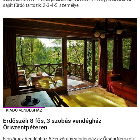
saját fürdő tartozik. 2-3-4-5. személye ...
KIADÓ VENDÉGHÁZ
Erdőszéli 8 fős, 3 szobás vendégház
Őriszentpéteren
Fenyőrügy Vendégház A Fenyőrügy vendégház az Őrségi Nemzeti