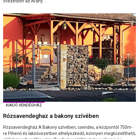
övezetben az Arany ...
KIADÓ VENDÉGHÁZ
Rózsavendeghaz a bakony szívében
Rózsavendegház A Bakony szívében, csendes, a központól 750m-
re Pihenő és lakóövezetben elhelyezkedő, könnyen megközelíthető,