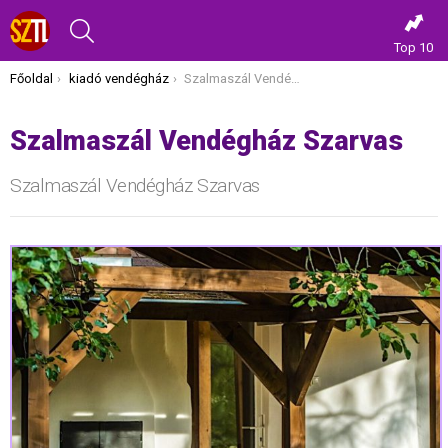
KERESÉS
Top 10
Itt vagy most:
Főoldal
kiadó vendégház
Szalmaszál Vendégház Szarvas
Szalmaszál Vendégház Szarvas
Szalmaszál Vendégház Szarvas