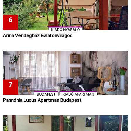
KIADÓ NYARALÓ
Arina Vendégház Balatonvilágos
,
BUDAPEST
KIADÓ APARTMAN
Pannónia Luxus Apartman Budapest