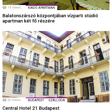
14
Views
KIADÓ APARTMAN
Balatonszárszó központjában vízparti stúdió
apartman két fő részére
20
Views
BUDAPEST
SZÁLLODA
Central Hotel 21 Budapest