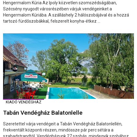
Hengermalom Kúria Az Ipoly közvetlen szomszédságában,
Szécsény nyugodt városrészében várjuk vendégeinket a
Hengermalom Kúriába. A szálláshely 2 hálószobájával és a hozzá
tartozó fürdőszobákkal, felszerelt konyha-étkez ...
KIADÓ VENDÉGHÁZ
Tabán Vendégház Balatonlelle
Szeretettel várja vendégeit a Tabán Vendégház Balatonlellén,
frekventált központi részen, mindössze pár perc sétára a
szabadstrandtól. Vendégházunk 27 szobás, mindegyik szobához