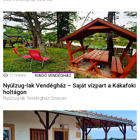
11
Views
KIADÓ VENDÉGHÁZ
Nyúlzug-lak Vendégház – Saját vízpart a Kákafoki
holtágon
Nyúlzug-lak Vendégház Szarvas