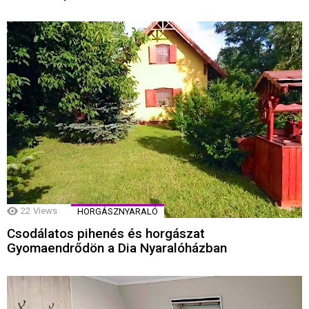
22
Views
HORGÁSZNYARALÓ
Csodálatos pihenés és horgászat
Gyomaendrődön a Dia Nyaralóházban