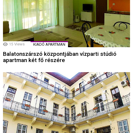
15
Views
KIADÓ APARTMAN
Balatonszárszó központjában vízparti stúdió
apartman két fő részére