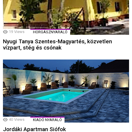
19
Views
HORGÁSZNYARALÓ
Nyugi Tanya Szentes-Magyartés, közvetlen
vízpart, stég és csónak
40
Views
KIADÓ NYARALÓ
Jordáki Apartman Siófok