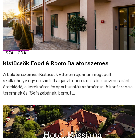
SZÁLLODA
Kistücsök Food & Room Balatonszemes
A balatonszemesi Kistücsök Étterem újonnan megépült
szálláshelye egy új színfolt a gasztronómiai- és borturizmus iránt
érdeklődő, a kerékpáros és sportturisták számára is. A konferencia
teremnek és “Séfszobának, bemut ...