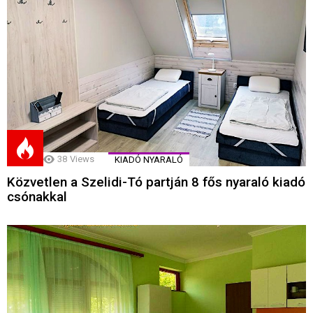
38
Views
KIADÓ NYARALÓ
Közvetlen a Szelidi-Tó partján 8 fős nyaraló kiadó
csónakkal