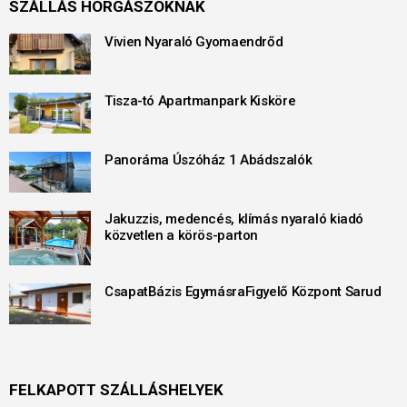
SZÁLLÁS HORGÁSZOKNAK
Vivien Nyaraló Gyomaendrőd
Tisza-tó Apartmanpark Kisköre
Panoráma Úszóház 1 Abádszalók
Jakuzzis, medencés, klímás nyaraló kiadó
közvetlen a körös-parton
CsapatBázis EgymásraFigyelő Központ Sarud
FELKAPOTT SZÁLLÁSHELYEK