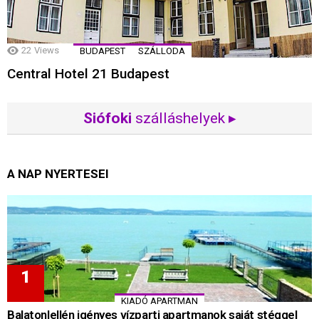
22
Views
BUDAPEST
SZÁLLODA
Central Hotel 21 Budapest
Siófoki
szálláshelyek ▸
A NAP NYERTESEI
KIADÓ APARTMAN
Balatonlellén igényes vízparti apartmanok saját stéggel