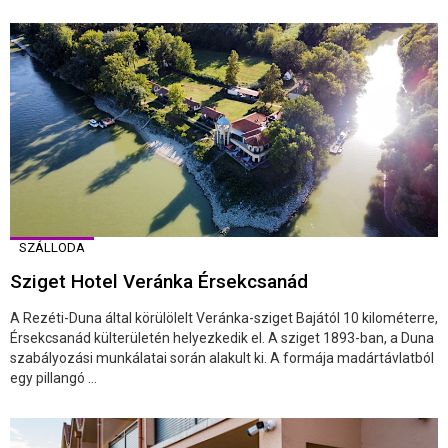
SZÁLLODA
Sziget Hotel Veránka Érsekcsanád
A Rezéti-Duna által körülölelt Veránka-sziget Bajától 10 kilométerre,
Érsekcsanád külterületén helyezkedik el. A sziget 1893-ban, a Duna
szabályozási munkálatai során alakult ki. A formája madártávlatból
egy pillangó ...