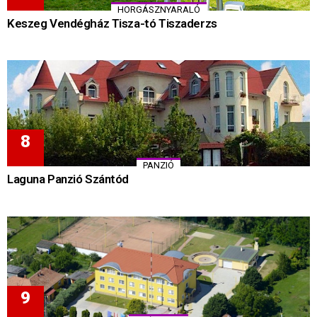
HORGÁSZNYARALÓ
Keszeg Vendégház Tisza-tó Tiszaderzs
PANZIÓ
Laguna Panzió Szántód