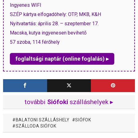
Ingyenes WIFI
SZÉP kártya elfogadóhely: OTP, MKB, K&H
Nyitvatartás: április 28. – szeptember 17.
Macska, kutya ingyenesen bevihető
57 szoba, 114 férőhely
foglaltsági naptár (online foglalás) ▸
további
Siófoki
szálláshelyek ▸
BALATONI SZÁLLÁSHELY
SIÓFOK
SZÁLLODA SIÓFOK