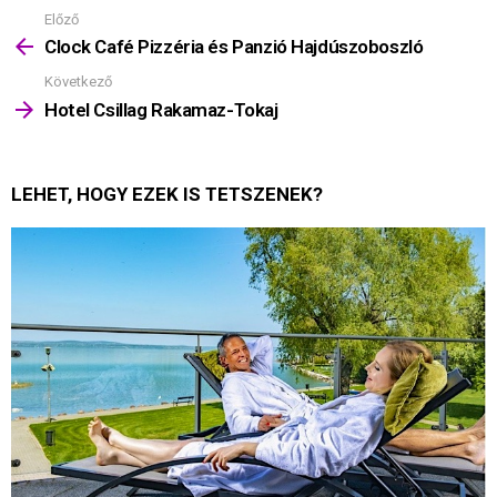
Előző
Mutass
többet
Clock Café Pizzéria és Panzió Hajdúszoboszló
Következő
Hotel Csillag Rakamaz-Tokaj
LEHET, HOGY EZEK IS TETSZENEK?