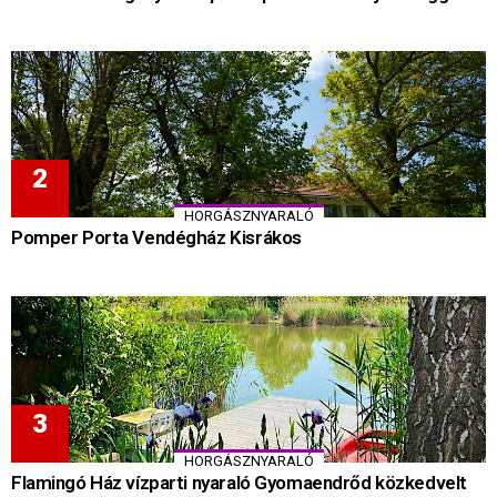
HORGÁSZNYARALÓ
Pomper Porta Vendégház Kisrákos
HORGÁSZNYARALÓ
Flamingó Ház vízparti nyaraló Gyomaendrőd közkedvelt