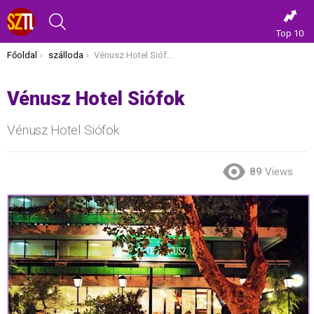
KERESÉS
Top 10
Itt vagy most:
Főoldal
szálloda
Vénusz Hotel Siófok
Vénusz Hotel Siófok
Vénusz Hotel Siófok
89
Views