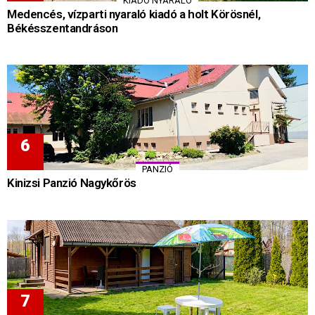
KIADÓ NYARALÓ
Medencés, vízparti nyaraló kiadó a holt Körösnél,
Békésszentandráson
PANZIÓ
Kinizsi Panzió Nagykőrös