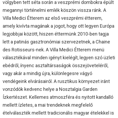
völgyben tett séta során a veszprémi dombokra épült
megannyi történelmi emlék köszön vissza ránk. A
Villa Medici Étterem az első veszprémi étterem,
amely kivívta magának a jogot, hogy ott legyen Európa
legjobbjai között, hiszen éttermünk 2010-ben tagja
lett a patinás gasztronómiai szervezetnek, a Chaine
des Rotisseurs-nek. A Villa Medici Étterem menü
választékával minden igényt kielégít, legyen szó üzleti
ebédről, ínyenc asztaltársaságok összejöveteléről,
vagy akár a mindig újra, különlegesre vágyó
vendégeink elvárásairól. A rusztikus környezet iránt
vonzódók kedvenc helye a Nosztalgia Garden
Ízkertészet. Kellemes atmoszféra és nyitott kandalló
mellett ízletes, a mai trendeknek megfelelő
ételválaszték mellett tradicionális magyar ételekkel is