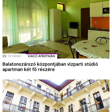
14
Views
KIADÓ APARTMAN
Balatonszárszó központjában vízparti stúdió
apartman két fő részére