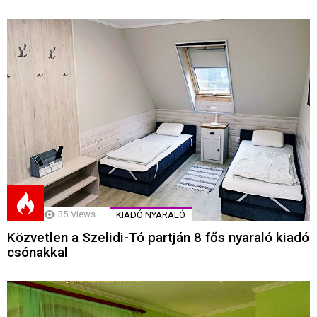
35
Views
KIADÓ NYARALÓ
Közvetlen a Szelidi-Tó partján 8 fős nyaraló kiadó
csónakkal