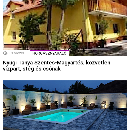
18
Views
HORGÁSZNYARALÓ
Nyugi Tanya Szentes-Magyartés, közvetlen
vízpart, stég és csónak