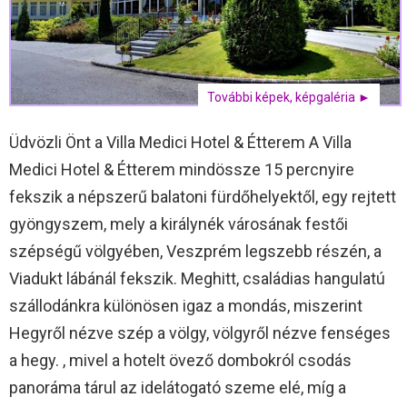
További képek, képgaléria ►
Üdvözli Önt a Villa Medici Hotel & Étterem A Villa
Medici Hotel & Étterem mindössze 15 percnyire
fekszik a népszerű balatoni fürdőhelyektől, egy rejtett
gyöngyszem, mely a királynék városának festői
szépségű völgyében, Veszprém legszebb részén, a
Viadukt lábánál fekszik. Meghitt, családias hangulatú
szállodánkra különösen igaz a mondás, miszerint
Hegyről nézve szép a völgy, völgyről nézve fenséges
a hegy. , mivel a hotelt övező dombokról csodás
panoráma tárul az idelátogató szeme elé, míg a