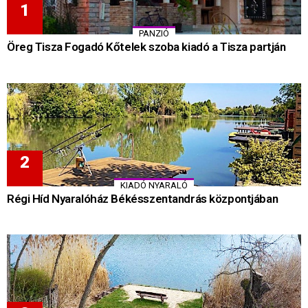
PANZIÓ
Öreg Tisza Fogadó Kőtelek szoba kiadó a Tisza partján
KIADÓ NYARALÓ
Régi Híd Nyaralóház Békésszentandrás központjában