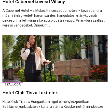
Hotel Cabernetkövesd Villány
A Cabernet Hotel – a Mokos Pincészet borhotele – közvetlenül a
műemlékileg védett háromszintes, hangulatos villánykövesdi
pincesor mellett várja a kikapcsolódásra vágyó, Villányban szállást
kereső vendégeket. Önnek mi ...
SZÁLLODA
Hotel Club Tisza Lakitelek
Hotel Club Tisza a Hungarikum Liget élményközpontban
Szálláshelyünk Lakitelek külterületén, a Kecskeméttől mindössze