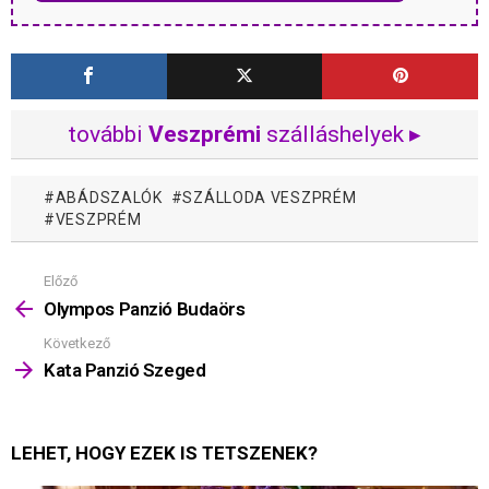
további
Veszprémi
szálláshelyek ▸
ABÁDSZALÓK
SZÁLLODA VESZPRÉM
VESZPRÉM
Előző
Mutass
többet
Olympos Panzió Budaörs
Következő
Kata Panzió Szeged
LEHET, HOGY EZEK IS TETSZENEK?