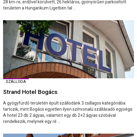
28 km-re, erdővel körülvett, 26 hektáros, gyönyörűen parkosított
területen a Hungarikum Ligetben tal ...
SZÁLLODA
Strand Hotel Bogács
A gyógyfürdő területén épült szállodánk 3 csillagos kategóriába
tartozik, mint Bogács egyetlen ilyen színvonalú szállásadó egysége.
A hotel 23 db 2 ágyas, valamint egy db 2+2 ágyas szobával
rendelkezik, melynek egy ré ...