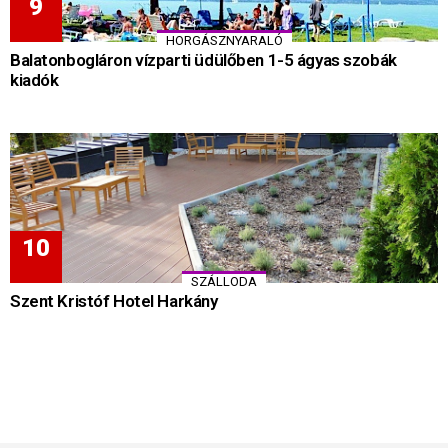
HORGÁSZNYARALÓ
Balatonbogláron vízparti üdülőben 1-5 ágyas szobák
kiadók
SZÁLLODA
Szent Kristóf Hotel Harkány