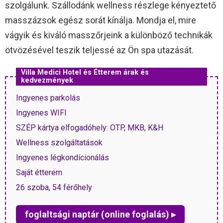
szolgálunk. Szállodánk wellness részlege kényeztető
masszázsok egész sorát kínálja. Mondja el, mire
vágyik és kiváló masszőrjeink a különböző technikák
ötvözésével teszik teljessé az Ön spa utazását.
Villa Medici Hotel és Étterem árak és
kedvezmények
Ingyenes parkolás
Ingyenes WIFI
SZÉP kártya elfogadóhely: OTP, MKB, K&H
Wellness szolgáltatások
Ingyenes légkondícionálás
Saját étterem
26 szoba, 54 férőhely
foglaltsági naptár (online foglalás) ▸