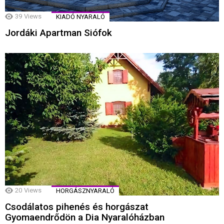
39
Views
KIADÓ NYARALÓ
Jordáki Apartman Siófok
20
Views
HORGÁSZNYARALÓ
Csodálatos pihenés és horgászat
Gyomaendrődön a Dia Nyaralóházban