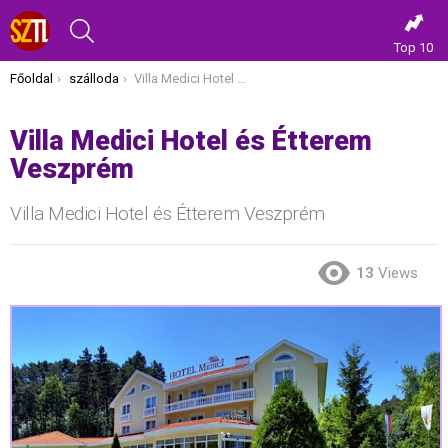
KERESÉS
Top 10
Itt vagy most:
Főoldal
szálloda
Villa Medici Hotel és Étterem Veszprém
Villa Medici Hotel és Étterem
Veszprém
Villa Medici Hotel és Étterem Veszprém
13
Views