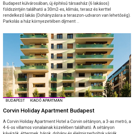
Budapest külvárosában, új építésű társasház (6 lakásos)
földszintjén található a 30m2-es, klímás, terasz és kerttel
rendelkező lakás (Dohányzásra a teraszon-udvaron van lehetőség).
Parkolás a ház környezetében díjment ...
BUDAPEST
KIADÓ APARTMAN
Corvin Holiday Apartment Budapest
A Corvin Holiday Apartment Hotel a Corvin sétányon, a 3-as metró, a
4-6-os villamos vonalainak közelében található. A sétányon
kávézók, éttermek, bárok, dohány és élelmiszerboltok várják