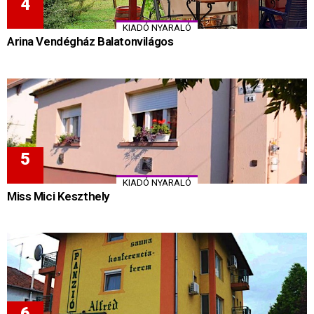
KIADÓ NYARALÓ
Arina Vendégház Balatonvilágos
KIADÓ NYARALÓ
Miss Mici Keszthely