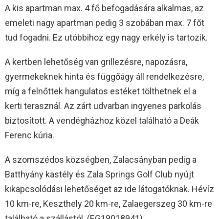
A kis apartman max. 4 fő befogadására alkalmas, az
emeleti nagy apartman pedig 3 szobában max. 7 főt
tud fogadni. Ez utóbbihoz egy nagy erkély is tartozik.
A kertben lehetőség van grillezésre, napozásra,
gyermekeknek hinta és függőágy áll rendelkezésre,
míg a felnőttek hangulatos estéket tölthetnek el a
kerti terasznál. Az zárt udvarban ingyenes parkolás
biztosított. A vendégházhoz közel található a Deák
Ferenc kúria.
A szomszédos községben, Zalacsányban pedig a
Batthyány kastély és Zala Springs Golf Club nyújt
kikapcsolódási lehetőséget az ide látogatóknak. Hévíz
10 km-re, Keszthely 20 km-re, Zalaegerszeg 30 km-re
található a szállástól. (EG19018941)