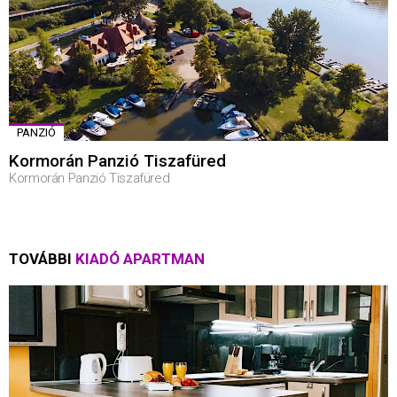
PANZIÓ
Kormorán Panzió Tiszafüred
Kormorán Panzió Tiszafüred
TOVÁBBI
KIADÓ APARTMAN