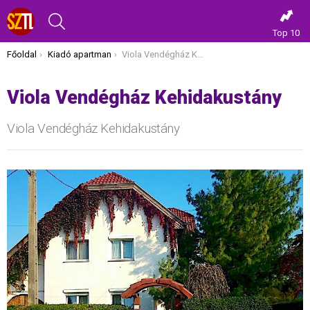
KERESÉS
Top 10
Itt vagy most:
Főoldal
Kiadó apartman
Viola Vendégház Kehidakustány
Viola Vendégház Kehidakustány
Viola Vendégház Kehidakustány