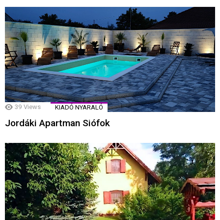
39
Views
KIADÓ NYARALÓ
Jordáki Apartman Siófok