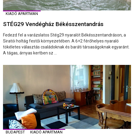
KIADÓ APARTMAN
STÉG29 Vendégház Békésszentandrás
Fedezd fel a varázslatos Stég29 nyaralót Békésszentandráson, a
Siratói holtág festői környezetében. A 6+2 férőhelyes nyaraló
tökéletes választás családoknak és baráti társaságoknak egyaránt.
A tágas, árnyas kertben sz ...
BUDAPEST
KIADÓ APARTMAN