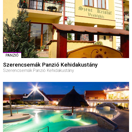
PANZIÓ
Szerencsemák Panzió Kehidakustány
Szerencsemák Panzió Kehidakustány