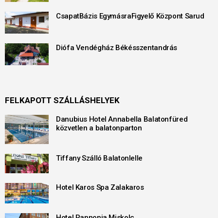
CsapatBázis EgymásraFigyelő Központ Sarud
Diófa Vendégház Békésszentandrás
FELKAPOTT SZÁLLÁSHELYEK
Danubius Hotel Annabella Balatonfüred
közvetlen a balatonparton
Tiffany Szálló Balatonlelle
Hotel Karos Spa Zalakaros
Hotel Pannonia Miskolc