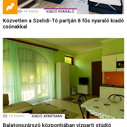
34
Views
KIADÓ NYARALÓ
Közvetlen a Szelidi-Tó partján 8 fős nyaraló kiadó
csónakkal
14
Views
KIADÓ APARTMAN
Balatonszárszó központjában vízparti stúdió