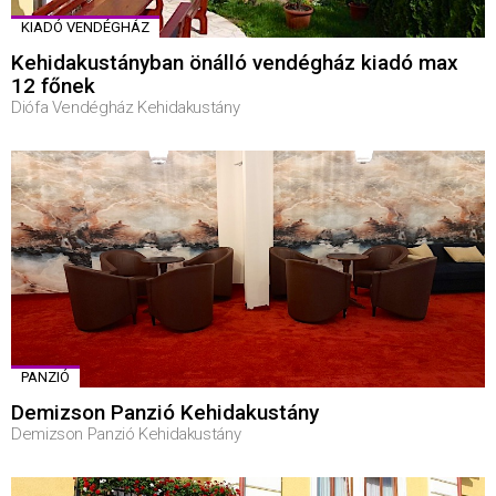
KIADÓ VENDÉGHÁZ
Kehidakustányban önálló vendégház kiadó max
12 főnek
Diófa Vendégház Kehidakustány
PANZIÓ
Demizson Panzió Kehidakustány
Demizson Panzió Kehidakustány