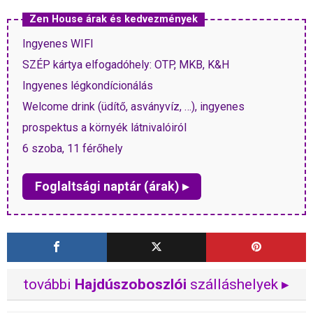
Zen House árak és kedvezmények
Ingyenes WIFI
SZÉP kártya elfogadóhely: OTP, MKB, K&H
Ingyenes légkondícionálás
Welcome drink (üdítő, asványvíz, …), ingyenes
prospektus a környék látnivalóiról
6 szoba, 11 férőhely
Foglaltsági naptár (árak) ▸
további
Hajdúszoboszlói
szálláshelyek ▸