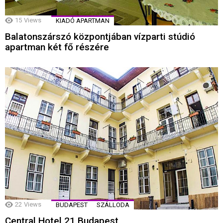
15
Views
KIADÓ APARTMAN
Balatonszárszó központjában vízparti stúdió
apartman két fő részére
22
Views
BUDAPEST
SZÁLLODA
Central Hotel 21 Budapest