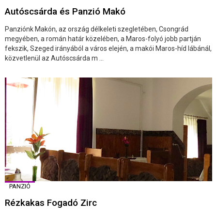
Autóscsárda és Panzió Makó
Panziónk Makón, az ország délkeleti szegletében, Csongrád
megyében, a román határ közelében, a Maros-folyó jobb partján
fekszik, Szeged irányából a város elején, a makói Maros-híd lábánál,
közvetlenül az Autóscsárda m ...
PANZIÓ
Rézkakas Fogadó Zirc