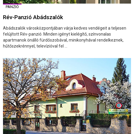
PANZIÓ
Rév-Panzió Abádszalók
Abádszalók városközpontjában várja kedves vendégeit a teljesen
felújított Rév-panzió. Minden igényt kielégítő, színvonalas
apartmanok önálló fürdőszobával, minikonyhával rendelkeznek,
hűtőszekrénnyel, televízióval fel ...