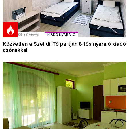
38
Views
KIADÓ NYARALÓ
Közvetlen a Szelidi-Tó partján 8 fős nyaraló kiadó
csónakkal