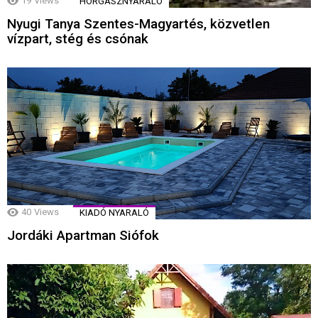
19
Views
HORGÁSZNYARALÓ
Nyugi Tanya Szentes-Magyartés, közvetlen
vízpart, stég és csónak
40
Views
KIADÓ NYARALÓ
Jordáki Apartman Siófok