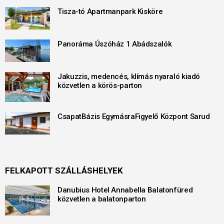
Tisza-tó Apartmanpark Kisköre
Panoráma Úszóház 1 Abádszalók
Jakuzzis, medencés, klímás nyaraló kiadó
közvetlen a körös-parton
CsapatBázis EgymásraFigyelő Központ Sarud
FELKAPOTT SZÁLLÁSHELYEK
Danubius Hotel Annabella Balatonfüred
közvetlen a balatonparton