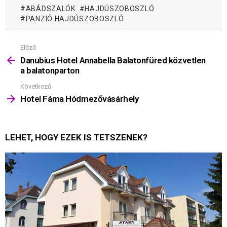
ABÁDSZALÓK
HAJDÚSZOBOSZLÓ
PANZIÓ HAJDÚSZOBOSZLÓ
Előző
Mutass
többet
Danubius Hotel Annabella Balatonfüred közvetlen
a balatonparton
Következő
Hotel Fáma Hódmezővásárhely
LEHET, HOGY EZEK IS TETSZENEK?