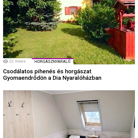
22
Views
HORGÁSZNYARALÓ
Csodálatos pihenés és horgászat
Gyomaendrődön a Dia Nyaralóházban