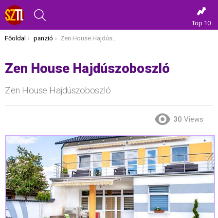
KERESÉS
Top 10
Itt vagy most:
Főoldal
panzió
Zen House Hajdúszoboszló
Zen House Hajdúszoboszló
Zen House Hajdúszoboszló
30
Views