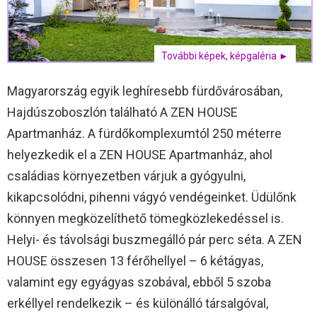
További képek, képgaléria ►
Magyarország egyik leghíresebb fürdővárosában,
Hajdúszoboszlón található A ZEN HOUSE
Apartmanház. A fürdőkomplexumtól 250 méterre
helyezkedik el a ZEN HOUSE Apartmanház, ahol
családias környezetben várjuk a gyógyulni,
kikapcsolódni, pihenni vágyó vendégeinket. Üdülőnk
könnyen megközelíthető tömegközlekedéssel is.
Helyi- és távolsági buszmegálló pár perc séta. A ZEN
HOUSE összesen 13 férőhellyel – 6 kétágyas,
valamint egy egyágyas szobával, ebből 5 szoba
erkéllyel rendelkezik – és különálló társalgóval,