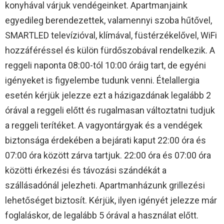
konyhával várjuk vendégeinket. Apartmanjaink
egyedileg berendezettek, valamennyi szoba hűtővel,
SMARTLED televízióval, klímával, füstérzékelővel, WiFi
hozzáféréssel és külön fürdőszobával rendelkezik. A
reggeli naponta 08:00-tól 10:00 óráig tart, de egyéni
igényeket is figyelembe tudunk venni. Ételallergia
esetén kérjük jelezze ezt a házigazdának legalább 2
órával a reggeli előtt és rugalmasan változtatni tudjuk
a reggeli terítéket. A vagyontárgyak és a vendégek
biztonsága érdekében a bejárati kaput 22:00 óra és
07:00 óra között zárva tartjuk. 22:00 óra és 07:00 óra
közötti érkezési és távozási szándékát a
szállásadónál jelezheti. Apartmanházunk grillezési
lehetőséget biztosít. Kérjük, ilyen igényét jelezze már
foglaláskor, de legalább 5 órával a használat előtt.