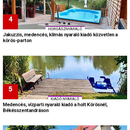
HORGÁSZNYARALÓ
Jakuzzis, medencés, klímás nyaraló kiadó közvetlen a
körös-parton
KIADÓ NYARALÓ
Medencés, vízparti nyaraló kiadó a holt Körösnél,
Békésszentandráson