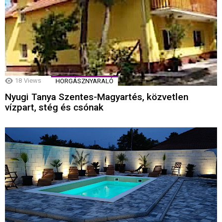
18
Views
HORGÁSZNYARALÓ
Nyugi Tanya Szentes-Magyartés, közvetlen
vízpart, stég és csónak