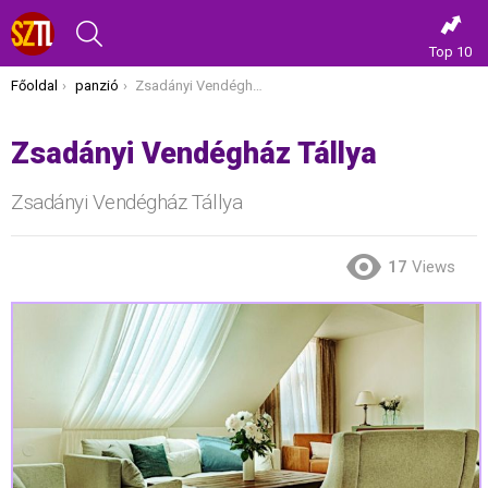
KERESÉS
Top 10
Itt vagy most:
Főoldal
panzió
Zsadányi Vendégház Tállya
Zsadányi Vendégház Tállya
Zsadányi Vendégház Tállya
17
Views