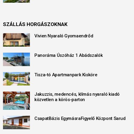
SZÁLLÁS HORGÁSZOKNAK
Vivien Nyaraló Gyomaendrőd
Panoráma Úszóház 1 Abádszalók
Tisza-tó Apartmanpark Kisköre
Jakuzzis, medencés, klímás nyaraló kiadó
közvetlen a körös-parton
CsapatBázis EgymásraFigyelő Központ Sarud