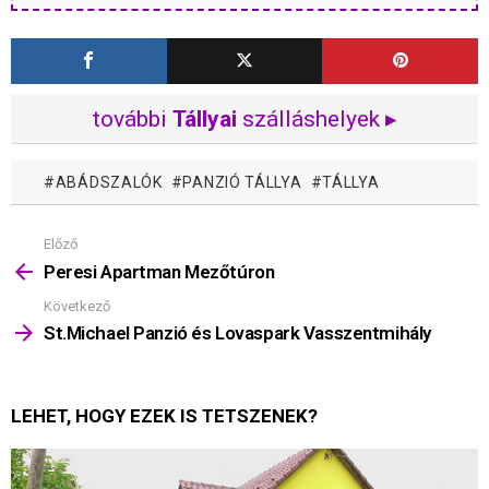
további
Tállyai
szálláshelyek ▸
ABÁDSZALÓK
PANZIÓ TÁLLYA
TÁLLYA
Előző
Mutass
többet
Peresi Apartman Mezőtúron
Következő
St.Michael Panzió és Lovaspark Vasszentmihály
LEHET, HOGY EZEK IS TETSZENEK?