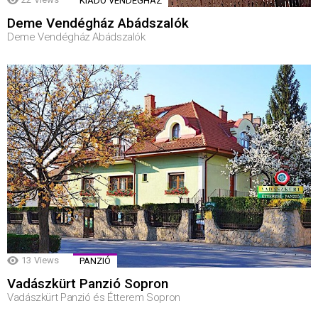
KIADÓ VENDÉGHÁZ
Deme Vendégház Abádszalók
Deme Vendégház Abádszalók
13
Views
PANZIÓ
Vadászkürt Panzió Sopron
Vadászkürt Panzió és Étterem Sopron