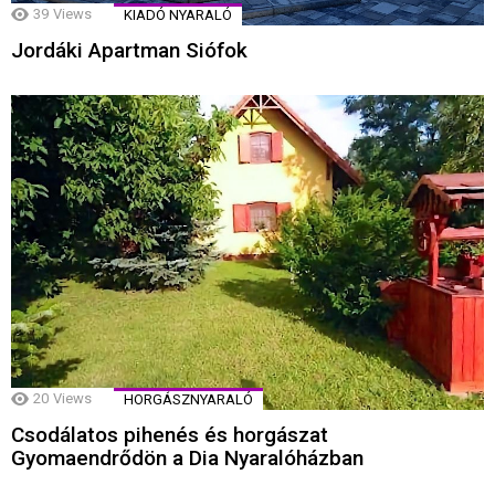
39
Views
KIADÓ NYARALÓ
Jordáki Apartman Siófok
20
Views
HORGÁSZNYARALÓ
Csodálatos pihenés és horgászat
Gyomaendrődön a Dia Nyaralóházban