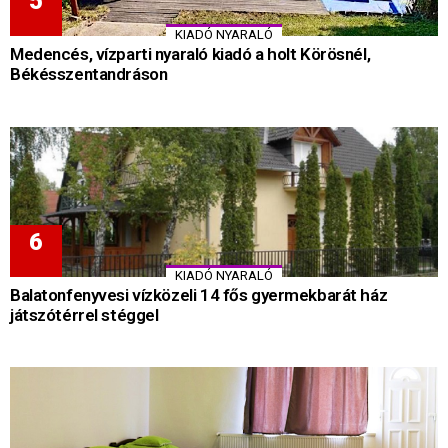
KIADÓ NYARALÓ
Medencés, vízparti nyaraló kiadó a holt Körösnél,
Békésszentandráson
KIADÓ NYARALÓ
Balatonfenyvesi vízközeli 14 fős gyermekbarát ház
játszótérrel stéggel