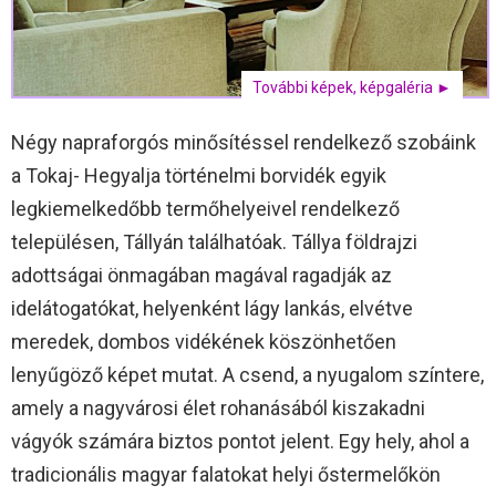
További képek, képgaléria ►
Négy napraforgós minősítéssel rendelkező szobáink
a Tokaj- Hegyalja történelmi borvidék egyik
legkiemelkedőbb termőhelyeivel rendelkező
településen, Tállyán találhatóak. Tállya földrajzi
adottságai önmagában magával ragadják az
idelátogatókat, helyenként lágy lankás, elvétve
meredek, dombos vidékének köszönhetően
lenyűgöző képet mutat. A csend, a nyugalom színtere,
amely a nagyvárosi élet rohanásából kiszakadni
vágyók számára biztos pontot jelent. Egy hely, ahol a
tradicionális magyar falatokat helyi őstermelőkön