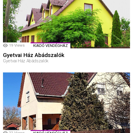
19
Views
KIADÓ VENDÉGHÁZ
Gyetvai Ház Abádszalók
Gyetvai Ház Abádszalók
22
Views