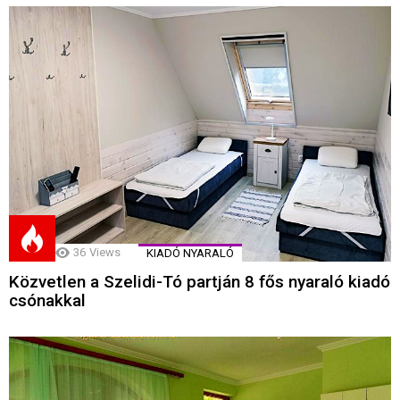
36
Views
KIADÓ NYARALÓ
Közvetlen a Szelidi-Tó partján 8 fős nyaraló kiadó
csónakkal