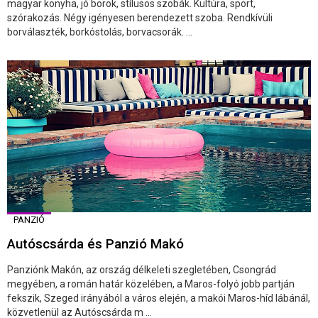
magyar konyha, jó borok, stílusos szobák. Kultúra, sport,
szórakozás. Négy igényesen berendezett szoba. Rendkívüli
borválaszték, borkóstolás, borvacsorák. ...
PANZIÓ
Autóscsárda és Panzió Makó
Panziónk Makón, az ország délkeleti szegletében, Csongrád
megyében, a román határ közelében, a Maros-folyó jobb partján
fekszik, Szeged irányából a város elején, a makói Maros-híd lábánál,
közvetlenül az Autóscsárda m ...