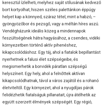
keresztül ízlelheti, melyhez saját stílusának kedvező
bort kortyolhat, hiszen széles palettánkon éppúgy
helyet kap a könnyed, száraz tétel, mint a habzó, –
gyöngyözőbor és pezsgő, vagy a méltán híres aszú.
Vendégházunk ideális közeg a mindennapok
feszültségének hátra hagyásához, a csendes, vidéki
környezetben történő aktív pihenéshez,
kikapcsolódáshoz. Egy táj, ahol a fiatalok bepillantást
nyerhetnek a falusi élet szépségeibe, és
megismerhetik a borvidék páratlan szépségű
helyszíneit. Egy hely, ahol a felnőttek aktívan
kikapcsolódhatnak, távol a város zajától és a rohanó
életviteltől. Egy környezet, ahol a nyugdíjas párok
felidézhetik fiatalságuk pillanatait, újra átélhetik az
együtt szerzett élmények szépségét. Egy régió,