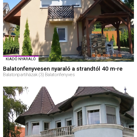
KIADÓ NYARALÓ
Balatonfenyvesen nyaraló a strandtól 40 m-re
Balatonpartiházak (3) Balatonfenyves