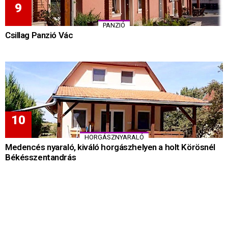
PANZIÓ
Csillag Panzió Vác
HORGÁSZNYARALÓ
Medencés nyaraló, kiváló horgászhelyen a holt Körösnél
Békésszentandrás