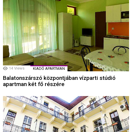
14
Views
KIADÓ APARTMAN
Balatonszárszó központjában vízparti stúdió
apartman két fő részére