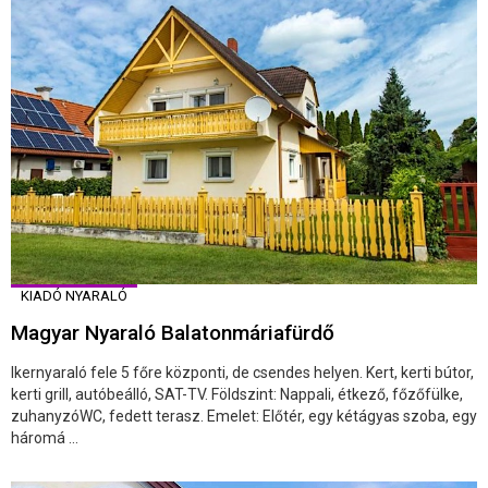
KIADÓ NYARALÓ
Magyar Nyaraló Balatonmáriafürdő
Ikernyaraló fele 5 főre központi, de csendes helyen. Kert, kerti bútor,
kerti grill, autóbeálló, SAT-TV. Földszint: Nappali, étkező, főzőfülke,
zuhanyzóWC, fedett terasz. Emelet: Előtér, egy kétágyas szoba, egy
háromá ...