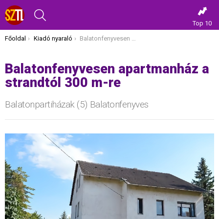
KERESÉS
Top 10
Itt vagy most:
Főoldal
Kiadó nyaraló
Balatonfenyvesen apartmanház a strandtól 300 m-re
Balatonfenyvesen apartmanház a
strandtól 300 m-re
Balatonpartiházak (5) Balatonfenyves