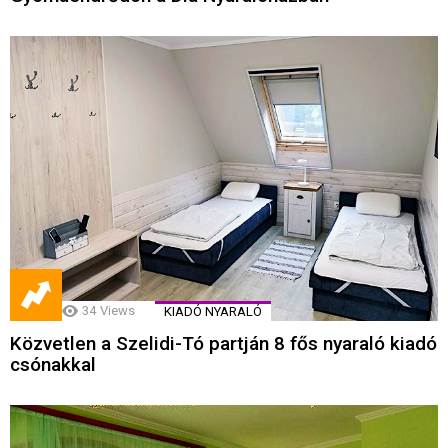
34
Views
KIADÓ NYARALÓ
Közvetlen a Szelidi-Tó partján 8 fős nyaraló kiadó
csónakkal