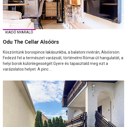
KIADÓ NYARALÓ
Odu The Cellar Alsóörs
Köszöntünk borospince lakásunkba, a balatoni riviérán, Alsóörsön.
Fedezd fel a természet varázsát, történelmi Római út hangulatát, a
helyi borok különlegességét.Gyere és tapasztald meg ezt a
varázslatos helyet. A pinc ...