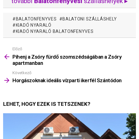
további
Balatonfenyvesi
szálláshelyek ▸
BALATONFENYVES
BALATONI SZÁLLÁSHELY
KIADÓ NYARALÓ
KIADÓ NYARALÓ BALATONFENYVES
Előző
Mutass
többet
Pihenj a Zsóry fürdő szomszédságában a Zsóry
apartmanban
Következő
Horgászoknak ideális vízparti ikerfél Szántódon
LEHET, HOGY EZEK IS TETSZENEK?