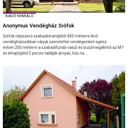
KIADÓ NYARALÓ
Anonymus Vendégház Siófok
Siófok népszerű szabadstrandjától 450 méterre lévő
vendégházunkban várjuk szeretettel vendégeinket egész
évben.200 méterre a szabadifürdői vasút és buszmegállótól az M7-
es lehajtójától 5 percre találják árnyas ,hűs na ...