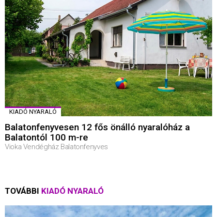
KIADÓ NYARALÓ
Balatonfenyvesen 12 fős önálló nyaralóház a
Balatontól 100 m-re
Vioka Vendégház Balatonfenyves
TOVÁBBI
KIADÓ NYARALÓ