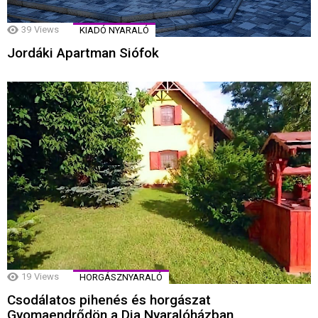
39
Views
KIADÓ NYARALÓ
Jordáki Apartman Siófok
19
Views
HORGÁSZNYARALÓ
Csodálatos pihenés és horgászat
Gyomaendrődön a Dia Nyaralóházban