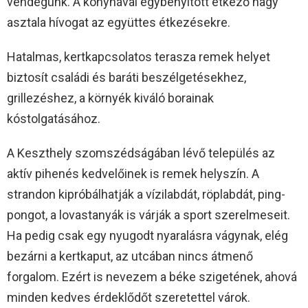
vendégünk. A konyhával egybenyitott étkező nagy
asztala hívogat az együttes étkezésekre.
Hatalmas, kertkapcsolatos terasza remek helyet
biztosít családi és baráti beszélgetésekhez,
grillezéshez, a környék kiváló borainak
kóstolgatásához.
A Keszthely szomszédságában lévő település az
aktív pihenés kedvelőinek is remek helyszín. A
strandon kipróbálhatják a vízilabdát, röplabdát, ping-
pongot, a lovastanyák is várják a sport szerelmeseit.
Ha pedig csak egy nyugodt nyaralásra vágynak, elég
bezárni a kertkaput, az utcában nincs átmenő
forgalom. Ezért is nevezem a béke szigetének, ahová
minden kedves érdeklődőt szeretettel várok.