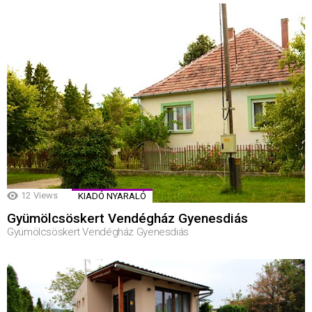
12
Views
KIADÓ NYARALÓ
Gyümölcsöskert Vendégház Gyenesdiás
Gyümölcsöskert Vendégház Gyenesdiás