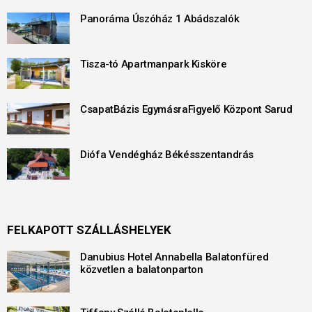
Panoráma Úszóház 1 Abádszalók
Tisza-tó Apartmanpark Kisköre
CsapatBázis EgymásraFigyelő Központ Sarud
Diófa Vendégház Békésszentandrás
FELKAPOTT SZÁLLÁSHELYEK
Danubius Hotel Annabella Balatonfüred
közvetlen a balatonparton