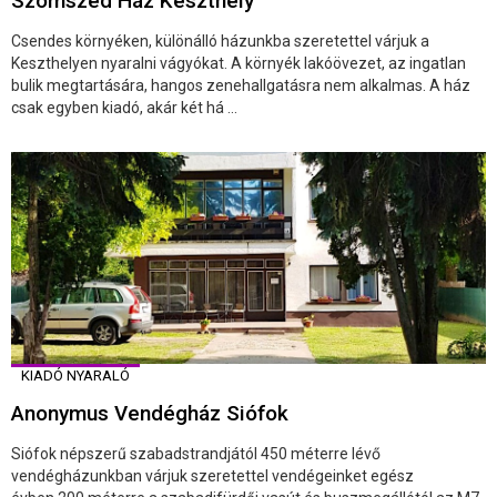
Szomszéd Ház Keszthely
Csendes környéken, különálló házunkba szeretettel várjuk a
Keszthelyen nyaralni vágyókat. A környék lakóövezet, az ingatlan
bulik megtartására, hangos zenehallgatásra nem alkalmas. A ház
csak egyben kiadó, akár két há ...
KIADÓ NYARALÓ
Anonymus Vendégház Siófok
Siófok népszerű szabadstrandjától 450 méterre lévő
vendégházunkban várjuk szeretettel vendégeinket egész