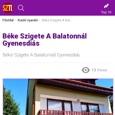
KERESÉS
Top 10
Itt vagy most:
Főoldal
Kiadó nyaraló
Béke Szigete A Balatonnál Gyenesdiás
Béke Szigete A Balatonnál
Gyenesdiás
Béke Szigete A Balatonnál Gyenesdiás
13
Views