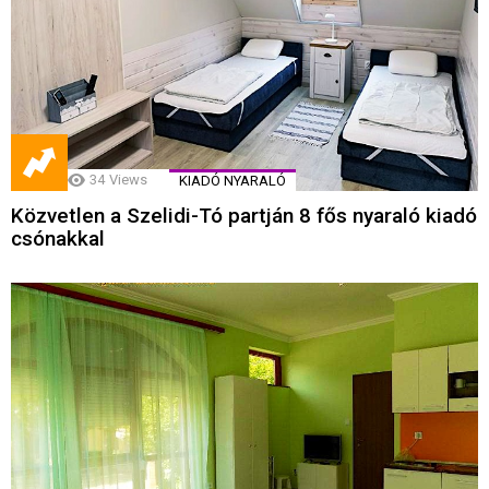
34
Views
KIADÓ NYARALÓ
Közvetlen a Szelidi-Tó partján 8 fős nyaraló kiadó
csónakkal