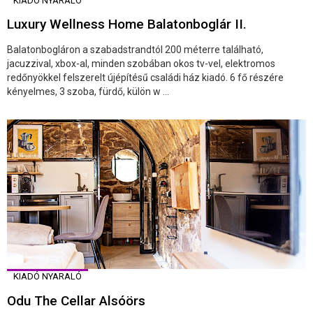
KIADÓ NYARALÓ
Luxury Wellness Home Balatonboglár II.
Balatonbogláron a szabadstrandtól 200 méterre található,
jacuzzival, xbox-al, minden szobában okos tv-vel, elektromos
redőnyökkel felszerelt újépítésű családi ház kiadó. 6 fő részére
kényelmes, 3 szoba, fürdő, külön w ...
KIADÓ NYARALÓ
Odu The Cellar Alsóörs