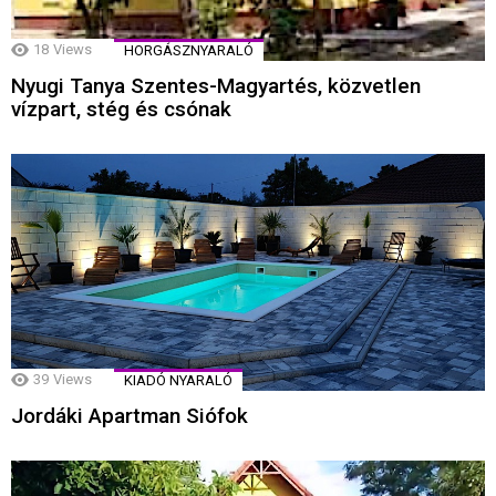
18
Views
HORGÁSZNYARALÓ
Nyugi Tanya Szentes-Magyartés, közvetlen
vízpart, stég és csónak
39
Views
KIADÓ NYARALÓ
Jordáki Apartman Siófok