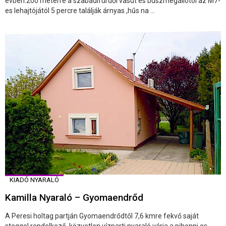
évben.200 méterre a szabadifürdői vasút és buszmegállótól az M7-
es lehajtójától 5 percre találják árnyas ,hűs na ...
KIADÓ NYARALÓ
Kamilla Nyaraló – Gyomaendrőd
A Peresi holtag partján Gyomaendrődtől 7,6 kmre fekvő saját
steggel rendelkező, közvetlen vízparti nyaraló várja a pihenni es