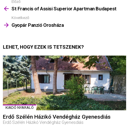
Előző
Mutass
többet
St Francis of Assisi Superior Apartman Budapest
Következő
Gyopár Panzió Orosháza
LEHET, HOGY EZEK IS TETSZENEK?
KIADÓ NYARALÓ
Erdő Szélén Házikó Vendégház Gyenesdiás
Erdő Szélén Házikó Vendégház Gyenesdiás