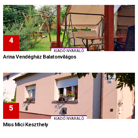
KIADÓ NYARALÓ
Arina Vendégház Balatonvilágos
KIADÓ NYARALÓ
Miss Mici Keszthely