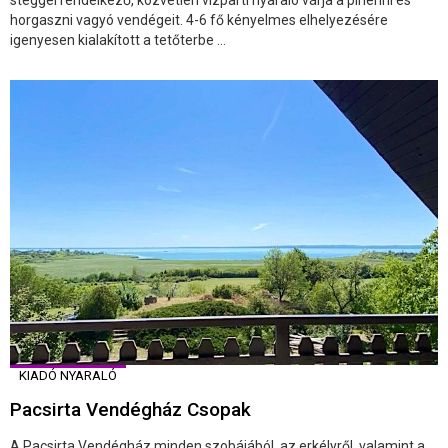
horgaszni vagyó vendégeit. 4-6 fő kényelmes elhelyezésére
igenyesen kialakított a tetőterbe ...
KIADÓ NYARALÓ
Pacsirta Vendégház Csopak
A Pacsirta Vendégház minden szobájából, az erkélyről, valamint a