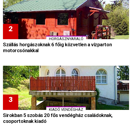
HORGÁSZNYARALÓ
Szállás horgászoknak 6 főig közvetlen a vízparton
motorcsónakkal
KIADÓ VENDÉGHÁZ
Sirokban 5 szobás 20 fős vendégház családoknak,
csoportoknak kiadó