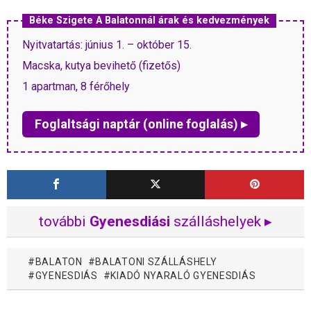
Béke Szigete A Balatonnál árak és kedvezmények
Nyitvatartás: június 1. – október 15.
Macska, kutya bevihető (fizetős)
1 apartman, 8 férőhely
Foglaltsági naptár (online foglalás) ▸
további
Gyenesdiási
szálláshelyek ▸
BALATON
BALATONI SZÁLLÁSHELY
GYENESDIÁS
KIADÓ NYARALÓ GYENESDIÁS