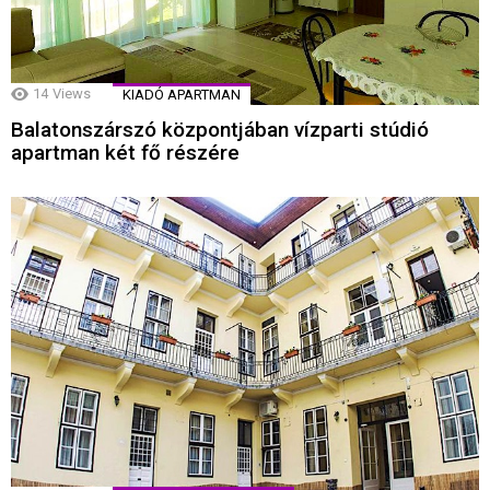
14
Views
KIADÓ APARTMAN
Balatonszárszó központjában vízparti stúdió
apartman két fő részére