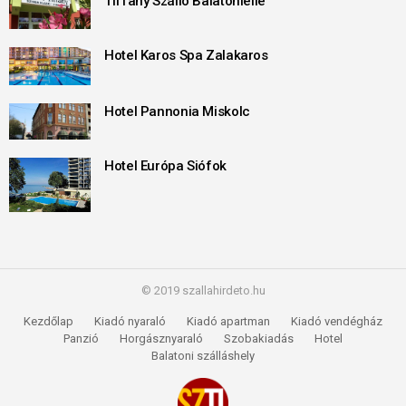
Tiffany Szálló Balatonlelle
Hotel Karos Spa Zalakaros
Hotel Pannonia Miskolc
Hotel Európa Siófok
© 2019 szallahirdeto.hu
Kezdőlap
Kiadó nyaraló
Kiadó apartman
Kiadó vendégház
Panzió
Horgásznyaraló
Szobakiadás
Hotel
Balatoni szálláshely