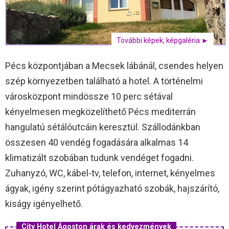
További képek, képgaléria ►
Pécs központjában a Mecsek lábánál, csendes helyen
szép környezetben található a hotel. A történelmi
városközpont mindössze 10 perc sétával
kényelmesen megközelíthető Pécs mediterrán
hangulatú sétálóutcáin keresztül. Szállodánkban
összesen 40 vendég fogadására alkalmas 14
klimatizált szobában tudunk vendéget fogadni.
Zuhanyzó, WC, kábel-tv, telefon, internet, kényelmes
ágyak, igény szerint pótágyazható szobák, hajszárító,
kiságy igényelhető.
City Hotel Ágoston árak és kedvezmények