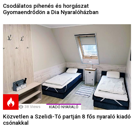
Csodálatos pihenés és horgászat
Gyomaendrődön a Dia Nyaralóházban
38
Views
KIADÓ NYARALÓ
Közvetlen a Szelidi-Tó partján 8 fős nyaraló kiadó
csónakkal