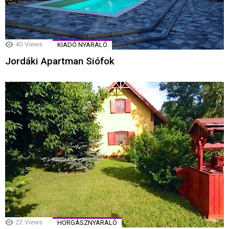
40
Views
KIADÓ NYARALÓ
Jordáki Apartman Siófok
22
Views
HORGÁSZNYARALÓ