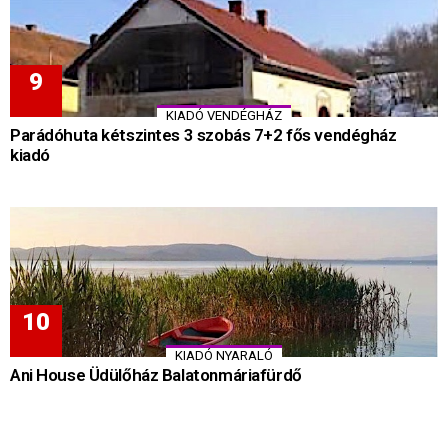
KIADÓ VENDÉGHÁZ
Parádóhuta kétszintes 3 szobás 7+2 fős vendégház
kiadó
KIADÓ NYARALÓ
Ani House Üdülőház Balatonmáriafürdő