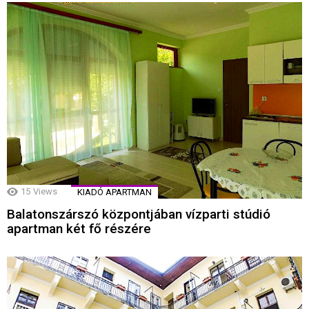
15
Views
KIADÓ APARTMAN
Balatonszárszó központjában vízparti stúdió
apartman két fő részére