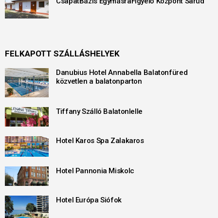
CsapatBázis EgymásraFigyelő Központ Sarud
FELKAPOTT SZÁLLÁSHELYEK
Danubius Hotel Annabella Balatonfüred
közvetlen a balatonparton
Tiffany Szálló Balatonlelle
Hotel Karos Spa Zalakaros
Hotel Pannonia Miskolc
Hotel Európa Siófok