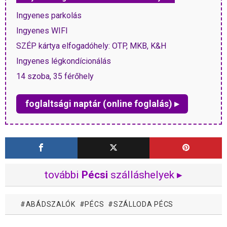
Ingyenes parkolás
Ingyenes WIFI
SZÉP kártya elfogadóhely: OTP, MKB, K&H
Ingyenes légkondícionálás
14 szoba, 35 férőhely
foglaltsági naptár (online foglalás) ▸
további
Pécsi
szálláshelyek ▸
ABÁDSZALÓK
PÉCS
SZÁLLODA PÉCS