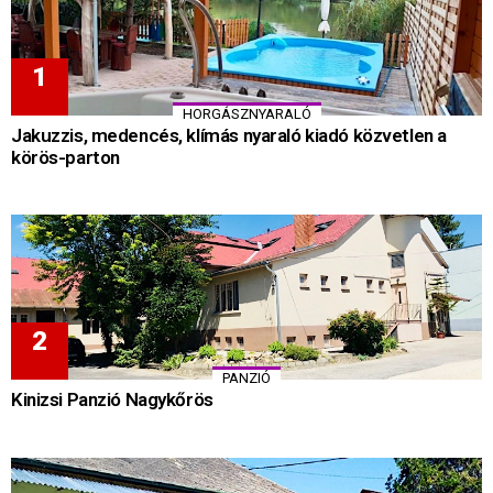
HORGÁSZNYARALÓ
Jakuzzis, medencés, klímás nyaraló kiadó közvetlen a
körös-parton
PANZIÓ
Kinizsi Panzió Nagykőrös