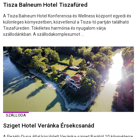
Tisza Balneum Hotel Tiszafüred
A Tisza Balneum Hotel Konferencia és Wellness központ egyedi és
különleges környezetben, közvetlenül a Tisza-tó partján található
Tiszafüreden. Tökéletes harmónia és nyugalom várja
szállodánkban. A szállodakomplexumot ...
SZÁLLODA
Sziget Hotel Veránka Érsekcsanád
A Rezéti-Duna által körülölelt Veránka-sziget Bajától 10 kilométerre,