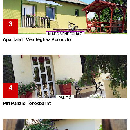
KIADÓ VENDÉGHÁZ
Apartalatt Vendégház Poroszló
PANZIÓ
Piri Panzió Törökbálint