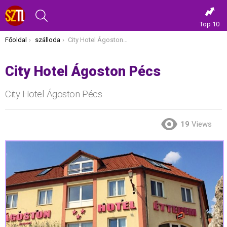
KERESÉS
Top 10
Itt vagy most:
Főoldal
szálloda
City Hotel Ágoston Pécs
City Hotel Ágoston Pécs
City Hotel Ágoston Pécs
19
Views