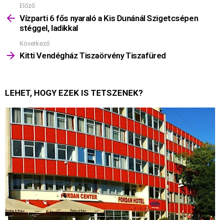
Előző
Mutass
többet
Vízparti 6 fős nyaraló a Kis Dunánál Szigetcsépen
stéggel, ladikkal
Következő
Kitti Vendégház Tiszaörvény Tiszafüred
LEHET, HOGY EZEK IS TETSZENEK?