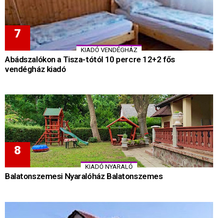
KIADÓ VENDÉGHÁZ
Abádszalókon a Tisza-tótól 10 percre 12+2 fős
vendégház kiadó
KIADÓ NYARALÓ
Balatonszemesi Nyaralóház Balatonszemes