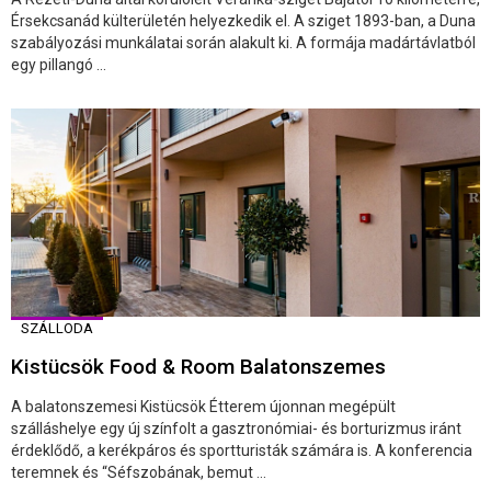
Érsekcsanád külterületén helyezkedik el. A sziget 1893-ban, a Duna
szabályozási munkálatai során alakult ki. A formája madártávlatból
egy pillangó ...
SZÁLLODA
Kistücsök Food & Room Balatonszemes
A balatonszemesi Kistücsök Étterem újonnan megépült
szálláshelye egy új színfolt a gasztronómiai- és borturizmus iránt
érdeklődő, a kerékpáros és sportturisták számára is. A konferencia
teremnek és “Séfszobának, bemut ...