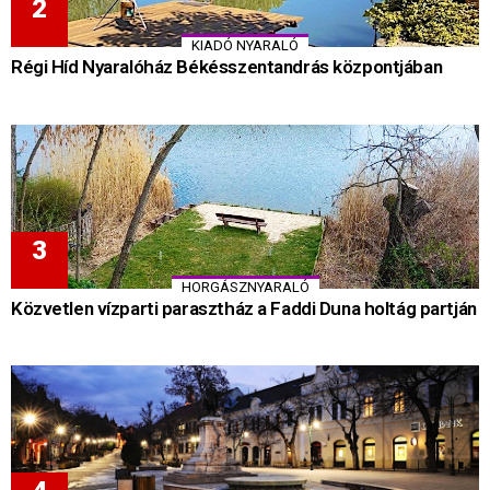
KIADÓ NYARALÓ
Régi Híd Nyaralóház Békésszentandrás központjában
HORGÁSZNYARALÓ
Közvetlen vízparti parasztház a Faddi Duna holtág partján