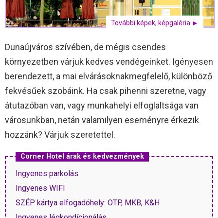
További képek, képgaléria ►
Dunaújváros szívében, de mégis csendes
környezetben várjuk kedves vendégeinket. Igényesen
berendezett, a mai elvárásoknakmegfelelő, különböző
fekvésűek szobáink. Ha csak pihenni szeretne, vagy
átutazóban van, vagy munkahelyi elfoglaltsága van
városunkban, netán valamilyen eseményre érkezik
hozzánk? Várjuk szeretettel.
Corner Hotel árak és kedvezmények
Ingyenes parkolás
Ingyenes WIFI
SZÉP kártya elfogadóhely: OTP, MKB, K&H
Ingyenes légkondícionálás