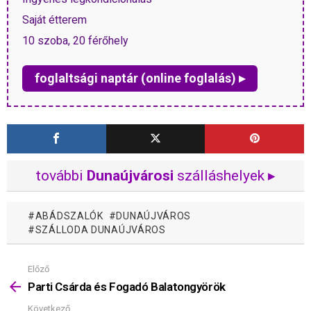
Saját étterem
10 szoba, 20 férőhely
foglaltsági naptár (online foglalás) ▸
további
Dunaújvárosi
szálláshelyek ▸
ABÁDSZALÓK
DUNAÚJVÁROS
SZÁLLODA DUNAÚJVÁROS
Előző
Mutass
többet
Parti Csárda és Fogadó Balatongyörök
Következő