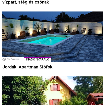
vízpart, stég és csónak
39
Views
KIADÓ NYARALÓ
Jordáki Apartman Siófok