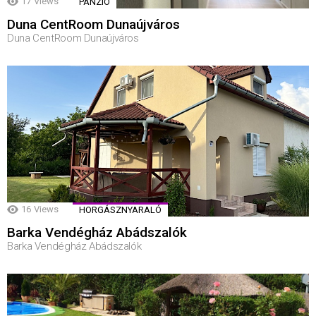
17
Views
PANZIÓ
Duna CentRoom Dunaújváros
Duna CentRoom Dunaújváros
16
Views
HORGÁSZNYARALÓ
Barka Vendégház Abádszalók
Barka Vendégház Abádszalók