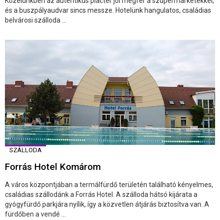
Közelünkben az autentikus piactér jól megfér a szupermarketekkel,
és a buszpályaudvar sincs messze. Hotelünk hangulatos, családias
belvárosi szálloda ...
SZÁLLODA
Forrás Hotel Komárom
A város központjában a termálfürdő területén található kényelmes,
családias szállodánk a Forrás Hotel. A szálloda hátsó kijárata a
gyógyfürdő parkjára nyílik, így a közvetlen átjárás biztosítva van. A
fürdőben a vendé ...