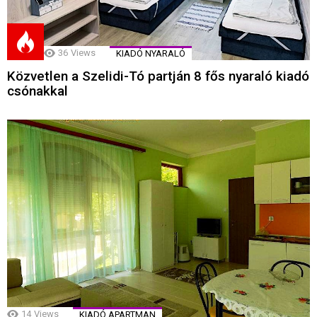
36
Views
KIADÓ NYARALÓ
Közvetlen a Szelidi-Tó partján 8 fős nyaraló kiadó
csónakkal
14
Views
KIADÓ APARTMAN