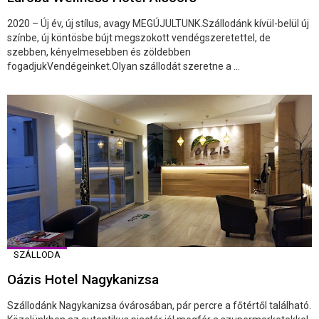
2020 – Új év, új stílus, avagy MEGÚJULTUNK.Szállodánk kívül-belül új
színbe, új köntösbe bújt megszokott vendégszeretettel, de
szebben, kényelmesebben és zöldebben
fogadjukVendégeinket.Olyan szállodát szeretne a ...
SZÁLLODA
Oázis Hotel Nagykanizsa
Szállodánk Nagykanizsa óvárosában, pár percre a főtértől található.