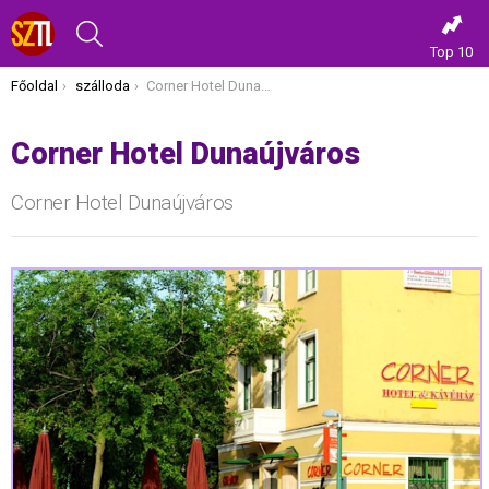
KERESÉS
Top 10
Itt vagy most:
Főoldal
szálloda
Corner Hotel Dunaújváros
Corner Hotel Dunaújváros
Corner Hotel Dunaújváros