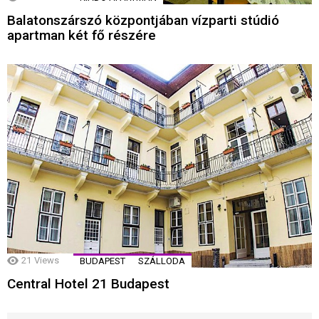
Balatonszárszó központjában vízparti stúdió
apartman két fő részére
21
Views
BUDAPEST
SZÁLLODA
Central Hotel 21 Budapest