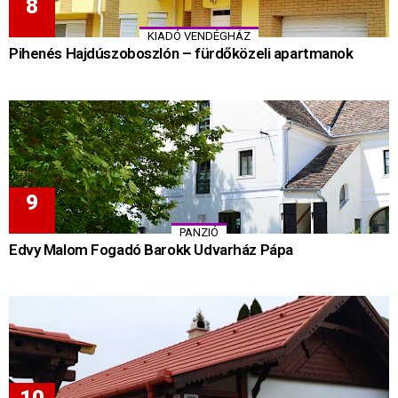
KIADÓ VENDÉGHÁZ
Pihenés Hajdúszoboszlón – fürdőközeli apartmanok
PANZIÓ
Edvy Malom Fogadó Barokk Udvarház Pápa