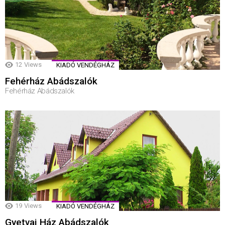
12
Views
KIADÓ VENDÉGHÁZ
Fehérház Abádszalók
Fehérház Abádszalók
19
Views
KIADÓ VENDÉGHÁZ
Gyetvai Ház Abádszalók