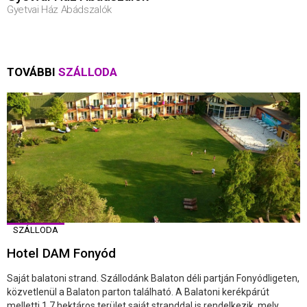
Gyetvai Ház Abádszalók
TOVÁBBI
SZÁLLODA
SZÁLLODA
Hotel DAM Fonyód
Saját balatoni strand. Szállodánk Balaton déli partján Fonyódligeten,
közvetlenül a Balaton parton található. A Balatoni kerékpárút
melletti 1,7 hektáros terület saját stranddal is rendelkezik, mely