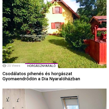
20
Views
HORGÁSZNYARALÓ
Csodálatos pihenés és horgászat
Gyomaendrődön a Dia Nyaralóházban