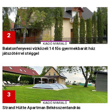
KIADÓ NYARALÓ
Balatonfenyvesi vízközeli 14 fős gyermekbarát ház
játszótérrel stéggel
KIADÓ NYARALÓ
Strand Hütte Apartman Békésszentandrás