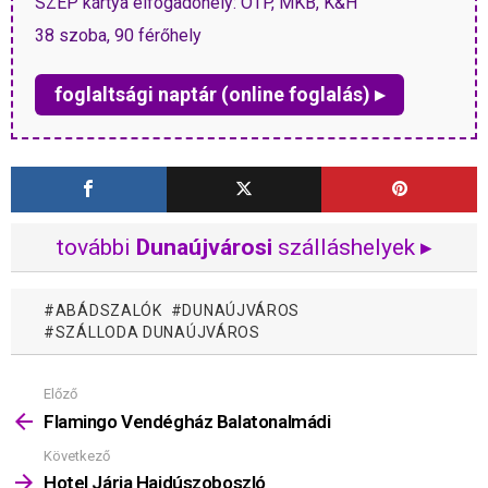
SZÉP kártya elfogadóhely: OTP, MKB, K&H
38 szoba, 90 férőhely
foglaltsági naptár (online foglalás) ▸
további
Dunaújvárosi
szálláshelyek ▸
ABÁDSZALÓK
DUNAÚJVÁROS
SZÁLLODA DUNAÚJVÁROS
Előző
Mutass
többet
Flamingo Vendégház Balatonalmádi
Következő
Hotel Járja Hajdúszoboszló