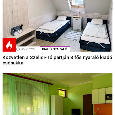
36
Views
KIADÓ NYARALÓ
Közvetlen a Szelidi-Tó partján 8 fős nyaraló kiadó
csónakkal