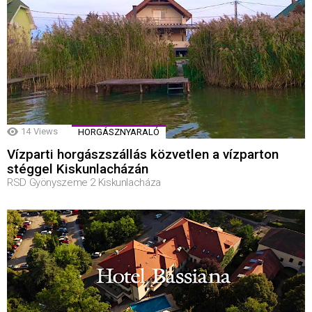
14
Views
HORGÁSZNYARALÓ
Vízparti horgászszállás közvetlen a vízparton
stéggel Kiskunlacházán
RSD Gyönyszeme 2 Kiskunlacháza