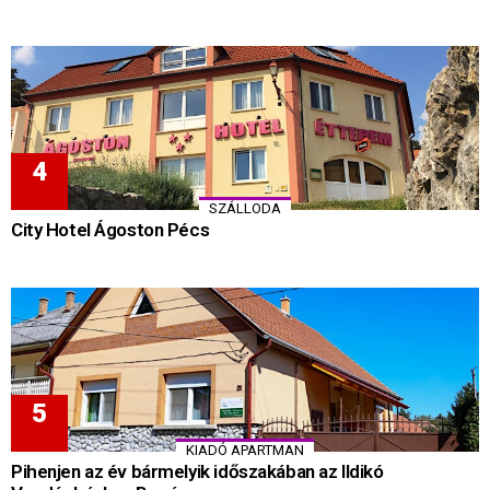
SZÁLLODA
City Hotel Ágoston Pécs
KIADÓ APARTMAN
Pihenjen az év bármelyik időszakában az Ildikó