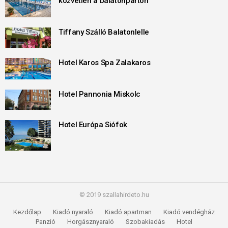
közvetlen a balatonparton
Tiffany Szálló Balatonlelle
Hotel Karos Spa Zalakaros
Hotel Pannonia Miskolc
Hotel Európa Siófok
© 2019 szallahirdeto.hu
Kezdőlap
Kiadó nyaraló
Kiadó apartman
Kiadó vendégház
Panzió
Horgásznyaraló
Szobakiadás
Hotel