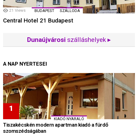
21
Views
BUDAPEST
SZÁLLODA
Central Hotel 21 Budapest
Dunaújvárosi
szálláshelyek ▸
A NAP NYERTESEI
KIADÓ NYARALÓ
Tiszakécskén modern apartman kiadó a fürdő
szomszédságában