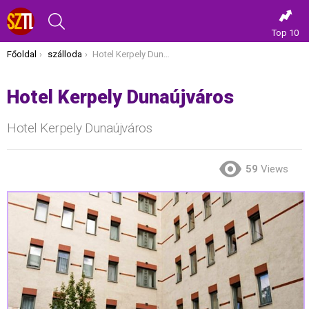
KERESÉS
Top 10
Itt vagy most:
Főoldal
szálloda
Hotel Kerpely Dunaújváros
Hotel Kerpely Dunaújváros
Hotel Kerpely Dunaújváros
59
Views