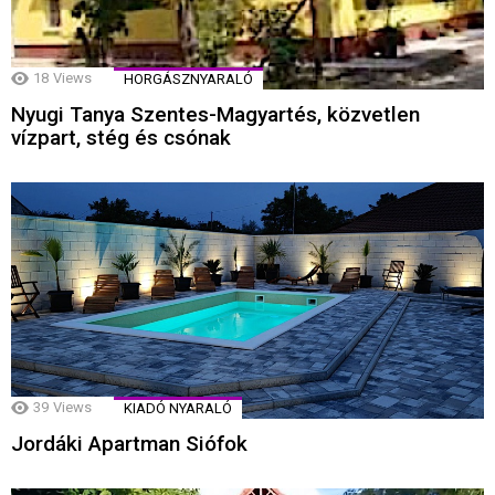
18
Views
HORGÁSZNYARALÓ
Nyugi Tanya Szentes-Magyartés, közvetlen
vízpart, stég és csónak
39
Views
KIADÓ NYARALÓ
Jordáki Apartman Siófok