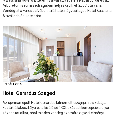
A Bassiana Hotel & Étterem Sárvár szívében, a Nádasdy vár és az
Arborétum szomszédságában helyezkedik el. 2007 óta várja
Vendégeit a város szívében található, négycsillagos Hotel Bassiana.
A szálloda épülete pára ...
SZÁLLODA
Hotel Gerardus Szeged
Az újonnan épült Hotel Gerardus kifinomult dizájnja, 50 szobája,
köztük 2 lakosztálya és a kiváló séf XXI. századi koncepciója olyan
központot alkot, ahol minden vendég számára egyedi élményt