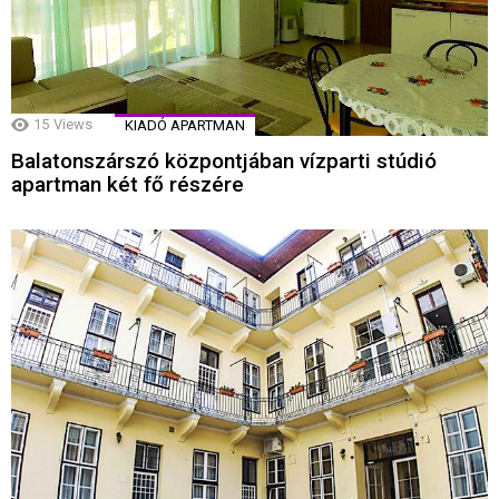
15
Views
KIADÓ APARTMAN
Balatonszárszó központjában vízparti stúdió
apartman két fő részére