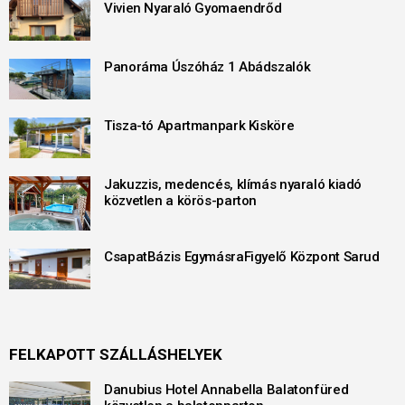
Vivien Nyaraló Gyomaendrőd
Panoráma Úszóház 1 Abádszalók
Tisza-tó Apartmanpark Kisköre
Jakuzzis, medencés, klímás nyaraló kiadó
közvetlen a körös-parton
CsapatBázis EgymásraFigyelő Központ Sarud
FELKAPOTT SZÁLLÁSHELYEK
Danubius Hotel Annabella Balatonfüred