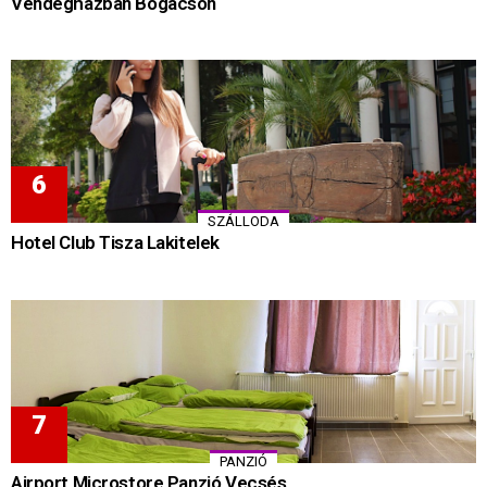
Vendégházban Bogácson
SZÁLLODA
Hotel Club Tisza Lakitelek
PANZIÓ
Airport Microstore Panzió Vecsés